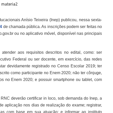
cacionais Anísio Teixeira (Inep) publicou, nessa sexta-
64
de chamada pública. As inscrições podem ser feitas no
p.gov.br ou no aplicativo móvel, disponível nas principais
 atender aos requisitos descritos no edital, como: ser
ecutivo Federal ou ser docente, em exercício, das redes
star devidamente registrado no Censo Escolar 2019; ter
crito como participante no Enem 2020; não ter cônjuge,
tos no Enem 2020; e possuir smartphone ou tablet, com
à RNC deverão certificar in loco, sob demanda do Inep, a
de aplicação nos dias de realização do exame; registrar,
das com base em sua atuação; e informar ao instituto