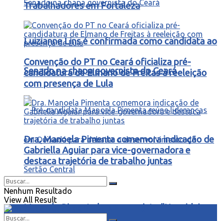
Trabalhadores em Fortaleza
Luizianne Lins é confirmada como candidata ao
Convenção do PT no Ceará oficializa pré-
Senado na chapa governista do Ceará
candidatura de Elmano de Freitas à reeleição
com presença de Lula
Dra. Manoela Pimenta comemora indicação de
Gabriella Aguiar para vice-governadora e
destaca trajetória de trabalho juntas
Nenhum Resultado
View All Result
Manoela Pimenta lança o projeto “Uma ideia