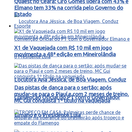
Quaest no Ceará: Ciro Gomes lidera com 43% e
Elmano tem 33% na corrida pelo Governo do
Estado
Esporte
X1 de Vaquejada com R$ 10 mil em jogo
movimenta a 48ª edição em Mineirolândia
Locutora Ana Jéssica, de Boa Viagem, Conduz
Das pistas de dança para o sertão: após
mudar-se para o Piauí e com 2 meses de treino,
Convenção Oficial do PT com o Governador
MC Gui conquista 1º título na vaquejada
Elmano e o Presidente Lula