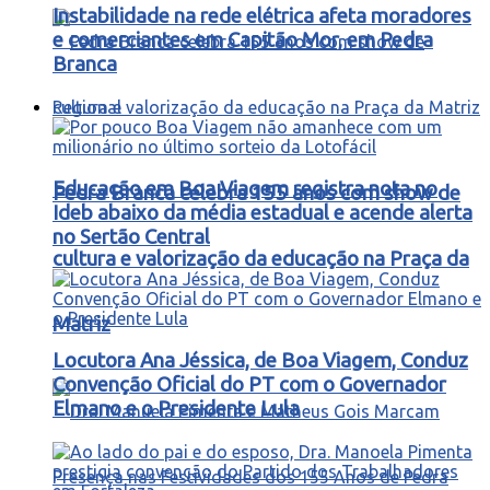
Instabilidade na rede elétrica afeta moradores
e comerciantes em Capitão Mor, em Pedra
Branca
Regional
Educação em Boa Viagem registra nota no
Pedra Branca celebra 155 anos com show de
Ideb abaixo da média estadual e acende alerta
no Sertão Central
cultura e valorização da educação na Praça da
Matriz
Locutora Ana Jéssica, de Boa Viagem, Conduz
Convenção Oficial do PT com o Governador
Elmano e o Presidente Lula