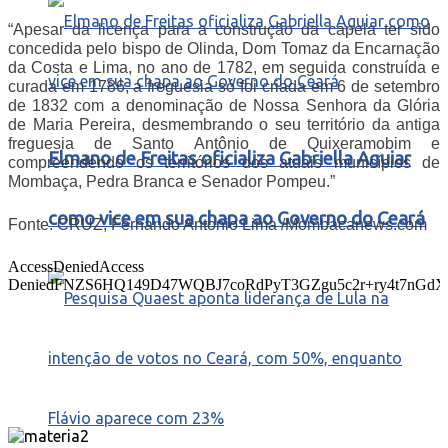
“Apesar da licença para a construção da capela ter sido
concedida pelo bispo de Olinda, Dom Tomaz da Encarnação
da Costa e Lima, no ano de 1782, em seguida construída e
curada em 1786, a freguesia só foi criada em 6 de setembro
de 1832 com a denominação de Nossa Senhora da Glória
de Maria Pereira, desmembrando o seu território da antiga
freguesia de Santo Antônio de Quixeramobim e
Elmano de Freitas oficializa Gabriella Aguiar
compreendendo os territórios dos atuais municípios de
Mombaça, Pedra Branca e Senador Pompeu.”
como vice em sua chapa ao Governo do Ceará
Fonte: CRUZ, Fernando Antonio Lima /Mombacanews.com