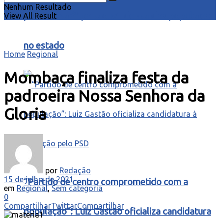
Nenhum Resultado
para o Ceará” para ouvir demandas populares
View All Result
no estado
Home
Regional
Mombaça finaliza festa da
padroeira Nossa Senhora da
Gloria
por
Redação
15 de julho de 2021
“Partido de centro comprometido com a
em
Regional
,
Sem categoria
0
Compartilhar
Twittar
Compartilhar
população”: Luiz Gastão oficializa candidatura