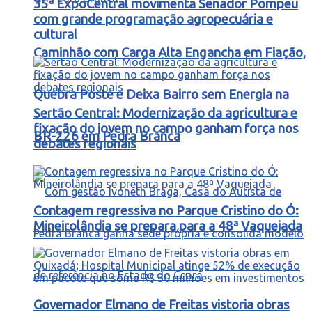
35ª ExpoCentral movimenta Senador Pompeu
com grande programação agropecuária e
cultural
Caminhão com Carga Alta Engancha em Fiação,
Quebra Poste e Deixa Bairro sem Energia na
Sertão Central: Modernização da agricultura e
fixação do jovem no campo ganham força nos
BR-226 em Pedra Branca
debates regionais
Contagem regressiva no Parque Cristino do Ó:
Mineirolândia se prepara para a 48ª Vaquejada
Governador Elmano de Freitas vistoria obras