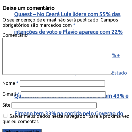
Deixe um comentário
Quaest – No Ceará Lula lidera com 55% das
O seu endereço de e-mail não será publicado.
Campos
obrigatórios são marcados com
*
intenções de voto e Flavio aparece com 22%
Comentário
*
Nome
*
E-mail
*
Quaest no Ceará: Ciro Gomes lidera com 43% e
Site
Elmano tem 33% na corrida pelo Governo do
Salvar meus dados neste navegador para a próxima vez
que eu comentar.
Estado