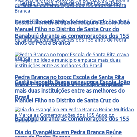
Gestão Ivoneth Braga reinaugura Escola João
Manuel Filho no Distrito de Santa Cruz do
Banabuiú durante as comemorações dos 155
anos de Pedra Branca
Pedra Branca no topo: Escola de Santa Rita
Gestão Ivoneth Braga reinaugura Escola João
crava 1º lugar no Ideb e município emplaca
mais duas instituições entre as melhores do
Brasil
Manuel Filho no Distrito de Santa Cruz do
Banabuiú durante as comemorações dos 155
Dia do Evangélico em Pedra Branca Reúne