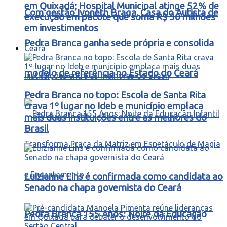
em Quixadá; Hospital Municipal atinge 52% de
Com gestão Ivoneth Braga, Casa do Autista de
execução em pacote que soma R$ 30 milhões
em investimentos
Pedra Branca ganha sede própria e consolida
Ceará
modelo de referência no Estado do Ceará
Pedra Branca no topo: Escola de Santa Rita
crava 1º lugar no Ideb e município emplaca
mais duas instituições entre as melhores do
Brasil
Luizianne Lins é confirmada como candidata ao
Senado na chapa governista do Ceará
Pedra Branca 155 Anos: Noite da Educação