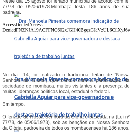
Neste dia 15 agosto foi feriado municipal de acordo com lei
77/78 de 05/06/1978.Mombaça festa 186 anos de sua
padreira.
No dia 14, foi realizado o tradicional leilão de “Nossa
Dra. Manoela Pimenta comemora indicação de
Senhora da Gloria”, que contou com a participação da
sociedade de mombaca, muitos visitantes e a presença de
muitas lideranças politicas local, estadual e federal.
Gabriella Aguiar para vice-governadora e
Em tempo.
destaca trajetória de trabalho juntas
O feriade de Nossa Senhora da Gloria é baseada na (Lei nº
77/78, de 05/06/1978), sob as bençãos de Nossa Senhora
da Glória, padroeira de todos os mombacenses há 186 anos.