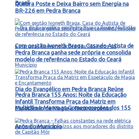
Brasil
Quebra Poste e Deixa Bairro sem Energia na
BR-226 em Pedra Branca
Com gestão Ivoneth Braga, Casa do Autista de
Pedra Branca ganha sede própria e consolida
modelo de referência no Estado do Ceará
Dia do Evangélico em Pedra Branca Reúne
Pedra Branca 155 Anos: Noite da Educação
Infantil Transforma Praça da Matriz em
Multidão e Marca as Comemorações dos 155
Espetáculo de Magia e Encantamento
Anos do Município