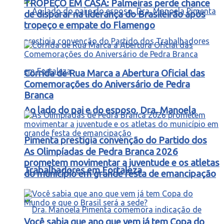
TROPEÇO EM CASA: Palmeiras perde chance
de disparar na liderança do Brasileirão após
tropeço e empate do Flamengo
Corrida de Rua Marca a Abertura Oficial das
Comemorações do Aniversário de Pedra
Branca
Ao lado do pai e do esposo, Dra. Manoela
Pimenta prestigia convenção do Partido dos
As Olimpíadas de Pedra Branca 2026
prometem movimentar a juventude e os atletas
Trabalhadores em Fortaleza
do município em grande festa de emancipação
Você sabia que ano que vem já tem Copa do