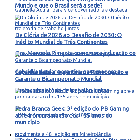
Mundo e que o Brasil será a sede?
Da Glória de 2026 ao Desafio de 2030: O
Inédito Mundial de Três Continentes
Dra. Manoela Pimenta comemora indicação de
Gabriella Aguiar para vice-governadora e
Espanha Bate a Argentina na Prorrogação e
Garante o Bicampeonato Mundial
destaca trajetória de trabalho juntas
Pedra Branca Geek: 3ª edição do PB Gaming
abre a programação dos 155 anos do
município
Brasil