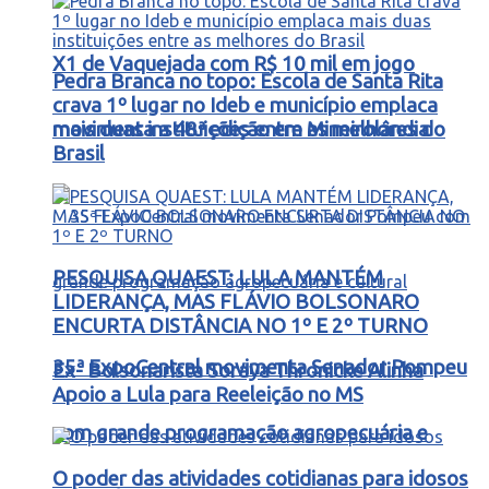
X1 de Vaquejada com R$ 10 mil em jogo
Pedra Branca no topo: Escola de Santa Rita
crava 1º lugar no Ideb e município emplaca
movimenta a 48ª edição em Mineirolândia
mais duas instituições entre as melhores do
Brasil
PESQUISA QUAEST: LULA MANTÉM
LIDERANÇA, MAS FLÁVIO BOLSONARO
ENCURTA DISTÂNCIA NO 1º E 2º TURNO
35ª ExpoCentral movimenta Senador Pompeu
Ex- Bolsonarista Soraya Thronicke Alinha
Apoio a Lula para Reeleição no MS
com grande programação agropecuária e
O poder das atividades cotidianas para idosos