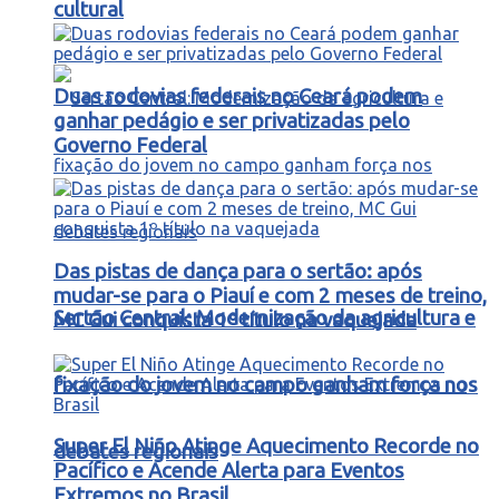
cultural
Duas rodovias federais no Ceará podem
ganhar pedágio e ser privatizadas pelo
Governo Federal
Das pistas de dança para o sertão: após
mudar-se para o Piauí e com 2 meses de treino,
Sertão Central: Modernização da agricultura e
MC Gui conquista 1º título na vaquejada
fixação do jovem no campo ganham força nos
Super El Niño Atinge Aquecimento Recorde no
debates regionais
Pacífico e Acende Alerta para Eventos
Extremos no Brasil