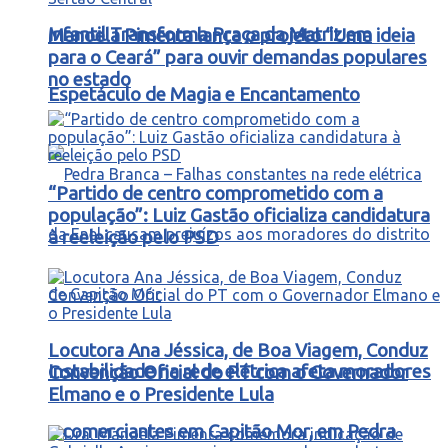
Infantil Transforma Praça da Matriz em
Manoela Pimenta lança o projeto “Uma ideia
para o Ceará” para ouvir demandas populares
no estado
Espetáculo de Magia e Encantamento
“Partido de centro comprometido com a
população”: Luiz Gastão oficializa candidatura
à reeleição pelo PSD
Locutora Ana Jéssica, de Boa Viagem, Conduz
Instabilidade na rede elétrica afeta moradores
Convenção Oficial do PT com o Governador
Elmano e o Presidente Lula
e comerciantes em Capitão Mor, em Pedra