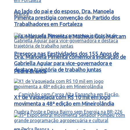
Ao lado do pai e do esposo, Dra. Manoela
Pimenta prestigia convenção do Partido dos
Trabalhadores em Fortaleza
Dra. Manuela Pimenta e Matheus Gois Marcam
Presença nas Festividades dos 155 Anos de
Dra. Manoela Pimenta comemora indicação de
Gabriella Aguiar para vice-governadora e
destaca trajetória de trabalho juntas
Pedra Branca
X1 de Vaquejada com R$ 10 mil em jogo
movimenta a 48ª edição em Mineirolândia