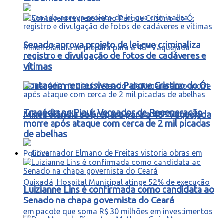
Senado aprova projeto de lei que criminaliza
registro e divulgação de fotos de cadáveres e
vítimas
Contagem regressiva no Parque Cristino do Ó:
Tragédia no Piauí: Vereador de Regeneração
Mineirolândia se prepara para a 48ª Vaquejada
morre após ataque com cerca de 2 mil picadas
de abelhas
Política
Luizianne Lins é confirmada como candidata ao
Senado na chapa governista do Ceará