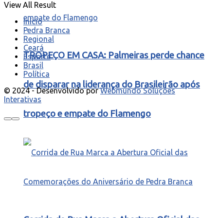
View All Result
Início
Pedra Branca
Regional
Ceará
TROPEÇO EM CASA: Palmeiras perde chance
Esporte
Brasil
Política
de disparar na liderança do Brasileirão após
© 2024 - Desenvolvido por
Webmundo Soluções
Interativas
tropeço e empate do Flamengo