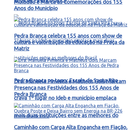
anos de Pedra Branca
Multidão e Marca as Comemorações dos 155
Anos do Município
Pedra Branca celebra 155 anos com show de
cultura e valorização da educação na Praça da
Matriz
Pedra Branca no topo: Escola de Santa Rita
Dra. Manuela Pimenta e Matheus Gois Marcam
Presença nas Festividades dos 155 Anos de
Pedra Branca
crava 1º lugar no Ideb e município emplaca
mais duas instituições entre as melhores do
Caminhão com Carga Alta Engancha em Fiação,