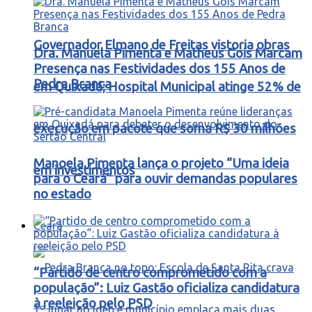
Governador Elmano de Freitas vistoria obras
Dra. Manuela Pimenta e Matheus Gois Marcam
Presença nas Festividades dos 155 Anos de
Pedra Branca
em Quixadá; Hospital Municipal atinge 52% de
execução em pacote que soma R$ 30 milhões
Manoela Pimenta lança o projeto “Uma ideia
em investimentos
para o Ceará” para ouvir demandas populares
no estado
Ceará
“Partido de centro comprometido com a
população”: Luiz Gastão oficializa candidatura
à reeleição pelo PSD