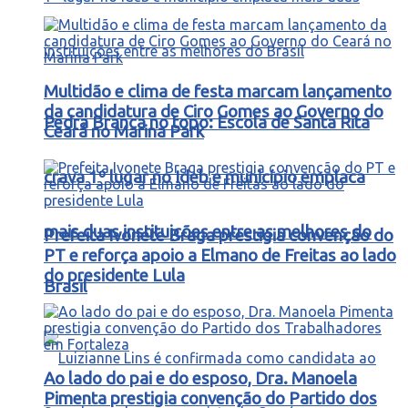
Multidão e clima de festa marcam lançamento
da candidatura de Ciro Gomes ao Governo do
Pedra Branca no topo: Escola de Santa Rita
Ceará no Marina Park
crava 1º lugar no Ideb e município emplaca
mais duas instituições entre as melhores do
Prefeita Ivonete Braga prestigia convenção do
PT e reforça apoio a Elmano de Freitas ao lado
do presidente Lula
Brasil
Ao lado do pai e do esposo, Dra. Manoela
Pimenta prestigia convenção do Partido dos