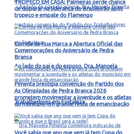
TROPEÇO EM CASA: Palmeiras perde chance
de disparar na liderança do Brasileirão após
tropeço e empate do Flamengo
Corrida de Rua Marca a Abertura Oficial das
Comemorações do Aniversário de Pedra
Branca
Ao lado do pai e do esposo, Dra. Manoela
Pimenta prestigia convenção do Partido dos
As Olimpíadas de Pedra Branca 2026
prometem movimentar a juventude e os atletas
Trabalhadores em Fortaleza
do município em grande festa de emancipação
Você sabia que ano que vem já tem Copa do