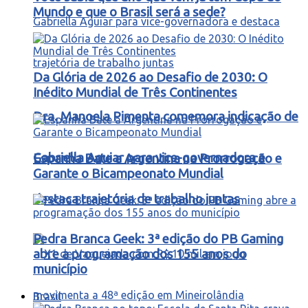
Mundo e que o Brasil será a sede?
Da Glória de 2026 ao Desafio de 2030: O
Inédito Mundial de Três Continentes
Dra. Manoela Pimenta comemora indicação de
Gabriella Aguiar para vice-governadora e
Espanha Bate a Argentina na Prorrogação e
Garante o Bicampeonato Mundial
destaca trajetória de trabalho juntas
Pedra Branca Geek: 3ª edição do PB Gaming
abre a programação dos 155 anos do
município
Brasil