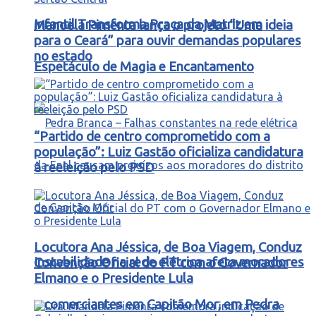
Infantil Transforma Praça da Matriz em
Manoela Pimenta lança o projeto “Uma ideia
para o Ceará” para ouvir demandas populares
no estado
Espetáculo de Magia e Encantamento
“Partido de centro comprometido com a
população”: Luiz Gastão oficializa candidatura
à reeleição pelo PSD
Locutora Ana Jéssica, de Boa Viagem, Conduz
Instabilidade na rede elétrica afeta moradores
Convenção Oficial do PT com o Governador
Elmano e o Presidente Lula
e comerciantes em Capitão Mor, em Pedra