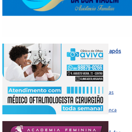
TROPEÇO EM CASA: Palmeiras perde chance
de disparar na liderança do Brasileirão após
tropeço e empate do Flamengo