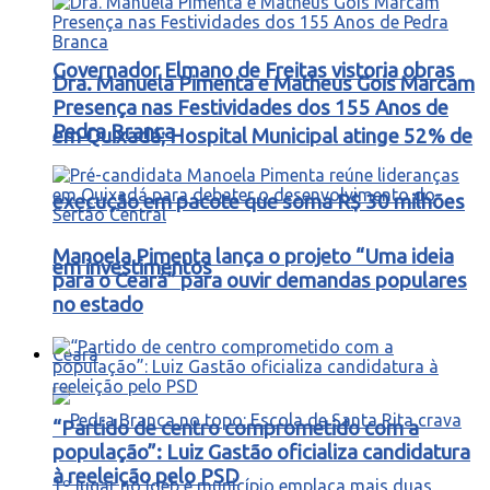
Governador Elmano de Freitas vistoria obras
Dra. Manuela Pimenta e Matheus Gois Marcam
Presença nas Festividades dos 155 Anos de
Pedra Branca
em Quixadá; Hospital Municipal atinge 52% de
execução em pacote que soma R$ 30 milhões
Manoela Pimenta lança o projeto “Uma ideia
em investimentos
para o Ceará” para ouvir demandas populares
no estado
Ceará
“Partido de centro comprometido com a
população”: Luiz Gastão oficializa candidatura
à reeleição pelo PSD