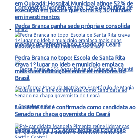
em Quixadá; Hospital Municipal atinge 52% de
Com gestão Ivoneth Braga, Casa do Autista de
execução em pacote que soma R$ 30 milhões
em investimentos
Pedra Branca ganha sede própria e consolida
Ceará
modelo de referência no Estado do Ceará
Pedra Branca no topo: Escola de Santa Rita
crava 1º lugar no Ideb e município emplaca
mais duas instituições entre as melhores do
Brasil
Luizianne Lins é confirmada como candidata ao
Senado na chapa governista do Ceará
Pedra Branca 155 Anos: Noite da Educação