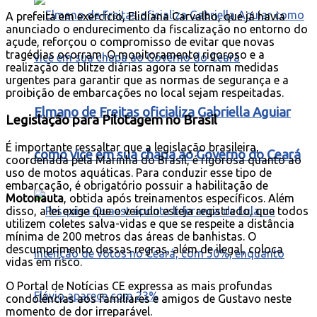
A prefeita em exercício, Elidiana Carvalho, que já havia
anunciado o endurecimento da fiscalização no entorno do
açude, reforçou o compromisso de evitar que novas
tragédias ocorram. O monitoramento rigoroso e a
realização de blitze diárias agora se tornam medidas
urgentes para garantir que as normas de segurança e a
proibição de embarcações no local sejam respeitadas.
Elmano de Freitas oficializa Gabriella Aguiar
Legislação para Pilotagem no Brasil
É importante ressaltar que a legislação brasileira,
como vice em sua chapa ao Governo do Ceará
coordenada pela Marinha do Brasil, é rigorosa quanto ao
uso de motos aquáticas. Para conduzir esse tipo de
embarcação, é obrigatório possuir a habilitação de
Motonauta
, obtida após treinamentos específicos. Além
disso, a lei exige que o veículo esteja registrado, que todos
utilizem coletes salva-vidas e que se respeite a distância
mínima de 200 metros das áreas de banhistas. O
descumprimento dessas regras, além de ilegal, coloca
vidas em risco.
O Portal de Notícias CE expressa as mais profundas
condolências aos familiares e amigos de Gustavo neste
momento de dor irreparável.