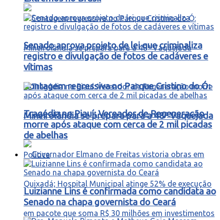
Senado aprova projeto de lei que criminaliza
registro e divulgação de fotos de cadáveres e
vítimas
Contagem regressiva no Parque Cristino do Ó:
Tragédia no Piauí: Vereador de Regeneração
Mineirolândia se prepara para a 48ª Vaquejada
morre após ataque com cerca de 2 mil picadas
de abelhas
Política
Luizianne Lins é confirmada como candidata ao
Senado na chapa governista do Ceará