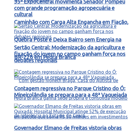
35ª ExpoCentral movimenta Senador Pompeu
com grande programação agropecuária e
cultural
Caminhão com Carga Alta Engancha em Fiação,
Quebra Poste e Deixa Bairro sem Energia na
Sertão Central: Modernização da agricultura e
fixação do jovem no campo ganham força nos
BR-226 em Pedra Branca
debates regionais
Contagem regressiva no Parque Cristino do Ó:
Mineirolândia se prepara para a 48ª Vaquejada
Governador Elmano de Freitas vistoria obras