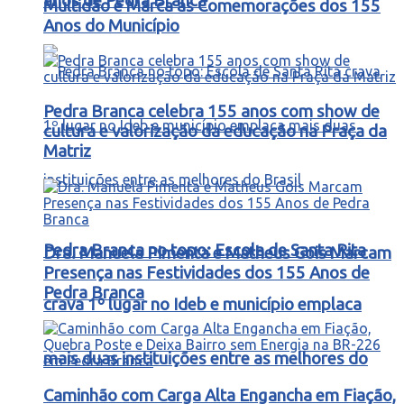
anos de Pedra Branca
Multidão e Marca as Comemorações dos 155
Anos do Município
Pedra Branca celebra 155 anos com show de
cultura e valorização da educação na Praça da
Matriz
Pedra Branca no topo: Escola de Santa Rita
Dra. Manuela Pimenta e Matheus Gois Marcam
Presença nas Festividades dos 155 Anos de
Pedra Branca
crava 1º lugar no Ideb e município emplaca
mais duas instituições entre as melhores do
Caminhão com Carga Alta Engancha em Fiação,