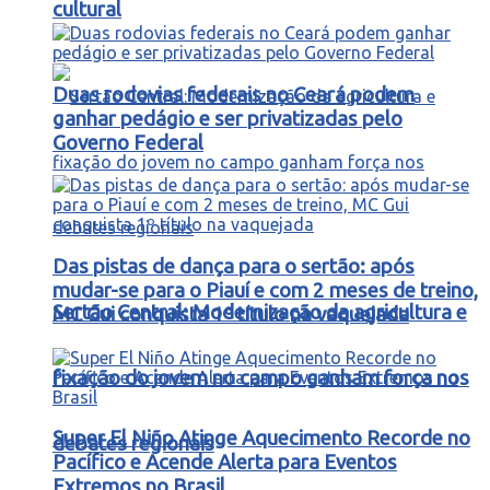
cultural
Duas rodovias federais no Ceará podem
ganhar pedágio e ser privatizadas pelo
Governo Federal
Das pistas de dança para o sertão: após
mudar-se para o Piauí e com 2 meses de treino,
Sertão Central: Modernização da agricultura e
MC Gui conquista 1º título na vaquejada
fixação do jovem no campo ganham força nos
Super El Niño Atinge Aquecimento Recorde no
debates regionais
Pacífico e Acende Alerta para Eventos
Extremos no Brasil