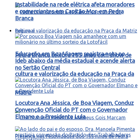
Instabilidade na rede elétrica afeta moradores
e comerciantes em Capitão Mor, em Pedra
Branca
Regional
Educação em Boa Viagem registra nota no
Pedra Branca celebra 155 anos com show de
Ideb abaixo da média estadual e acende alerta
no Sertão Central
cultura e valorização da educação na Praça da
Matriz
Locutora Ana Jéssica, de Boa Viagem, Conduz
Convenção Oficial do PT com o Governador
Elmano e o Presidente Lula