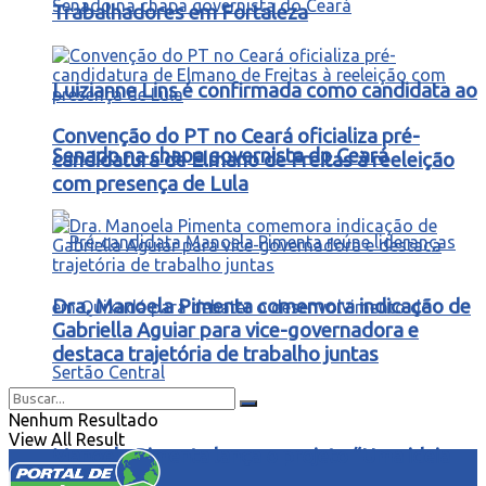
Trabalhadores em Fortaleza
Luizianne Lins é confirmada como candidata ao
Convenção do PT no Ceará oficializa pré-
Senado na chapa governista do Ceará
candidatura de Elmano de Freitas à reeleição
com presença de Lula
Dra. Manoela Pimenta comemora indicação de
Gabriella Aguiar para vice-governadora e
destaca trajetória de trabalho juntas
Nenhum Resultado
View All Result
Manoela Pimenta lança o projeto “Uma ideia