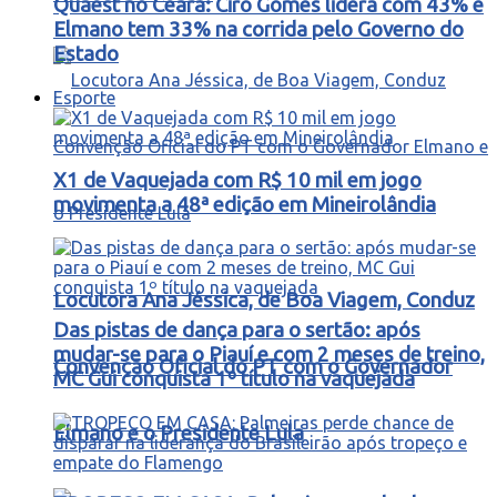
Quaest no Ceará: Ciro Gomes lidera com 43% e
Elmano tem 33% na corrida pelo Governo do
Estado
Esporte
X1 de Vaquejada com R$ 10 mil em jogo
movimenta a 48ª edição em Mineirolândia
Locutora Ana Jéssica, de Boa Viagem, Conduz
Das pistas de dança para o sertão: após
mudar-se para o Piauí e com 2 meses de treino,
Convenção Oficial do PT com o Governador
MC Gui conquista 1º título na vaquejada
Elmano e o Presidente Lula