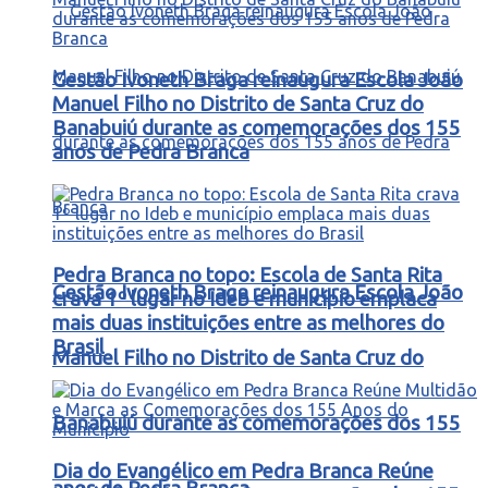
Gestão Ivoneth Braga reinaugura Escola João
Manuel Filho no Distrito de Santa Cruz do
Banabuiú durante as comemorações dos 155
anos de Pedra Branca
Pedra Branca no topo: Escola de Santa Rita
Gestão Ivoneth Braga reinaugura Escola João
crava 1º lugar no Ideb e município emplaca
mais duas instituições entre as melhores do
Brasil
Manuel Filho no Distrito de Santa Cruz do
Banabuiú durante as comemorações dos 155
Dia do Evangélico em Pedra Branca Reúne