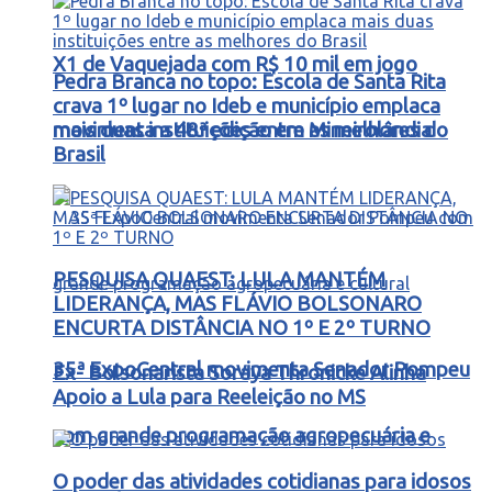
X1 de Vaquejada com R$ 10 mil em jogo
Pedra Branca no topo: Escola de Santa Rita
crava 1º lugar no Ideb e município emplaca
movimenta a 48ª edição em Mineirolândia
mais duas instituições entre as melhores do
Brasil
PESQUISA QUAEST: LULA MANTÉM
LIDERANÇA, MAS FLÁVIO BOLSONARO
ENCURTA DISTÂNCIA NO 1º E 2º TURNO
35ª ExpoCentral movimenta Senador Pompeu
Ex- Bolsonarista Soraya Thronicke Alinha
Apoio a Lula para Reeleição no MS
com grande programação agropecuária e
O poder das atividades cotidianas para idosos