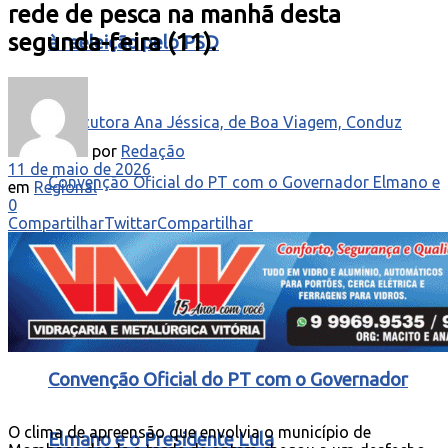
rede de pesca na manhã desta
segunda-feira (11).
à reeleição pelo PSD
por
Redação
11 de maio de 2026
em
Regional
0
Compartilhar
Twittar
Compartilhar
Locutora Ana Jéssica, de Boa Viagem, Conduz
Convenção Oficial do PT com o Governador
O clima de apreensão que envolvia o município de
Elmano e o Presidente Lula