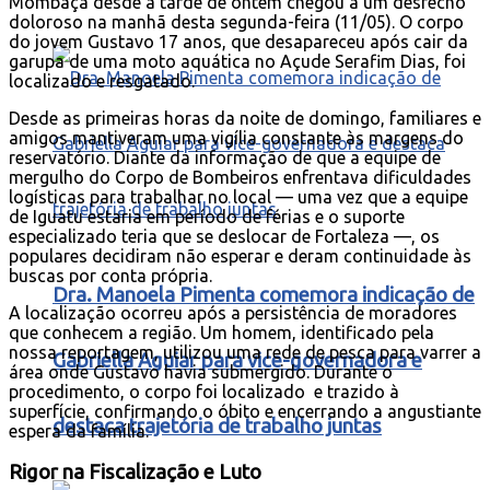
Mombaça desde a tarde de ontem chegou a um desfecho
doloroso na manhã desta segunda-feira (11/05). O corpo
do jovem Gustavo 17 anos, que desapareceu após cair da
garupa de uma moto aquática no Açude Serafim Dias, foi
localizado e resgatado.
Desde as primeiras horas da noite de domingo, familiares e
amigos mantiveram uma vigília constante às margens do
reservatório. Diante da informação de que a equipe de
mergulho do Corpo de Bombeiros enfrentava dificuldades
logísticas para trabalhar no local — uma vez que a equipe
de Iguatu estaria em período de férias e o suporte
especializado teria que se deslocar de Fortaleza —, os
populares decidiram não esperar e deram continuidade às
buscas por conta própria.
Dra. Manoela Pimenta comemora indicação de
A localização ocorreu após a persistência de moradores
que conhecem a região. Um homem, identificado pela
nossa reportagem, utilizou uma rede de pesca para varrer a
Gabriella Aguiar para vice-governadora e
área onde Gustavo havia submergido. Durante o
procedimento, o corpo foi localizado e trazido à
superfície, confirmando o óbito e encerrando a angustiante
destaca trajetória de trabalho juntas
espera da família.
Rigor na Fiscalização e Luto