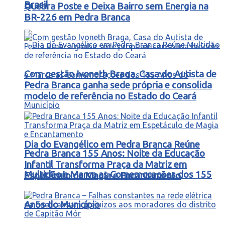
Brasil
Quebra Poste e Deixa Bairro sem Energia na
BR-226 em Pedra Branca
Com gestão Ivoneth Braga, Casa do Autista de
Pedra Branca ganha sede própria e consolida
modelo de referência no Estado do Ceará
Dia do Evangélico em Pedra Branca Reúne
Pedra Branca 155 Anos: Noite da Educação
Infantil Transforma Praça da Matriz em
Multidão e Marca as Comemorações dos 155
Espetáculo de Magia e Encantamento
Anos do Município