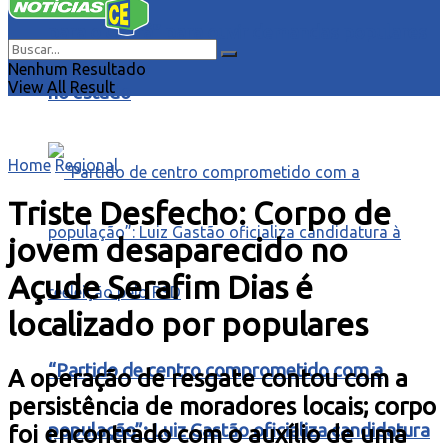
para o Ceará” para ouvir demandas populares
Nenhum Resultado
View All Result
no estado
Home
Regional
Triste Desfecho: Corpo de
jovem desaparecido no
Açude Serafim Dias é
localizado por populares
“Partido de centro comprometido com a
A operação de resgate contou com a
persistência de moradores locais; corpo
população”: Luiz Gastão oficializa candidatura
foi encontrado com o auxílio de uma