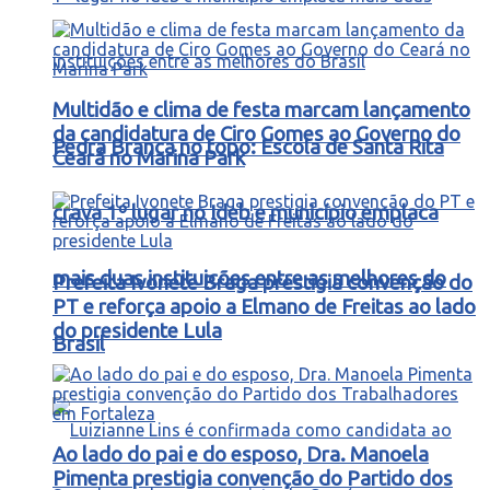
Multidão e clima de festa marcam lançamento
da candidatura de Ciro Gomes ao Governo do
Pedra Branca no topo: Escola de Santa Rita
Ceará no Marina Park
crava 1º lugar no Ideb e município emplaca
mais duas instituições entre as melhores do
Prefeita Ivonete Braga prestigia convenção do
PT e reforça apoio a Elmano de Freitas ao lado
do presidente Lula
Brasil
Ao lado do pai e do esposo, Dra. Manoela
Pimenta prestigia convenção do Partido dos