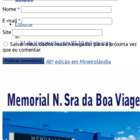
Nome
*
E-mail
*
Esporte
Site
Salvar meus dados neste navegador para a próxima vez
que eu comentar.
X1 de Vaquejada com R$ 10 mil em jogo
movimenta a 48ª edição em Mineirolândia