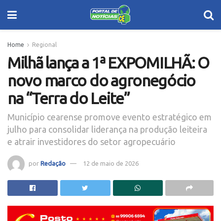
Home
Regional
Milhã lança a 1ª EXPOMILHÃ: O
novo marco do agronegócio
na “Terra do Leite”
Município cearense promove evento estratégico em
julho para consolidar liderança na produção leiteira
e atrair investidores do setor agropecuário
por
Redação
12 de maio de 2026