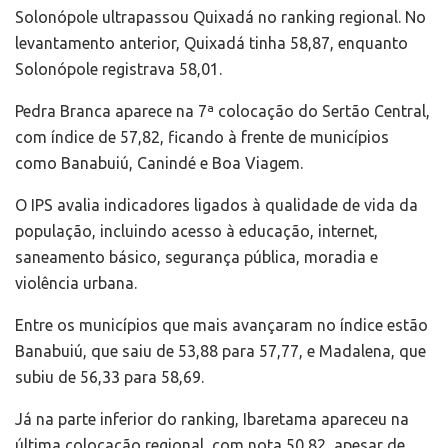
Solonópole ultrapassou Quixadá no ranking regional. No
levantamento anterior, Quixadá tinha 58,87, enquanto
Solonópole registrava 58,01.
Pedra Branca
aparece na 7ª colocação do Sertão Central,
com índice de 57,82, ficando à frente de municípios
como Banabuiú, Canindé e Boa Viagem.
O IPS avalia indicadores ligados à qualidade de vida da
população, incluindo acesso à educação, internet,
saneamento básico, segurança pública, moradia e
violência urbana.
Entre os municípios que mais avançaram no índice estão
Banabuiú
, que saiu de 53,88 para 57,77, e
Madalena
, que
subiu de 56,33 para 58,69.
Já na parte inferior do ranking,
Ibaretama
apareceu na
última colocação regional, com nota 50,82, apesar de