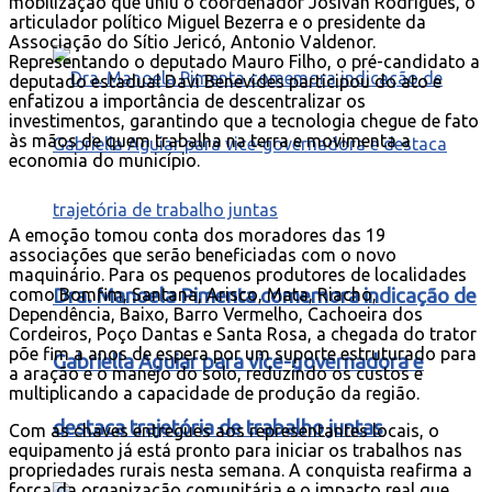
mobilização que uniu o coordenador Josivan Rodrigues, o
articulador político Miguel Bezerra e o presidente da
Associação do Sítio Jericó, Antonio Valdenor.
Representando o deputado Mauro Filho, o pré-candidato a
deputado estadual Davi Benevides participou do ato e
enfatizou a importância de descentralizar os
investimentos, garantindo que a tecnologia chegue de fato
às mãos de quem trabalha na terra e movimenta a
economia do município.
A emoção tomou conta dos moradores das 19
associações que serão beneficiadas com o novo
maquinário. Para os pequenos produtores de localidades
Dra. Manoela Pimenta comemora indicação de
como Bomfim, Santana, Arisco, Mata, Riacho,
Dependência, Baixo, Barro Vermelho, Cachoeira dos
Cordeiros, Poço Dantas e Santa Rosa, a chegada do trator
põe fim a anos de espera por um suporte estruturado para
Gabriella Aguiar para vice-governadora e
a aração e o manejo do solo, reduzindo os custos e
multiplicando a capacidade de produção da região.
destaca trajetória de trabalho juntas
Com as chaves entregues aos representantes locais, o
equipamento já está pronto para iniciar os trabalhos nas
propriedades rurais nesta semana. A conquista reafirma a
força da organização comunitária e o impacto real que