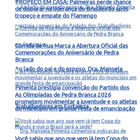
TROPEÇO EM CASA: Palmeiras perde chance
de disparar na liderança do Brasileirão após
tropeço e empate do Flamengo
Corrida de Rua Marca a Abertura Oficial das
Comemorações do Aniversário de Pedra
Branca
Ao lado do pai e do esposo, Dra. Manoela
Pimenta prestigia convenção do Partido dos
As Olimpíadas de Pedra Branca 2026
prometem movimentar a juventude e os atletas
Trabalhadores em Fortaleza
do município em grande festa de emancipação
Você sabia que ano que vem já tem Copa do