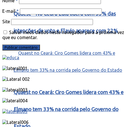
Nome
*
E-mail
*
Quaest – No Ceará Lula lidera com 55% das
Site
intenções de voto e Flavio aparece com 22%
Salvar meus dados neste navegador para a próxima vez
que eu comentar.
Quaest no Ceará: Ciro Gomes lidera com 43% e
Elmano tem 33% na corrida pelo Governo do
Estado