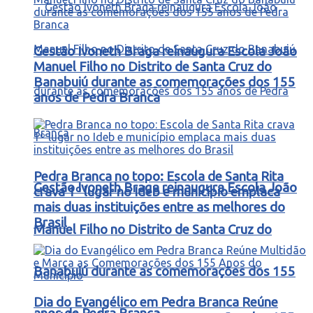
Gestão Ivoneth Braga reinaugura Escola João
Manuel Filho no Distrito de Santa Cruz do
Banabuiú durante as comemorações dos 155
anos de Pedra Branca
Pedra Branca no topo: Escola de Santa Rita
Gestão Ivoneth Braga reinaugura Escola João
crava 1º lugar no Ideb e município emplaca
mais duas instituições entre as melhores do
Brasil
Manuel Filho no Distrito de Santa Cruz do
Banabuiú durante as comemorações dos 155
Dia do Evangélico em Pedra Branca Reúne