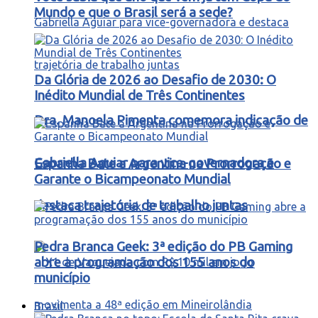
Mundo e que o Brasil será a sede?
Da Glória de 2026 ao Desafio de 2030: O
Inédito Mundial de Três Continentes
Dra. Manoela Pimenta comemora indicação de
Gabriella Aguiar para vice-governadora e
Espanha Bate a Argentina na Prorrogação e
Garante o Bicampeonato Mundial
destaca trajetória de trabalho juntas
Pedra Branca Geek: 3ª edição do PB Gaming
abre a programação dos 155 anos do
município
Brasil