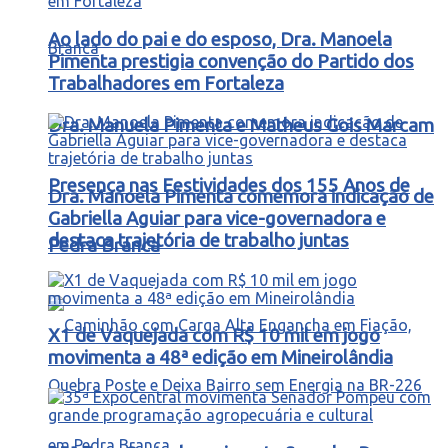
Ao lado do pai e do esposo, Dra. Manoela
Pimenta prestigia convenção do Partido dos
Trabalhadores em Fortaleza
Dra. Manuela Pimenta e Matheus Gois Marcam
Presença nas Festividades dos 155 Anos de
Dra. Manoela Pimenta comemora indicação de
Gabriella Aguiar para vice-governadora e
destaca trajetória de trabalho juntas
Pedra Branca
X1 de Vaquejada com R$ 10 mil em jogo
movimenta a 48ª edição em Mineirolândia