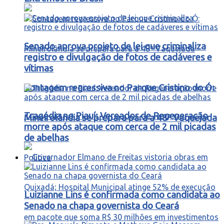
Senado aprova projeto de lei que criminaliza
registro e divulgação de fotos de cadáveres e
vítimas
Contagem regressiva no Parque Cristino do Ó:
Tragédia no Piauí: Vereador de Regeneração
Mineirolândia se prepara para a 48ª Vaquejada
morre após ataque com cerca de 2 mil picadas
de abelhas
Política
Luizianne Lins é confirmada como candidata ao
Senado na chapa governista do Ceará