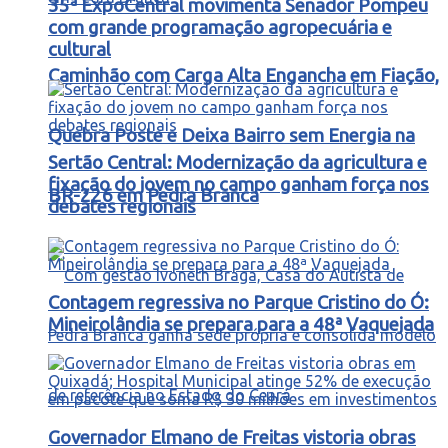
35ª ExpoCentral movimenta Senador Pompeu
com grande programação agropecuária e
cultural
Caminhão com Carga Alta Engancha em Fiação,
Quebra Poste e Deixa Bairro sem Energia na
Sertão Central: Modernização da agricultura e
fixação do jovem no campo ganham força nos
BR-226 em Pedra Branca
debates regionais
Contagem regressiva no Parque Cristino do Ó:
Mineirolândia se prepara para a 48ª Vaquejada
Governador Elmano de Freitas vistoria obras