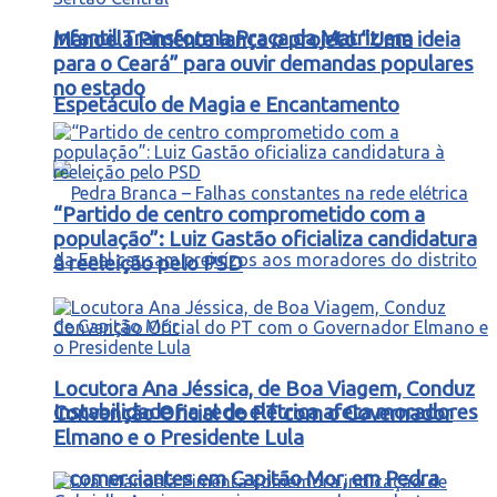
Infantil Transforma Praça da Matriz em
Manoela Pimenta lança o projeto “Uma ideia
para o Ceará” para ouvir demandas populares
no estado
Espetáculo de Magia e Encantamento
“Partido de centro comprometido com a
população”: Luiz Gastão oficializa candidatura
à reeleição pelo PSD
Locutora Ana Jéssica, de Boa Viagem, Conduz
Instabilidade na rede elétrica afeta moradores
Convenção Oficial do PT com o Governador
Elmano e o Presidente Lula
e comerciantes em Capitão Mor, em Pedra