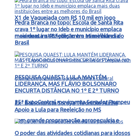
X1 de Vaquejada com R$ 10 mil em jogo
Pedra Branca no topo: Escola de Santa Rita
crava 1º lugar no Ideb e município emplaca
movimenta a 48ª edição em Mineirolândia
mais duas instituições entre as melhores do
Brasil
PESQUISA QUAEST: LULA MANTÉM
LIDERANÇA, MAS FLÁVIO BOLSONARO
ENCURTA DISTÂNCIA NO 1º E 2º TURNO
35ª ExpoCentral movimenta Senador Pompeu
Ex- Bolsonarista Soraya Thronicke Alinha
Apoio a Lula para Reeleição no MS
com grande programação agropecuária e
O poder das atividades cotidianas para idosos