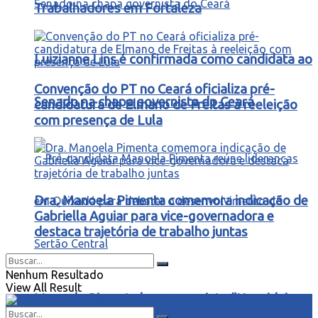
Trabalhadores em Fortaleza
Luizianne Lins é confirmada como candidata ao
Convenção do PT no Ceará oficializa pré-
Senado na chapa governista do Ceará
candidatura de Elmano de Freitas à reeleição
com presença de Lula
Dra. Manoela Pimenta comemora indicação de
Gabriella Aguiar para vice-governadora e
destaca trajetória de trabalho juntas
Nenhum Resultado
View All Result
Manoela Pimenta lança o projeto “Uma ideia