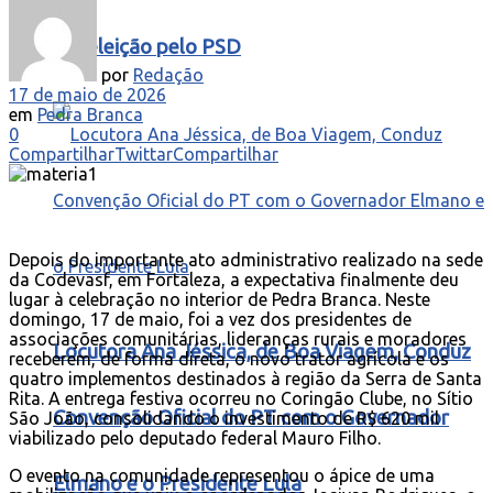
à reeleição pelo PSD
por
Redação
17 de maio de 2026
em
Pedra Branca
0
Compartilhar
Twittar
Compartilhar
Depois do importante ato administrativo realizado na sede
da Codevasf, em Fortaleza, a expectativa finalmente deu
lugar à celebração no interior de Pedra Branca. Neste
domingo, 17 de maio, foi a vez dos presidentes de
associações comunitárias, lideranças rurais e moradores
Locutora Ana Jéssica, de Boa Viagem, Conduz
receberem, de forma direta, o novo trator agrícola e os
quatro implementos destinados à região da Serra de Santa
Rita. A entrega festiva ocorreu no Coringão Clube, no Sítio
Convenção Oficial do PT com o Governador
São João, consolidando o investimento de R$ 620 mil
viabilizado pelo deputado federal Mauro Filho.
O evento na comunidade representou o ápice de uma
Elmano e o Presidente Lula