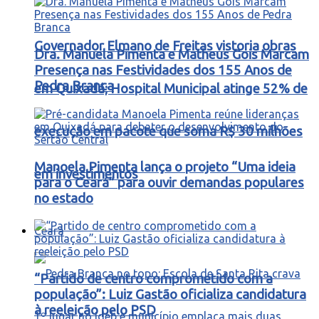
Governador Elmano de Freitas vistoria obras
Dra. Manuela Pimenta e Matheus Gois Marcam
Presença nas Festividades dos 155 Anos de
Pedra Branca
em Quixadá; Hospital Municipal atinge 52% de
execução em pacote que soma R$ 30 milhões
Manoela Pimenta lança o projeto “Uma ideia
em investimentos
para o Ceará” para ouvir demandas populares
no estado
Ceará
“Partido de centro comprometido com a
população”: Luiz Gastão oficializa candidatura
à reeleição pelo PSD