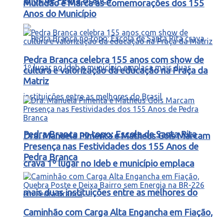
anos de Pedra Branca
Multidão e Marca as Comemorações dos 155
Anos do Município
Pedra Branca celebra 155 anos com show de
cultura e valorização da educação na Praça da
Matriz
Pedra Branca no topo: Escola de Santa Rita
Dra. Manuela Pimenta e Matheus Gois Marcam
Presença nas Festividades dos 155 Anos de
Pedra Branca
crava 1º lugar no Ideb e município emplaca
mais duas instituições entre as melhores do
Caminhão com Carga Alta Engancha em Fiação,