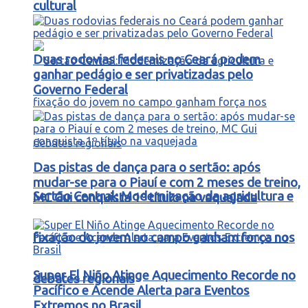
cultural
Duas rodovias federais no Ceará podem
ganhar pedágio e ser privatizadas pelo
Governo Federal
Das pistas de dança para o sertão: após
mudar-se para o Piauí e com 2 meses de treino,
Sertão Central: Modernização da agricultura e
MC Gui conquista 1º título na vaquejada
fixação do jovem no campo ganham força nos
Super El Niño Atinge Aquecimento Recorde no
debates regionais
Pacífico e Acende Alerta para Eventos
Extremos no Brasil