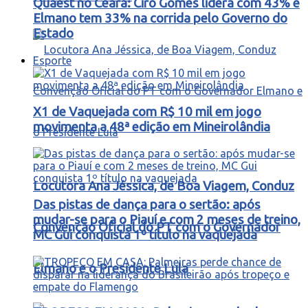
Quaest no Ceará: Ciro Gomes lidera com 43% e
Elmano tem 33% na corrida pelo Governo do
Estado
Esporte
X1 de Vaquejada com R$ 10 mil em jogo
movimenta a 48ª edição em Mineirolândia
Locutora Ana Jéssica, de Boa Viagem, Conduz
Das pistas de dança para o sertão: após
mudar-se para o Piauí e com 2 meses de treino,
Convenção Oficial do PT com o Governador
MC Gui conquista 1º título na vaquejada
Elmano e o Presidente Lula