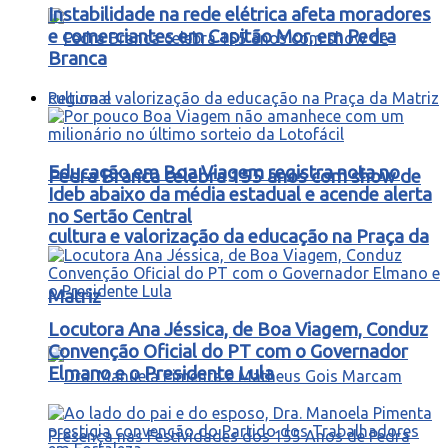
Instabilidade na rede elétrica afeta moradores
e comerciantes em Capitão Mor, em Pedra
Branca
Regional
Educação em Boa Viagem registra nota no
Pedra Branca celebra 155 anos com show de
Ideb abaixo da média estadual e acende alerta
no Sertão Central
cultura e valorização da educação na Praça da
Matriz
Locutora Ana Jéssica, de Boa Viagem, Conduz
Convenção Oficial do PT com o Governador
Elmano e o Presidente Lula