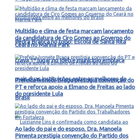
Multidão e clima de festa marcam lançamento
da candidatura de Ciro Gomes ao Governo do
Pedra Branca no topo: Escola de Santa Rita
Ceará no Marina Park
crava 1º lugar no Ideb e município emplaca
mais duas instituições entre as melhores do
Prefeita Ivonete Braga prestigia convenção do
PT e reforça apoio a Elmano de Freitas ao lado
do presidente Lula
Brasil
Ao lado do pai e do esposo, Dra. Manoela
Pimenta prestigia convenção do Partido dos