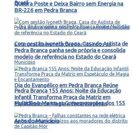
Brasil
Quebra Poste e Deixa Bairro sem Energia na
BR-226 em Pedra Branca
Com gestão Ivoneth Braga, Casa do Autista de
Pedra Branca ganha sede própria e consolida
modelo de referência no Estado do Ceará
Dia do Evangélico em Pedra Branca Reúne
Pedra Branca 155 Anos: Noite da Educação
Infantil Transforma Praça da Matriz em
Multidão e Marca as Comemorações dos 155
Espetáculo de Magia e Encantamento
Anos do Município