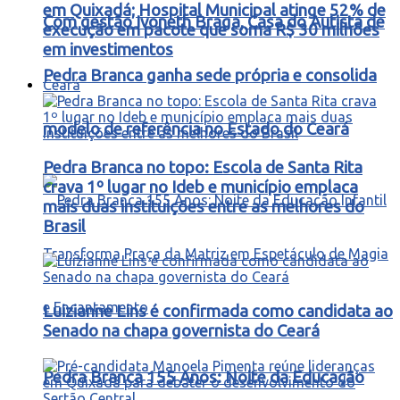
em Quixadá; Hospital Municipal atinge 52% de
Com gestão Ivoneth Braga, Casa do Autista de
execução em pacote que soma R$ 30 milhões
em investimentos
Pedra Branca ganha sede própria e consolida
Ceará
modelo de referência no Estado do Ceará
Pedra Branca no topo: Escola de Santa Rita
crava 1º lugar no Ideb e município emplaca
mais duas instituições entre as melhores do
Brasil
Luizianne Lins é confirmada como candidata ao
Senado na chapa governista do Ceará
Pedra Branca 155 Anos: Noite da Educação