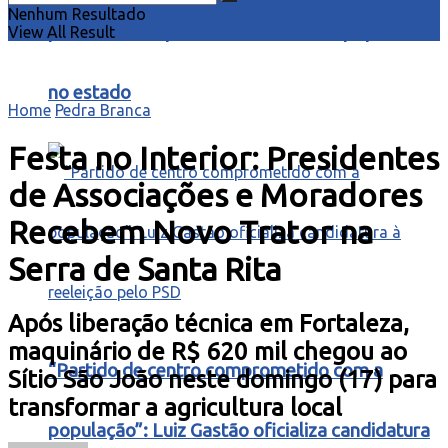
Nenhum Resultado
para o Ceará” para ouvir demandas populares
View All Result
no estado
Home
Pedra Branca
Festa no Interior: Presidentes
de Associações e Moradores
Recebem Novo Trator na
Serra de Santa Rita
Após liberação técnica em Fortaleza,
maquinário de R$ 620 mil chegou ao
“Partido de centro comprometido com a
Sítio São João neste domingo (17) para
transformar a agricultura local
população”: Luiz Gastão oficializa candidatura