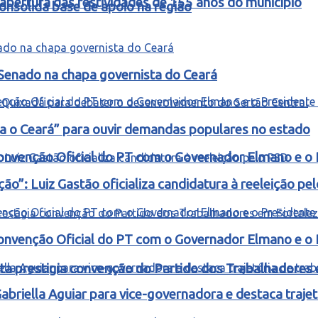
abertura das festividades de 155 anos do município
nsolida base de apoio na região
 Senado na chapa governista do Ceará
ra o Ceará” para ouvir demandas populares no estado
onvenção Oficial do PT com o Governador Elmano e o 
o”: Luiz Gastão oficializa candidatura à reeleição pe
onvenção Oficial do PT com o Governador Elmano e o 
ta prestigia convenção do Partido dos Trabalhadores
riella Aguiar para vice-governadora e destaca trajetó