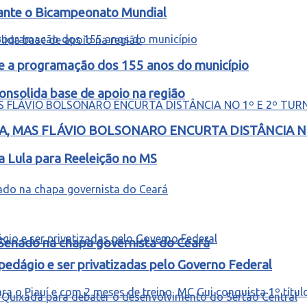
rante o Bicampeonato Mundial
e a programação dos 155 anos do município
nsolida base de apoio na região
, MAS FLÁVIO BOLSONARO ENCURTA DISTÂNCIA NO
a Lula para Reeleição no MS
 Senado na chapa governista do Ceará
edágio e ser privatizadas pelo Governo Federal