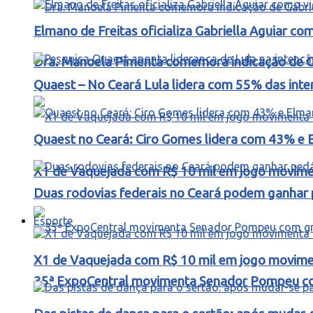
Elmano de Freitas oficializa Gabriella Aguiar c
Dra. Manoela Pimenta comemora indicação de Gab
Quaest – No Ceará Lula lidera com 55% das int
Quaest no Ceará: Ciro Gomes lidera com 43% e 
X1 de Vaquejada com R$ 10 mil em jogo movimen
Duas rodovias federais no Ceará podem ganhar p
Esporte
X1 de Vaquejada com R$ 10 mil em jogo movimen
35ª ExpoCentral movimenta Senador Pompeu co