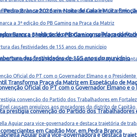
ter Pedra Branca 2026 em Noite de Gala e Muita Emoçã
edra Branca ganha sede própria e consolida modelo d
ogia marca a 3ª edição do PB Gaming na Praça da Matr
abertura das festividades de 155 anos do município
ntil Transforma Praça da Matriz em Espetáculo de Ma
onvenção Oficial do PT com o Governador Elmano e o 
ta prestigia convenção do Partido dos Trabalhadores
 e comerciantes em Capitão Mor, em Pedra Branca
riella Aguiar para vice-governadora e destaca trajetó