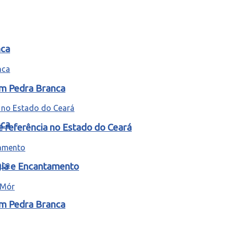
nca
em Pedra Branca
nca
e referência no Estado do Ceará
gia e Encantamento
em Pedra Branca