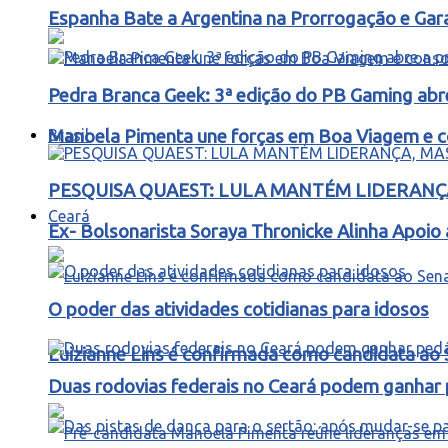
Espanha Bate a Argentina na Prorrogação e Ga
Pedra Branca Geek: 3ª edição do PB Gaming abr
Brasil
Manoela Pimenta une forças em Boa Viagem e co
PESQUISA QUAEST: LULA MANTÉM LIDERANÇA
Ceará
Ex- Bolsonarista Soraya Thronicke Alinha Apoio 
O poder das atividades cotidianas para idosos
Luizianne Lins é confirmada como candidata ao
Duas rodovias federais no Ceará podem ganhar p