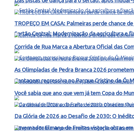
Das pistas de dança para o sertão: após mudar-s
TROPEÇO EM CASA: Palmeiras perde chance de d
Sertão Central: Modernização da agricultura e 
Corrida de Rua Marca a Abertura Oficial das C
As Olimpíadas de Pedra Branca 2026 prometem m
Contagem regressiva no Parque Cristino do Ó: M
Você sabia que ano que vem já tem Copa do Mund
Da Glória de 2026 ao Desafio de 2030: O Inédit
Governador Elmano de Freitas vistoria obras e