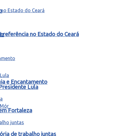
o
e referência no Estado do Ceará
iz
gia e Encantamento
Presidente Lula
 em Fortaleza
ria de trabalho juntas