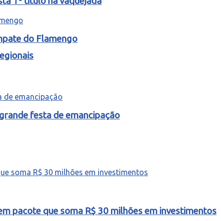
ta 1º título na vaquejada
empate do Flamengo
egionais
 grande festa de emancipação
o em pacote que soma R$ 30 milhões em investimentos