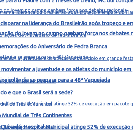
e para o Piauí e com 2 meses de treino, MC Gui conquis
isparar na liderança do Brasileirão após tropeço e 
fixação do jovem no campo ganham força nos debates r
omemorações do Aniversário de Pedra Branca
ovimentar a juventude e os atletas do município em
ineirolândia se prepara para a 48ª Vaquejada
o e que o Brasil será a sede?
o Mundial de Três Continentes
m Quixadá; Hospital Municipal atinge 52% de execuçã