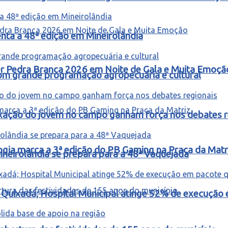
ta a 48ª edição em Mineirolândia
ter Pedra Branca 2026 em Noite de Gala e Muita Emoçã
m grande programação agropecuária e cultural
fixação do jovem no campo ganham força nos debates r
ogia marca a 3ª edição do PB Gaming na Praça da Matr
ineirolândia se prepara para a 48ª Vaquejada
m Quixadá; Hospital Municipal atinge 52% de execuçã