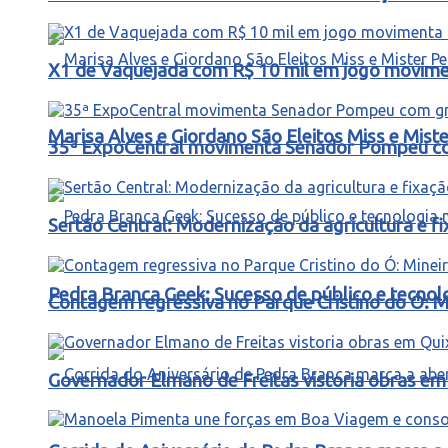
X1 de Vaquejada com R$ 10 mil em jogo movimen
Marisa Alves e Giordano São Eleitos Miss e Mis
35ª ExpoCentral movimenta Senador Pompeu co
Sertão Central: Modernização da agricultura e 
Pedra Branca Geek: Sucesso de público e tecnol
Contagem regressiva no Parque Cristino do Ó: M
Governador Elmano de Freitas vistoria obras e