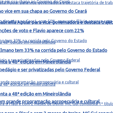
omo vice em sua chapa ao Governo do Ceará
riella Aguiar para vice-governadora e destaca trajetó
enções de voto e Flavio aparece com 22%
Elmano tem 33% na corrida pelo Governo do Estado
ta a 48ª edição em Mineirolândia
edágio e ser privatizadas pelo Governo Federal
ta a 48ª edição em Mineirolândia
m grande programação agropecuária e cultural