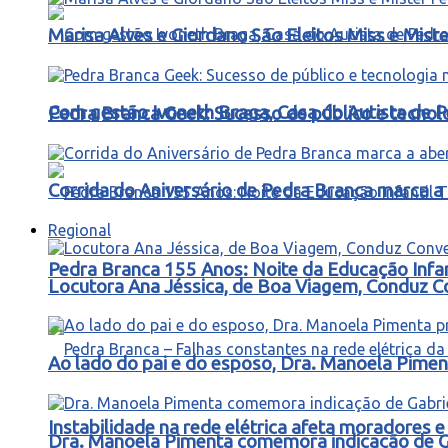
Marisa Alves e Giordano São Eleitos Miss e Mis
Com gestão Ivoneth Braga, Casa do Autista de P
Pedra Branca Geek: Sucesso de público e tecnol
Corrida do Aniversário de Pedra Branca marca a 
Regional
Pedra Branca 155 Anos: Noite da Educação Infa
Locutora Ana Jéssica, de Boa Viagem, Conduz C
Ao lado do pai e do esposo, Dra. Manoela Pimen
Instabilidade na rede elétrica afeta moradores
Dra. Manoela Pimenta comemora indicação de Gab