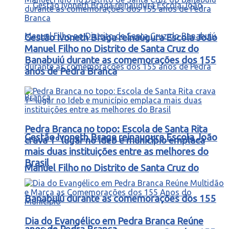
Gestão Ivoneth Braga reinaugura Escola João
Manuel Filho no Distrito de Santa Cruz do
Banabuiú durante as comemorações dos 155
anos de Pedra Branca
Pedra Branca no topo: Escola de Santa Rita
Gestão Ivoneth Braga reinaugura Escola João
crava 1º lugar no Ideb e município emplaca
mais duas instituições entre as melhores do
Brasil
Manuel Filho no Distrito de Santa Cruz do
Banabuiú durante as comemorações dos 155
Dia do Evangélico em Pedra Branca Reúne