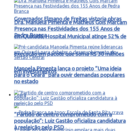
Governador Elmano de Freitas vistoria obras
Dra. Manuela Pimenta e Matheus Gois Marcam
Presença nas Festividades dos 155 Anos de
Pedra Branca
em Quixadá; Hospital Municipal atinge 52% de
execução em pacote que soma R$ 30 milhões
Manoela Pimenta lança o projeto “Uma ideia
em investimentos
para o Ceará” para ouvir demandas populares
no estado
Ceará
“Partido de centro comprometido com a
população”: Luiz Gastão oficializa candidatura
à reeleição pelo PSD