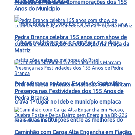
anos de Pedra Branca
Multidão e Marca as Comemorações dos 155
Anos do Município
Pedra Branca celebra 155 anos com show de
cultura e valorização da educação na Praça da
Matriz
Pedra Branca no topo: Escola de Santa Rita
Dra. Manuela Pimenta e Matheus Gois Marcam
Presença nas Festividades dos 155 Anos de
Pedra Branca
crava 1º lugar no Ideb e município emplaca
mais duas instituições entre as melhores do
Caminhão com Carga Alta Engancha em Fiação,