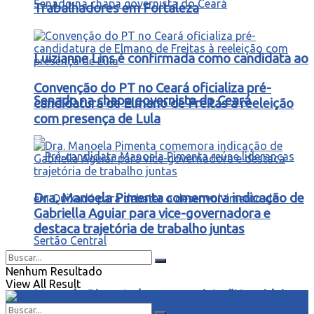
Trabalhadores em Fortaleza
Luizianne Lins é confirmada como candidata ao
Convenção do PT no Ceará oficializa pré-
Senado na chapa governista do Ceará
candidatura de Elmano de Freitas à reeleição
com presença de Lula
Dra. Manoela Pimenta comemora indicação de
Gabriella Aguiar para vice-governadora e
destaca trajetória de trabalho juntas
Nenhum Resultado
View All Result
Manoela Pimenta lança o projeto “Uma ideia