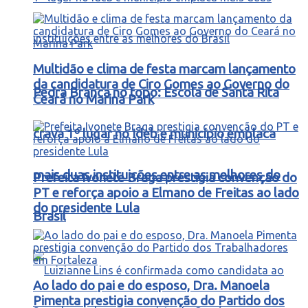
Multidão e clima de festa marcam lançamento
da candidatura de Ciro Gomes ao Governo do
Pedra Branca no topo: Escola de Santa Rita
Ceará no Marina Park
crava 1º lugar no Ideb e município emplaca
mais duas instituições entre as melhores do
Prefeita Ivonete Braga prestigia convenção do
PT e reforça apoio a Elmano de Freitas ao lado
do presidente Lula
Brasil
Ao lado do pai e do esposo, Dra. Manoela
Pimenta prestigia convenção do Partido dos