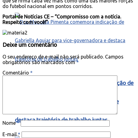
que se firma cada vez mais como uma das maiores forças
do futebol nacional em pontos corridos.
Portal de Notícias CE – “Compromisso com a notícia.
Respeito com você!”
Deixe um comentário
O seu endereço de e-mail não será publicado.
Campos
obrigatórios são marcados com
*
Comentário
*
Dra. Manoela Pimenta comemora indicação de
Gabriella Aguiar para vice-governadora e
destaca trajetória de trabalho juntas
Nome
*
E-mail
*