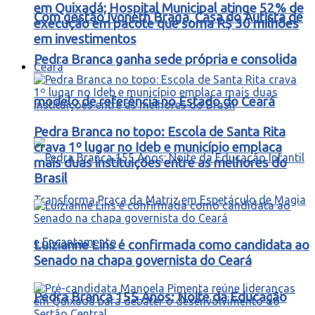
em Quixadá; Hospital Municipal atinge 52% de
Com gestão Ivoneth Braga, Casa do Autista de
execução em pacote que soma R$ 30 milhões
em investimentos
Pedra Branca ganha sede própria e consolida
Ceará
modelo de referência no Estado do Ceará
Pedra Branca no topo: Escola de Santa Rita
crava 1º lugar no Ideb e município emplaca
mais duas instituições entre as melhores do
Brasil
Luizianne Lins é confirmada como candidata ao
Senado na chapa governista do Ceará
Pedra Branca 155 Anos: Noite da Educação