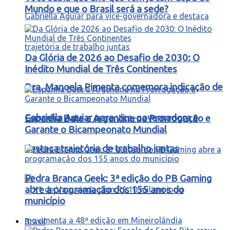
Mundo e que o Brasil será a sede?
Da Glória de 2026 ao Desafio de 2030: O
Inédito Mundial de Três Continentes
Dra. Manoela Pimenta comemora indicação de
Gabriella Aguiar para vice-governadora e
Espanha Bate a Argentina na Prorrogação e
Garante o Bicampeonato Mundial
destaca trajetória de trabalho juntas
Pedra Branca Geek: 3ª edição do PB Gaming
abre a programação dos 155 anos do
município
Brasil