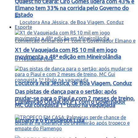
Quaest no Ceará: Ciro Gomes lidera com 43% e
Elmano tem 33% na corrida pelo Governo do
Estado
Esporte
X1 de Vaquejada com R$ 10 mil em jogo
movimenta a 48ª edição em Mineirolândia
Locutora Ana Jéssica, de Boa Viagem, Conduz
Das pistas de dança para o sertão: após
mudar-se para o Piauí e com 2 meses de treino,
Convenção Oficial do PT com o Governador
MC Gui conquista 1º título na vaquejada
Elmano e o Presidente Lula