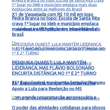
X1 de Vaquejada com R$ 10 mil em jogo
Pedra Branca no topo: Escola de Santa Rita
crava 1º lugar no Ideb e município emplaca
movimenta a 48ª edição em Mineirolândia
mais duas instituições entre as melhores do
Brasil
PESQUISA QUAEST: LULA MANTÉM
LIDERANÇA, MAS FLÁVIO BOLSONARO
ENCURTA DISTÂNCIA NO 1º E 2º TURNO
35ª ExpoCentral movimenta Senador Pompeu
Ex- Bolsonarista Soraya Thronicke Alinha
Apoio a Lula para Reeleição no MS
com grande programação agropecuária e
O poder das atividades cotidianas para idosos