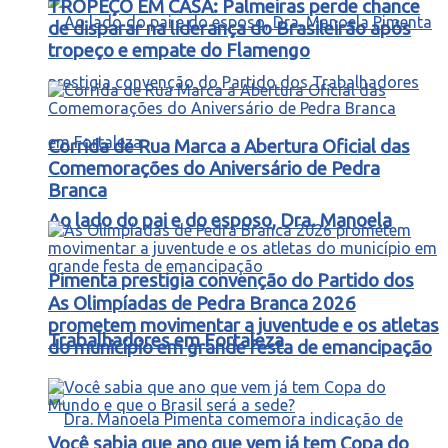
TROPEÇO EM CASA: Palmeiras perde chance
de disparar na liderança do Brasileirão após
tropeço e empate do Flamengo
Corrida de Rua Marca a Abertura Oficial das
Comemorações do Aniversário de Pedra
Branca
Ao lado do pai e do esposo, Dra. Manoela
Pimenta prestigia convenção do Partido dos
As Olimpíadas de Pedra Branca 2026
prometem movimentar a juventude e os atletas
Trabalhadores em Fortaleza
do município em grande festa de emancipação
Você sabia que ano que vem já tem Copa do