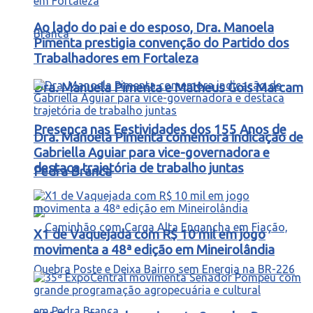
Ao lado do pai e do esposo, Dra. Manoela
Pimenta prestigia convenção do Partido dos
Trabalhadores em Fortaleza
Dra. Manuela Pimenta e Matheus Gois Marcam
Presença nas Festividades dos 155 Anos de
Dra. Manoela Pimenta comemora indicação de
Gabriella Aguiar para vice-governadora e
destaca trajetória de trabalho juntas
Pedra Branca
X1 de Vaquejada com R$ 10 mil em jogo
movimenta a 48ª edição em Mineirolândia