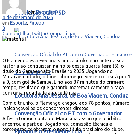
por
Redação
à reeleição pelo PSD
4 de dezembro de 2025
em
Esporte
,
Futebol
0
Compartilhar
Twittar
Compartilhar
O Flamengo escreveu mais um capítulo marcante na sua
história ao conquistar, na noite desta quarta-feira (3), o
título do Campeonato Brasileiro 2025. Jogando no
Maracanã lotado, o time rubro-negro venceu o Ceará por 1
a 0, com gol de Samuel Lino aos 37 minutos do primeiro
tempo, resultado que garantiu matematicamente a taça
com uma rodada de antecedência.
Locutora Ana Jéssica, de Boa Viagem, Conduz
Com o triunfo, o Flamengo chegou aos 78 pontos, número
inalcançável pelos concorrentes diretos.
Convenção Oficial do PT com o Governador
A festa tomou conta do Maracanã assim que o árbitro
encerrou a partida. Jogadores, comissão técnica e
torcedores celebraram o nono título brasileiro do clube,
Elmano e o Presidente Lula