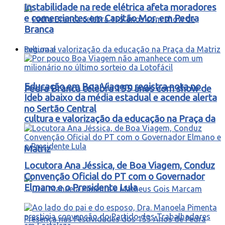
Instabilidade na rede elétrica afeta moradores
e comerciantes em Capitão Mor, em Pedra
Branca
Regional
Educação em Boa Viagem registra nota no
Pedra Branca celebra 155 anos com show de
Ideb abaixo da média estadual e acende alerta
no Sertão Central
cultura e valorização da educação na Praça da
Matriz
Locutora Ana Jéssica, de Boa Viagem, Conduz
Convenção Oficial do PT com o Governador
Elmano e o Presidente Lula