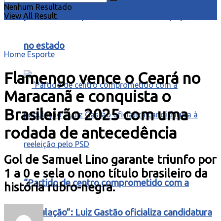
Nenhum Resultado
para o Ceará” para ouvir demandas populares
View All Result
no estado
Home
Esporte
Flamengo vence o Ceará no
Maracanã e conquista o
Brasileirão 2025 com uma
rodada de antecedência
Gol de Samuel Lino garante triunfo por
1 a 0 e sela o nono título brasileiro da
“Partido de centro comprometido com a
história rubro-negra.
população”: Luiz Gastão oficializa candidatura