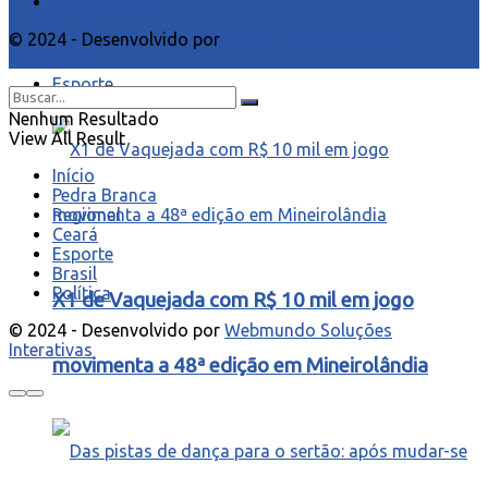
Fale Conosco
© 2024 - Desenvolvido por
Webmundo Soluções
Interativas
Esporte
Nenhum Resultado
View All Result
Início
Pedra Branca
Regional
Ceará
Esporte
Brasil
Política
X1 de Vaquejada com R$ 10 mil em jogo
© 2024 - Desenvolvido por
Webmundo Soluções
Interativas
movimenta a 48ª edição em Mineirolândia