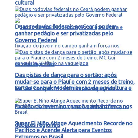
cultural
Duas rodovias federais no Ceará podem
ganhar pedágio e ser privatizadas pelo
Governo Federal
Das pistas de dança para o sertão: após
mudar-se para o Piauí e com 2 meses de treino,
Sertão Central: Modernização da agricultura e
MC Gui conquista 1º título na vaquejada
fixação do jovem no campo ganham força nos
Super El Niño Atinge Aquecimento Recorde no
debates regionais
Pacífico e Acende Alerta para Eventos
Extremos no Brasil