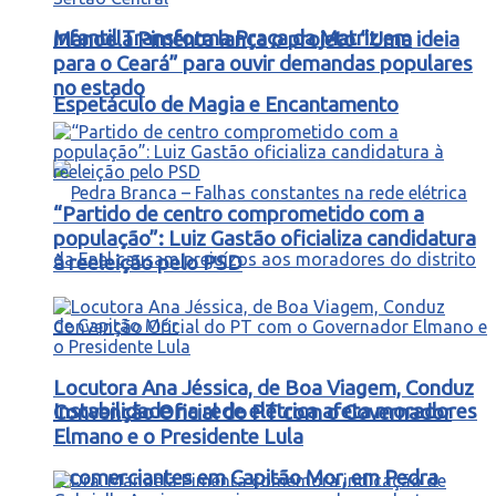
Infantil Transforma Praça da Matriz em
Manoela Pimenta lança o projeto “Uma ideia
para o Ceará” para ouvir demandas populares
no estado
Espetáculo de Magia e Encantamento
“Partido de centro comprometido com a
população”: Luiz Gastão oficializa candidatura
à reeleição pelo PSD
Locutora Ana Jéssica, de Boa Viagem, Conduz
Instabilidade na rede elétrica afeta moradores
Convenção Oficial do PT com o Governador
Elmano e o Presidente Lula
e comerciantes em Capitão Mor, em Pedra