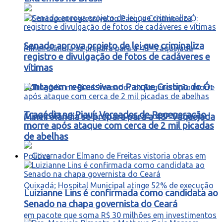
Senado aprova projeto de lei que criminaliza
registro e divulgação de fotos de cadáveres e
vítimas
Contagem regressiva no Parque Cristino do Ó:
Tragédia no Piauí: Vereador de Regeneração
Mineirolândia se prepara para a 48ª Vaquejada
morre após ataque com cerca de 2 mil picadas
de abelhas
Política
Luizianne Lins é confirmada como candidata ao
Senado na chapa governista do Ceará