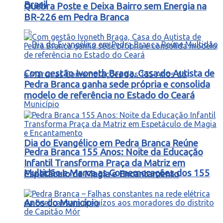
Brasil
Quebra Poste e Deixa Bairro sem Energia na
BR-226 em Pedra Branca
Com gestão Ivoneth Braga, Casa do Autista de
Pedra Branca ganha sede própria e consolida
modelo de referência no Estado do Ceará
Dia do Evangélico em Pedra Branca Reúne
Pedra Branca 155 Anos: Noite da Educação
Infantil Transforma Praça da Matriz em
Multidão e Marca as Comemorações dos 155
Espetáculo de Magia e Encantamento
Anos do Município