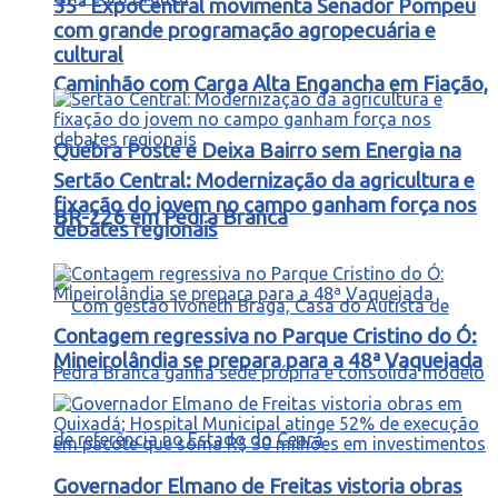
35ª ExpoCentral movimenta Senador Pompeu
com grande programação agropecuária e
cultural
Caminhão com Carga Alta Engancha em Fiação,
Quebra Poste e Deixa Bairro sem Energia na
Sertão Central: Modernização da agricultura e
fixação do jovem no campo ganham força nos
BR-226 em Pedra Branca
debates regionais
Contagem regressiva no Parque Cristino do Ó:
Mineirolândia se prepara para a 48ª Vaquejada
Governador Elmano de Freitas vistoria obras