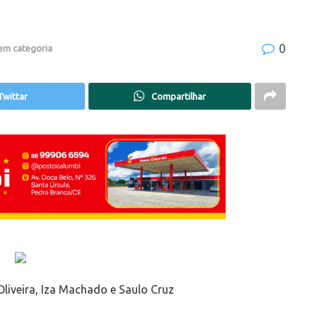
0
em categoria
Twittar
Compartilhar
Oliveira, Iza Machado e Saulo Cruz