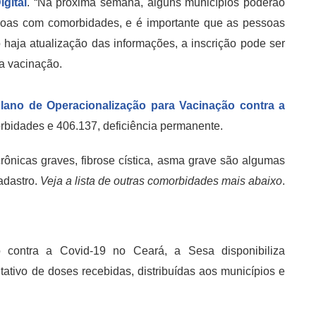
gital
. “Na próxima semana, alguns municípios poderão
ssoas com comorbidades, e é importante que as pessoas
 haja atualização das informações,
a inscrição pode ser
 a vacinação
.
lano de Operacionalização para Vacinação contra a
rbidades e
406.137
, deficiência permanente.
ônicas graves, fibrose cística, asma grave são algumas
adastro.
Veja a lista de outras comorbidades mais abaixo
.
contra a Covid-19 no Ceará, a Sesa disponibiliza
itativo de doses recebidas, distribuídas aos municípios e