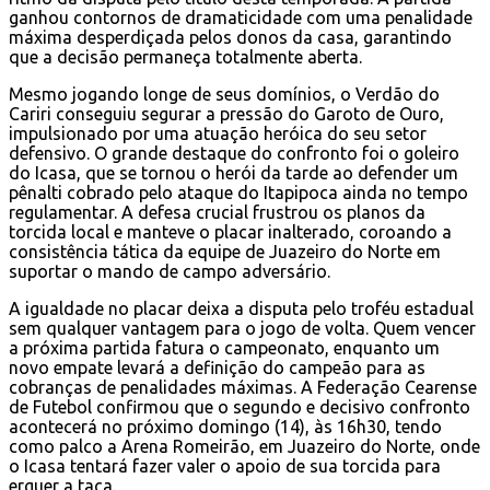
ganhou contornos de dramaticidade com uma penalidade
máxima desperdiçada pelos donos da casa, garantindo
que a decisão permaneça totalmente aberta.
Mesmo jogando longe de seus domínios, o Verdão do
Cariri conseguiu segurar a pressão do Garoto de Ouro,
impulsionado por uma atuação heróica do seu setor
defensivo. O grande destaque do confronto foi o goleiro
do Icasa, que se tornou o herói da tarde ao defender um
pênalti cobrado pelo ataque do Itapipoca ainda no tempo
regulamentar. A defesa crucial frustrou os planos da
torcida local e manteve o placar inalterado, coroando a
consistência tática da equipe de Juazeiro do Norte em
suportar o mando de campo adversário.
A igualdade no placar deixa a disputa pelo troféu estadual
sem qualquer vantagem para o jogo de volta. Quem vencer
a próxima partida fatura o campeonato, enquanto um
novo empate levará a definição do campeão para as
cobranças de penalidades máximas. A Federação Cearense
de Futebol confirmou que o segundo e decisivo confronto
acontecerá no próximo domingo (14), às 16h30, tendo
como palco a Arena Romeirão, em Juazeiro do Norte, onde
o Icasa tentará fazer valer o apoio de sua torcida para
erguer a taça.