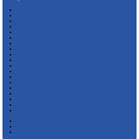
acidente
Áudio
Brasil
Ceará
Cultura
Esporte
Fotos
Futebol
Internacional
Pedra Branca
Polícia
Política
Portal Forrozeiro
Regional
Religião
São João do Portal
Sem categoria
TV Portal
VC Repórter
Sobre Nós
Anuncie
Fale Conosco