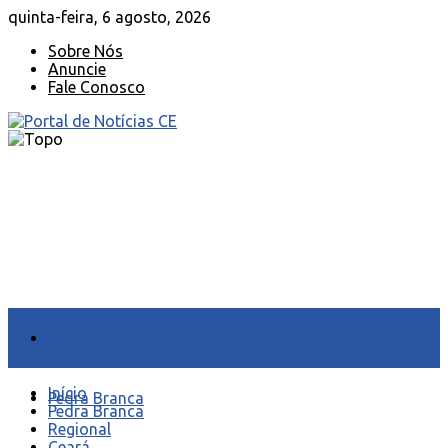
quinta-feira, 6 agosto, 2026
Sobre Nós
Anuncie
Fale Conosco
Início
Início
Pedra Branca
Pedra Branca
Regional
Ceará