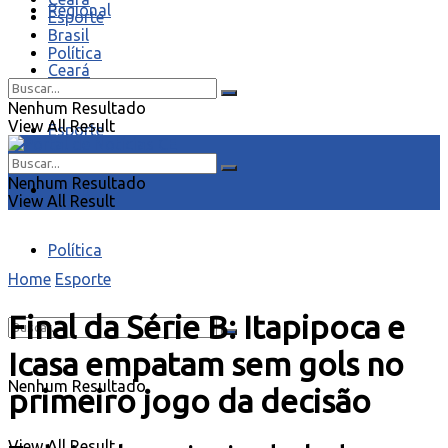
Regional
Esporte
Brasil
Política
Ceará
Nenhum Resultado
View All Result
Esporte
Nenhum Resultado
Brasil
View All Result
Política
Home
Esporte
Final da Série B: Itapipoca e
Icasa empatam sem gols no
Nenhum Resultado
primeiro jogo da decisão
View All Result