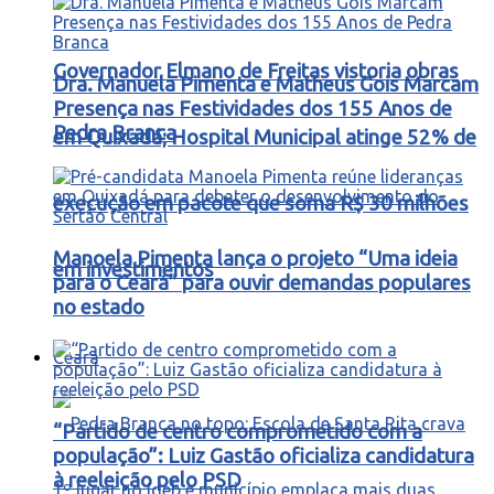
Governador Elmano de Freitas vistoria obras
Dra. Manuela Pimenta e Matheus Gois Marcam
Presença nas Festividades dos 155 Anos de
Pedra Branca
em Quixadá; Hospital Municipal atinge 52% de
execução em pacote que soma R$ 30 milhões
Manoela Pimenta lança o projeto “Uma ideia
em investimentos
para o Ceará” para ouvir demandas populares
no estado
Ceará
“Partido de centro comprometido com a
população”: Luiz Gastão oficializa candidatura
à reeleição pelo PSD