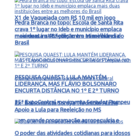
X1 de Vaquejada com R$ 10 mil em jogo
Pedra Branca no topo: Escola de Santa Rita
crava 1º lugar no Ideb e município emplaca
movimenta a 48ª edição em Mineirolândia
mais duas instituições entre as melhores do
Brasil
PESQUISA QUAEST: LULA MANTÉM
LIDERANÇA, MAS FLÁVIO BOLSONARO
ENCURTA DISTÂNCIA NO 1º E 2º TURNO
35ª ExpoCentral movimenta Senador Pompeu
Ex- Bolsonarista Soraya Thronicke Alinha
Apoio a Lula para Reeleição no MS
com grande programação agropecuária e
O poder das atividades cotidianas para idosos