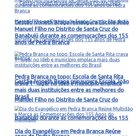
Gestão Ivoneth Braga reinaugura Escola João
Manuel Filho no Distrito de Santa Cruz do
Banabuiú durante as comemorações dos 155
anos de Pedra Branca
Pedra Branca no topo: Escola de Santa Rita
Gestão Ivoneth Braga reinaugura Escola João
crava 1º lugar no Ideb e município emplaca
mais duas instituições entre as melhores do
Brasil
Manuel Filho no Distrito de Santa Cruz do
Banabuiú durante as comemorações dos 155
Dia do Evangélico em Pedra Branca Reúne