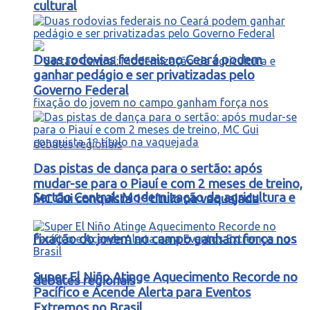
cultural
Duas rodovias federais no Ceará podem
ganhar pedágio e ser privatizadas pelo
Governo Federal
Das pistas de dança para o sertão: após
mudar-se para o Piauí e com 2 meses de treino,
Sertão Central: Modernização da agricultura e
MC Gui conquista 1º título na vaquejada
fixação do jovem no campo ganham força nos
Super El Niño Atinge Aquecimento Recorde no
debates regionais
Pacífico e Acende Alerta para Eventos
Extremos no Brasil