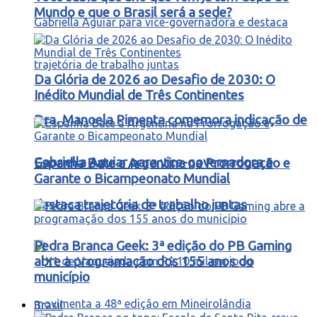
Mundo e que o Brasil será a sede?
Da Glória de 2026 ao Desafio de 2030: O
Inédito Mundial de Três Continentes
Dra. Manoela Pimenta comemora indicação de
Gabriella Aguiar para vice-governadora e
Espanha Bate a Argentina na Prorrogação e
Garante o Bicampeonato Mundial
destaca trajetória de trabalho juntas
Pedra Branca Geek: 3ª edição do PB Gaming
abre a programação dos 155 anos do
município
Brasil