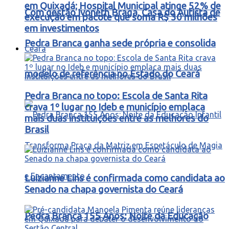
em Quixadá; Hospital Municipal atinge 52% de
Com gestão Ivoneth Braga, Casa do Autista de
execução em pacote que soma R$ 30 milhões
em investimentos
Pedra Branca ganha sede própria e consolida
Ceará
modelo de referência no Estado do Ceará
Pedra Branca no topo: Escola de Santa Rita
crava 1º lugar no Ideb e município emplaca
mais duas instituições entre as melhores do
Brasil
Luizianne Lins é confirmada como candidata ao
Senado na chapa governista do Ceará
Pedra Branca 155 Anos: Noite da Educação