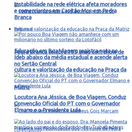
Instabilidade na rede elétrica afeta moradores
e comerciantes em Capitão Mor, em Pedra
Branca
Regional
Educação em Boa Viagem registra nota no
Pedra Branca celebra 155 anos com show de
Ideb abaixo da média estadual e acende alerta
no Sertão Central
cultura e valorização da educação na Praça da
Matriz
Locutora Ana Jéssica, de Boa Viagem, Conduz
Convenção Oficial do PT com o Governador
Elmano e o Presidente Lula