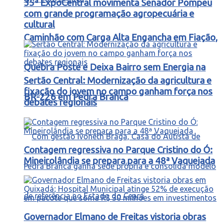
35ª ExpoCentral movimenta Senador Pompeu
com grande programação agropecuária e
cultural
Caminhão com Carga Alta Engancha em Fiação,
Quebra Poste e Deixa Bairro sem Energia na
Sertão Central: Modernização da agricultura e
fixação do jovem no campo ganham força nos
BR-226 em Pedra Branca
debates regionais
Contagem regressiva no Parque Cristino do Ó:
Mineirolândia se prepara para a 48ª Vaquejada
Governador Elmano de Freitas vistoria obras