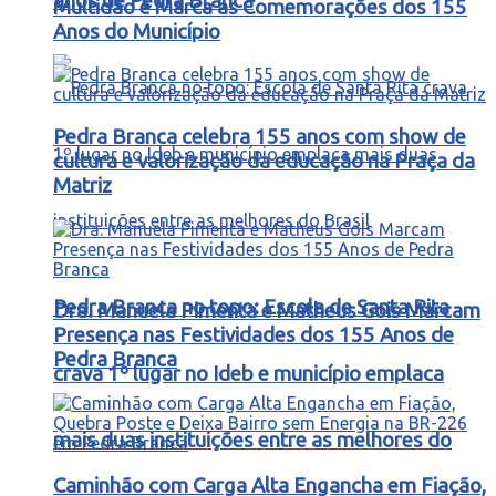
anos de Pedra Branca
Multidão e Marca as Comemorações dos 155
Anos do Município
Pedra Branca celebra 155 anos com show de
cultura e valorização da educação na Praça da
Matriz
Pedra Branca no topo: Escola de Santa Rita
Dra. Manuela Pimenta e Matheus Gois Marcam
Presença nas Festividades dos 155 Anos de
Pedra Branca
crava 1º lugar no Ideb e município emplaca
mais duas instituições entre as melhores do
Caminhão com Carga Alta Engancha em Fiação,