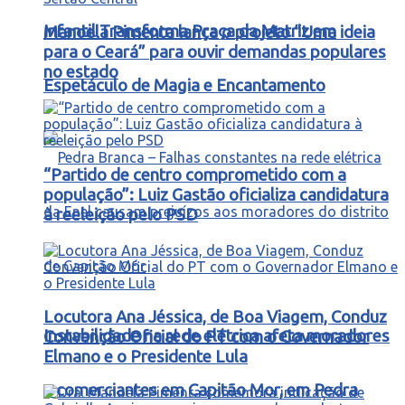
Infantil Transforma Praça da Matriz em
Manoela Pimenta lança o projeto “Uma ideia
para o Ceará” para ouvir demandas populares
no estado
Espetáculo de Magia e Encantamento
“Partido de centro comprometido com a
população”: Luiz Gastão oficializa candidatura
à reeleição pelo PSD
Locutora Ana Jéssica, de Boa Viagem, Conduz
Instabilidade na rede elétrica afeta moradores
Convenção Oficial do PT com o Governador
Elmano e o Presidente Lula
e comerciantes em Capitão Mor, em Pedra