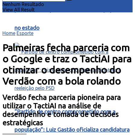
Nenhum Resultado
para o Ceará” para ouvir demandas populares
View All Result
no estado
Home
Esporte
Palmeiras fecha parceria com
o Google e traz o TactiAI para
otimizar o desempenho do
Verdão com a bola rolando
Verdão fecha parceria pioneira para
utilizar o TactiAI na análise de
“Partido de centro comprometido com a
desempenho e tomada de decisões
estratégicas
população”: Luiz Gastão oficializa candidatura