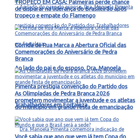
TROPEÇO EM CASA: Palmeiras perde chance
de disparar na liderança do Brasileirão após
tropeço e empate do Flamengo
Corrida de Rua Marca a Abertura Oficial das
Comemorações do Aniversário de Pedra
Branca
Ao lado do pai e do esposo, Dra. Manoela
Pimenta prestigia convenção do Partido dos
As Olimpíadas de Pedra Branca 2026
prometem movimentar a juventude e os atletas
Trabalhadores em Fortaleza
do município em grande festa de emancipação
Você sabia que ano que vem já tem Copa do