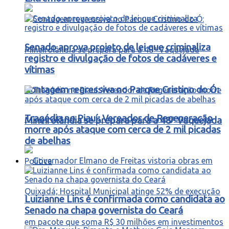
Senado aprova projeto de lei que criminaliza
registro e divulgação de fotos de cadáveres e
vítimas
Contagem regressiva no Parque Cristino do Ó:
Tragédia no Piauí: Vereador de Regeneração
Mineirolândia se prepara para a 48ª Vaquejada
morre após ataque com cerca de 2 mil picadas
de abelhas
Política
Luizianne Lins é confirmada como candidata ao
Senado na chapa governista do Ceará