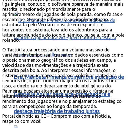
liga inglesa, contudo, o software operava de maneira mais
restrita, direcionado primordialmente para o
aprimoramento de jogadas de bola parada, como faltas e
escanteios. O grande diferencial na implementação
estruturada pelo Verdão consiste em expandir os
horizontes do sistema, levando os algoritmos para a
leitura aprofundada do jogo dinâmico, ou seja, com a bola
rolando.
O TactiAI atua processando um volume massivo de
variáveis em tempo real, cruzando dados essenciais como
o posicionamento geográfico dos atletas em campo, a
velocidade das movimentações e a trajetória exata
descrita pela bola. Ao interpretar essas informações, o
sistema consegue mapear padrões coletivos, antecipar
Dra. Manoela Pimenta comemora indicação de
cenários de jogo e fornecer diagnósticos rápidos. Com
isso, a diretoria e o departamento de inteligência do
Palmeiras buscam alcançar uma precisão cirúrgica na
Gabriella Aguiar para vice-governadora e
leitura tática dos adversários, no ajuste fino do
rendimento dos jogadores e no planejamento estratégico
para as competições ao longo da temporada.
destaca trajetória de trabalho juntas
Portal de Notícias CE – Compromisso com a Notícia,
respeito com você!