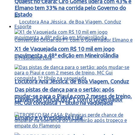
Quaest no Ceará: Ciro Gomes lidera com 43% e
Elmano tem 33% na corrida pelo Governo do
Estado
Esporte
X1 de Vaquejada com R$ 10 mil em jogo
movimenta a 48ª edição em Mineirolândia
Locutora Ana Jéssica, de Boa Viagem, Conduz
Das pistas de dança para o sertão: após
mudar-se para o Piauí e com 2 meses de treino,
Convenção Oficial do PT com o Governador
MC Gui conquista 1º título na vaquejada
Elmano e o Presidente Lula