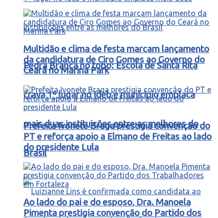
Multidão e clima de festa marcam lançamento
da candidatura de Ciro Gomes ao Governo do
Pedra Branca no topo: Escola de Santa Rita
Ceará no Marina Park
crava 1º lugar no Ideb e município emplaca
mais duas instituições entre as melhores do
Prefeita Ivonete Braga prestigia convenção do
PT e reforça apoio a Elmano de Freitas ao lado
do presidente Lula
Brasil
Ao lado do pai e do esposo, Dra. Manoela
Pimenta prestigia convenção do Partido dos