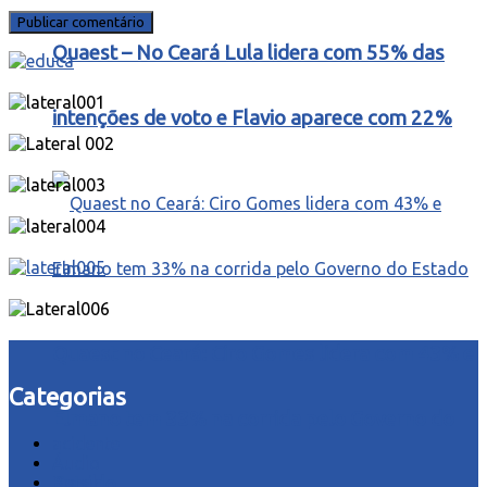
Quaest – No Ceará Lula lidera com 55% das
intenções de voto e Flavio aparece com 22%
Quaest no Ceará: Ciro Gomes lidera com 43% e
Categorias
Elmano tem 33% na corrida pelo Governo do
acidente
Áudio
Estado
Brasil