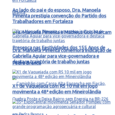
Ao lado do pai e do esposo, Dra. Manoela
Pimenta prestigia convenção do Partido dos
Trabalhadores em Fortaleza
Dra. Manuela Pimenta e Matheus Gois Marcam
Presença nas Festividades dos 155 Anos de
Dra. Manoela Pimenta comemora indicação de
Gabriella Aguiar para vice-governadora e
destaca trajetória de trabalho juntas
Pedra Branca
X1 de Vaquejada com R$ 10 mil em jogo
movimenta a 48ª edição em Mineirolândia