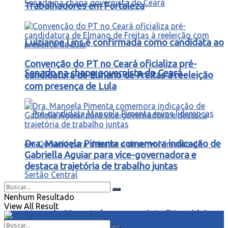
Trabalhadores em Fortaleza
Luizianne Lins é confirmada como candidata ao
Convenção do PT no Ceará oficializa pré-
Senado na chapa governista do Ceará
candidatura de Elmano de Freitas à reeleição
com presença de Lula
Dra. Manoela Pimenta comemora indicação de
Gabriella Aguiar para vice-governadora e
destaca trajetória de trabalho juntas
Nenhum Resultado
View All Result
Manoela Pimenta lança o projeto “Uma ideia