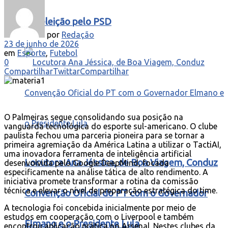
à reeleição pelo PSD
por
Redação
23 de junho de 2026
em
Esporte
,
Futebol
0
Compartilhar
Twittar
Compartilhar
O Palmeiras segue consolidando sua posição na
vanguarda tecnológica do esporte sul-americano. O clube
paulista fechou uma parceria pioneira para se tornar a
primeira agremiação da América Latina a utilizar o TactiAI,
uma inovadora ferramenta de inteligência artificial
Locutora Ana Jéssica, de Boa Viagem, Conduz
desenvolvida pelo Google DeepMind, focada
especificamente na análise tática de alto rendimento. A
iniciativa promete transformar a rotina da comissão
técnica e elevar o nível de preparação estratégica do time.
Convenção Oficial do PT com o Governador
A tecnologia foi concebida inicialmente por meio de
estudos em cooperação com o Liverpool e também
Elmano e o Presidente Lula
encontrou aplicação prática no Arsenal. Nestes clubes da