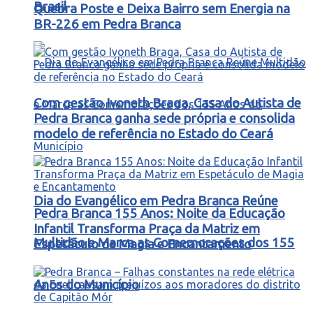
Brasil
Quebra Poste e Deixa Bairro sem Energia na
BR-226 em Pedra Branca
Com gestão Ivoneth Braga, Casa do Autista de
Pedra Branca ganha sede própria e consolida
modelo de referência no Estado do Ceará
Dia do Evangélico em Pedra Branca Reúne
Pedra Branca 155 Anos: Noite da Educação
Infantil Transforma Praça da Matriz em
Multidão e Marca as Comemorações dos 155
Espetáculo de Magia e Encantamento
Anos do Município