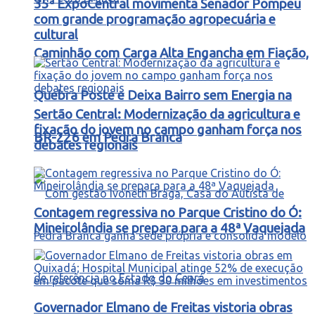
35ª ExpoCentral movimenta Senador Pompeu
com grande programação agropecuária e
cultural
Caminhão com Carga Alta Engancha em Fiação,
Quebra Poste e Deixa Bairro sem Energia na
Sertão Central: Modernização da agricultura e
fixação do jovem no campo ganham força nos
BR-226 em Pedra Branca
debates regionais
Contagem regressiva no Parque Cristino do Ó:
Mineirolândia se prepara para a 48ª Vaquejada
Governador Elmano de Freitas vistoria obras