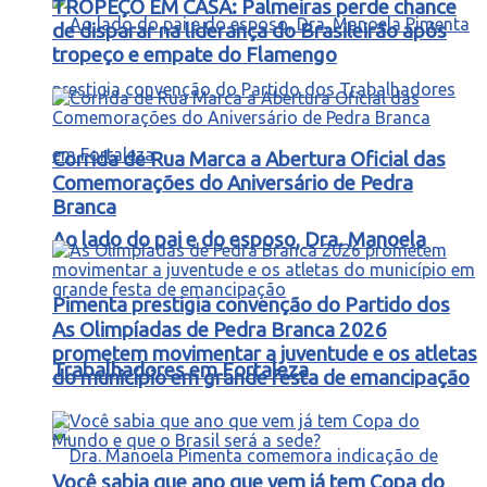
TROPEÇO EM CASA: Palmeiras perde chance
de disparar na liderança do Brasileirão após
tropeço e empate do Flamengo
Corrida de Rua Marca a Abertura Oficial das
Comemorações do Aniversário de Pedra
Branca
Ao lado do pai e do esposo, Dra. Manoela
Pimenta prestigia convenção do Partido dos
As Olimpíadas de Pedra Branca 2026
prometem movimentar a juventude e os atletas
Trabalhadores em Fortaleza
do município em grande festa de emancipação
Você sabia que ano que vem já tem Copa do