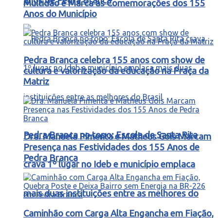
anos de Pedra Branca
Multidão e Marca as Comemorações dos 155
Anos do Município
Pedra Branca celebra 155 anos com show de
cultura e valorização da educação na Praça da
Matriz
Pedra Branca no topo: Escola de Santa Rita
Dra. Manuela Pimenta e Matheus Gois Marcam
Presença nas Festividades dos 155 Anos de
Pedra Branca
crava 1º lugar no Ideb e município emplaca
mais duas instituições entre as melhores do
Caminhão com Carga Alta Engancha em Fiação,