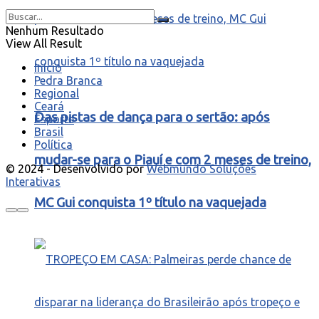
Nenhum Resultado
View All Result
Início
Pedra Branca
Regional
Ceará
Das pistas de dança para o sertão: após
Esporte
Brasil
Política
mudar-se para o Piauí e com 2 meses de treino,
© 2024 - Desenvolvido por
Webmundo Soluções
Interativas
MC Gui conquista 1º título na vaquejada