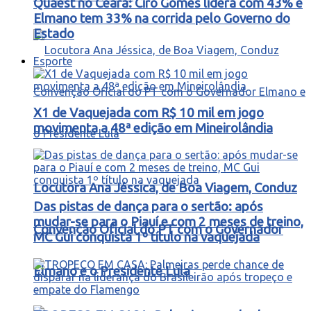
Quaest no Ceará: Ciro Gomes lidera com 43% e
Elmano tem 33% na corrida pelo Governo do
Estado
Esporte
X1 de Vaquejada com R$ 10 mil em jogo
movimenta a 48ª edição em Mineirolândia
Locutora Ana Jéssica, de Boa Viagem, Conduz
Das pistas de dança para o sertão: após
mudar-se para o Piauí e com 2 meses de treino,
Convenção Oficial do PT com o Governador
MC Gui conquista 1º título na vaquejada
Elmano e o Presidente Lula