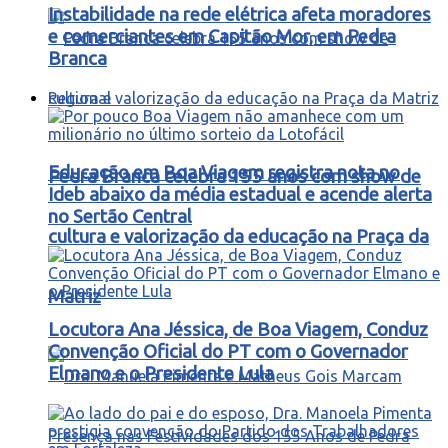
Instabilidade na rede elétrica afeta moradores
e comerciantes em Capitão Mor, em Pedra
Branca
Regional
Educação em Boa Viagem registra nota no
Pedra Branca celebra 155 anos com show de
Ideb abaixo da média estadual e acende alerta
no Sertão Central
cultura e valorização da educação na Praça da
Matriz
Locutora Ana Jéssica, de Boa Viagem, Conduz
Convenção Oficial do PT com o Governador
Elmano e o Presidente Lula