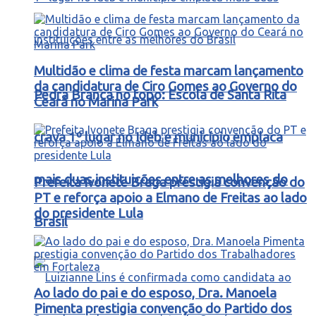
Multidão e clima de festa marcam lançamento
da candidatura de Ciro Gomes ao Governo do
Pedra Branca no topo: Escola de Santa Rita
Ceará no Marina Park
crava 1º lugar no Ideb e município emplaca
mais duas instituições entre as melhores do
Prefeita Ivonete Braga prestigia convenção do
PT e reforça apoio a Elmano de Freitas ao lado
do presidente Lula
Brasil
Ao lado do pai e do esposo, Dra. Manoela
Pimenta prestigia convenção do Partido dos