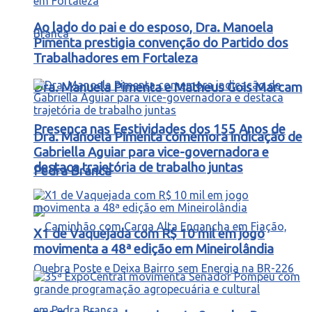
Ao lado do pai e do esposo, Dra. Manoela
Pimenta prestigia convenção do Partido dos
Trabalhadores em Fortaleza
Dra. Manuela Pimenta e Matheus Gois Marcam
Presença nas Festividades dos 155 Anos de
Dra. Manoela Pimenta comemora indicação de
Gabriella Aguiar para vice-governadora e
destaca trajetória de trabalho juntas
Pedra Branca
X1 de Vaquejada com R$ 10 mil em jogo
movimenta a 48ª edição em Mineirolândia