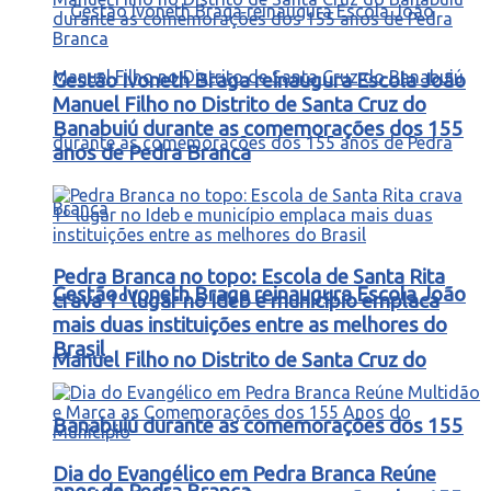
Gestão Ivoneth Braga reinaugura Escola João
Manuel Filho no Distrito de Santa Cruz do
Banabuiú durante as comemorações dos 155
anos de Pedra Branca
Pedra Branca no topo: Escola de Santa Rita
Gestão Ivoneth Braga reinaugura Escola João
crava 1º lugar no Ideb e município emplaca
mais duas instituições entre as melhores do
Brasil
Manuel Filho no Distrito de Santa Cruz do
Banabuiú durante as comemorações dos 155
Dia do Evangélico em Pedra Branca Reúne