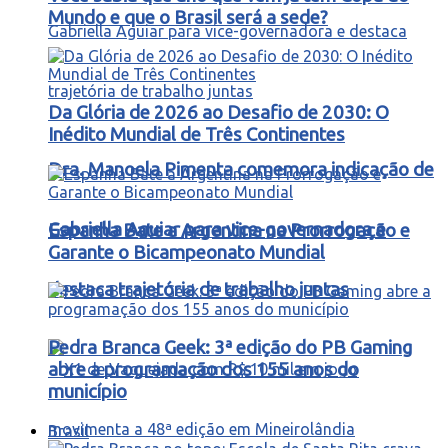
Mundo e que o Brasil será a sede?
Da Glória de 2026 ao Desafio de 2030: O
Inédito Mundial de Três Continentes
Dra. Manoela Pimenta comemora indicação de
Gabriella Aguiar para vice-governadora e
Espanha Bate a Argentina na Prorrogação e
Garante o Bicampeonato Mundial
destaca trajetória de trabalho juntas
Pedra Branca Geek: 3ª edição do PB Gaming
abre a programação dos 155 anos do
município
Brasil