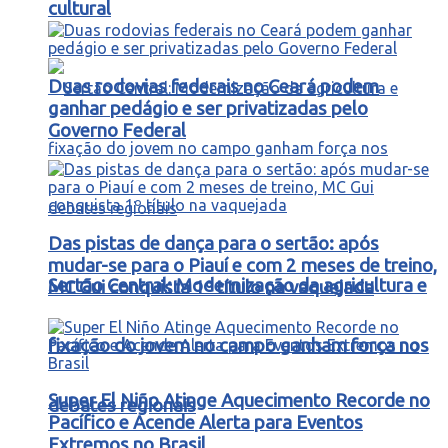
cultural
Duas rodovias federais no Ceará podem
ganhar pedágio e ser privatizadas pelo
Governo Federal
Das pistas de dança para o sertão: após
mudar-se para o Piauí e com 2 meses de treino,
Sertão Central: Modernização da agricultura e
MC Gui conquista 1º título na vaquejada
fixação do jovem no campo ganham força nos
Super El Niño Atinge Aquecimento Recorde no
debates regionais
Pacífico e Acende Alerta para Eventos
Extremos no Brasil