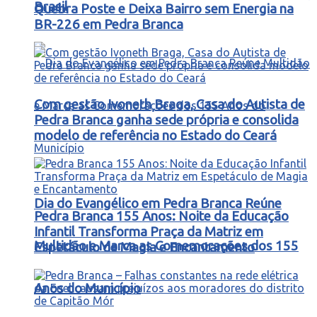
Brasil
Quebra Poste e Deixa Bairro sem Energia na
BR-226 em Pedra Branca
Com gestão Ivoneth Braga, Casa do Autista de
Pedra Branca ganha sede própria e consolida
modelo de referência no Estado do Ceará
Dia do Evangélico em Pedra Branca Reúne
Pedra Branca 155 Anos: Noite da Educação
Infantil Transforma Praça da Matriz em
Multidão e Marca as Comemorações dos 155
Espetáculo de Magia e Encantamento
Anos do Município