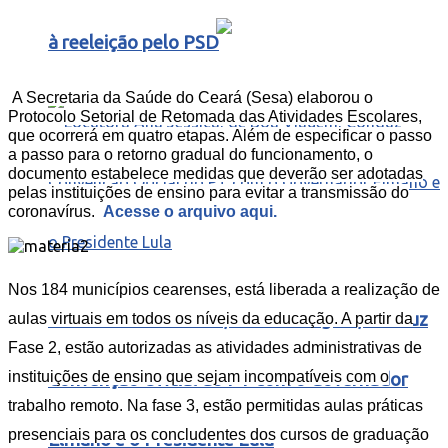
à reeleição pelo PSD
A Secretaria da Saúde do Ceará (Sesa) elaborou o
Protocolo Setorial de Retomada das Atividades Escolares,
que ocorrerá em quatro etapas. Além de especificar o passo
a passo para o retorno gradual do funcionamento, o
documento estabelece medidas que deverão ser adotadas
pelas instituições de ensino para evitar a transmissão do
coronavírus.
Acesse o arquivo aqui.
Nos 184 municípios cearenses, está liberada a realização de
Locutora Ana Jéssica, de Boa Viagem, Conduz
aulas virtuais em todos os níveis da educação. A partir da
Fase 2, estão autorizadas as atividades administrativas de
instituições de ensino que sejam incompatíveis com o
Convenção Oficial do PT com o Governador
trabalho remoto. Na fase 3, estão permitidas aulas práticas
presenciais para os concludentes dos cursos de graduação
Elmano e o Presidente Lula