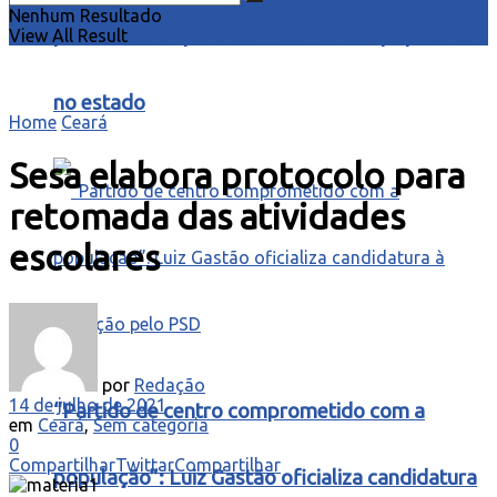
Nenhum Resultado
para o Ceará” para ouvir demandas populares
View All Result
no estado
Home
Ceará
Sesa elabora protocolo para
retomada das atividades
escolares
por
Redação
14 de julho de 2021
“Partido de centro comprometido com a
em
Ceará
,
Sem categoria
0
Compartilhar
Twittar
Compartilhar
população”: Luiz Gastão oficializa candidatura