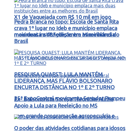
X1 de Vaquejada com R$ 10 mil em jogo
Pedra Branca no topo: Escola de Santa Rita
crava 1º lugar no Ideb e município emplaca
movimenta a 48ª edição em Mineirolândia
mais duas instituições entre as melhores do
Brasil
PESQUISA QUAEST: LULA MANTÉM
LIDERANÇA, MAS FLÁVIO BOLSONARO
ENCURTA DISTÂNCIA NO 1º E 2º TURNO
35ª ExpoCentral movimenta Senador Pompeu
Ex- Bolsonarista Soraya Thronicke Alinha
Apoio a Lula para Reeleição no MS
com grande programação agropecuária e
O poder das atividades cotidianas para idosos