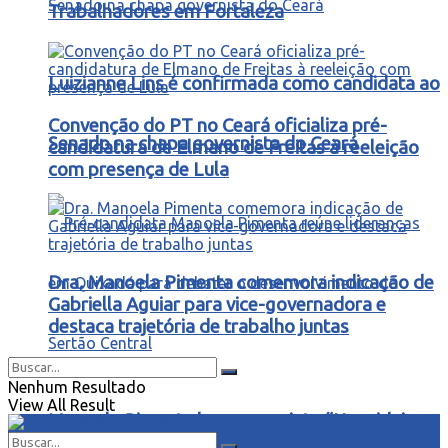
Trabalhadores em Fortaleza
Luizianne Lins é confirmada como candidata ao
Convenção do PT no Ceará oficializa pré-
Senado na chapa governista do Ceará
candidatura de Elmano de Freitas à reeleição
com presença de Lula
Dra. Manoela Pimenta comemora indicação de
Gabriella Aguiar para vice-governadora e
destaca trajetória de trabalho juntas
Nenhum Resultado
View All Result
Manoela Pimenta lança o projeto “Uma ideia