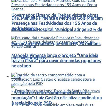
Governador Elmano de Freitas vistoria obras
Dra. Manuela Pimenta e Matheus Gois Marcam
Presença nas Festividades dos 155 Anos de
Pedra Branca
em Quixadá; Hospital Municipal atinge 52% de
execução em pacote que soma R$ 30 milhões
Manoela Pimenta lança o projeto “Uma ideia
em investimentos
para o Ceará” para ouvir demandas populares
no estado
Ceará
“Partido de centro comprometido com a
população”: Luiz Gastão oficializa candidatura
à reeleição pelo PSD