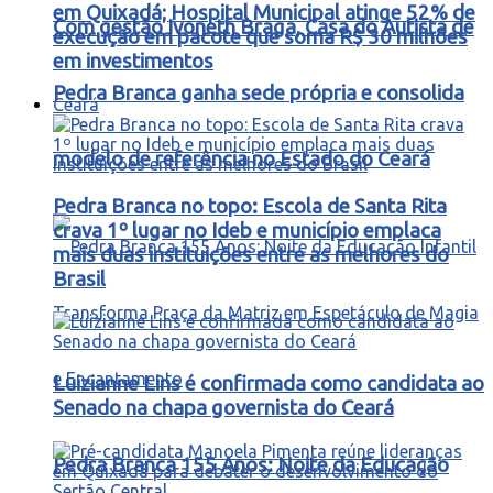
em Quixadá; Hospital Municipal atinge 52% de
Com gestão Ivoneth Braga, Casa do Autista de
execução em pacote que soma R$ 30 milhões
em investimentos
Pedra Branca ganha sede própria e consolida
Ceará
modelo de referência no Estado do Ceará
Pedra Branca no topo: Escola de Santa Rita
crava 1º lugar no Ideb e município emplaca
mais duas instituições entre as melhores do
Brasil
Luizianne Lins é confirmada como candidata ao
Senado na chapa governista do Ceará
Pedra Branca 155 Anos: Noite da Educação