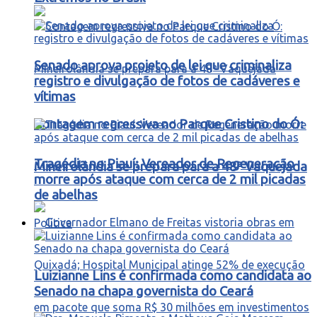
Senado aprova projeto de lei que criminaliza
registro e divulgação de fotos de cadáveres e
vítimas
Contagem regressiva no Parque Cristino do Ó:
Tragédia no Piauí: Vereador de Regeneração
Mineirolândia se prepara para a 48ª Vaquejada
morre após ataque com cerca de 2 mil picadas
de abelhas
Política
Luizianne Lins é confirmada como candidata ao
Senado na chapa governista do Ceará