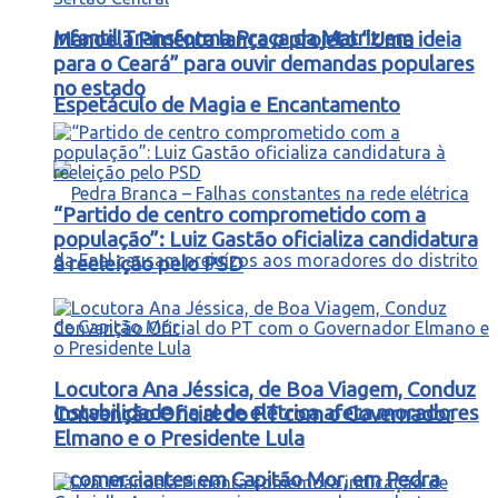
Infantil Transforma Praça da Matriz em
Manoela Pimenta lança o projeto “Uma ideia
para o Ceará” para ouvir demandas populares
no estado
Espetáculo de Magia e Encantamento
“Partido de centro comprometido com a
população”: Luiz Gastão oficializa candidatura
à reeleição pelo PSD
Locutora Ana Jéssica, de Boa Viagem, Conduz
Instabilidade na rede elétrica afeta moradores
Convenção Oficial do PT com o Governador
Elmano e o Presidente Lula
e comerciantes em Capitão Mor, em Pedra