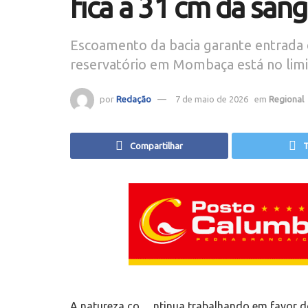
fica a 31 cm da sang
Escoamento da bacia garante entrada d
reservatório em Mombaça está no lim
por
Redação
7 de maio de 2026
em
Regional
Compartilhar
T
A natureza co
ntinua trabalhando em favor do