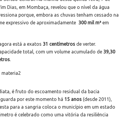
fim Dias, em Mombaça, revelou que o nível da água
ressiona porque, embora as chuvas tenham cessado na
lume expressivo de aproximadamente
300 mil
m³
em
agora está a exatos
31 centímetros
de verter.
apacidade total, com um volume acumulado de
39,30
etros
.
ata, é fruto do escoamento residual da bacia
e aguarda por este momento há
15 anos
(desde 2011),
resta para a sangria coloca o município em um estado
ímetro é celebrado como uma vitória da resiliência