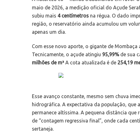
maio de 2026, a medição oficial do Açude Sera
subiu mais
4 centímetros
na régua. O dado imp
região, o reservatório ainda acumulou um vo
apenas um dia.
Com esse novo aporte, o gigante de Mombaça 
Tecnicamente, o açude atingiu
95,99%
de sua c
milhões de
m³
A cota atualizada é de
254,19 m
Esse avanço constante, mesmo sem chuva imedi
hidrográfica. A expectativa da população, qu
permanece altíssima. A pequena distância que 
de “contagem regressiva final”, onde cada cent
sertaneja.