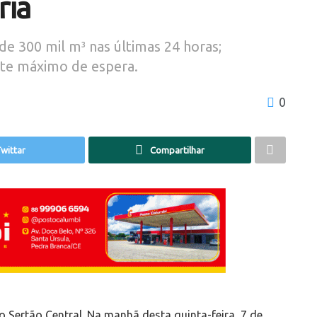
ria
e 300 mil m³ nas últimas 24 horas;
ite máximo de espera.
0
wittar
Compartilhar
 Sertão Central. Na manhã desta quinta-feira, 7 de