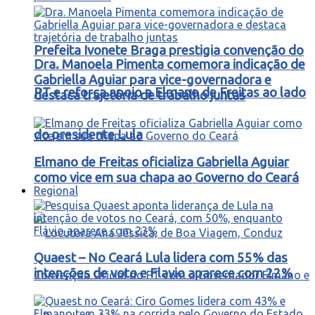
Prefeita Ivonete Braga prestigia convenção do
Dra. Manoela Pimenta comemora indicação de
Gabriella Aguiar para vice-governadora e
PT e reforça apoio a Elmano de Freitas ao lado
destaca trajetória de trabalho juntas
do presidente Lula
Elmano de Freitas oficializa Gabriella Aguiar
como vice em sua chapa ao Governo do Ceará
Regional
Quaest – No Ceará Lula lidera com 55% das
intenções de voto e Flavio aparece com 22%