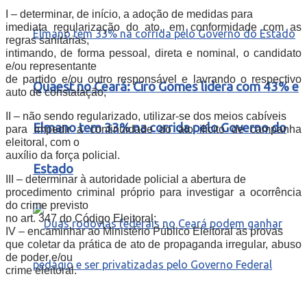
I – determinar, de início, a adoção de medidas para
imediata regularização do ato, em conformidade com as
regras sanitárias,
intimando, de forma pessoal, direta e nominal, o candidato
e/ou representante
de partido e/ou outro responsável e lavrando o respectivo
Quaest no Ceará: Ciro Gomes lidera com 43% e
auto de constatação;
II – não sendo regularizado, utilizar-se dos meios cabíveis
Elmano tem 33% na corrida pelo Governo do
para impedir a continuidade do ato ilícito de campanha
eleitoral, com o
auxílio da força policial.
Estado
III – determinar à autoridade policial a abertura de
procedimento criminal próprio para investigar a ocorrência
do crime previsto
no art. 347 do Código Eleitoral;
IV – encaminhar ao Ministério Público Eleitoral as provas
que coletar da prática de ato de propaganda irregular, abuso
de poder e/ou
crime eleitoral.