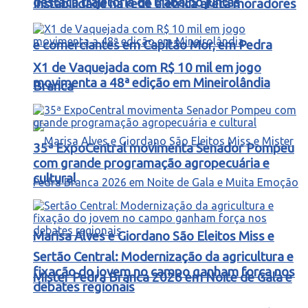
destaca trajetória de trabalho juntas
Instabilidade na rede elétrica afeta moradores
e comerciantes em Capitão Mor, em Pedra
X1 de Vaquejada com R$ 10 mil em jogo
movimenta a 48ª edição em Mineirolândia
Branca
35ª ExpoCentral movimenta Senador Pompeu
com grande programação agropecuária e
cultural
Marisa Alves e Giordano São Eleitos Miss e
Sertão Central: Modernização da agricultura e
fixação do jovem no campo ganham força nos
Mister Pedra Branca 2026 em Noite de Gala e
debates regionais