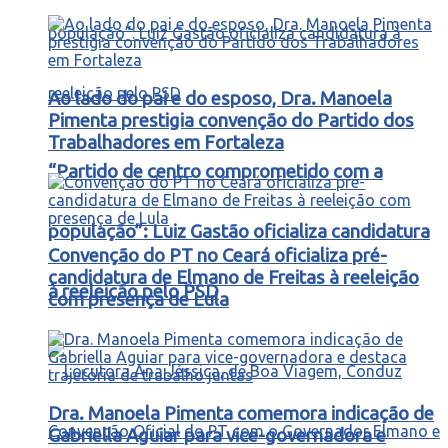
Ao lado do pai e do esposo, Dra. Manoela
Pimenta prestigia convenção do Partido dos
Trabalhadores em Fortaleza
“Partido de centro comprometido com a
população”: Luiz Gastão oficializa candidatura
Convenção do PT no Ceará oficializa pré-
candidatura de Elmano de Freitas à reeleição
à reeleição pelo PSD
com presença de Lula
Dra. Manoela Pimenta comemora indicação de
Gabriella Aguiar para vice-governadora e