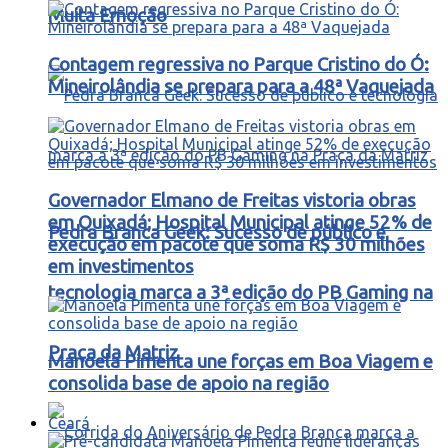
Muita Emoção
Contagem regressiva no Parque Cristino do Ó:
Mineirolândia se prepara para a 48ª Vaquejada
Governador Elmano de Freitas vistoria obras
em Quixadá; Hospital Municipal atinge 52% de
Pedra Branca Geek: Sucesso de público e
execução em pacote que soma R$ 30 milhões
em investimentos
tecnologia marca a 3ª edição do PB Gaming na
Praça da Matriz
Manoela Pimenta une forças em Boa Viagem e
consolida base de apoio na região
Ceará