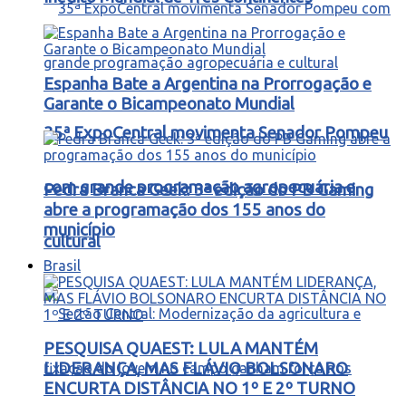
Espanha Bate a Argentina na Prorrogação e
Garante o Bicampeonato Mundial
35ª ExpoCentral movimenta Senador Pompeu
com grande programação agropecuária e
Pedra Branca Geek: 3ª edição do PB Gaming
abre a programação dos 155 anos do
município
cultural
Brasil
PESQUISA QUAEST: LULA MANTÉM
LIDERANÇA, MAS FLÁVIO BOLSONARO
ENCURTA DISTÂNCIA NO 1º E 2º TURNO