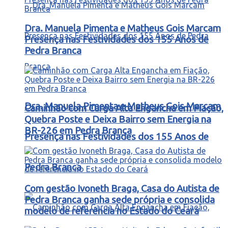
Dra. Manuela Pimenta e Matheus Gois Marcam
Presença nas Festividades dos 155 Anos de
Pedra Branca
Dra. Manuela Pimenta e Matheus Gois Marcam
Caminhão com Carga Alta Engancha em Fiação,
Quebra Poste e Deixa Bairro sem Energia na
BR-226 em Pedra Branca
Presença nas Festividades dos 155 Anos de
Pedra Branca
Com gestão Ivoneth Braga, Casa do Autista de
Pedra Branca ganha sede própria e consolida
modelo de referência no Estado do Ceará