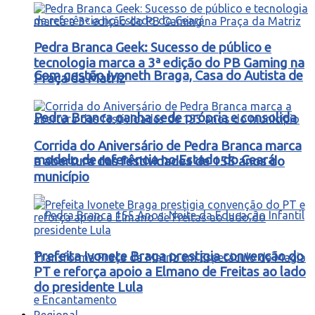
Pedra Branca Geek: Sucesso de público e
tecnologia marca a 3ª edição do PB Gaming na
Com gestão Ivoneth Braga, Casa do Autista de
Praça da Matriz
Pedra Branca ganha sede própria e consolida
Corrida do Aniversário de Pedra Branca marca
modelo de referência no Estado do Ceará
a abertura das festividades de 155 anos do
município
Prefeita Ivonete Braga prestigia convenção do
PT e reforça apoio a Elmano de Freitas ao lado
do presidente Lula
Regional