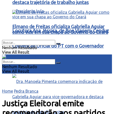
destaca trajetória de trabalho juntas
Elmano de Freitas oficializa Gabriella Aguiar
Locutora Ana Jéssica, de Boa Viagem, Conduz
como vice em sua chapa ao Governo do Ceará
Convenção Oficial do PT com o Governador
Nenhum Resultado
View All Result
Elmano e o Presidente Lula
Nenhum Resultado
View All Result
Home
Pedra Branca
Justiça Eleitoral emite
recomendação aos partidos