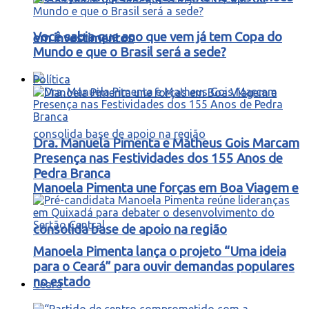
Você sabia que ano que vem já tem Copa do
em investimentos
Mundo e que o Brasil será a sede?
Política
Dra. Manuela Pimenta e Matheus Gois Marcam
Presença nas Festividades dos 155 Anos de
Pedra Branca
Manoela Pimenta une forças em Boa Viagem e
consolida base de apoio na região
Manoela Pimenta lança o projeto “Uma ideia
para o Ceará” para ouvir demandas populares
no estado
Ceará