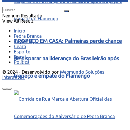
Nenhum Resultado
View All Result
Início
Pedra Branca
TROPEÇO EM CASA: Palmeiras perde chance
Regional
Ceará
Esporte
Brasil
de disparar na liderança do Brasileirão após
Política
© 2024 - Desenvolvido por
Webmundo Soluções
tropeço e empate do Flamengo
Interativas