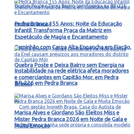
Pedra Branca 155 Anos: Noite da Educação
Infantil Transforma Praça da Matriz em
Espetáculo de Magia e Encantamento
Caminhão com Carga Alta Engancha em Fiação,
Quebra Poste e Deixa Bairro sem Energia na
Instabilidade na rede elétrica afeta moradores
e comerciantes em Capitão Mor, em Pedra
BR-226 em Pedra Branca
Branca
Marisa Alves e Giordano São Eleitos Miss e
Mister Pedra Branca 2026 em Noite de Gala e
Muita Emoção