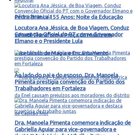
Pedra Branca 155 Anos: Noite da Educação
Locutora Ana Jéssica, de Boa Viagem, Conduz
Convenção Oficial do PT com o Governador
Infantil Transforma Praça da Matriz em
Elmano e o Presidente Lula
Espetáculo de Magia e Encantamento
Ao lado do pai e do esposo, Dra. Manoela
Pimenta prestigia convenção do Partido dos
Trabalhadores em Fortaleza
Dra. Manoela Pimenta comemora indicação de
Gabriella Aguiar para vice-governadora e