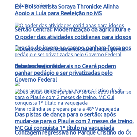
Ex- Bolsonarista Soraya Thronicke Alinha
Apoio a Lula para Reeleição no MS
Sertão Central: Modernização da agricultura e
O poder das atividades cotidianas para idosos
fixação do jovem no campo ganham força nos
debates regionais
Duas rodovias federais no Ceará podem
ganhar pedágio e ser privatizadas pelo
Governo Federal
Das pistas de dança para o sertão: após
mudar-se para o Piauí e com 2 meses de treino,
MC Gui conquista 1º título na vaquejada
Contagem regressiva no Parque Cristino do Ó: