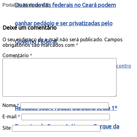
Duas rodovias federais no Ceará podem
Portal de Notícias CE
ganhar pedágio e ser privatizadas pelo
Deixe um comentário
O seu endereço de e-mail não será publicado.
Campos
Governo Federal
obrigatórios são marcados com
*
Comentário
*
Nome
*
Relíquias sobre rodas: Barbalha sedia 1º
E-mail
*
Encontro de Carros Antigos no Parque da
Site