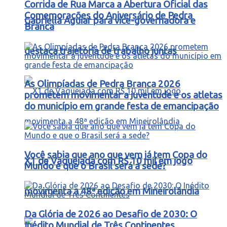
Corrida de Rua Marca a Abertura Oficial das
Comemorações do Aniversário de Pedra
Gabriella Aguiar para vice-governadora e
Branca
destaca trajetória de trabalho juntas
As Olimpíadas de Pedra Branca 2026
prometem movimentar a juventude e os atletas
do município em grande festa de emancipação
Você sabia que ano que vem já tem Copa do
X1 de Vaquejada com R$ 10 mil em jogo
Mundo e que o Brasil será a sede?
movimenta a 48ª edição em Mineirolândia
Da Glória de 2026 ao Desafio de 2030: O
Inédito Mundial de Três Continentes