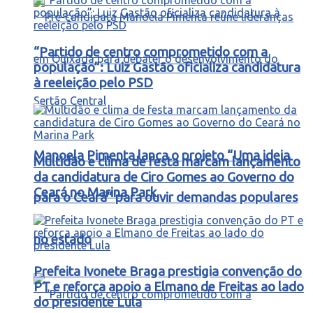
“Partido de centro comprometido com a
população”: Luiz Gastão oficializa candidatura
à reeleição pelo PSD
Manoela Pimenta lança o projeto “Uma ideia
Multidão e clima de festa marcam lançamento
da candidatura de Ciro Gomes ao Governo do
Ceará no Marina Park
para o Ceará” para ouvir demandas populares
no estado
Prefeita Ivonete Braga prestigia convenção do
PT e reforça apoio a Elmano de Freitas ao lado
do presidente Lula