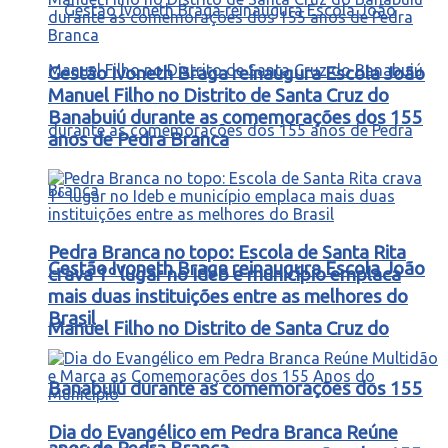
Gestão Ivoneth Braga reinaugura Escola João
Manuel Filho no Distrito de Santa Cruz do
Banabuiú durante as comemorações dos 155
anos de Pedra Branca
Pedra Branca no topo: Escola de Santa Rita
Gestão Ivoneth Braga reinaugura Escola João
crava 1º lugar no Ideb e município emplaca
mais duas instituições entre as melhores do
Brasil
Manuel Filho no Distrito de Santa Cruz do
Banabuiú durante as comemorações dos 155
Dia do Evangélico em Pedra Branca Reúne