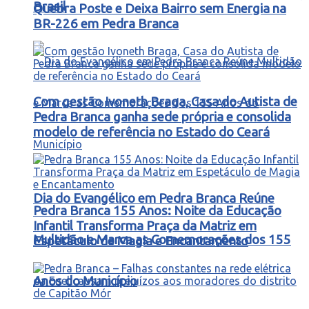
Brasil
Quebra Poste e Deixa Bairro sem Energia na
BR-226 em Pedra Branca
Com gestão Ivoneth Braga, Casa do Autista de
Pedra Branca ganha sede própria e consolida
modelo de referência no Estado do Ceará
Dia do Evangélico em Pedra Branca Reúne
Pedra Branca 155 Anos: Noite da Educação
Infantil Transforma Praça da Matriz em
Multidão e Marca as Comemorações dos 155
Espetáculo de Magia e Encantamento
Anos do Município