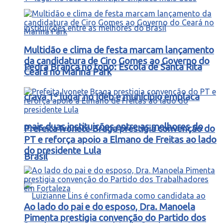
Multidão e clima de festa marcam lançamento
da candidatura de Ciro Gomes ao Governo do
Pedra Branca no topo: Escola de Santa Rita
Ceará no Marina Park
crava 1º lugar no Ideb e município emplaca
mais duas instituições entre as melhores do
Prefeita Ivonete Braga prestigia convenção do
PT e reforça apoio a Elmano de Freitas ao lado
do presidente Lula
Brasil
Ao lado do pai e do esposo, Dra. Manoela
Pimenta prestigia convenção do Partido dos