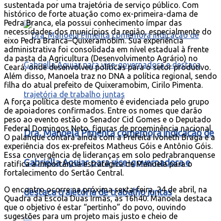
sustentada por uma trajetória de serviço público. Com
histórico de forte atuação como ex-primeira-dama de
Pedra Branca, ela possui conhecimento ímpar das
necessidades dos municípios da região, especialmente do
eixo Pedra Branca–Quixeramobim. Sua experiência
administrativa foi consolidada em nível estadual à frente
da pasta da Agricultura (Desenvolvimento Agrário) no
Ceará, onde desenvolveu políticas para o setor produtivo.
Além disso, Manoela traz no DNA a política regional, sendo
filha do atual prefeito de Quixeramobim, Cirilo Pimenta.
A força política deste momento é evidenciada pelo grupo
de apoiadores confirmados. Entre os nomes que darão
peso ao evento estão o Senador Cid Gomes e o Deputado
Federal Domingos Neto, figuras de proeminência nacional.
Dra. Manoela Pimenta comemora indicação de
O palanque contará ainda com a Prefeita Ivoneth Braga e a
experiência dos ex-prefeitos Matheus Góis e Antônio Góis.
Essa convergência de lideranças em solo pedrabranquense
Gabriella Aguiar para vice-governadora e
ratifica a importância estratégica de Manoela para o
fortalecimento do Sertão Central.
O encontro ocorre na próxima sexta-feira, 24 de abril, na
destaca trajetória de trabalho juntas
Quadra da Escola Duas Irmãs, às 16h40. Manoela destaca
que o objetivo é estar “pertinho” do povo, ouvindo
sugestões para um projeto mais justo e cheio de