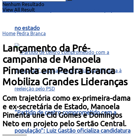
Nenhum Resultado
para o Ceará” para ouvir demandas populares
View All Result
no estado
Home
Pedra Branca
Lançamento da Pré-
campanha de Manoela
Pimenta em Pedra Branca
Mobiliza Grandes Lideranças
Com trajetória como ex-primeira-dama
e ex-secretária de Estado, Manoela
“Partido de centro comprometido com a
Pimenta une Cid Gomes e Domingos
Neto em projeto pelo Sertão Central.
população”: Luiz Gastão oficializa candidatura