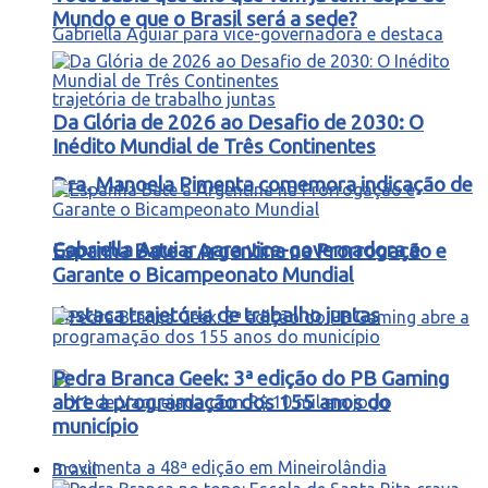
Mundo e que o Brasil será a sede?
Da Glória de 2026 ao Desafio de 2030: O
Inédito Mundial de Três Continentes
Dra. Manoela Pimenta comemora indicação de
Gabriella Aguiar para vice-governadora e
Espanha Bate a Argentina na Prorrogação e
Garante o Bicampeonato Mundial
destaca trajetória de trabalho juntas
Pedra Branca Geek: 3ª edição do PB Gaming
abre a programação dos 155 anos do
município
Brasil