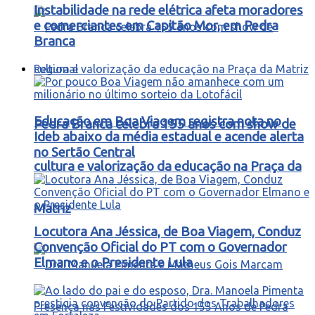
Instabilidade na rede elétrica afeta moradores
e comerciantes em Capitão Mor, em Pedra
Branca
Regional
Educação em Boa Viagem registra nota no
Pedra Branca celebra 155 anos com show de
Ideb abaixo da média estadual e acende alerta
no Sertão Central
cultura e valorização da educação na Praça da
Matriz
Locutora Ana Jéssica, de Boa Viagem, Conduz
Convenção Oficial do PT com o Governador
Elmano e o Presidente Lula