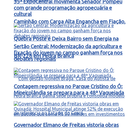
35ª ExpoCentral movimenta Senador Pompeu
com grande programação agropecuária e
cultural
Caminhão com Carga Alta Engancha em Fiação,
Quebra Poste e Deixa Bairro sem Energia na
Sertão Central: Modernização da agricultura e
fixação do jovem no campo ganham força nos
BR-226 em Pedra Branca
debates regionais
Contagem regressiva no Parque Cristino do Ó:
Mineirolândia se prepara para a 48ª Vaquejada
Governador Elmano de Freitas vistoria obras