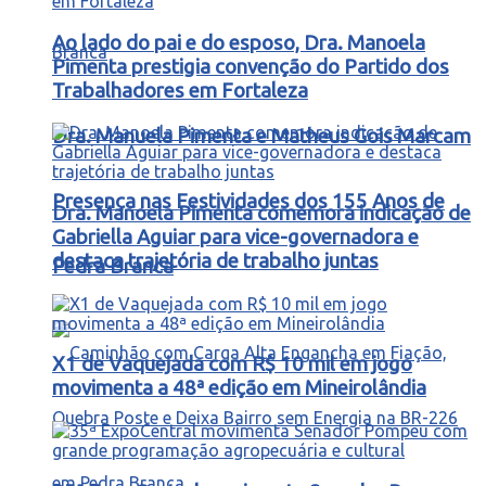
Ao lado do pai e do esposo, Dra. Manoela
Pimenta prestigia convenção do Partido dos
Trabalhadores em Fortaleza
Dra. Manuela Pimenta e Matheus Gois Marcam
Presença nas Festividades dos 155 Anos de
Dra. Manoela Pimenta comemora indicação de
Gabriella Aguiar para vice-governadora e
destaca trajetória de trabalho juntas
Pedra Branca
X1 de Vaquejada com R$ 10 mil em jogo
movimenta a 48ª edição em Mineirolândia