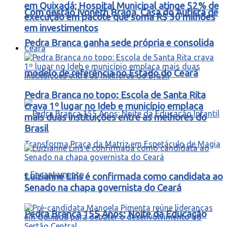
em Quixadá; Hospital Municipal atinge 52% de
Com gestão Ivoneth Braga, Casa do Autista de
execução em pacote que soma R$ 30 milhões
em investimentos
Pedra Branca ganha sede própria e consolida
Ceará
modelo de referência no Estado do Ceará
Pedra Branca no topo: Escola de Santa Rita
crava 1º lugar no Ideb e município emplaca
mais duas instituições entre as melhores do
Brasil
Luizianne Lins é confirmada como candidata ao
Senado na chapa governista do Ceará
Pedra Branca 155 Anos: Noite da Educação