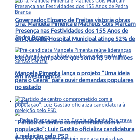
Governador Elmano de Freitas vistoria obras
Dra. Manuela Pimenta e Matheus Gois Marcam
Presença nas Festividades dos 155 Anos de
Pedra Branca
em Quixadá; Hospital Municipal atinge 52% de
execução em pacote que soma R$ 30 milhões
Manoela Pimenta lança o projeto “Uma ideia
em investimentos
para o Ceará” para ouvir demandas populares
no estado
Ceará
“Partido de centro comprometido com a
população”: Luiz Gastão oficializa candidatura
à reeleição pelo PSD