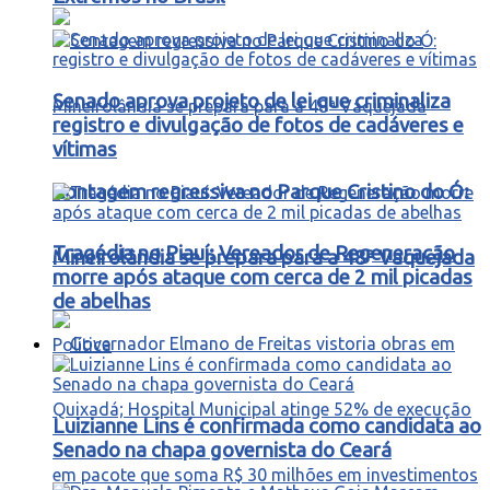
Senado aprova projeto de lei que criminaliza
registro e divulgação de fotos de cadáveres e
vítimas
Contagem regressiva no Parque Cristino do Ó:
Tragédia no Piauí: Vereador de Regeneração
Mineirolândia se prepara para a 48ª Vaquejada
morre após ataque com cerca de 2 mil picadas
de abelhas
Política
Luizianne Lins é confirmada como candidata ao
Senado na chapa governista do Ceará