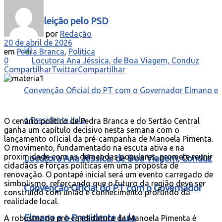
à reeleição pelo PSD
por
Redação
20 de abril de 2026
em
Pedra Branca
,
Política
0
Compartilhar
Twittar
Compartilhar
O cenário político de Pedra Branca e do Sertão Central
ganha um capítulo decisivo nesta semana com o
lançamento oficial da pré-campanha de Manoela Pimenta.
O movimento, fundamentado na escuta ativa e na
proximidade com as demandas populares, promete reunir
Locutora Ana Jéssica, de Boa Viagem, Conduz
cidadãos e forças políticas em uma proposta de
renovação. O pontapé inicial será um evento carregado de
simbolismo, reforçando que o futuro da região deve ser
Convenção Oficial do PT com o Governador
construído com união e conhecimento profundo da
realidade local.
Elmano e o Presidente Lula
A robustez da pré-candidatura de Manoela Pimenta é