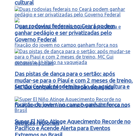
cultural
Duas rodovias federais no Ceará podem
ganhar pedágio e ser privatizadas pelo
Governo Federal
Das pistas de dança para o sertão: após
mudar-se para o Piauí e com 2 meses de treino,
Sertão Central: Modernização da agricultura e
MC Gui conquista 1º título na vaquejada
fixação do jovem no campo ganham força nos
Super El Niño Atinge Aquecimento Recorde no
debates regionais
Pacífico e Acende Alerta para Eventos
Extremos no Brasil