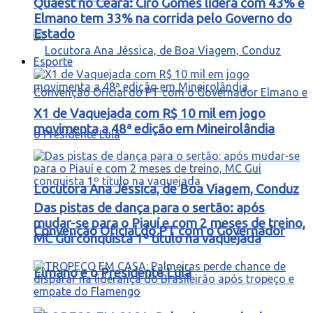
Quaest no Ceará: Ciro Gomes lidera com 43% e
Elmano tem 33% na corrida pelo Governo do
Estado
Esporte
X1 de Vaquejada com R$ 10 mil em jogo
movimenta a 48ª edição em Mineirolândia
Locutora Ana Jéssica, de Boa Viagem, Conduz
Das pistas de dança para o sertão: após
mudar-se para o Piauí e com 2 meses de treino,
Convenção Oficial do PT com o Governador
MC Gui conquista 1º título na vaquejada
Elmano e o Presidente Lula