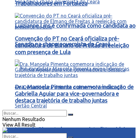
Trabalhadores em Fortaleza
Luizianne Lins é confirmada como candidata ao
Convenção do PT no Ceará oficializa pré-
Senado na chapa governista do Ceará
candidatura de Elmano de Freitas à reeleição
com presença de Lula
Dra. Manoela Pimenta comemora indicação de
Gabriella Aguiar para vice-governadora e
destaca trajetória de trabalho juntas
Nenhum Resultado
View All Result
Manoela Pimenta lança o projeto “Uma ideia