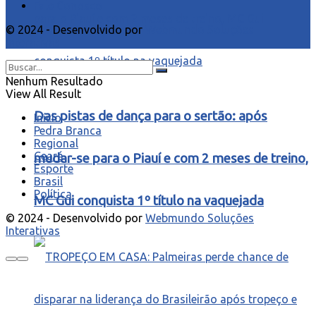
Fale Conosco
© 2024 - Desenvolvido por
Webmundo Soluções
Interativas
Nenhum Resultado
View All Result
Das pistas de dança para o sertão: após
Início
Pedra Branca
Regional
Ceará
mudar-se para o Piauí e com 2 meses de treino,
Esporte
Brasil
Política
MC Gui conquista 1º título na vaquejada
© 2024 - Desenvolvido por
Webmundo Soluções
Interativas