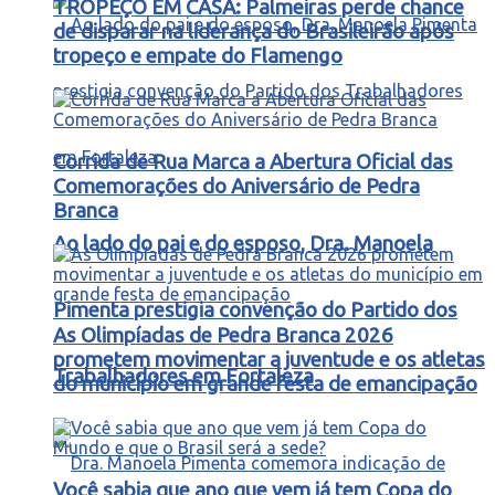
TROPEÇO EM CASA: Palmeiras perde chance
de disparar na liderança do Brasileirão após
tropeço e empate do Flamengo
Corrida de Rua Marca a Abertura Oficial das
Comemorações do Aniversário de Pedra
Branca
Ao lado do pai e do esposo, Dra. Manoela
Pimenta prestigia convenção do Partido dos
As Olimpíadas de Pedra Branca 2026
prometem movimentar a juventude e os atletas
Trabalhadores em Fortaleza
do município em grande festa de emancipação
Você sabia que ano que vem já tem Copa do