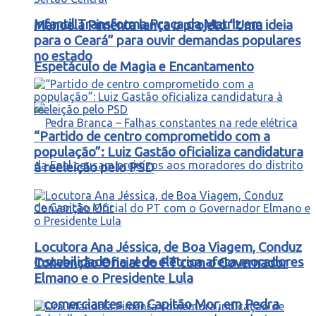
Infantil Transforma Praça da Matriz em
Manoela Pimenta lança o projeto “Uma ideia
para o Ceará” para ouvir demandas populares
no estado
Espetáculo de Magia e Encantamento
“Partido de centro comprometido com a
população”: Luiz Gastão oficializa candidatura
à reeleição pelo PSD
Locutora Ana Jéssica, de Boa Viagem, Conduz
Instabilidade na rede elétrica afeta moradores
Convenção Oficial do PT com o Governador
Elmano e o Presidente Lula
e comerciantes em Capitão Mor, em Pedra