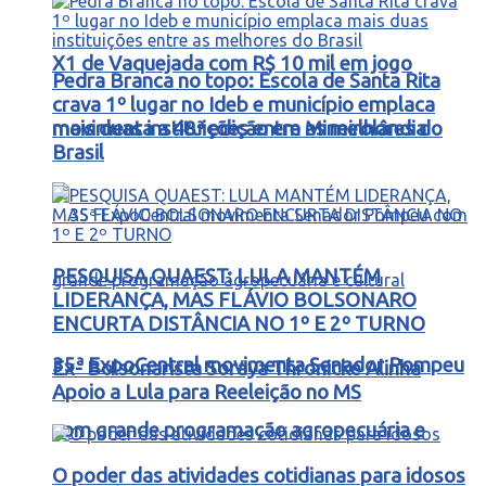
X1 de Vaquejada com R$ 10 mil em jogo
Pedra Branca no topo: Escola de Santa Rita
crava 1º lugar no Ideb e município emplaca
movimenta a 48ª edição em Mineirolândia
mais duas instituições entre as melhores do
Brasil
PESQUISA QUAEST: LULA MANTÉM
LIDERANÇA, MAS FLÁVIO BOLSONARO
ENCURTA DISTÂNCIA NO 1º E 2º TURNO
35ª ExpoCentral movimenta Senador Pompeu
Ex- Bolsonarista Soraya Thronicke Alinha
Apoio a Lula para Reeleição no MS
com grande programação agropecuária e
O poder das atividades cotidianas para idosos