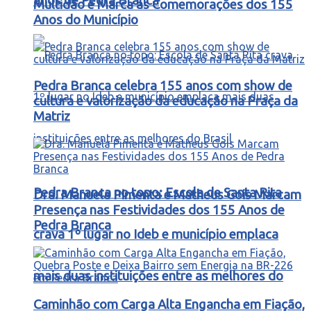
anos de Pedra Branca
Multidão e Marca as Comemorações dos 155
Anos do Município
Pedra Branca celebra 155 anos com show de
cultura e valorização da educação na Praça da
Matriz
Pedra Branca no topo: Escola de Santa Rita
Dra. Manuela Pimenta e Matheus Gois Marcam
Presença nas Festividades dos 155 Anos de
Pedra Branca
crava 1º lugar no Ideb e município emplaca
mais duas instituições entre as melhores do
Caminhão com Carga Alta Engancha em Fiação,