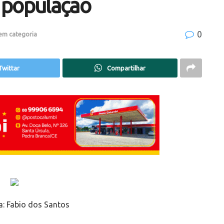
 população
0
em categoria
Twittar
Compartilhar
a:
Fabio dos Santos