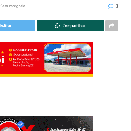
0
,
Sem categoria
Twittar
Compartilhar