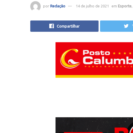
por
Redação
14 de julho de 2021
em
Esporte
Compartilhar