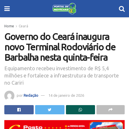
Home
Ceará
Governo do Ceará inaugura
novo Terminal Rodoviário de
Barbalha nesta quinta-feira
Equipamento recebeu investimento de R$ 5,4
milhões e fortalece a infraestrutura de transporte
no Cariri
por
Redação
14 de janeiro de 2026