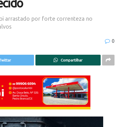
ecido
oi arrastado por forte correnteza no
alvos
0
Twittar
Compartilhar