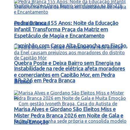
Pedra Branca 155 Anos: Noite da Educação
Infantil Transforma Praça da Matriz em
Espetáculo de Magia e Encantamento
Caminhão com Carga Alta Engancha em Fiação,
Quebra Poste e Deixa Bairro sem Energia na
Instabilidade na rede elétrica afeta moradores
e comerciantes em Capitão Mor, em Pedra
BR-226 em Pedra Branca
Branca
Marisa Alves e Giordano São Eleitos Miss e
Mister Pedra Branca 2026 em Noite de Gala e
Muita Emoção