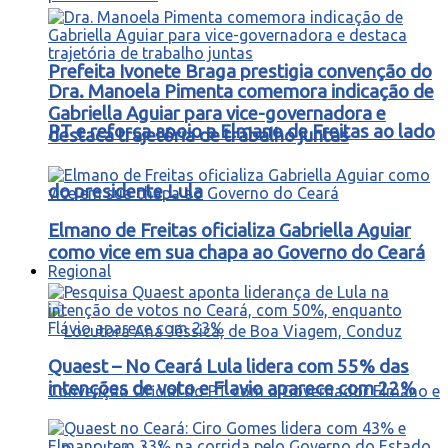
Prefeita Ivonete Braga prestigia convenção do
Dra. Manoela Pimenta comemora indicação de
Gabriella Aguiar para vice-governadora e
PT e reforça apoio a Elmano de Freitas ao lado
destaca trajetória de trabalho juntas
do presidente Lula
Elmano de Freitas oficializa Gabriella Aguiar
como vice em sua chapa ao Governo do Ceará
Regional
Quaest – No Ceará Lula lidera com 55% das
intenções de voto e Flavio aparece com 22%