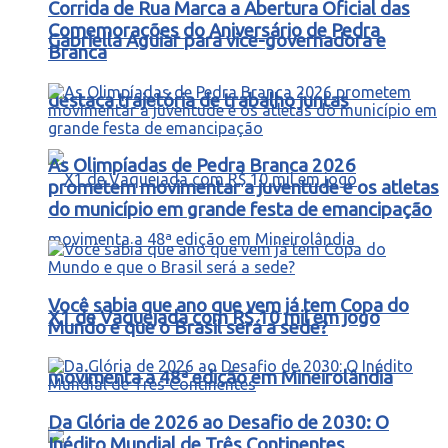
Corrida de Rua Marca a Abertura Oficial das
Comemorações do Aniversário de Pedra
Gabriella Aguiar para vice-governadora e
Branca
destaca trajetória de trabalho juntas
As Olimpíadas de Pedra Branca 2026
prometem movimentar a juventude e os atletas
do município em grande festa de emancipação
Você sabia que ano que vem já tem Copa do
X1 de Vaquejada com R$ 10 mil em jogo
Mundo e que o Brasil será a sede?
movimenta a 48ª edição em Mineirolândia
Da Glória de 2026 ao Desafio de 2030: O
Inédito Mundial de Três Continentes