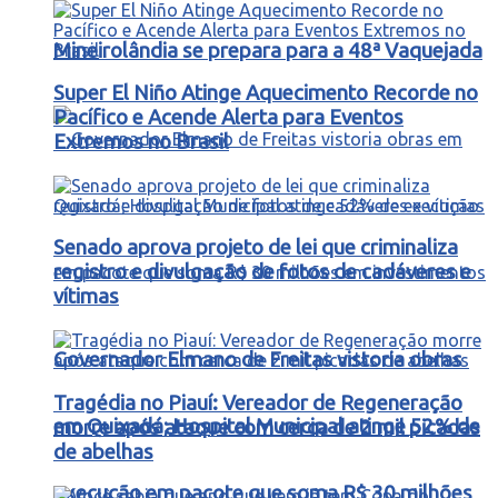
Mineirolândia se prepara para a 48ª Vaquejada
Super El Niño Atinge Aquecimento Recorde no
Pacífico e Acende Alerta para Eventos
Extremos no Brasil
Senado aprova projeto de lei que criminaliza
registro e divulgação de fotos de cadáveres e
vítimas
Governador Elmano de Freitas vistoria obras
Tragédia no Piauí: Vereador de Regeneração
em Quixadá; Hospital Municipal atinge 52% de
morre após ataque com cerca de 2 mil picadas
de abelhas
execução em pacote que soma R$ 30 milhões