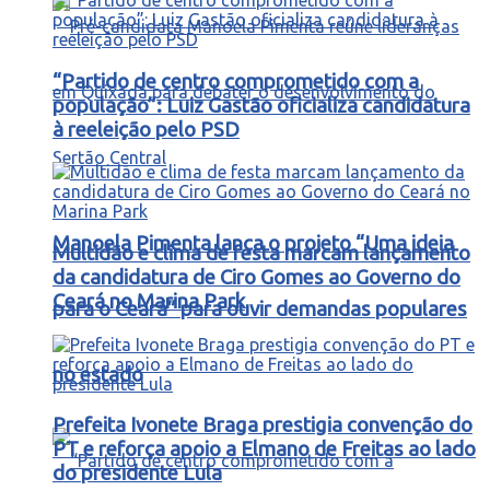
“Partido de centro comprometido com a
população”: Luiz Gastão oficializa candidatura
à reeleição pelo PSD
Manoela Pimenta lança o projeto “Uma ideia
Multidão e clima de festa marcam lançamento
da candidatura de Ciro Gomes ao Governo do
Ceará no Marina Park
para o Ceará” para ouvir demandas populares
no estado
Prefeita Ivonete Braga prestigia convenção do
PT e reforça apoio a Elmano de Freitas ao lado
do presidente Lula