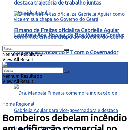
destaca trajetória de trabalho juntas
Elmano de Freitas oficializa Gabriella Aguiar
Locutora Ana Jéssica, de Boa Viagem, Conduz
como vice em sua chapa ao Governo do Ceará
Convenção Oficial do PT com o Governador
Nenhum Resultado
View All Result
Elmano e o Presidente Lula
Nenhum Resultado
View All Result
Home
Regional
Bombeiros debelam incêndio
em edificação comercial no