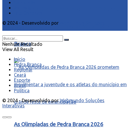
Sobre Nós
Anuncie
Corrida de Rua Marca a Abertura Oficial das
Fale Conosco
© 2024 - Desenvolvido por
Webmundo Soluções
Comemorações do Aniversário de Pedra
Interativas
Branca
Nenhum Resultado
View All Result
Início
Pedra Branca
Regional
Ceará
Esporte
Brasil
Política
© 2024 - Desenvolvido por
Webmundo Soluções
Interativas
As Olimpíadas de Pedra Branca 2026