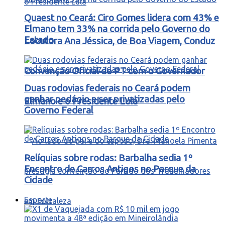
Quaest no Ceará: Ciro Gomes lidera com 43% e
Elmano tem 33% na corrida pelo Governo do
Estado
Locutora Ana Jéssica, de Boa Viagem, Conduz
Convenção Oficial do PT com o Governador
Duas rodovias federais no Ceará podem
ganhar pedágio e ser privatizadas pelo
Elmano e o Presidente Lula
Governo Federal
Relíquias sobre rodas: Barbalha sedia 1º
Encontro de Carros Antigos no Parque da
Cidade
Esporte