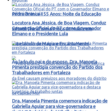
Pedra Branca 155 Anos: Noite da Educação
Locutora Ana Jéssica, de Boa Viagem, Conduz
Convenção Oficial do PT com o Governador
Infantil Transforma Praça da Matriz em
Elmano e o Presidente Lula
Espetáculo de Magia e Encantamento
Ao lado do pai e do esposo, Dra. Manoela
Pimenta prestigia convenção do Partido dos
Trabalhadores em Fortaleza
Dra. Manoela Pimenta comemora indicação de
Gabriella Aguiar para vice-governadora e