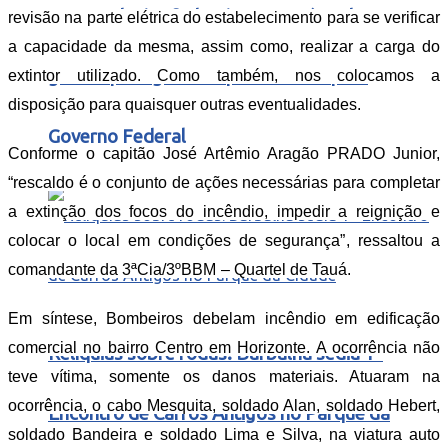
Duas rodovias federais no Ceará podem
revisão na parte elétrica do estabelecimento para se verificar
a capacidade da mesma, assim como, realizar a carga do
ganhar pedágio e ser privatizadas pelo
extintor utilizado. Como também, nos colocamos a
disposição para quaisquer outras eventualidades.
Governo Federal
Conforme o capitão José Artêmio Aragão PRADO Junior,
“rescaldo é o conjunto de ações necessárias para completar
a extinção dos focos do incêndio, impedir a reignição e
colocar o local em condições de segurança”, ressaltou a
comandante da 3ªCia/3ºBBM – Quartel de Tauá.
Em síntese, Bombeiros debelam incêndio em edificação
comercial no bairro Centro em Horizonte. A ocorrência não
Relíquias sobre rodas: Barbalha sedia 1º
teve vítima, somente os danos materiais. Atuaram na
ocorrência, o cabo Mesquita, soldado Alan, soldado Hebert,
Encontro de Carros Antigos no Parque da
soldado Bandeira e soldado Lima e Silva, na viatura auto