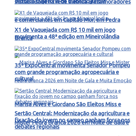
destaca trajetória de trabalho juntas
Instabilidade na rede elétrica afeta moradores
e comerciantes em Capitão Mor, em Pedra
X1 de Vaquejada com R$ 10 mil em jogo
movimenta a 48ª edição em Mineirolândia
Branca
35ª ExpoCentral movimenta Senador Pompeu
com grande programação agropecuária e
cultural
Marisa Alves e Giordano São Eleitos Miss e
Sertão Central: Modernização da agricultura e
fixação do jovem no campo ganham força nos
Mister Pedra Branca 2026 em Noite de Gala e
debates regionais