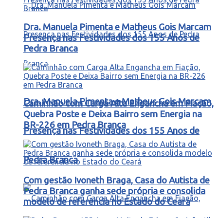
Dra. Manuela Pimenta e Matheus Gois Marcam
Presença nas Festividades dos 155 Anos de
Pedra Branca
Dra. Manuela Pimenta e Matheus Gois Marcam
Caminhão com Carga Alta Engancha em Fiação,
Quebra Poste e Deixa Bairro sem Energia na
BR-226 em Pedra Branca
Presença nas Festividades dos 155 Anos de
Pedra Branca
Com gestão Ivoneth Braga, Casa do Autista de
Pedra Branca ganha sede própria e consolida
modelo de referência no Estado do Ceará