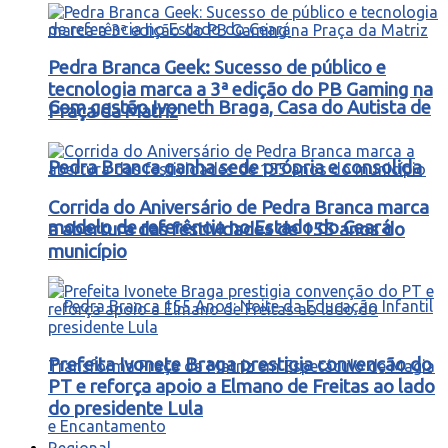
Pedra Branca Geek: Sucesso de público e
tecnologia marca a 3ª edição do PB Gaming na
Com gestão Ivoneth Braga, Casa do Autista de
Praça da Matriz
Pedra Branca ganha sede própria e consolida
Corrida do Aniversário de Pedra Branca marca
modelo de referência no Estado do Ceará
a abertura das festividades de 155 anos do
município
Prefeita Ivonete Braga prestigia convenção do
PT e reforça apoio a Elmano de Freitas ao lado
do presidente Lula
Regional