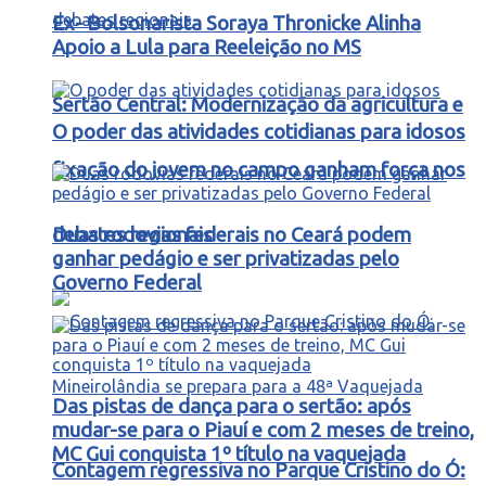
Ex- Bolsonarista Soraya Thronicke Alinha
Apoio a Lula para Reeleição no MS
Sertão Central: Modernização da agricultura e
O poder das atividades cotidianas para idosos
fixação do jovem no campo ganham força nos
debates regionais
Duas rodovias federais no Ceará podem
ganhar pedágio e ser privatizadas pelo
Governo Federal
Das pistas de dança para o sertão: após
mudar-se para o Piauí e com 2 meses de treino,
MC Gui conquista 1º título na vaquejada
Contagem regressiva no Parque Cristino do Ó: