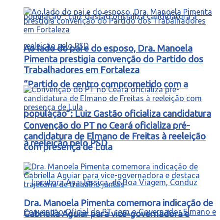
Ao lado do pai e do esposo, Dra. Manoela
Pimenta prestigia convenção do Partido dos
Trabalhadores em Fortaleza
“Partido de centro comprometido com a
população”: Luiz Gastão oficializa candidatura
Convenção do PT no Ceará oficializa pré-
candidatura de Elmano de Freitas à reeleição
à reeleição pelo PSD
com presença de Lula
Dra. Manoela Pimenta comemora indicação de
Gabriella Aguiar para vice-governadora e