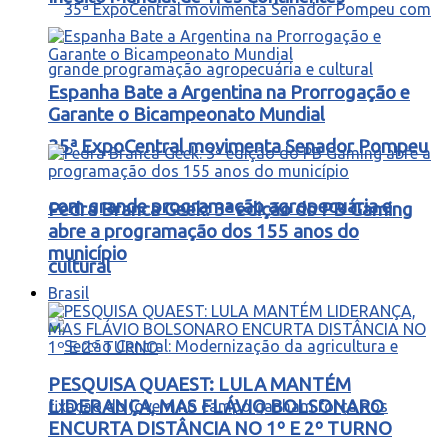
Espanha Bate a Argentina na Prorrogação e
Garante o Bicampeonato Mundial
35ª ExpoCentral movimenta Senador Pompeu
com grande programação agropecuária e
Pedra Branca Geek: 3ª edição do PB Gaming
abre a programação dos 155 anos do
município
cultural
Brasil
PESQUISA QUAEST: LULA MANTÉM
LIDERANÇA, MAS FLÁVIO BOLSONARO
ENCURTA DISTÂNCIA NO 1º E 2º TURNO