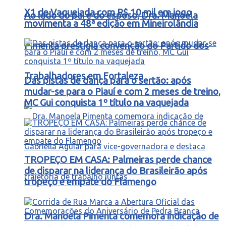
X1 de Vaquejada com R$ 10 mil em jogo
Ao lado do pai e do esposo, Dra. Manoela
movimenta a 48ª edição em Mineirolândia
Pimenta prestigia convenção do Partido dos
Trabalhadores em Fortaleza
Das pistas de dança para o sertão: após
mudar-se para o Piauí e com 2 meses de treino,
MC Gui conquista 1º título na vaquejada
TROPEÇO EM CASA: Palmeiras perde chance
de disparar na liderança do Brasileirão após
tropeço e empate do Flamengo
Dra. Manoela Pimenta comemora indicação de