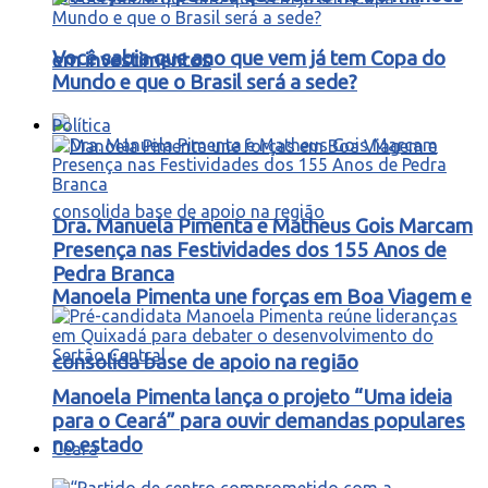
Você sabia que ano que vem já tem Copa do
em investimentos
Mundo e que o Brasil será a sede?
Política
Dra. Manuela Pimenta e Matheus Gois Marcam
Presença nas Festividades dos 155 Anos de
Pedra Branca
Manoela Pimenta une forças em Boa Viagem e
consolida base de apoio na região
Manoela Pimenta lança o projeto “Uma ideia
para o Ceará” para ouvir demandas populares
no estado
Ceará