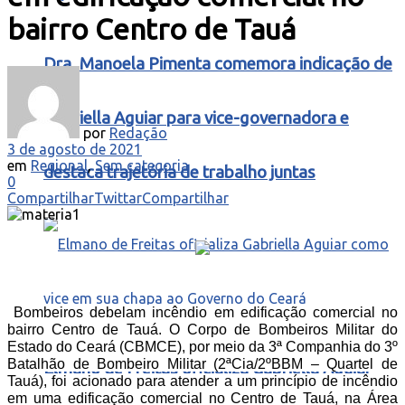
bairro Centro de Tauá
Dra. Manoela Pimenta comemora indicação de
Gabriella Aguiar para vice-governadora e
por
Redação
3 de agosto de 2021
em
Regional
,
Sem categoria
destaca trajetória de trabalho juntas
0
Compartilhar
Twittar
Compartilhar
Bombeiros debelam incêndio em edificação comercial no
bairro Centro de Tauá. O Corpo de Bombeiros Militar do
Estado do Ceará (CBMCE), por meio da 3ª Companhia do 3º
Batalhão de Bombeiro Militar (2ªCia/2ºBBM – Quartel de
Elmano de Freitas oficializa Gabriella Aguiar
Tauá), foi acionado para atender a um princípio de incêndio
em uma edificação comercial no Centro de Tauá, na Área