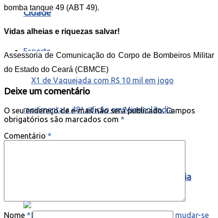
bomba tanque 49 (ABT 49).
Cidade
Vidas alheias e riquezas salvar!
Esporte
Assessoria de Comunicação do Corpo de Bombeiros Militar
do Estado do Ceará (CBMCE)
Deixe um comentário
O seu endereço de e-mail não será publicado.
Campos
obrigatórios são marcados com
*
Comentário
*
X1 de Vaquejada com R$ 10 mil em jogo
movimenta a 48ª edição em Mineirolândia
Nome
*