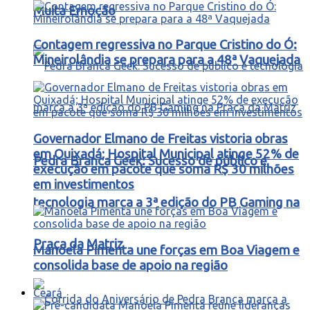
Muita Emoção
Contagem regressiva no Parque Cristino do Ó:
Mineirolândia se prepara para a 48ª Vaquejada
Governador Elmano de Freitas vistoria obras
em Quixadá; Hospital Municipal atinge 52% de
Pedra Branca Geek: Sucesso de público e
execução em pacote que soma R$ 30 milhões
em investimentos
tecnologia marca a 3ª edição do PB Gaming na
Praça da Matriz
Manoela Pimenta une forças em Boa Viagem e
consolida base de apoio na região
Ceará