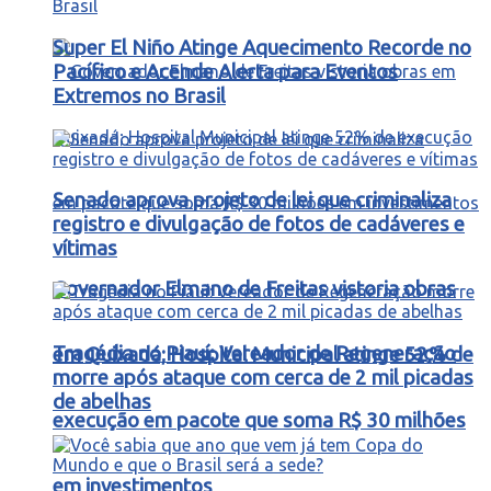
Super El Niño Atinge Aquecimento Recorde no
Pacífico e Acende Alerta para Eventos
Extremos no Brasil
Senado aprova projeto de lei que criminaliza
registro e divulgação de fotos de cadáveres e
vítimas
Governador Elmano de Freitas vistoria obras
Tragédia no Piauí: Vereador de Regeneração
em Quixadá; Hospital Municipal atinge 52% de
morre após ataque com cerca de 2 mil picadas
de abelhas
execução em pacote que soma R$ 30 milhões
em investimentos