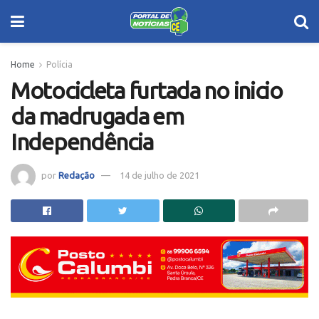
Home
Polícia
Motocicleta furtada no inicio
da madrugada em
Independência
por
Redação
14 de julho de 2021