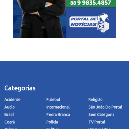
Categorias
Acidente
Futebol
Religião
Áudio
Internacional
São João Do Portal
Brasil
Pedra Branca
Sem Categoria
Ceará
Polícia
TV Portal