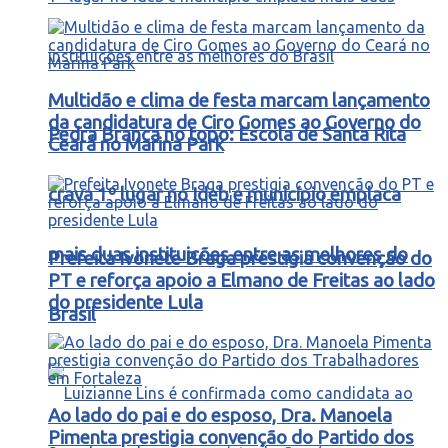
Multidão e clima de festa marcam lançamento
da candidatura de Ciro Gomes ao Governo do
Pedra Branca no topo: Escola de Santa Rita
Ceará no Marina Park
crava 1º lugar no Ideb e município emplaca
mais duas instituições entre as melhores do
Prefeita Ivonete Braga prestigia convenção do
PT e reforça apoio a Elmano de Freitas ao lado
do presidente Lula
Brasil
Ao lado do pai e do esposo, Dra. Manoela
Pimenta prestigia convenção do Partido dos