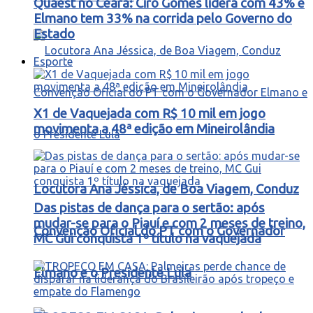
Quaest no Ceará: Ciro Gomes lidera com 43% e
Elmano tem 33% na corrida pelo Governo do
Estado
Esporte
X1 de Vaquejada com R$ 10 mil em jogo
movimenta a 48ª edição em Mineirolândia
Locutora Ana Jéssica, de Boa Viagem, Conduz
Das pistas de dança para o sertão: após
mudar-se para o Piauí e com 2 meses de treino,
Convenção Oficial do PT com o Governador
MC Gui conquista 1º título na vaquejada
Elmano e o Presidente Lula