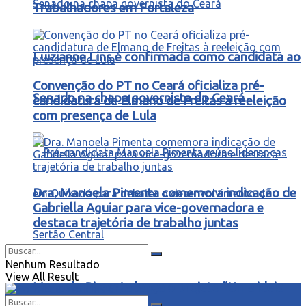
Trabalhadores em Fortaleza
Luizianne Lins é confirmada como candidata ao
Convenção do PT no Ceará oficializa pré-
Senado na chapa governista do Ceará
candidatura de Elmano de Freitas à reeleição
com presença de Lula
Dra. Manoela Pimenta comemora indicação de
Gabriella Aguiar para vice-governadora e
destaca trajetória de trabalho juntas
Nenhum Resultado
View All Result
Manoela Pimenta lança o projeto “Uma ideia