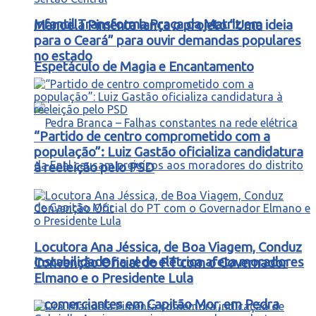
Infantil Transforma Praça da Matriz em
Manoela Pimenta lança o projeto “Uma ideia
para o Ceará” para ouvir demandas populares
no estado
Espetáculo de Magia e Encantamento
“Partido de centro comprometido com a
população”: Luiz Gastão oficializa candidatura
à reeleição pelo PSD
Locutora Ana Jéssica, de Boa Viagem, Conduz
Instabilidade na rede elétrica afeta moradores
Convenção Oficial do PT com o Governador
Elmano e o Presidente Lula
e comerciantes em Capitão Mor, em Pedra