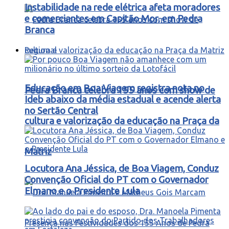
Instabilidade na rede elétrica afeta moradores
e comerciantes em Capitão Mor, em Pedra
Branca
Regional
Educação em Boa Viagem registra nota no
Pedra Branca celebra 155 anos com show de
Ideb abaixo da média estadual e acende alerta
no Sertão Central
cultura e valorização da educação na Praça da
Matriz
Locutora Ana Jéssica, de Boa Viagem, Conduz
Convenção Oficial do PT com o Governador
Elmano e o Presidente Lula