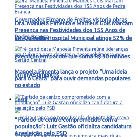
Governador Elmano de Freitas vistoria obras
Dra. Manuela Pimenta e Matheus Gois Marcam
Presença nas Festividades dos 155 Anos de
Pedra Branca
em Quixadá; Hospital Municipal atinge 52% de
execução em pacote que soma R$ 30 milhões
Manoela Pimenta lança o projeto “Uma ideia
em investimentos
para o Ceará” para ouvir demandas populares
no estado
Ceará
“Partido de centro comprometido com a
população”: Luiz Gastão oficializa candidatura
à reeleição pelo PSD