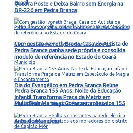
Brasil
Quebra Poste e Deixa Bairro sem Energia na
BR-226 em Pedra Branca
Com gestão Ivoneth Braga, Casa do Autista de
Pedra Branca ganha sede própria e consolida
modelo de referência no Estado do Ceará
Dia do Evangélico em Pedra Branca Reúne
Pedra Branca 155 Anos: Noite da Educação
Infantil Transforma Praça da Matriz em
Multidão e Marca as Comemorações dos 155
Espetáculo de Magia e Encantamento
Anos do Município