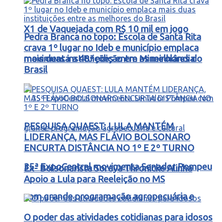
X1 de Vaquejada com R$ 10 mil em jogo
Pedra Branca no topo: Escola de Santa Rita
crava 1º lugar no Ideb e município emplaca
movimenta a 48ª edição em Mineirolândia
mais duas instituições entre as melhores do
Brasil
PESQUISA QUAEST: LULA MANTÉM
LIDERANÇA, MAS FLÁVIO BOLSONARO
ENCURTA DISTÂNCIA NO 1º E 2º TURNO
35ª ExpoCentral movimenta Senador Pompeu
Ex- Bolsonarista Soraya Thronicke Alinha
Apoio a Lula para Reeleição no MS
com grande programação agropecuária e
O poder das atividades cotidianas para idosos