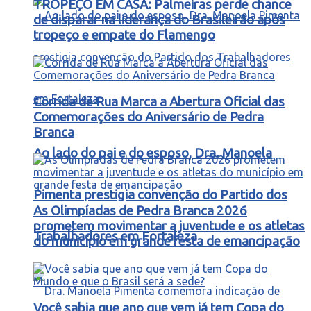
TROPEÇO EM CASA: Palmeiras perde chance
de disparar na liderança do Brasileirão após
tropeço e empate do Flamengo
Corrida de Rua Marca a Abertura Oficial das
Comemorações do Aniversário de Pedra
Branca
Ao lado do pai e do esposo, Dra. Manoela
Pimenta prestigia convenção do Partido dos
As Olimpíadas de Pedra Branca 2026
prometem movimentar a juventude e os atletas
Trabalhadores em Fortaleza
do município em grande festa de emancipação
Você sabia que ano que vem já tem Copa do