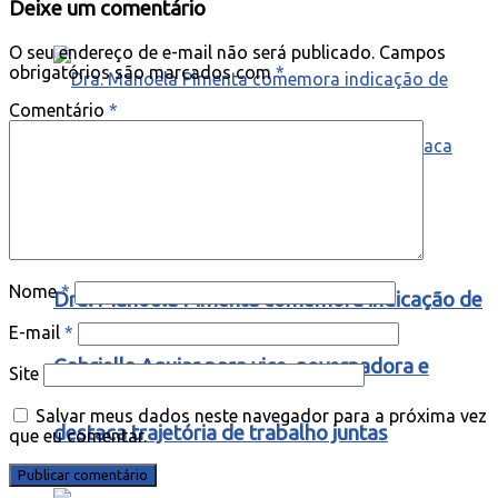
Deixe um comentário
O seu endereço de e-mail não será publicado.
Campos
obrigatórios são marcados com
*
Comentário
*
Nome
*
Dra. Manoela Pimenta comemora indicação de
E-mail
*
Gabriella Aguiar para vice-governadora e
Site
Salvar meus dados neste navegador para a próxima vez
destaca trajetória de trabalho juntas
que eu comentar.