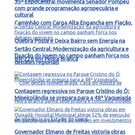
35ª ExpoCentral movimenta Senador Pompeu
com grande programação agropecuária e
cultural
Caminhão com Carga Alta Engancha em Fiação,
Quebra Poste e Deixa Bairro sem Energia na
Sertão Central: Modernização da agricultura e
fixação do jovem no campo ganham força nos
BR-226 em Pedra Branca
debates regionais
Contagem regressiva no Parque Cristino do Ó:
Mineirolândia se prepara para a 48ª Vaquejada
Governador Elmano de Freitas vistoria obras