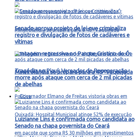
Senado aprova projeto de lei que criminaliza
registro e divulgação de fotos de cadáveres e
vítimas
Contagem regressiva no Parque Cristino do Ó:
Tragédia no Piauí: Vereador de Regeneração
Mineirolândia se prepara para a 48ª Vaquejada
morre após ataque com cerca de 2 mil picadas
de abelhas
Política
Luizianne Lins é confirmada como candidata ao
Senado na chapa governista do Ceará