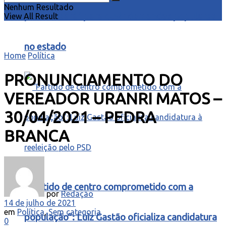
Nenhum Resultado
para o Ceará” para ouvir demandas populares
View All Result
no estado
Home
Política
PRONUNCIAMENTO DO
VEREADOR URANRI MATOS –
30/04/2021 – PEDRA
BRANCA
“Partido de centro comprometido com a
por
Redação
14 de julho de 2021
em
Política
,
Sem categoria
população”: Luiz Gastão oficializa candidatura
0