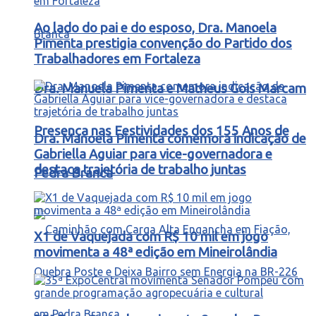
Ao lado do pai e do esposo, Dra. Manoela
Pimenta prestigia convenção do Partido dos
Trabalhadores em Fortaleza
Dra. Manuela Pimenta e Matheus Gois Marcam
Presença nas Festividades dos 155 Anos de
Dra. Manoela Pimenta comemora indicação de
Gabriella Aguiar para vice-governadora e
destaca trajetória de trabalho juntas
Pedra Branca
X1 de Vaquejada com R$ 10 mil em jogo
movimenta a 48ª edição em Mineirolândia