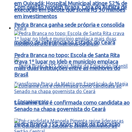
em Quixadá; Hospital Municipal atinge 52% de
Com gestão Ivoneth Braga, Casa do Autista de
execução em pacote que soma R$ 30 milhões
em investimentos
Pedra Branca ganha sede própria e consolida
Ceará
modelo de referência no Estado do Ceará
Pedra Branca no topo: Escola de Santa Rita
crava 1º lugar no Ideb e município emplaca
mais duas instituições entre as melhores do
Brasil
Luizianne Lins é confirmada como candidata ao
Senado na chapa governista do Ceará
Pedra Branca 155 Anos: Noite da Educação