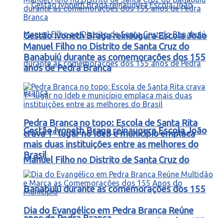
Gestão Ivoneth Braga reinaugura Escola João
Manuel Filho no Distrito de Santa Cruz do
Banabuiú durante as comemorações dos 155
anos de Pedra Branca
Pedra Branca no topo: Escola de Santa Rita
Gestão Ivoneth Braga reinaugura Escola João
crava 1º lugar no Ideb e município emplaca
mais duas instituições entre as melhores do
Brasil
Manuel Filho no Distrito de Santa Cruz do
Banabuiú durante as comemorações dos 155
Dia do Evangélico em Pedra Branca Reúne