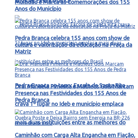
anos de Pedra Branca
Multidão e Marca as Comemorações dos 155
Anos do Município
Pedra Branca celebra 155 anos com show de
cultura e valorização da educação na Praça da
Matriz
Pedra Branca no topo: Escola de Santa Rita
Dra. Manuela Pimenta e Matheus Gois Marcam
Presença nas Festividades dos 155 Anos de
Pedra Branca
crava 1º lugar no Ideb e município emplaca
mais duas instituições entre as melhores do
Caminhão com Carga Alta Engancha em Fiação,