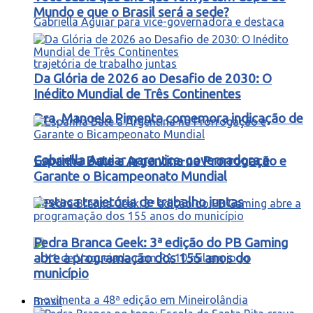
Mundo e que o Brasil será a sede?
Da Glória de 2026 ao Desafio de 2030: O
Inédito Mundial de Três Continentes
Dra. Manoela Pimenta comemora indicação de
Gabriella Aguiar para vice-governadora e
Espanha Bate a Argentina na Prorrogação e
Garante o Bicampeonato Mundial
destaca trajetória de trabalho juntas
Pedra Branca Geek: 3ª edição do PB Gaming
abre a programação dos 155 anos do
município
Brasil