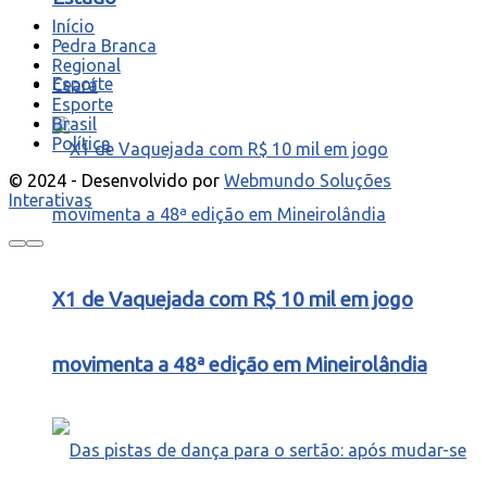
Início
Pedra Branca
Regional
Esporte
Ceará
Esporte
Brasil
Política
© 2024 - Desenvolvido por
Webmundo Soluções
Interativas
X1 de Vaquejada com R$ 10 mil em jogo
movimenta a 48ª edição em Mineirolândia