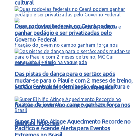
cultural
Duas rodovias federais no Ceará podem
ganhar pedágio e ser privatizadas pelo
Governo Federal
Das pistas de dança para o sertão: após
mudar-se para o Piauí e com 2 meses de treino,
Sertão Central: Modernização da agricultura e
MC Gui conquista 1º título na vaquejada
fixação do jovem no campo ganham força nos
Super El Niño Atinge Aquecimento Recorde no
debates regionais
Pacífico e Acende Alerta para Eventos
Extremos no Brasil