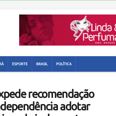
RÁ
ESPORTE
BRASIL
POLÍTICA
 expede recomendação
Independência adotar