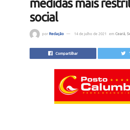
medidas mais restri
social
por
Redação
14 de julho de 2021
em
Ceará
,
S
Compartilhar