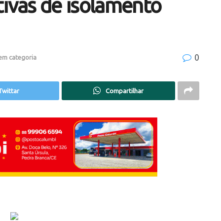
tivas de isolamento
0
em categoria
Twittar
Compartilhar