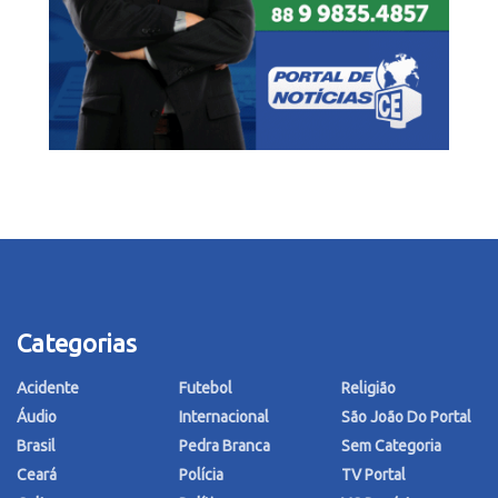
Categorias
Acidente
Futebol
Religião
Áudio
Internacional
São João Do Portal
Brasil
Pedra Branca
Sem Categoria
Ceará
Polícia
TV Portal