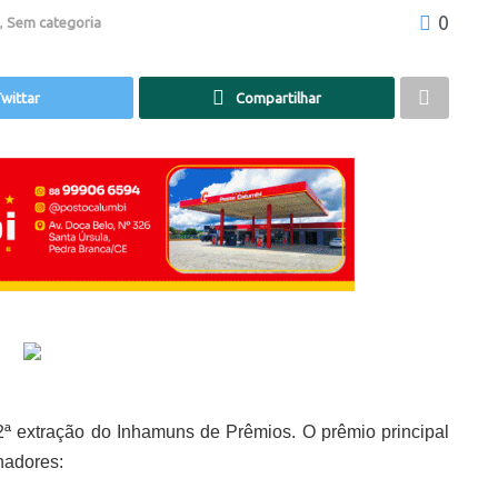
0
,
Sem categoria
wittar
Compartilhar
2ª extração do Inhamuns de Prêmios. O prêmio principal
hadores: