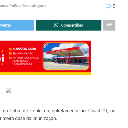
0
ranca
,
Polícia
,
Sem categoria
Twittar
Compartilhar
 na linha de frente do enfretamento ao Covid-19, no
primeira dose da imunização.