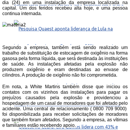
dia (24) em uma instalação da empresa localizada na
como vice em sua chapa ao Governo do Ceará
capital. Um dos feridos recebeu alta hoje, e uma pessoa
continua internada.
Segundo a empresa, também está sendo realizado um
trabalho de substituição de estocagem de oxigênio na forma
gasosa pela forma líquida, que será destinada às instituições
de saúde. As instalações afetadas pela explosão não
produzem oxigênio e eram destinadas ao envase de
cilindros. A produção de oxigênio não foi comprometida.
Quaest – No Ceará Lula lidera com 55% das
Em nota, a White Martins também disse que iniciou os
contatos com os vizinhos das instalações para pagar os
prejuízos causados pela explosão e providenciou a
intenções de voto e Flavio aparece com 22%
hospedagem de um casal de moradores que foi afetado pelo
acidente. Uma central de relacionamento ( 0800 709 9000)
foi disponibilizada para receber solicitações de moradores
que também foram afetados. Segundo a empresa, as vítimas
e familiares estão recebendo apoio.