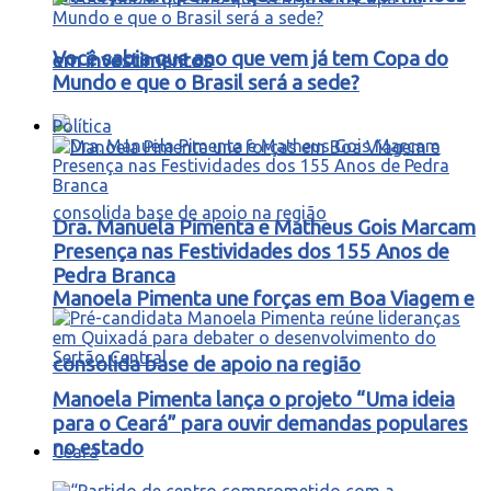
Você sabia que ano que vem já tem Copa do
em investimentos
Mundo e que o Brasil será a sede?
Política
Dra. Manuela Pimenta e Matheus Gois Marcam
Presença nas Festividades dos 155 Anos de
Pedra Branca
Manoela Pimenta une forças em Boa Viagem e
consolida base de apoio na região
Manoela Pimenta lança o projeto “Uma ideia
para o Ceará” para ouvir demandas populares
no estado
Ceará