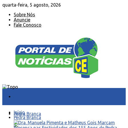
quarta-feira, 5 agosto, 2026
Sobre Nós
Anuncie
Fale Conosco
Início
Início
Pedra Branca
Pedra Branca