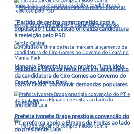
“Partido de centro comprometido com a
população”: Luiz Gastão oficializa candidatura
à reeleição pelo PSD
Manoela Pimenta lança o projeto “Uma ideia
Multidão e clima de festa marcam lançamento
da candidatura de Ciro Gomes ao Governo do
Ceará no Marina Park
para o Ceará” para ouvir demandas populares
no estado
Prefeita Ivonete Braga prestigia convenção do
PT e reforça apoio a Elmano de Freitas ao lado
do presidente Lula