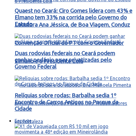
Quaest no Ceará: Ciro Gomes lidera com 43% e
Elmano tem 33% na corrida pelo Governo do
Estado
Locutora Ana Jéssica, de Boa Viagem, Conduz
Convenção Oficial do PT com o Governador
Duas rodovias federais no Ceará podem
ganhar pedágio e ser privatizadas pelo
Elmano e o Presidente Lula
Governo Federal
Relíquias sobre rodas: Barbalha sedia 1º
Encontro de Carros Antigos no Parque da
Cidade
Esporte