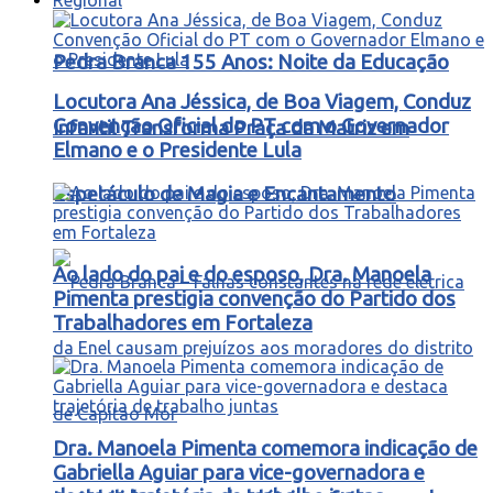
Pedra Branca 155 Anos: Noite da Educação
Locutora Ana Jéssica, de Boa Viagem, Conduz
Convenção Oficial do PT com o Governador
Infantil Transforma Praça da Matriz em
Elmano e o Presidente Lula
Espetáculo de Magia e Encantamento
Ao lado do pai e do esposo, Dra. Manoela
Pimenta prestigia convenção do Partido dos
Trabalhadores em Fortaleza
Dra. Manoela Pimenta comemora indicação de
Gabriella Aguiar para vice-governadora e