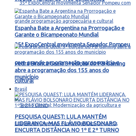
Espanha Bate a Argentina na Prorrogação e
Garante o Bicampeonato Mundial
35ª ExpoCentral movimenta Senador Pompeu
com grande programação agropecuária e
Pedra Branca Geek: 3ª edição do PB Gaming
abre a programação dos 155 anos do
município
cultural
Brasil
PESQUISA QUAEST: LULA MANTÉM
LIDERANÇA, MAS FLÁVIO BOLSONARO
ENCURTA DISTÂNCIA NO 1º E 2º TURNO