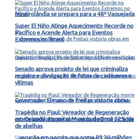
Mineirolândia se prepara para a 48ª Vaquejada
Super El Niño Atinge Aquecimento Recorde no
Pacífico e Acende Alerta para Eventos
Extremos no Brasil
Senado aprova projeto de lei que criminaliza
registro e divulgação de fotos de cadáveres e
vítimas
Governador Elmano de Freitas vistoria obras
Tragédia no Piauí: Vereador de Regeneração
em Quixadá; Hospital Municipal atinge 52% de
morre após ataque com cerca de 2 mil picadas
de abelhas
execução em pacote que soma R$ 30 milhões