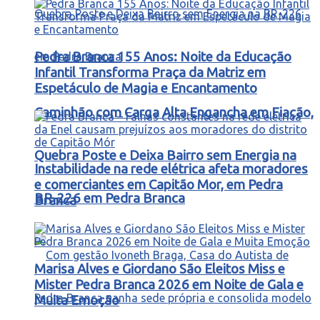
Pedra Branca 155 Anos: Noite da Educação
Infantil Transforma Praça da Matriz em
Espetáculo de Magia e Encantamento
Caminhão com Carga Alta Engancha em Fiação,
Quebra Poste e Deixa Bairro sem Energia na
Instabilidade na rede elétrica afeta moradores
e comerciantes em Capitão Mor, em Pedra
BR-226 em Pedra Branca
Branca
Marisa Alves e Giordano São Eleitos Miss e
Mister Pedra Branca 2026 em Noite de Gala e
Muita Emoção