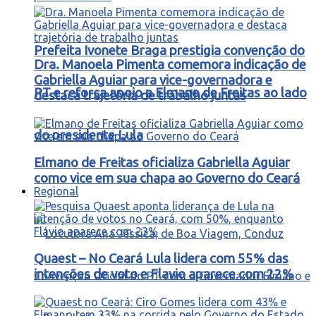
Prefeita Ivonete Braga prestigia convenção do
Dra. Manoela Pimenta comemora indicação de
Gabriella Aguiar para vice-governadora e
PT e reforça apoio a Elmano de Freitas ao lado
destaca trajetória de trabalho juntas
do presidente Lula
Elmano de Freitas oficializa Gabriella Aguiar
como vice em sua chapa ao Governo do Ceará
Regional
Quaest – No Ceará Lula lidera com 55% das
intenções de voto e Flavio aparece com 22%