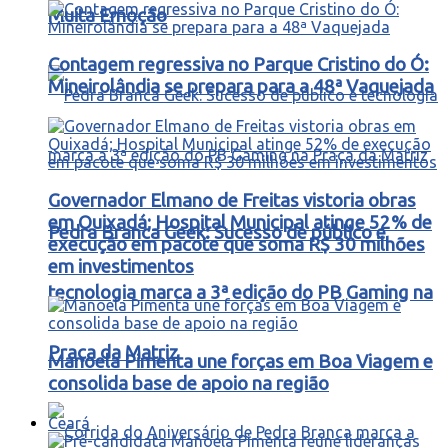
Muita Emoção
Contagem regressiva no Parque Cristino do Ó:
Mineirolândia se prepara para a 48ª Vaquejada
Governador Elmano de Freitas vistoria obras
em Quixadá; Hospital Municipal atinge 52% de
Pedra Branca Geek: Sucesso de público e
execução em pacote que soma R$ 30 milhões
em investimentos
tecnologia marca a 3ª edição do PB Gaming na
Praça da Matriz
Manoela Pimenta une forças em Boa Viagem e
consolida base de apoio na região
Ceará