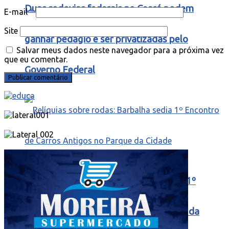
Duas rodovias federais no Ceará podem
E-mail
*
Site
ganhar pedágio e ser privatizadas pelo
Salvar meus dados neste navegador para a próxima vez
que eu comentar.
Governo Federal
Relíquias sobre rodas: Barbalha sedia 1º
Encontro de Carros Antigos no Parque da