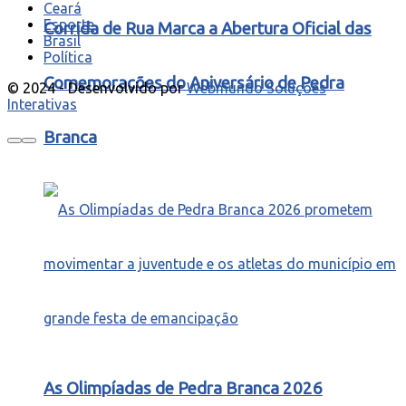
Ceará
Esporte
Corrida de Rua Marca a Abertura Oficial das
Brasil
Política
Comemorações do Aniversário de Pedra
© 2024 - Desenvolvido por
Webmundo Soluções
Interativas
Branca
As Olimpíadas de Pedra Branca 2026