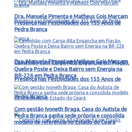
Dra. Manuela Pimenta e Matheus Gois Marcam
Presença nas Festividades dos 155 Anos de
Pedra Branca
Dra. Manuela Pimenta e Matheus Gois Marcam
Caminhão com Carga Alta Engancha em Fiação,
Quebra Poste e Deixa Bairro sem Energia na
BR-226 em Pedra Branca
Presença nas Festividades dos 155 Anos de
Pedra Branca
Com gestão Ivoneth Braga, Casa do Autista de
Pedra Branca ganha sede própria e consolida
modelo de referência no Estado do Ceará