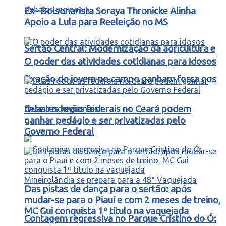
Ex- Bolsonarista Soraya Thronicke Alinha
Apoio a Lula para Reeleição no MS
Sertão Central: Modernização da agricultura e
O poder das atividades cotidianas para idosos
fixação do jovem no campo ganham força nos
debates regionais
Duas rodovias federais no Ceará podem
ganhar pedágio e ser privatizadas pelo
Governo Federal
Das pistas de dança para o sertão: após
mudar-se para o Piauí e com 2 meses de treino,
MC Gui conquista 1º título na vaquejada
Contagem regressiva no Parque Cristino do Ó: