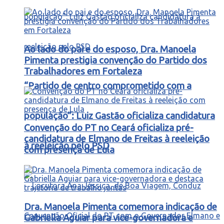
Ao lado do pai e do esposo, Dra. Manoela
Pimenta prestigia convenção do Partido dos
Trabalhadores em Fortaleza
“Partido de centro comprometido com a
população”: Luiz Gastão oficializa candidatura
Convenção do PT no Ceará oficializa pré-
candidatura de Elmano de Freitas à reeleição
à reeleição pelo PSD
com presença de Lula
Dra. Manoela Pimenta comemora indicação de
Gabriella Aguiar para vice-governadora e