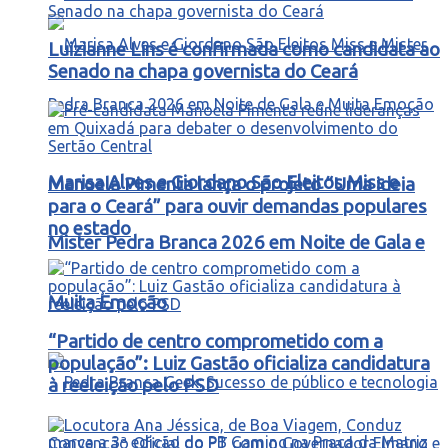
Luizianne Lins é confirmada como candidata ao
Senado na chapa governista do Ceará
Marisa Alves e Giordano São Eleitos Miss e
Manoela Pimenta lança o projeto “Uma ideia
para o Ceará” para ouvir demandas populares
no estado
Mister Pedra Branca 2026 em Noite de Gala e
Muita Emoção
“Partido de centro comprometido com a
população”: Luiz Gastão oficializa candidatura
à reeleição pelo PSD