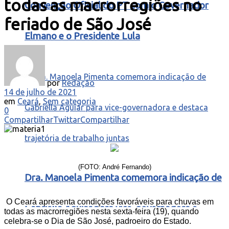
todas as macrorregiões no
Convenção Oficial do PT com o Governador
feriado de São José
Elmano e o Presidente Lula
por
Redação
14 de julho de 2021
em
Ceará
,
Sem categoria
0
Compartilhar
Twittar
Compartilhar
(FOTO: André Fernando)
Dra. Manoela Pimenta comemora indicação de
O Ceará apresenta condições favoráveis para chuvas em
Gabriella Aguiar para vice-governadora e
todas as macrorregiões nesta sexta-feira (19), quando
celebra-se o Dia de São José, padroeiro do Estado.