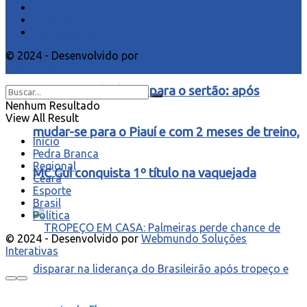
Sobre Nós
Anuncie
Fale Conosco
© 2024 - Desenvolvido por
Webmundo Soluções
Interativas
Das pistas de dança para o sertão: após
Nenhum Resultado
View All Result
mudar-se para o Piauí e com 2 meses de treino,
Início
Pedra Branca
Regional
MC Gui conquista 1º título na vaquejada
Ceará
Esporte
Brasil
Política
© 2024 - Desenvolvido por
Webmundo Soluções
Interativas