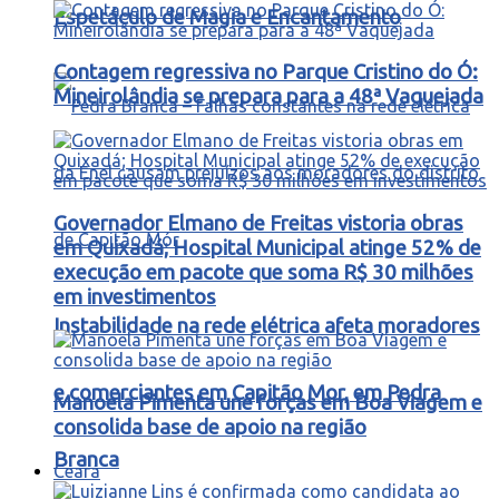
Espetáculo de Magia e Encantamento
Contagem regressiva no Parque Cristino do Ó:
Mineirolândia se prepara para a 48ª Vaquejada
Governador Elmano de Freitas vistoria obras
em Quixadá; Hospital Municipal atinge 52% de
execução em pacote que soma R$ 30 milhões
em investimentos
Instabilidade na rede elétrica afeta moradores
e comerciantes em Capitão Mor, em Pedra
Manoela Pimenta une forças em Boa Viagem e
consolida base de apoio na região
Branca
Ceará