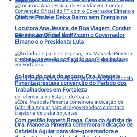
Quebra Poste e Deixa Bairro sem Energia na
Locutora Ana Jéssica, de Boa Viagem, Conduz
Convenção Oficial do PT com o Governador
BR-226 em Pedra Branca
Elmano e o Presidente Lula
Ao lado do pai e do esposo, Dra. Manoela
Pimenta prestigia convenção do Partido dos
Trabalhadores em Fortaleza
Com gestão Ivoneth Braga, Casa do Autista de
Dra. Manoela Pimenta comemora indicação de
Gabriella Aguiar para vice-governadora e