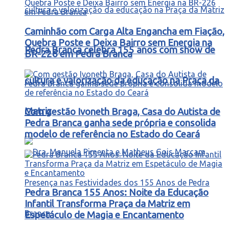
Caminhão com Carga Alta Engancha em Fiação,
Quebra Poste e Deixa Bairro sem Energia na
Pedra Branca celebra 155 anos com show de
BR-226 em Pedra Branca
cultura e valorização da educação na Praça da
Matriz
Com gestão Ivoneth Braga, Casa do Autista de
Pedra Branca ganha sede própria e consolida
modelo de referência no Estado do Ceará
Pedra Branca 155 Anos: Noite da Educação
Infantil Transforma Praça da Matriz em
Espetáculo de Magia e Encantamento