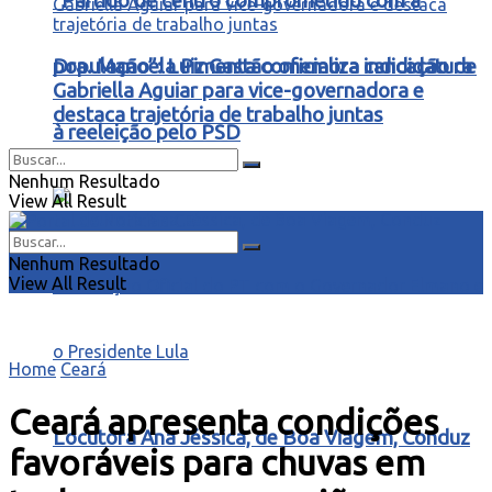
“Partido de centro comprometido com a
Dra. Manoela Pimenta comemora indicação de
população”: Luiz Gastão oficializa candidatura
Gabriella Aguiar para vice-governadora e
destaca trajetória de trabalho juntas
à reeleição pelo PSD
Nenhum Resultado
View All Result
Nenhum Resultado
View All Result
Home
Ceará
Ceará apresenta condições
Locutora Ana Jéssica, de Boa Viagem, Conduz
favoráveis para chuvas em