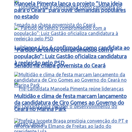
Manoela Pimenta lança o projeto “Uma ideia
para o Ceará” para ouvir demandas populares
no estado
Luizianne Lins é confirmada como candidata ao
“Partido de centro comprometido com a
população”: Luiz Gastão oficializa candidatura
à reeleição pelo PSD
Senado na chapa governista do Ceará
Multidão e clima de festa marcam lançamento
da candidatura de Ciro Gomes ao Governo do
Ceará no Marina Park