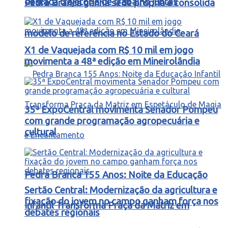
destaca trajetória de trabalho juntas
Pedra Branca ganha sede própria e consolida
modelo de referência no Estado do Ceará
X1 de Vaquejada com R$ 10 mil em jogo
movimenta a 48ª edição em Mineirolândia
35ª ExpoCentral movimenta Senador Pompeu
com grande programação agropecuária e
cultural
Pedra Branca 155 Anos: Noite da Educação
Sertão Central: Modernização da agricultura e
fixação do jovem no campo ganham força nos
Infantil Transforma Praça da Matriz em
debates regionais