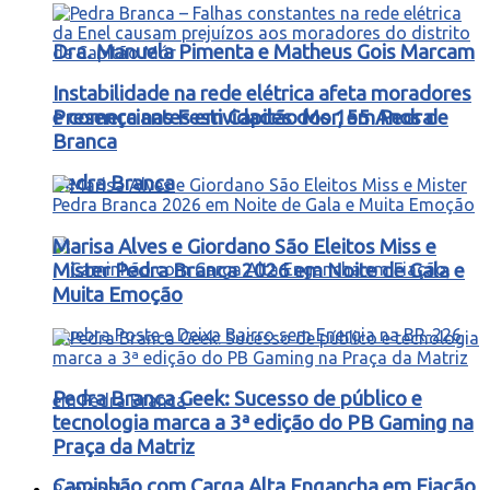
Dra. Manuela Pimenta e Matheus Gois Marcam
Instabilidade na rede elétrica afeta moradores
Presença nas Festividades dos 155 Anos de
e comerciantes em Capitão Mor, em Pedra
Branca
Pedra Branca
Marisa Alves e Giordano São Eleitos Miss e
Mister Pedra Branca 2026 em Noite de Gala e
Muita Emoção
Pedra Branca Geek: Sucesso de público e
tecnologia marca a 3ª edição do PB Gaming na
Praça da Matriz
Caminhão com Carga Alta Engancha em Fiação,
Regional