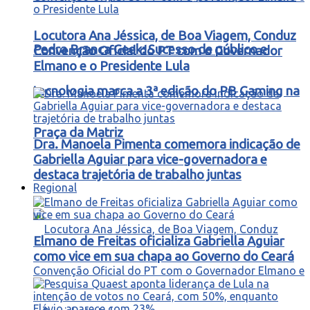
Locutora Ana Jéssica, de Boa Viagem, Conduz
Pedra Branca Geek: Sucesso de público e
Convenção Oficial do PT com o Governador
Elmano e o Presidente Lula
tecnologia marca a 3ª edição do PB Gaming na
Praça da Matriz
Dra. Manoela Pimenta comemora indicação de
Gabriella Aguiar para vice-governadora e
destaca trajetória de trabalho juntas
Regional
Elmano de Freitas oficializa Gabriella Aguiar
como vice em sua chapa ao Governo do Ceará