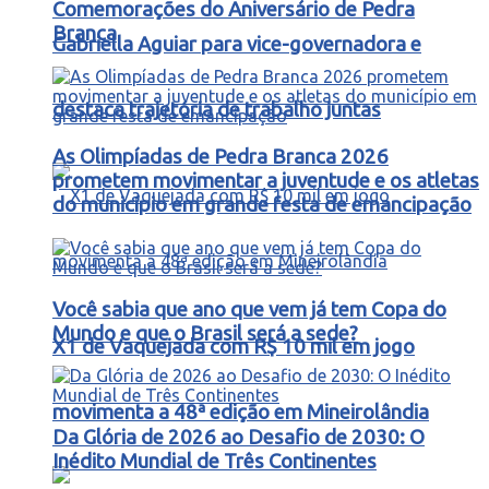
Comemorações do Aniversário de Pedra
Branca
Gabriella Aguiar para vice-governadora e
destaca trajetória de trabalho juntas
As Olimpíadas de Pedra Branca 2026
prometem movimentar a juventude e os atletas
do município em grande festa de emancipação
Você sabia que ano que vem já tem Copa do
Mundo e que o Brasil será a sede?
X1 de Vaquejada com R$ 10 mil em jogo
movimenta a 48ª edição em Mineirolândia
Da Glória de 2026 ao Desafio de 2030: O
Inédito Mundial de Três Continentes