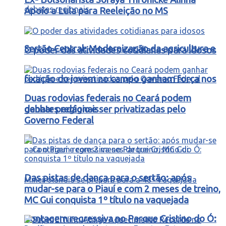
Apoio a Lula para Reeleição no MS
Sertão Central: Modernização da agricultura e
O poder das atividades cotidianas para idosos
fixação do jovem no campo ganham força nos
Duas rodovias federais no Ceará podem
debates regionais
ganhar pedágio e ser privatizadas pelo
Governo Federal
Das pistas de dança para o sertão: após
mudar-se para o Piauí e com 2 meses de treino,
MC Gui conquista 1º título na vaquejada
Contagem regressiva no Parque Cristino do Ó: