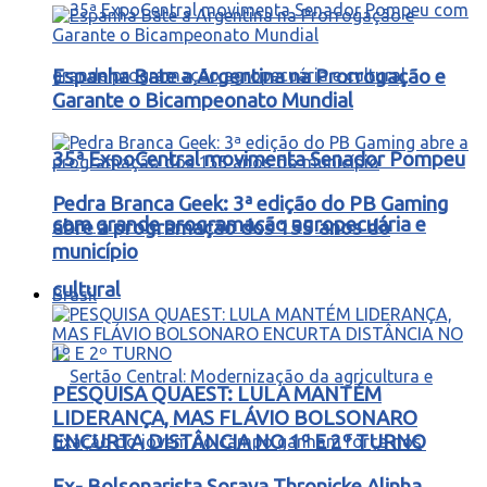
Espanha Bate a Argentina na Prorrogação e
Garante o Bicampeonato Mundial
35ª ExpoCentral movimenta Senador Pompeu
Pedra Branca Geek: 3ª edição do PB Gaming
com grande programação agropecuária e
abre a programação dos 155 anos do
município
cultural
Brasil
PESQUISA QUAEST: LULA MANTÉM
LIDERANÇA, MAS FLÁVIO BOLSONARO
ENCURTA DISTÂNCIA NO 1º E 2º TURNO
Ex- Bolsonarista Soraya Thronicke Alinha