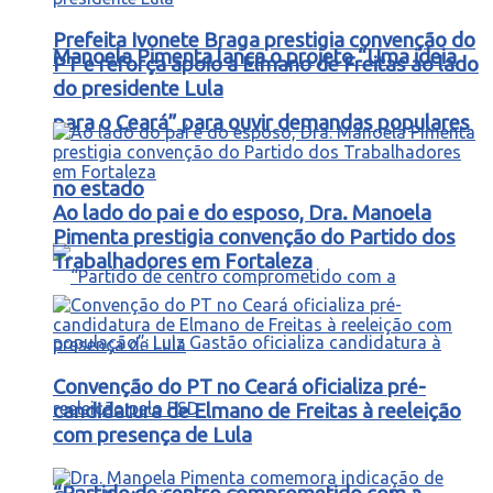
Prefeita Ivonete Braga prestigia convenção do
Manoela Pimenta lança o projeto “Uma ideia
PT e reforça apoio a Elmano de Freitas ao lado
do presidente Lula
para o Ceará” para ouvir demandas populares
no estado
Ao lado do pai e do esposo, Dra. Manoela
Pimenta prestigia convenção do Partido dos
Trabalhadores em Fortaleza
Convenção do PT no Ceará oficializa pré-
candidatura de Elmano de Freitas à reeleição
com presença de Lula