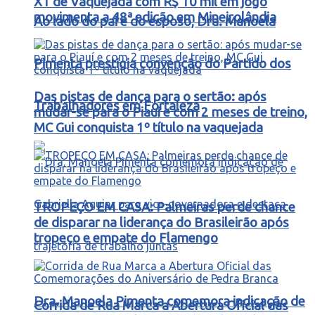
X1 de Vaquejada com R$ 10 mil em jogo
movimenta a 48ª edição em Mineirolândia
Ao lado do pai e do esposo, Dra. Manoela
Pimenta prestigia convenção do Partido dos
Das pistas de dança para o sertão: após
Trabalhadores em Fortaleza
mudar-se para o Piauí e com 2 meses de treino,
MC Gui conquista 1º título na vaquejada
TROPEÇO EM CASA: Palmeiras perde chance
de disparar na liderança do Brasileirão após
tropeço e empate do Flamengo
Dra. Manoela Pimenta comemora indicação de
Corrida de Rua Marca a Abertura Oficial das