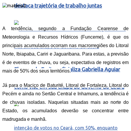
destaca trajetória de trabalho juntas
A tendência, segundo a Fundação Cearense de
Meteorologia e Recursos Hídricos (Funceme), é que os
principais acumulados ocorram nas macrorregiões do Litoral
Norte, Ibiapaba, Cariri e Jaguaribana. Para estas, a previsão
é de eventos de chuva, ou seja, expectativa de registros em
Elmano de Freitas oficializa Gabriella Aguiar
mais de 50% dos seus territórios.
Já para o Maciço de Baturité, Litoral de Fortaleza, Litoral do
como vice em sua chapa ao Governo do Ceará
Pecém e ainda no Sertão Central e Inhamuns, a tendência é
de chuvas isoladas. Naquelas situadas mais ao norte do
Estado, os acumulados deverão se concentrar entre
madrugada e manhã.