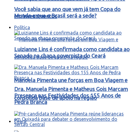
Você sabia que ano que vem já tem Copa do
Mundo e que o Brasil será a sede?
em investimentos
Política
Luizianne Lins é confirmada como candidata ao
Senado na chapa governista do Ceará
Manoela Pimenta une forças em Boa Viagem e
Dra. Manuela Pimenta e Matheus Gois Marcam
Presença nas Festividades dos 155 Anos de
consolida base de apoio na região
Pedra Branca
Ceará