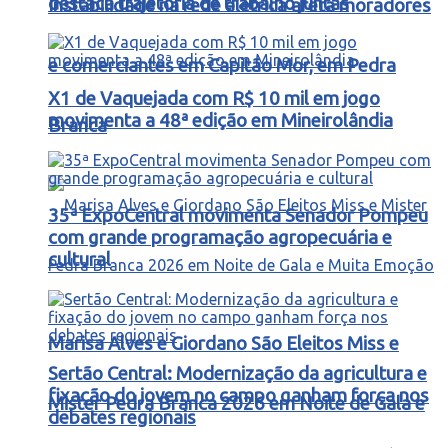
destaca trajetória de trabalho juntas
Instabilidade na rede elétrica afeta moradores
e comerciantes em Capitão Mor, em Pedra
X1 de Vaquejada com R$ 10 mil em jogo
movimenta a 48ª edição em Mineirolândia
Branca
35ª ExpoCentral movimenta Senador Pompeu
com grande programação agropecuária e
cultural
Marisa Alves e Giordano São Eleitos Miss e
Sertão Central: Modernização da agricultura e
fixação do jovem no campo ganham força nos
Mister Pedra Branca 2026 em Noite de Gala e
debates regionais