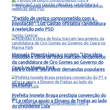
“Partido de centro comprometido com a
população”: Luiz Gastão oficializa candidatura
à reeleição pelo PSD
Manoela Pimenta lança o projeto “Uma ideia
Multidão e clima de festa marcam lançamento
da candidatura de Ciro Gomes ao Governo do
Ceará no Marina Park
para o Ceará” para ouvir demandas populares
no estado
Prefeita Ivonete Braga prestigia convenção do
PT e reforça apoio a Elmano de Freitas ao lado
do presidente Lula