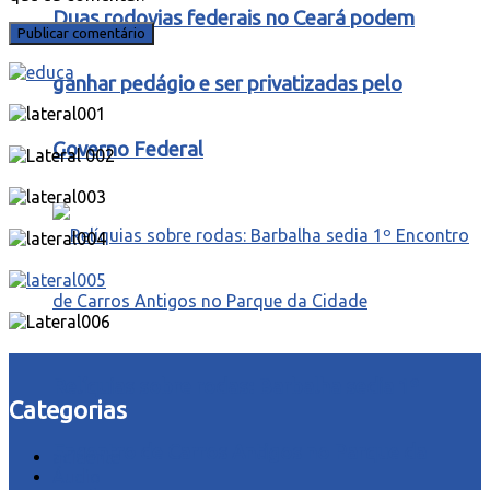
Duas rodovias federais no Ceará podem
ganhar pedágio e ser privatizadas pelo
Governo Federal
Relíquias sobre rodas: Barbalha sedia 1º
Categorias
Encontro de Carros Antigos no Parque da
acidente
Áudio