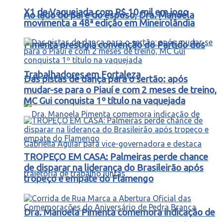
X1 de Vaquejada com R$ 10 mil em jogo
Ao lado do pai e do esposo, Dra. Manoela
movimenta a 48ª edição em Mineirolândia
Pimenta prestigia convenção do Partido dos
Trabalhadores em Fortaleza
Das pistas de dança para o sertão: após
mudar-se para o Piauí e com 2 meses de treino,
MC Gui conquista 1º título na vaquejada
TROPEÇO EM CASA: Palmeiras perde chance
de disparar na liderança do Brasileirão após
tropeço e empate do Flamengo
Dra. Manoela Pimenta comemora indicação de