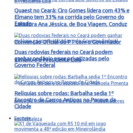
Quaest no Ceará: Ciro Gomes lidera com 43% e
Elmano tem 33% na corrida pelo Governo do
Estado
Locutora Ana Jéssica, de Boa Viagem, Conduz
Convenção Oficial do PT com o Governador
Duas rodovias federais no Ceará podem
ganhar pedágio e ser privatizadas pelo
Elmano e o Presidente Lula
Governo Federal
Relíquias sobre rodas: Barbalha sedia 1º
Encontro de Carros Antigos no Parque da
Cidade
Esporte