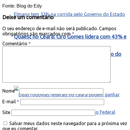
Fonte: Blog do Edy
Deixe um comentário
O seu endereço de e-mail não será publicado.
Campos
obrigatórios são marcados com
*
Quaest no Ceará: Ciro Gomes lidera com 43% e
Comentário
*
Elmano tem 33% na corrida pelo Governo do
Estado
Nome
*
E-mail
*
Site
Salvar meus dados neste navegador para a próxima vez
que eu comentar.