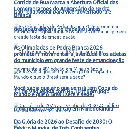
Corrida de Rua Marca a Abertura Oficial das
Comemorações do Aniversário de Pedra
Gabriella Aguiar para vice-governadora e
Branca
destaca trajetória de trabalho juntas
As Olimpíadas de Pedra Branca 2026
prometem movimentar a juventude e os atletas
do município em grande festa de emancipação
Você sabia que ano que vem já tem Copa do
X1 de Vaquejada com R$ 10 mil em jogo
Mundo e que o Brasil será a sede?
movimenta a 48ª edição em Mineirolândia
Da Glória de 2026 ao Desafio de 2030: O
Inédito Mundial de Três Continentes