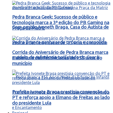
Pedra Branca Geek: Sucesso de público e
tecnologia marca a 3ª edição do PB Gaming na
Com gestão Ivoneth Braga, Casa do Autista de
Praça da Matriz
Pedra Branca ganha sede própria e consolida
Corrida do Aniversário de Pedra Branca marca
modelo de referência no Estado do Ceará
a abertura das festividades de 155 anos do
município
Prefeita Ivonete Braga prestigia convenção do
PT e reforça apoio a Elmano de Freitas ao lado
do presidente Lula
Regional