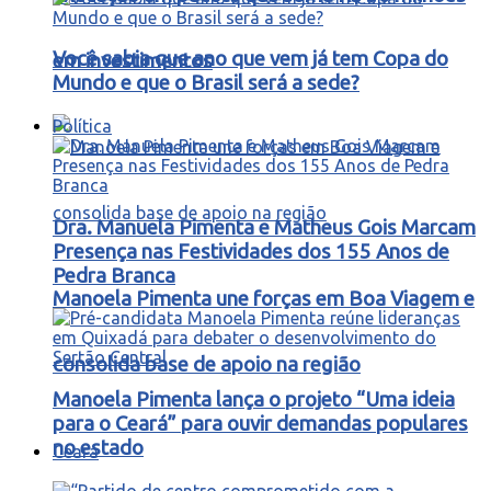
Você sabia que ano que vem já tem Copa do
em investimentos
Mundo e que o Brasil será a sede?
Política
Dra. Manuela Pimenta e Matheus Gois Marcam
Presença nas Festividades dos 155 Anos de
Pedra Branca
Manoela Pimenta une forças em Boa Viagem e
consolida base de apoio na região
Manoela Pimenta lança o projeto “Uma ideia
para o Ceará” para ouvir demandas populares
no estado
Ceará