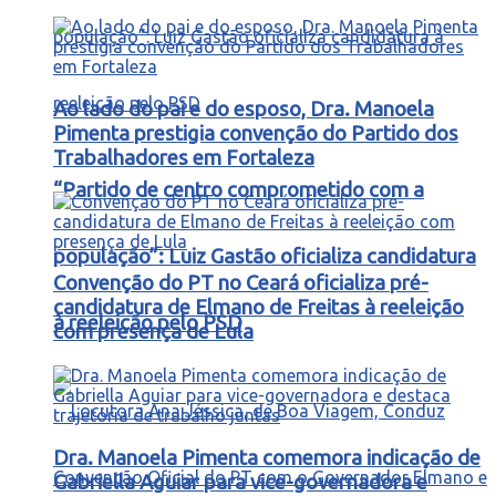
Ao lado do pai e do esposo, Dra. Manoela
Pimenta prestigia convenção do Partido dos
Trabalhadores em Fortaleza
“Partido de centro comprometido com a
população”: Luiz Gastão oficializa candidatura
Convenção do PT no Ceará oficializa pré-
candidatura de Elmano de Freitas à reeleição
à reeleição pelo PSD
com presença de Lula
Dra. Manoela Pimenta comemora indicação de
Gabriella Aguiar para vice-governadora e