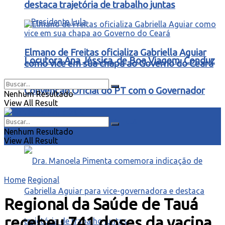
destaca trajetória de trabalho juntas
Elmano de Freitas oficializa Gabriella Aguiar
Locutora Ana Jéssica, de Boa Viagem, Conduz
como vice em sua chapa ao Governo do Ceará
Convenção Oficial do PT com o Governador
Nenhum Resultado
View All Result
Elmano e o Presidente Lula
Nenhum Resultado
View All Result
Home
Regional
Regional da Saúde de Tauá
recebeu 741 doses da vacina