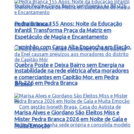
Pedra Branca 155 Anos: Noite da Educação
Infantil Transforma Praça da Matriz em
Espetáculo de Magia e Encantamento
Caminhão com Carga Alta Engancha em Fiação,
Quebra Poste e Deixa Bairro sem Energia na
Instabilidade na rede elétrica afeta moradores
e comerciantes em Capitão Mor, em Pedra
BR-226 em Pedra Branca
Branca
Marisa Alves e Giordano São Eleitos Miss e
Mister Pedra Branca 2026 em Noite de Gala e
Muita Emoção