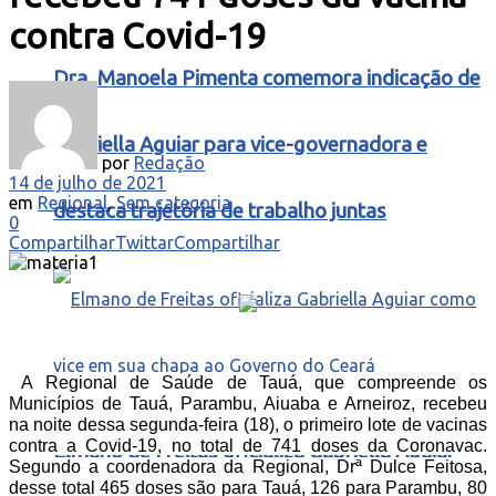
contra Covid-19
Dra. Manoela Pimenta comemora indicação de
Gabriella Aguiar para vice-governadora e
por
Redação
14 de julho de 2021
em
Regional
,
Sem categoria
destaca trajetória de trabalho juntas
0
Compartilhar
Twittar
Compartilhar
A Regional de Saúde de Tauá, que compreende os
Municípios de Tauá, Parambu, Aiuaba e Arneiroz, recebeu
na noite dessa segunda-feira (18), o primeiro lote de vacinas
contra a Covid-19, no total de 741 doses da Coronavac.
Elmano de Freitas oficializa Gabriella Aguiar
Segundo a coordenadora da Regional, Drª Dulce Feitosa,
desse total 465 doses são para Tauá, 126 para Parambu, 80