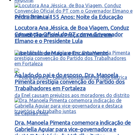
Pedra Branca 155 Anos: Noite da Educação
Locutora Ana Jéssica, de Boa Viagem, Conduz
Convenção Oficial do PT com o Governador
Infantil Transforma Praça da Matriz em
Elmano e o Presidente Lula
Espetáculo de Magia e Encantamento
Ao lado do pai e do esposo, Dra. Manoela
Pimenta prestigia convenção do Partido dos
Trabalhadores em Fortaleza
Dra. Manoela Pimenta comemora indicação de
Gabriella Aguiar para vice-governadora e