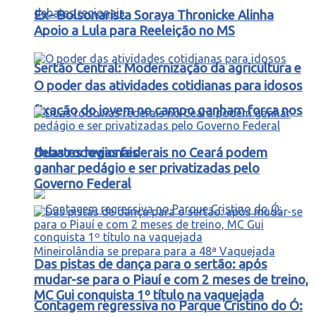
Ex- Bolsonarista Soraya Thronicke Alinha
Apoio a Lula para Reeleição no MS
Sertão Central: Modernização da agricultura e
O poder das atividades cotidianas para idosos
fixação do jovem no campo ganham força nos
debates regionais
Duas rodovias federais no Ceará podem
ganhar pedágio e ser privatizadas pelo
Governo Federal
Das pistas de dança para o sertão: após
mudar-se para o Piauí e com 2 meses de treino,
MC Gui conquista 1º título na vaquejada
Contagem regressiva no Parque Cristino do Ó: