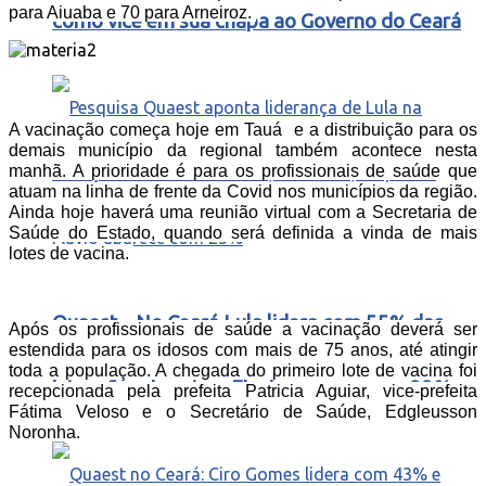
para Aiuaba e 70 para Arneiroz.
como vice em sua chapa ao Governo do Ceará
A vacinação começa hoje em Tauá e a distribuição para os
demais município da regional também acontece nesta
manhã. A prioridade é para os profissionais de saúde que
atuam na linha de frente da Covid nos municípios da região.
Ainda hoje haverá uma reunião virtual com a Secretaria de
Saúde do Estado, quando será definida a vinda de mais
lotes de vacina.
Quaest – No Ceará Lula lidera com 55% das
Após os profissionais de saúde a vacinação deverá ser
estendida para os idosos com mais de 75 anos, até atingir
toda a população. A chegada do primeiro lote de vacina foi
intenções de voto e Flavio aparece com 22%
recepcionada pela prefeita Patricia Aguiar, vice-prefeita
Fátima Veloso e o Secretário de Saúde, Edgleusson
Noronha.