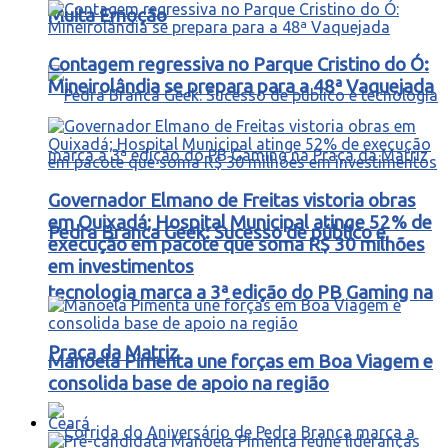
Muita Emoção
Contagem regressiva no Parque Cristino do Ó:
Mineirolândia se prepara para a 48ª Vaquejada
Governador Elmano de Freitas vistoria obras
em Quixadá; Hospital Municipal atinge 52% de
Pedra Branca Geek: Sucesso de público e
execução em pacote que soma R$ 30 milhões
em investimentos
tecnologia marca a 3ª edição do PB Gaming na
Praça da Matriz
Manoela Pimenta une forças em Boa Viagem e
consolida base de apoio na região
Ceará