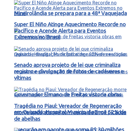
Mineirolândia se prepara para a 48ª Vaquejada
Super El Niño Atinge Aquecimento Recorde no
Pacífico e Acende Alerta para Eventos
Extremos no Brasil
Senado aprova projeto de lei que criminaliza
registro e divulgação de fotos de cadáveres e
vítimas
Governador Elmano de Freitas vistoria obras
Tragédia no Piauí: Vereador de Regeneração
em Quixadá; Hospital Municipal atinge 52% de
morre após ataque com cerca de 2 mil picadas
de abelhas
execução em pacote que soma R$ 30 milhões