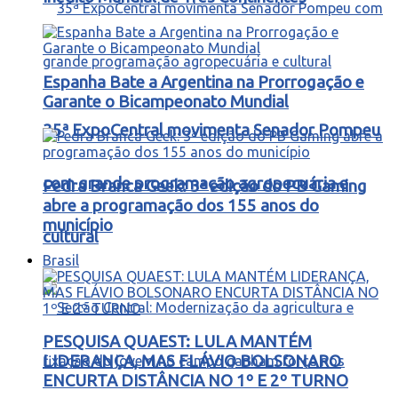
Espanha Bate a Argentina na Prorrogação e
Garante o Bicampeonato Mundial
35ª ExpoCentral movimenta Senador Pompeu
com grande programação agropecuária e
Pedra Branca Geek: 3ª edição do PB Gaming
abre a programação dos 155 anos do
município
cultural
Brasil
PESQUISA QUAEST: LULA MANTÉM
LIDERANÇA, MAS FLÁVIO BOLSONARO
ENCURTA DISTÂNCIA NO 1º E 2º TURNO