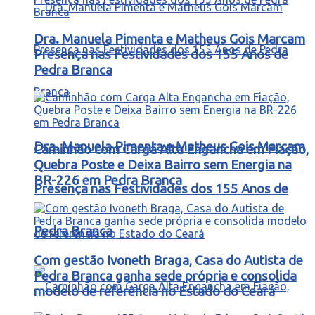
Dra. Manuela Pimenta e Matheus Gois Marcam
Presença nas Festividades dos 155 Anos de
Pedra Branca
Dra. Manuela Pimenta e Matheus Gois Marcam
Caminhão com Carga Alta Engancha em Fiação,
Quebra Poste e Deixa Bairro sem Energia na
BR-226 em Pedra Branca
Presença nas Festividades dos 155 Anos de
Pedra Branca
Com gestão Ivoneth Braga, Casa do Autista de
Pedra Branca ganha sede própria e consolida
modelo de referência no Estado do Ceará