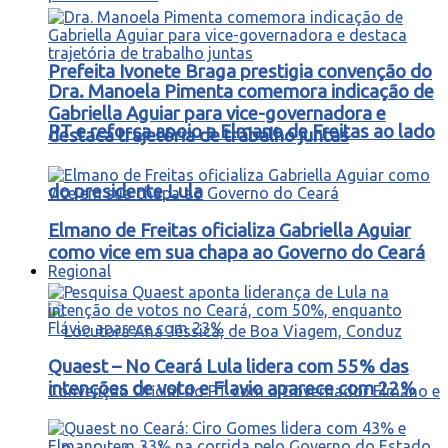
Prefeita Ivonete Braga prestigia convenção do
Dra. Manoela Pimenta comemora indicação de
Gabriella Aguiar para vice-governadora e
PT e reforça apoio a Elmano de Freitas ao lado
destaca trajetória de trabalho juntas
do presidente Lula
Elmano de Freitas oficializa Gabriella Aguiar
como vice em sua chapa ao Governo do Ceará
Regional
Quaest – No Ceará Lula lidera com 55% das
intenções de voto e Flavio aparece com 22%