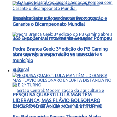
Espanha Bate a Argentina na Prorrogação e
Garante o Bicampeonato Mundial
35ª ExpoCentral movimenta Senador Pompeu
Pedra Branca Geek: 3ª edição do PB Gaming
com grande programação agropecuária e
abre a programação dos 155 anos do
município
cultural
Brasil
PESQUISA QUAEST: LULA MANTÉM
LIDERANÇA, MAS FLÁVIO BOLSONARO
ENCURTA DISTÂNCIA NO 1º E 2º TURNO
Ex- Bolsonarista Soraya Thronicke Alinha