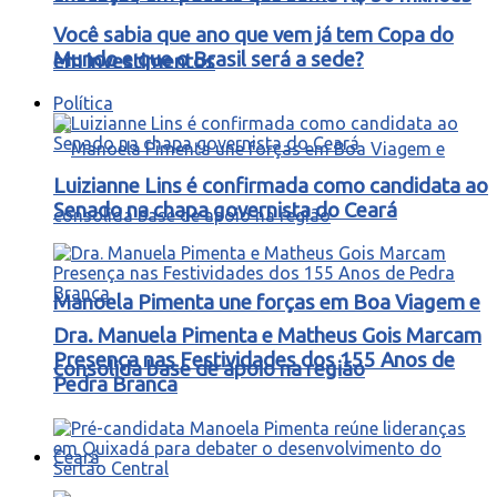
Você sabia que ano que vem já tem Copa do
Mundo e que o Brasil será a sede?
em investimentos
Política
Luizianne Lins é confirmada como candidata ao
Senado na chapa governista do Ceará
Manoela Pimenta une forças em Boa Viagem e
Dra. Manuela Pimenta e Matheus Gois Marcam
Presença nas Festividades dos 155 Anos de
consolida base de apoio na região
Pedra Branca
Ceará