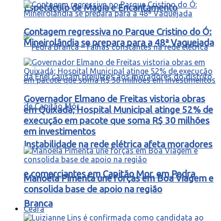
Espetáculo de Magia e Encantamento
Contagem regressiva no Parque Cristino do Ó:
Mineirolândia se prepara para a 48ª Vaquejada
Governador Elmano de Freitas vistoria obras
em Quixadá; Hospital Municipal atinge 52% de
execução em pacote que soma R$ 30 milhões
em investimentos
Instabilidade na rede elétrica afeta moradores
e comerciantes em Capitão Mor, em Pedra
Manoela Pimenta une forças em Boa Viagem e
consolida base de apoio na região
Branca
Ceará