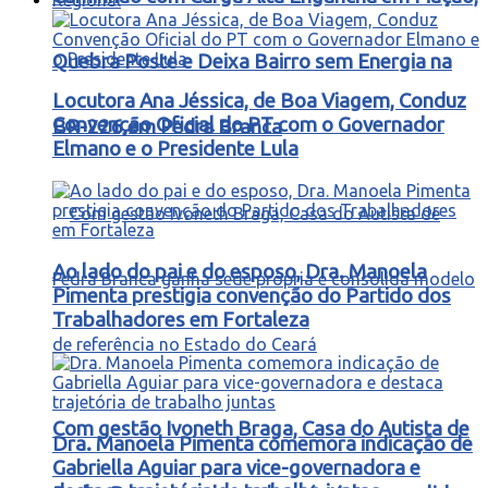
Quebra Poste e Deixa Bairro sem Energia na
Locutora Ana Jéssica, de Boa Viagem, Conduz
Convenção Oficial do PT com o Governador
BR-226 em Pedra Branca
Elmano e o Presidente Lula
Ao lado do pai e do esposo, Dra. Manoela
Pimenta prestigia convenção do Partido dos
Trabalhadores em Fortaleza
Com gestão Ivoneth Braga, Casa do Autista de
Dra. Manoela Pimenta comemora indicação de
Gabriella Aguiar para vice-governadora e