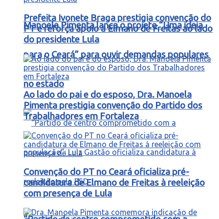
Prefeita Ivonete Braga prestigia convenção do
Manoela Pimenta lança o projeto “Uma ideia
PT e reforça apoio a Elmano de Freitas ao lado
do presidente Lula
para o Ceará” para ouvir demandas populares
no estado
Ao lado do pai e do esposo, Dra. Manoela
Pimenta prestigia convenção do Partido dos
Trabalhadores em Fortaleza
Convenção do PT no Ceará oficializa pré-
candidatura de Elmano de Freitas à reeleição
com presença de Lula