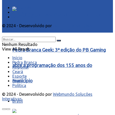
Sobre Nós
Anuncie
Fale Conosco
© 2024 - Desenvolvido por
Webmundo Soluções
Interativas
Nenhum Resultado
View All Result
Pedra Branca Geek: 3ª edição do PB Gaming
Início
Pedra Branca
abre a programação dos 155 anos do
Regional
Ceará
Esporte
município
Brasil
Política
© 2024 - Desenvolvido por
Webmundo Soluções
Interativas
Brasil