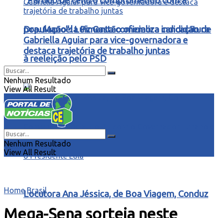
“Partido de centro comprometido com a
Dra. Manoela Pimenta comemora indicação de
população”: Luiz Gastão oficializa candidatura
Gabriella Aguiar para vice-governadora e
destaca trajetória de trabalho juntas
à reeleição pelo PSD
Nenhum Resultado
View All Result
Nenhum Resultado
View All Result
Home
Brasil
Locutora Ana Jéssica, de Boa Viagem, Conduz
Mega-Sena sorteia neste