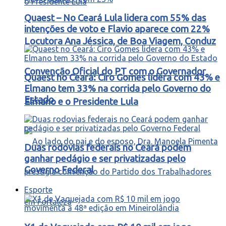
Quaest – No Ceará Lula lidera com 55% das
intenções de voto e Flavio aparece com 22%
Locutora Ana Jéssica, de Boa Viagem, Conduz
Convenção Oficial do PT com o Governador
Quaest no Ceará: Ciro Gomes lidera com 43% e
Elmano tem 33% na corrida pelo Governo do
Estado
Elmano e o Presidente Lula
Duas rodovias federais no Ceará podem
ganhar pedágio e ser privatizadas pelo
Governo Federal
Esporte