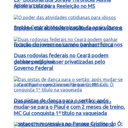
Apoio a Lula para Reeleição no MS
Sertão Central: Modernização da agricultura e
O poder das atividades cotidianas para idosos
fixação do jovem no campo ganham força nos
Duas rodovias federais no Ceará podem
debates regionais
ganhar pedágio e ser privatizadas pelo
Governo Federal
Das pistas de dança para o sertão: após
mudar-se para o Piauí e com 2 meses de treino,
MC Gui conquista 1º título na vaquejada
Contagem regressiva no Parque Cristino do Ó: