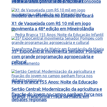
destaca trajetória de trabalho juntas
Pedra Branca ganha sede própria e consolida
modelo de referência no Estado do Ceará
X1 de Vaquejada com R$ 10 mil em jogo
movimenta a 48ª edição em Mineirolândia
35ª ExpoCentral movimenta Senador Pompeu
com grande programação agropecuária e
cultural
Pedra Branca 155 Anos: Noite da Educação
Sertão Central: Modernização da agricultura e
fixação do jovem no campo ganham força nos
Infantil Transforma Praça da Matriz em
debates regionais