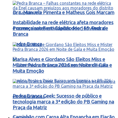
Dra. Manuela Pimenta e Matheus Gois Marcam
Instabilidade na rede elétrica afeta moradores
Presença nas Festividades dos 155 Anos de
e comerciantes em Capitão Mor, em Pedra
Branca
Pedra Branca
Marisa Alves e Giordano São Eleitos Miss e
Mister Pedra Branca 2026 em Noite de Gala e
Muita Emoção
Pedra Branca Geek: Sucesso de público e
tecnologia marca a 3ª edição do PB Gaming na
Praça da Matriz
Caminhão com Carga Alta Engancha em Fiação,
Regional