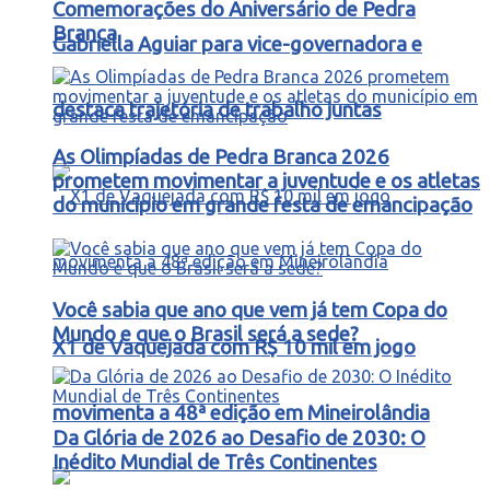
Comemorações do Aniversário de Pedra
Branca
Gabriella Aguiar para vice-governadora e
destaca trajetória de trabalho juntas
As Olimpíadas de Pedra Branca 2026
prometem movimentar a juventude e os atletas
do município em grande festa de emancipação
Você sabia que ano que vem já tem Copa do
Mundo e que o Brasil será a sede?
X1 de Vaquejada com R$ 10 mil em jogo
movimenta a 48ª edição em Mineirolândia
Da Glória de 2026 ao Desafio de 2030: O
Inédito Mundial de Três Continentes