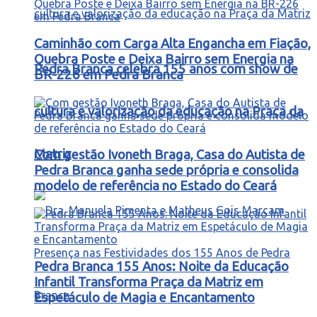
Caminhão com Carga Alta Engancha em Fiação,
Quebra Poste e Deixa Bairro sem Energia na
Pedra Branca celebra 155 anos com show de
BR-226 em Pedra Branca
cultura e valorização da educação na Praça da
Matriz
Com gestão Ivoneth Braga, Casa do Autista de
Pedra Branca ganha sede própria e consolida
modelo de referência no Estado do Ceará
Pedra Branca 155 Anos: Noite da Educação
Infantil Transforma Praça da Matriz em
Espetáculo de Magia e Encantamento