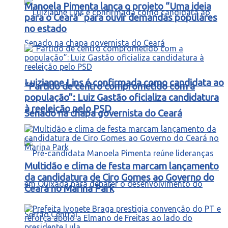
Manoela Pimenta lança o projeto “Uma ideia
para o Ceará” para ouvir demandas populares
no estado
Luizianne Lins é confirmada como candidata ao
“Partido de centro comprometido com a
população”: Luiz Gastão oficializa candidatura
à reeleição pelo PSD
Senado na chapa governista do Ceará
Multidão e clima de festa marcam lançamento
da candidatura de Ciro Gomes ao Governo do
Ceará no Marina Park