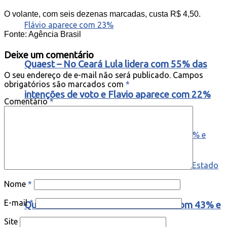
O volante, com seis dezenas marcadas, custa R$ 4,50.
Fonte: Agência Brasil
Deixe um comentário
Quaest – No Ceará Lula lidera com 55% das
O seu endereço de e-mail não será publicado.
Campos
obrigatórios são marcados com
*
intenções de voto e Flavio aparece com 22%
Comentário
*
Nome
*
E-mail
*
Quaest no Ceará: Ciro Gomes lidera com 43% e
Site