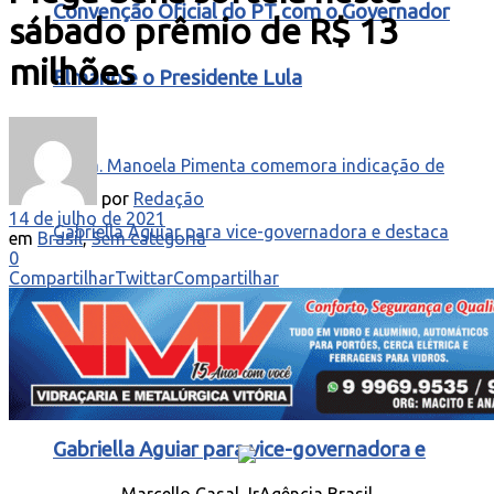
Convenção Oficial do PT com o Governador
sábado prêmio de R$ 13
milhões
Elmano e o Presidente Lula
por
Redação
14 de julho de 2021
em
Brasil
,
Sem categoria
0
Compartilhar
Twittar
Compartilhar
Dra. Manoela Pimenta comemora indicação de
Gabriella Aguiar para vice-governadora e
Marcello Casal JrAgência Brasil