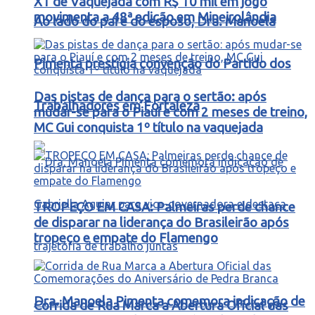
X1 de Vaquejada com R$ 10 mil em jogo
movimenta a 48ª edição em Mineirolândia
Ao lado do pai e do esposo, Dra. Manoela
Pimenta prestigia convenção do Partido dos
Das pistas de dança para o sertão: após
Trabalhadores em Fortaleza
mudar-se para o Piauí e com 2 meses de treino,
MC Gui conquista 1º título na vaquejada
TROPEÇO EM CASA: Palmeiras perde chance
de disparar na liderança do Brasileirão após
tropeço e empate do Flamengo
Dra. Manoela Pimenta comemora indicação de
Corrida de Rua Marca a Abertura Oficial das