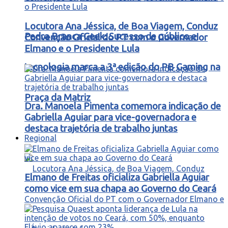
Locutora Ana Jéssica, de Boa Viagem, Conduz
Pedra Branca Geek: Sucesso de público e
Convenção Oficial do PT com o Governador
Elmano e o Presidente Lula
tecnologia marca a 3ª edição do PB Gaming na
Praça da Matriz
Dra. Manoela Pimenta comemora indicação de
Gabriella Aguiar para vice-governadora e
destaca trajetória de trabalho juntas
Regional
Elmano de Freitas oficializa Gabriella Aguiar
como vice em sua chapa ao Governo do Ceará