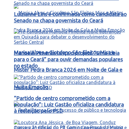
Luizianne Lins é confirmada como candidata ao
Senado na chapa governista do Ceará
Marisa Alves e Giordano São Eleitos Miss e
Manoela Pimenta lança o projeto “Uma ideia
para o Ceará” para ouvir demandas populares
no estado
Mister Pedra Branca 2026 em Noite de Gala e
Muita Emoção
“Partido de centro comprometido com a
população”: Luiz Gastão oficializa candidatura
à reeleição pelo PSD