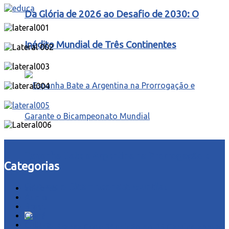
Da Glória de 2026 ao Desafio de 2030: O
Inédito Mundial de Três Continentes
Espanha Bate a Argentina na Prorrogação e
Categorias
Garante o Bicampeonato Mundial
acidente
Áudio
Brasil
Ceará
Cultura