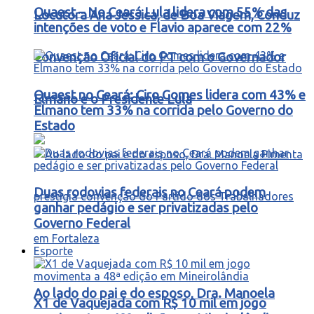
Quaest – No Ceará Lula lidera com 55% das
Locutora Ana Jéssica, de Boa Viagem, Conduz
intenções de voto e Flavio aparece com 22%
Convenção Oficial do PT com o Governador
Quaest no Ceará: Ciro Gomes lidera com 43% e
Elmano e o Presidente Lula
Elmano tem 33% na corrida pelo Governo do
Estado
Duas rodovias federais no Ceará podem
ganhar pedágio e ser privatizadas pelo
Governo Federal
Esporte
Ao lado do pai e do esposo, Dra. Manoela
X1 de Vaquejada com R$ 10 mil em jogo