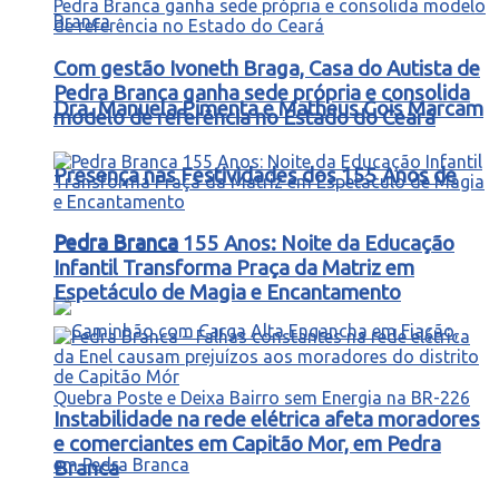
Com gestão Ivoneth Braga, Casa do Autista de
Pedra Branca ganha sede própria e consolida
Dra. Manuela Pimenta e Matheus Gois Marcam
modelo de referência no Estado do Ceará
Presença nas Festividades dos 155 Anos de
Pedra Branca
Pedra Branca 155 Anos: Noite da Educação
Infantil Transforma Praça da Matriz em
Espetáculo de Magia e Encantamento
Instabilidade na rede elétrica afeta moradores
e comerciantes em Capitão Mor, em Pedra
Branca