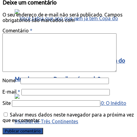
Deixe um comentário
O seu endereço de e-mail não será publicado.
Campos
obrigatórios são marcados com
*
Comentário
*
Você sabia que ano que vem já tem Copa do
Mundo e que o Brasil será a sede?
Nome
*
E-mail
*
Site
Salvar meus dados neste navegador para a próxima vez
que eu comentar.