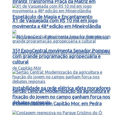
Infantil Transforma Praça da Matriz em
Espetáculo de Magia e Encantamento
X1 de Vaquejada com R$ 10 mil em jogo
movimenta a 48ª edição em Mineirolândia
35ª ExpoCentral movimenta Senador Pompeu
com grande programação agropecuária e
cultural
Instabilidade na rede elétrica afeta moradores
Sertão Central: Modernização da agricultura e
fixação do jovem no campo ganham força nos
debates regionais
e comerciantes em Capitão Mor, em Pedra