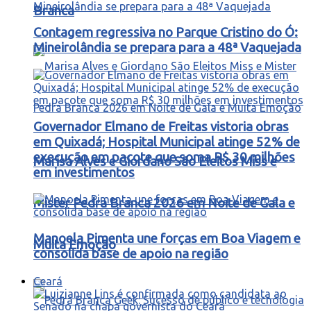
Branca
Contagem regressiva no Parque Cristino do Ó:
Mineirolândia se prepara para a 48ª Vaquejada
Governador Elmano de Freitas vistoria obras
em Quixadá; Hospital Municipal atinge 52% de
execução em pacote que soma R$ 30 milhões
Marisa Alves e Giordano São Eleitos Miss e
em investimentos
Mister Pedra Branca 2026 em Noite de Gala e
Manoela Pimenta une forças em Boa Viagem e
Muita Emoção
consolida base de apoio na região
Ceará