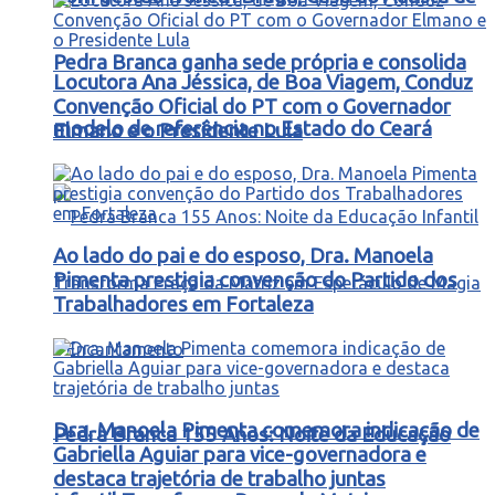
Pedra Branca ganha sede própria e consolida
Locutora Ana Jéssica, de Boa Viagem, Conduz
Convenção Oficial do PT com o Governador
modelo de referência no Estado do Ceará
Elmano e o Presidente Lula
Ao lado do pai e do esposo, Dra. Manoela
Pimenta prestigia convenção do Partido dos
Trabalhadores em Fortaleza
Dra. Manoela Pimenta comemora indicação de
Pedra Branca 155 Anos: Noite da Educação
Gabriella Aguiar para vice-governadora e
destaca trajetória de trabalho juntas