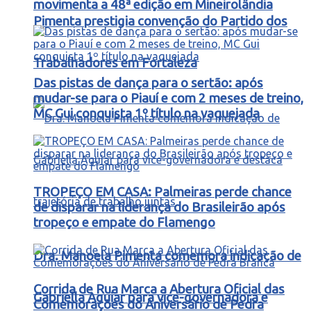
movimenta a 48ª edição em Mineirolândia
Pimenta prestigia convenção do Partido dos
Trabalhadores em Fortaleza
Das pistas de dança para o sertão: após
mudar-se para o Piauí e com 2 meses de treino,
MC Gui conquista 1º título na vaquejada
TROPEÇO EM CASA: Palmeiras perde chance
de disparar na liderança do Brasileirão após
tropeço e empate do Flamengo
Dra. Manoela Pimenta comemora indicação de
Corrida de Rua Marca a Abertura Oficial das
Gabriella Aguiar para vice-governadora e
Comemorações do Aniversário de Pedra