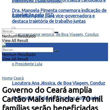
população”: Luiz Gastão oficializa candidatura
Dra. Manoela Pimenta comemora indicação de
à reeleição pelo PSD
Gabriella Aguiar para vice-governadora e
destaca trajetória de trabalho juntas
Nenhum Resultado
View All Result
Nenhum Resultado
View All Result
Home
Ceará
Locutora Ana Jéssica, de Boa Viagem, Conduz
Governo do Ceará amplia
Cartão Mais Infância e 70 mil
Convenção Oficial do PT com o Governador
famílias serão beneficiadas