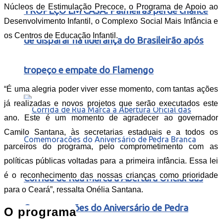
Núcleos de Estimulação Precoce, o Programa de Apoio ao
TROPEÇO EM CASA: Palmeiras perde chance
Desenvolvimento Infantil, o Complexo Social Mais Infância e
os Centros de Educação Infantil.
de disparar na liderança do Brasileirão após
tropeço e empate do Flamengo
“É uma alegria poder viver esse momento, com tantas ações
já realizadas e novos projetos que serão executados este
ano. Este é um momento de agradecer ao governador
Camilo Santana, às secretarias estaduais e a todos os
parceiros do programa, pelo comprometimento com as
políticas públicas voltadas para a primeira infância. Essa lei
é o reconhecimento das nossas crianças como prioridade
Corrida de Rua Marca a Abertura Oficial das
para o Ceará”, ressalta Onélia Santana.
Comemorações do Aniversário de Pedra
O programa