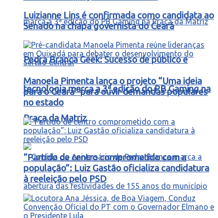
Luizianne Lins é confirmada como candidata ao
Senado na chapa governista do Ceará
Pedra Branca Geek: Sucesso de público e
Manoela Pimenta lança o projeto “Uma ideia
tecnologia marca a 3ª edição do PB Gaming na
para o Ceará” para ouvir demandas populares
no estado
Praça da Matriz
“Partido de centro comprometido com a
população”: Luiz Gastão oficializa candidatura
à reeleição pelo PSD