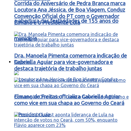
Corrida do Aniversário de Pedra Branca marca
Locutora Ana Jéssica, de Boa Viagem, Conduz
Convenção Oficial do PT com o Governador
a abertura das festividades de 155 anos do
Elmano e o Presidente Lula
município
Dra. Manoela Pimenta comemora indicação de
Regional
Gabriella Aguiar para vice-governadora e
destaca trajetória de trabalho juntas
Elmano de Freitas oficializa Gabriella Aguiar
como vice em sua chapa ao Governo do Ceará