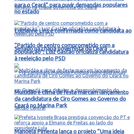
para o Ceará” para ouvir demandas populares
no estado
Luizianne Lins é confirmada como candidata ao
“Partido de centro comprometido com a
Senado na chapa governista do Ceará
população”: Luiz Gastão oficializa candidatura
à reeleição pelo PSD
Multidão e clima de festa marcam lançamento
da candidatura de Ciro Gomes ao Governo do
Ceará no Marina Park
Manoela Pimenta lança o projeto “Uma ideia