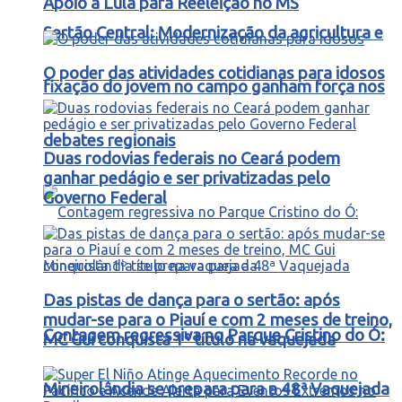
Apoio a Lula para Reeleição no MS
Sertão Central: Modernização da agricultura e
O poder das atividades cotidianas para idosos
fixação do jovem no campo ganham força nos
debates regionais
Duas rodovias federais no Ceará podem
ganhar pedágio e ser privatizadas pelo
Governo Federal
Das pistas de dança para o sertão: após
mudar-se para o Piauí e com 2 meses de treino,
Contagem regressiva no Parque Cristino do Ó:
MC Gui conquista 1º título na vaquejada
Mineirolândia se prepara para a 48ª Vaquejada