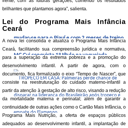
frente, com as futuras gerações, colhendo os resultados
brilhantes que plantamos agora”, salienta.
Lei do Programa Mais Infância
Das pistas de dança para o sertão: após
Ceará
mudar-se para o Piauí e com 2 meses de treino,
A nova lei consolida e atualiza o Programa Mais Infância
Ceará, facilitando sua compreensão jurídica e normativa,
MC Gui conquista 1º título na vaquejada
para a superação da extrema pobreza e a promoção do
desenvolvimento infantil. A partir de agora, com o
documento, fica formalizado o eixo “Tempo de Nascer”, que
consiste na reestruturação do cuidado materno-infantil a
partir da atenção à gestação de alto risco, visando a redução
da mortalidade materna e perinatal; além de garantir a
continuidade de outras ações como o Cartão Mais Infância, o
Programa Mais Nutrição, a oferta de espaços públicos
adequados ao desenvolvimento infantil, a implantação de