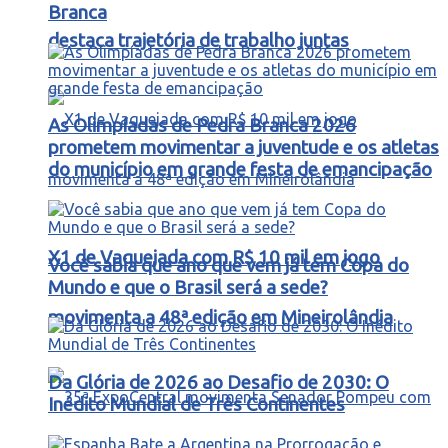
Branca
destaca trajetória de trabalho juntas
As Olimpíadas de Pedra Branca 2026
prometem movimentar a juventude e os atletas
do município em grande festa de emancipação
X1 de Vaquejada com R$ 10 mil em jogo
Você sabia que ano que vem já tem Copa do
Mundo e que o Brasil será a sede?
movimenta a 48ª edição em Mineirolândia
Da Glória de 2026 ao Desafio de 2030: O
Inédito Mundial de Três Continentes