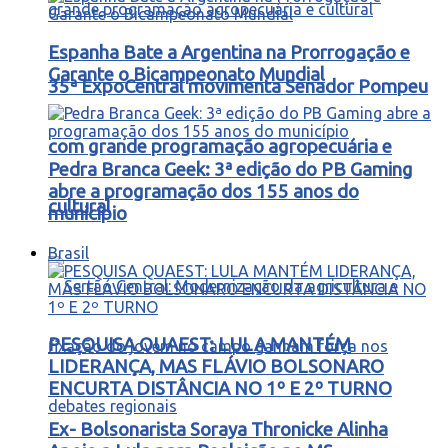
Espanha Bate a Argentina na Prorrogação e
Garante o Bicampeonato Mundial
35ª ExpoCentral movimenta Senador Pompeu
com grande programação agropecuária e
Pedra Branca Geek: 3ª edição do PB Gaming
abre a programação dos 155 anos do
cultural
município
Brasil
PESQUISA QUAEST: LULA MANTÉM
LIDERANÇA, MAS FLÁVIO BOLSONARO
ENCURTA DISTÂNCIA NO 1º E 2º TURNO
Ex- Bolsonarista Soraya Thronicke Alinha