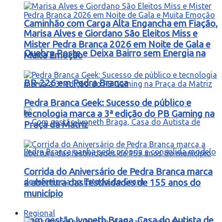
Caminhão com Carga Alta Engancha em Fiação,
Marisa Alves e Giordano São Eleitos Miss e
Mister Pedra Branca 2026 em Noite de Gala e
Quebra Poste e Deixa Bairro sem Energia na
Muita Emoção
BR-226 em Pedra Branca
Pedra Branca Geek: Sucesso de público e
tecnologia marca a 3ª edição do PB Gaming na
Praça da Matriz
Corrida do Aniversário de Pedra Branca marca
a abertura das festividades de 155 anos do
município
Regional
Com gestão Ivoneth Braga, Casa do Autista de