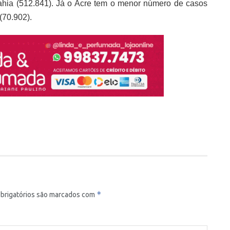
Bahia (512.841). Já o Acre tem o menor número de casos
(70.902).
*
brigatórios são marcados com