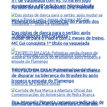
X1 de Vaquejada com R$ 10 mil em jogo
movimenta a 48ª edição em Mineirolândia
Ao lado do pai e do esposo, Dra. Manoela
Pimenta prestigia convenção do Partido dos
Das pistas de dança para o sertão: após
Trabalhadores em Fortaleza
mudar-se para o Piauí e com 2 meses de treino,
MC Gui conquista 1º título na vaquejada
TROPEÇO EM CASA: Palmeiras perde chance
de disparar na liderança do Brasileirão após
tropeço e empate do Flamengo
Dra. Manoela Pimenta comemora indicação de
Corrida de Rua Marca a Abertura Oficial das