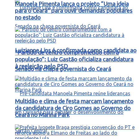
Manoela Pimenta lança o projeto “Uma ideia
para o Ceará” para ouvir demandas populares
no estado
Luizianne Lins é confirmada como candidata ao
“Partido de centro comprometido com a
população”: Luiz Gastão oficializa candidatura
à reeleição pelo PSD
Senado na chapa governista do Ceará
Multidão e clima de festa marcam lançamento
da candidatura de Ciro Gomes ao Governo do
Ceará no Marina Park