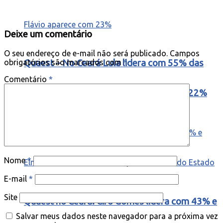
Deixe um comentário
O seu endereço de e-mail não será publicado.
Campos
obrigatórios são marcados com
Quaest – No Ceará Lula lidera com 55% das
*
Comentário
*
intenções de voto e Flavio aparece com 22%
Nome
*
E-mail
*
Site
Quaest no Ceará: Ciro Gomes lidera com 43% e
Salvar meus dados neste navegador para a próxima vez