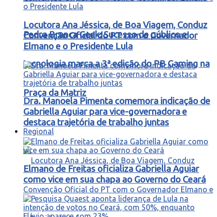
Locutora Ana Jéssica, de Boa Viagem, Conduz
Pedra Branca Geek: Sucesso de público e
Convenção Oficial do PT com o Governador
Elmano e o Presidente Lula
tecnologia marca a 3ª edição do PB Gaming na
Praça da Matriz
Dra. Manoela Pimenta comemora indicação de
Gabriella Aguiar para vice-governadora e
destaca trajetória de trabalho juntas
Regional
Elmano de Freitas oficializa Gabriella Aguiar
como vice em sua chapa ao Governo do Ceará