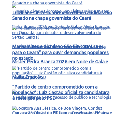
Luizianne Lins é confirmada como candidata ao
Senado na chapa governista do Ceará
Marisa Alves e Giordano São Eleitos Miss e
Manoela Pimenta lança o projeto “Uma ideia
para o Ceará” para ouvir demandas populares
no estado
Mister Pedra Branca 2026 em Noite de Gala e
Muita Emoção
“Partido de centro comprometido com a
população”: Luiz Gastão oficializa candidatura
à reeleição pelo PSD