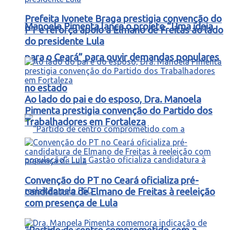
Prefeita Ivonete Braga prestigia convenção do
Manoela Pimenta lança o projeto “Uma ideia
PT e reforça apoio a Elmano de Freitas ao lado
do presidente Lula
para o Ceará” para ouvir demandas populares
no estado
Ao lado do pai e do esposo, Dra. Manoela
Pimenta prestigia convenção do Partido dos
Trabalhadores em Fortaleza
Convenção do PT no Ceará oficializa pré-
candidatura de Elmano de Freitas à reeleição
com presença de Lula