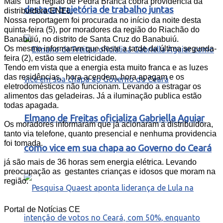
Mais uma região de Pedra Branca cobra providência da
destaca trajetória de trabalho juntas
distribuidora ENEL.
Nossa reportagem foi procurada no início da noite desta
quinta-feira (5), por moradores da região do Riachão do
Banabuiú, no distrito de Santa Cruz do Banabuiú.
Os mesmo informaram que deste a tarde da última segunda-
feira (2), estão sem eletricidade.
Tendo em vista que a energia esta muito franca e as luzes
das residências, hora acendem, hora apagam e
os
eletrodomésticos
não funcionam. Levando a estragar os
alimentos das geladeiras.
Já a iluminação publica estão
todas apagada.
Elmano de Freitas oficializa Gabriella Aguiar
Os moradores informaram que já acionaram a distribuidora,
tanto via telefone, quanto presencial e nenhuma providencia
foi tomada.
como vice em sua chapa ao Governo do Ceará
já são mais de 36 horas sem energia elétrica. Levando
preocupação as
gestantes crianças e idosos que moram na
região.
Portal de Notícias CE