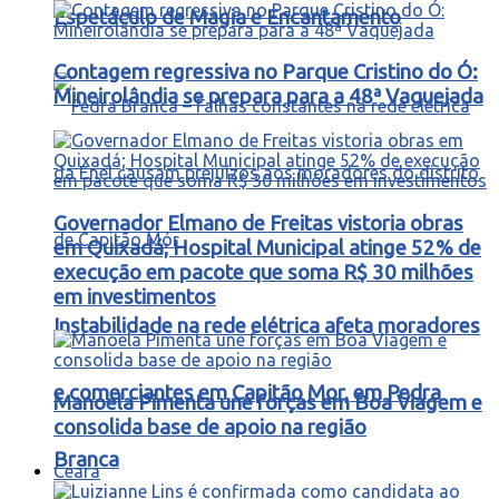
Espetáculo de Magia e Encantamento
Contagem regressiva no Parque Cristino do Ó:
Mineirolândia se prepara para a 48ª Vaquejada
Governador Elmano de Freitas vistoria obras
em Quixadá; Hospital Municipal atinge 52% de
execução em pacote que soma R$ 30 milhões
em investimentos
Instabilidade na rede elétrica afeta moradores
e comerciantes em Capitão Mor, em Pedra
Manoela Pimenta une forças em Boa Viagem e
consolida base de apoio na região
Branca
Ceará