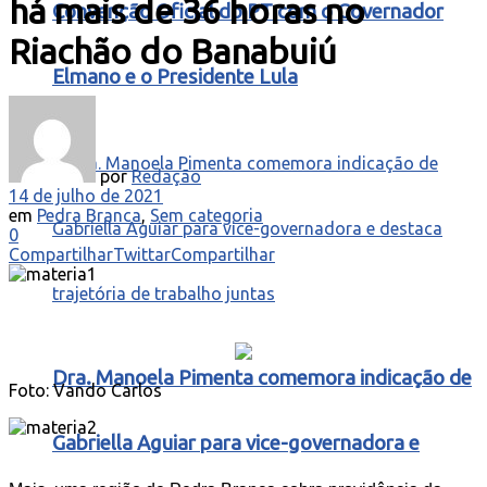
há mais de 36 horas no
Convenção Oficial do PT com o Governador
Riachão do Banabuiú
Elmano e o Presidente Lula
por
Redação
14 de julho de 2021
em
Pedra Branca
,
Sem categoria
0
Compartilhar
Twittar
Compartilhar
Dra. Manoela Pimenta comemora indicação de
Foto: Vando Carlos
Gabriella Aguiar para vice-governadora e