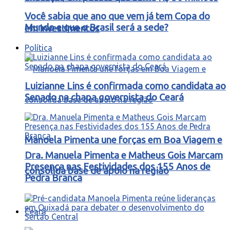
Você sabia que ano que vem já tem Copa do
Mundo e que o Brasil será a sede?
em investimentos
Política
Luizianne Lins é confirmada como candidata ao
Senado na chapa governista do Ceará
Manoela Pimenta une forças em Boa Viagem e
Dra. Manuela Pimenta e Matheus Gois Marcam
Presença nas Festividades dos 155 Anos de
consolida base de apoio na região
Pedra Branca
Ceará