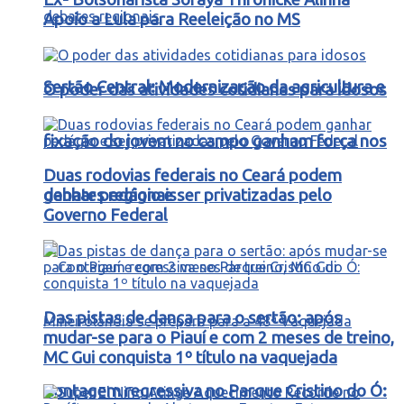
Apoio a Lula para Reeleição no MS
Sertão Central: Modernização da agricultura e
O poder das atividades cotidianas para idosos
fixação do jovem no campo ganham força nos
Duas rodovias federais no Ceará podem
debates regionais
ganhar pedágio e ser privatizadas pelo
Governo Federal
Das pistas de dança para o sertão: após
mudar-se para o Piauí e com 2 meses de treino,
MC Gui conquista 1º título na vaquejada
Contagem regressiva no Parque Cristino do Ó: