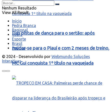
Nenhum Resultado
View All Result
Início
Pedra Branca
Regional
Das pistas de dança para o sertão: após
Ceará
Esporte
Brasil
mudar-se para o Piauí e com 2 meses de treino,
Política
© 2024 - Desenvolvido por
Webmundo Soluções
Interativas
MC Gui conquista 1º título na vaquejada