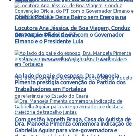
Quebra Poste e Deixa Bairro sem Energia na
Locutora Ana Jéssica, de Boa Viagem, Conduz
Convenção Oficial do PT com o Governador
BR-226 em Pedra Branca
Elmano e o Presidente Lula
Ao lado do pai e do esposo, Dra. Manoela
Pimenta prestigia convenção do Partido dos
Trabalhadores em Fortaleza
Com gestão Ivoneth Braga, Casa do Autista de
Dra. Manoela Pimenta comemora indicação de
Gabriella Aguiar para vice-governadora e