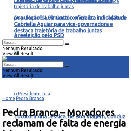
“Partido de centro comprometido com a
Dra. Manoela Pimenta comemora indicação de
população”: Luiz Gastão oficializa candidatura
Gabriella Aguiar para vice-governadora e
destaca trajetória de trabalho juntas
à reeleição pelo PSD
Nenhum Resultado
View All Result
Nenhum Resultado
View All Result
Home
Pedra Branca
Pedra Branca – Moradores
Locutora Ana Jéssica, de Boa Viagem, Conduz
reclamam de falta de energia