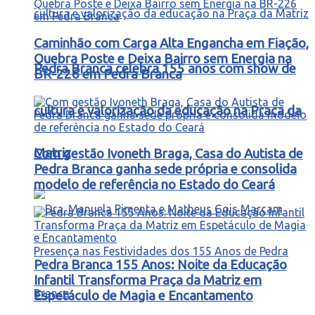
Caminhão com Carga Alta Engancha em Fiação,
Quebra Poste e Deixa Bairro sem Energia na
Pedra Branca celebra 155 anos com show de
BR-226 em Pedra Branca
cultura e valorização da educação na Praça da
Matriz
Com gestão Ivoneth Braga, Casa do Autista de
Pedra Branca ganha sede própria e consolida
modelo de referência no Estado do Ceará
Pedra Branca 155 Anos: Noite da Educação
Infantil Transforma Praça da Matriz em
Espetáculo de Magia e Encantamento