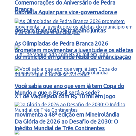
Comemorações do Aniversário de Pedra
Branca
Gabriella Aguiar para vice-governadora e
destaca trajetória de trabalho juntas
As Olimpíadas de Pedra Branca 2026
prometem movimentar a juventude e os atletas
do município em grande festa de emancipação
Você sabia que ano que vem já tem Copa do
Mundo e que o Brasil será a sede?
X1 de Vaquejada com R$ 10 mil em jogo
movimenta a 48ª edição em Mineirolândia
Da Glória de 2026 ao Desafio de 2030: O
Inédito Mundial de Três Continentes