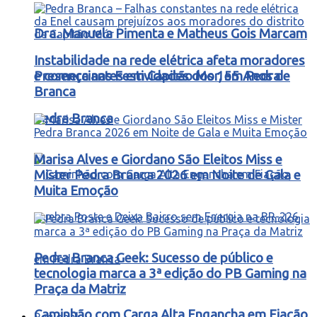
Dra. Manuela Pimenta e Matheus Gois Marcam
Instabilidade na rede elétrica afeta moradores
Presença nas Festividades dos 155 Anos de
e comerciantes em Capitão Mor, em Pedra
Branca
Pedra Branca
Marisa Alves e Giordano São Eleitos Miss e
Mister Pedra Branca 2026 em Noite de Gala e
Muita Emoção
Pedra Branca Geek: Sucesso de público e
tecnologia marca a 3ª edição do PB Gaming na
Praça da Matriz
Caminhão com Carga Alta Engancha em Fiação,
Regional