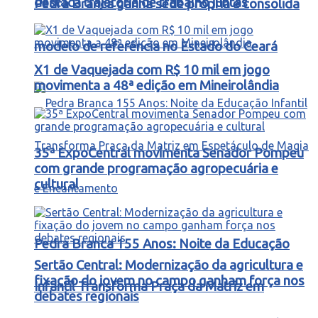
destaca trajetória de trabalho juntas
Pedra Branca ganha sede própria e consolida
modelo de referência no Estado do Ceará
X1 de Vaquejada com R$ 10 mil em jogo
movimenta a 48ª edição em Mineirolândia
35ª ExpoCentral movimenta Senador Pompeu
com grande programação agropecuária e
cultural
Pedra Branca 155 Anos: Noite da Educação
Sertão Central: Modernização da agricultura e
fixação do jovem no campo ganham força nos
Infantil Transforma Praça da Matriz em
debates regionais