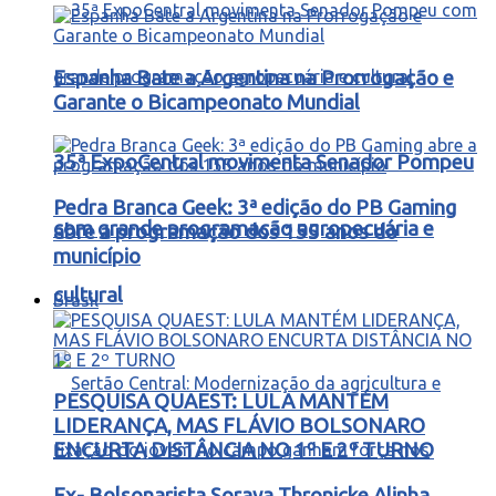
Espanha Bate a Argentina na Prorrogação e
Garante o Bicampeonato Mundial
35ª ExpoCentral movimenta Senador Pompeu
Pedra Branca Geek: 3ª edição do PB Gaming
com grande programação agropecuária e
abre a programação dos 155 anos do
município
cultural
Brasil
PESQUISA QUAEST: LULA MANTÉM
LIDERANÇA, MAS FLÁVIO BOLSONARO
ENCURTA DISTÂNCIA NO 1º E 2º TURNO
Ex- Bolsonarista Soraya Thronicke Alinha