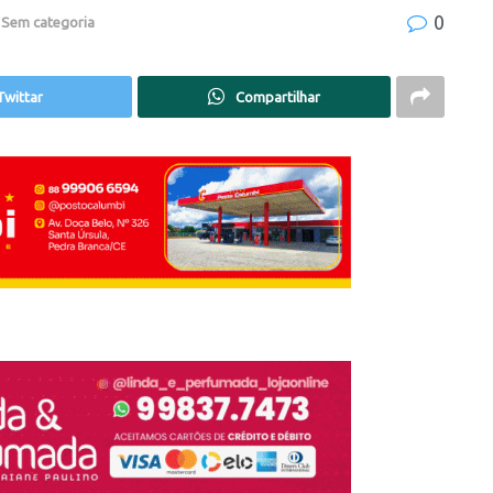
0
,
Sem categoria
Twittar
Compartilhar