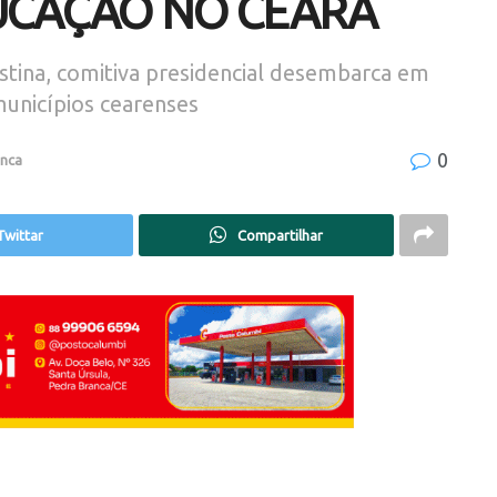
UCAÇÃO NO CEARÁ
stina, comitiva presidencial desembarca em
municípios cearenses
0
anca
Twittar
Compartilhar