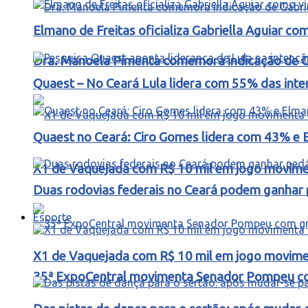
Elmano de Freitas oficializa Gabriella Aguiar c
Dra. Manoela Pimenta comemora indicação de Gab
Quaest – No Ceará Lula lidera com 55% das int
Quaest no Ceará: Ciro Gomes lidera com 43% e 
X1 de Vaquejada com R$ 10 mil em jogo movimen
Duas rodovias federais no Ceará podem ganhar p
Esporte
X1 de Vaquejada com R$ 10 mil em jogo movimen
35ª ExpoCentral movimenta Senador Pompeu co