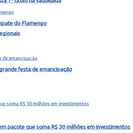
ta 1º título na vaquejada
empate do Flamengo
egionais
 grande festa de emancipação
o em pacote que soma R$ 30 milhões em investimentos