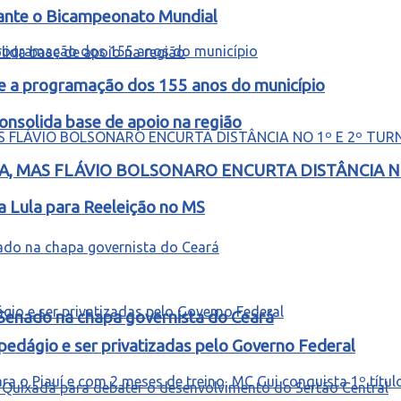
rante o Bicampeonato Mundial
e a programação dos 155 anos do município
nsolida base de apoio na região
, MAS FLÁVIO BOLSONARO ENCURTA DISTÂNCIA NO
a Lula para Reeleição no MS
 Senado na chapa governista do Ceará
edágio e ser privatizadas pelo Governo Federal