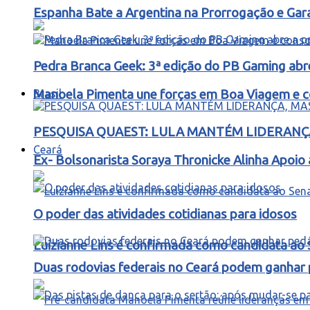
Espanha Bate a Argentina na Prorrogação e Ga
Pedra Branca Geek: 3ª edição do PB Gaming abr
Brasil
Manoela Pimenta une forças em Boa Viagem e co
PESQUISA QUAEST: LULA MANTÉM LIDERANÇA
Ceará
Ex- Bolsonarista Soraya Thronicke Alinha Apoio 
O poder das atividades cotidianas para idosos
Luizianne Lins é confirmada como candidata ao
Duas rodovias federais no Ceará podem ganhar p