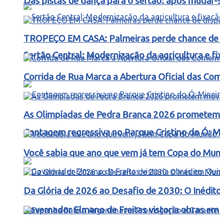
Das pistas de dança para o sertão: após mudar-s
TROPEÇO EM CASA: Palmeiras perde chance de d
Sertão Central: Modernização da agricultura e 
Corrida de Rua Marca a Abertura Oficial das C
As Olimpíadas de Pedra Branca 2026 prometem m
Contagem regressiva no Parque Cristino do Ó: M
Você sabia que ano que vem já tem Copa do Mund
Da Glória de 2026 ao Desafio de 2030: O Inédit
Governador Elmano de Freitas vistoria obras e