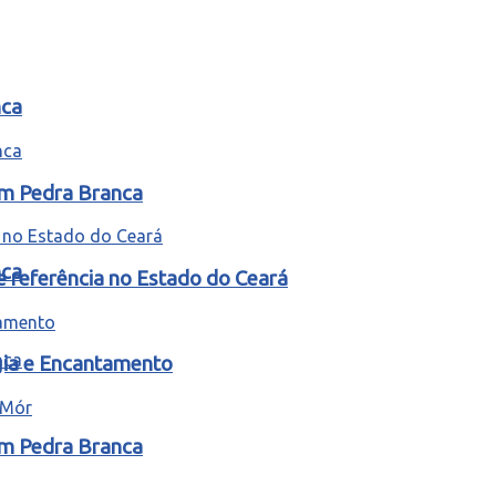
nca
em Pedra Branca
nca
e referência no Estado do Ceará
gia e Encantamento
em Pedra Branca