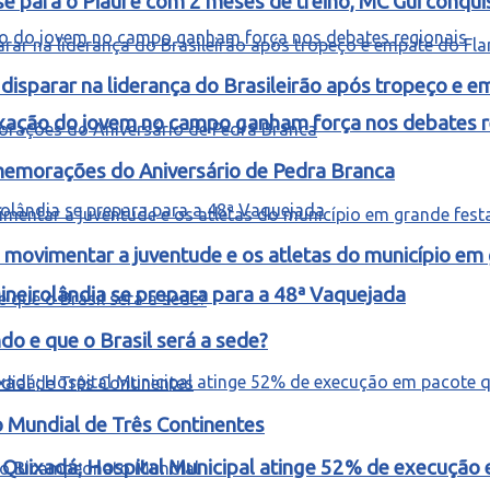
e para o Piauí e com 2 meses de treino, MC Gui conquis
isparar na liderança do Brasileirão após tropeço e 
fixação do jovem no campo ganham força nos debates r
omemorações do Aniversário de Pedra Branca
ovimentar a juventude e os atletas do município em
ineirolândia se prepara para a 48ª Vaquejada
o e que o Brasil será a sede?
o Mundial de Três Continentes
m Quixadá; Hospital Municipal atinge 52% de execuçã