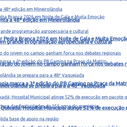
ta a 48ª edição em Mineirolândia
ter Pedra Branca 2026 em Noite de Gala e Muita Emoçã
m grande programação agropecuária e cultural
fixação do jovem no campo ganham força nos debates r
ogia marca a 3ª edição do PB Gaming na Praça da Matr
ineirolândia se prepara para a 48ª Vaquejada
m Quixadá; Hospital Municipal atinge 52% de execuçã