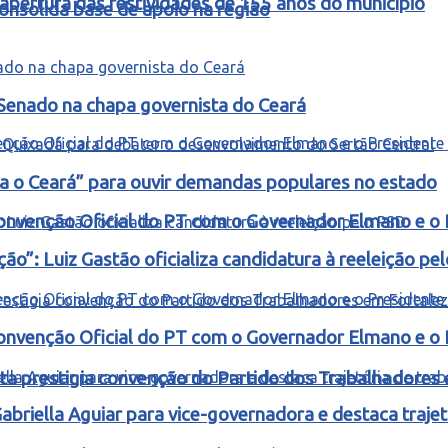
abertura das festividades de 155 anos do município
nsolida base de apoio na região
 Senado na chapa governista do Ceará
ra o Ceará” para ouvir demandas populares no estado
onvenção Oficial do PT com o Governador Elmano e o 
o”: Luiz Gastão oficializa candidatura à reeleição pe
onvenção Oficial do PT com o Governador Elmano e o 
ta prestigia convenção do Partido dos Trabalhadores
riella Aguiar para vice-governadora e destaca trajetó