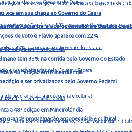
omo vice em sua chapa ao Governo do Ceará
riella Aguiar para vice-governadora e destaca trajetó
enções de voto e Flavio aparece com 22%
Elmano tem 33% na corrida pelo Governo do Estado
ta a 48ª edição em Mineirolândia
edágio e ser privatizadas pelo Governo Federal
ta a 48ª edição em Mineirolândia
m grande programação agropecuária e cultural