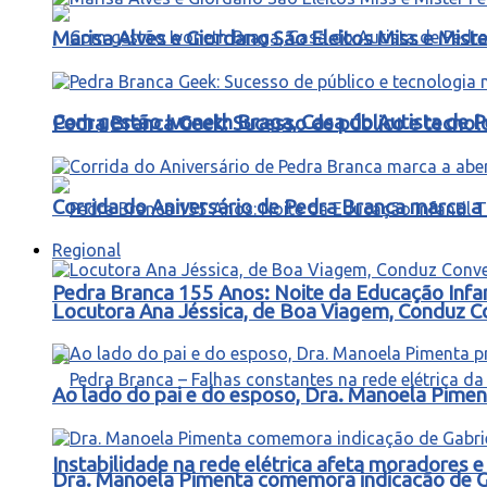
Marisa Alves e Giordano São Eleitos Miss e Mis
Com gestão Ivoneth Braga, Casa do Autista de P
Pedra Branca Geek: Sucesso de público e tecnol
Corrida do Aniversário de Pedra Branca marca a 
Regional
Pedra Branca 155 Anos: Noite da Educação Infa
Locutora Ana Jéssica, de Boa Viagem, Conduz C
Ao lado do pai e do esposo, Dra. Manoela Pimen
Instabilidade na rede elétrica afeta moradores
Dra. Manoela Pimenta comemora indicação de Gab