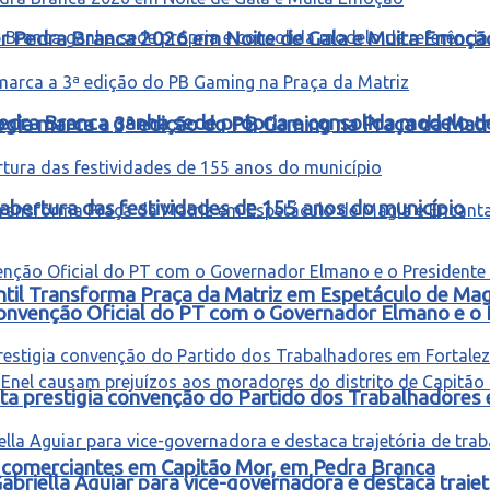
ter Pedra Branca 2026 em Noite de Gala e Muita Emoçã
edra Branca ganha sede própria e consolida modelo d
ogia marca a 3ª edição do PB Gaming na Praça da Matr
abertura das festividades de 155 anos do município
ntil Transforma Praça da Matriz em Espetáculo de Ma
onvenção Oficial do PT com o Governador Elmano e o 
ta prestigia convenção do Partido dos Trabalhadores
 e comerciantes em Capitão Mor, em Pedra Branca
riella Aguiar para vice-governadora e destaca trajetó