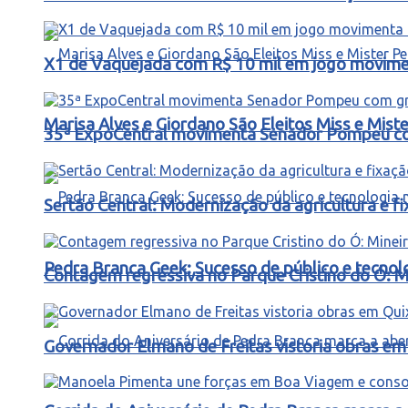
X1 de Vaquejada com R$ 10 mil em jogo movimen
Marisa Alves e Giordano São Eleitos Miss e Mis
35ª ExpoCentral movimenta Senador Pompeu co
Sertão Central: Modernização da agricultura e 
Pedra Branca Geek: Sucesso de público e tecnol
Contagem regressiva no Parque Cristino do Ó: M
Governador Elmano de Freitas vistoria obras e