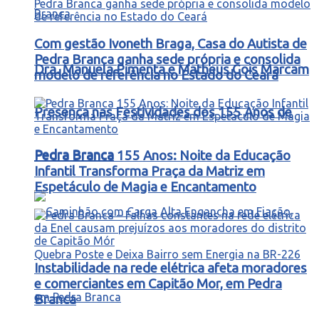
Com gestão Ivoneth Braga, Casa do Autista de
Pedra Branca ganha sede própria e consolida
Dra. Manuela Pimenta e Matheus Gois Marcam
modelo de referência no Estado do Ceará
Presença nas Festividades dos 155 Anos de
Pedra Branca
Pedra Branca 155 Anos: Noite da Educação
Infantil Transforma Praça da Matriz em
Espetáculo de Magia e Encantamento
Instabilidade na rede elétrica afeta moradores
e comerciantes em Capitão Mor, em Pedra
Branca