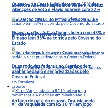
Quaest – No Ceará Lula lidera com 55% das
Locutora Ana Jéssica, de Boa Viagem, Conduz
intenções de voto e Flavio aparece com 22%
Convenção Oficial do PT com o Governador
Quaest no Ceará: Ciro Gomes lidera com 43% e
Elmano e o Presidente Lula
Elmano tem 33% na corrida pelo Governo do
Estado
Duas rodovias federais no Ceará podem
ganhar pedágio e ser privatizadas pelo
Governo Federal
Esporte
Ao lado do pai e do esposo, Dra. Manoela
X1 de Vaquejada com R$ 10 mil em jogo