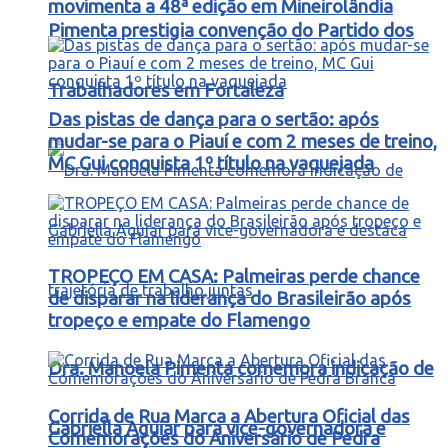
movimenta a 48ª edição em Mineirolândia
Pimenta prestigia convenção do Partido dos
Trabalhadores em Fortaleza
Das pistas de dança para o sertão: após
mudar-se para o Piauí e com 2 meses de treino,
MC Gui conquista 1º título na vaquejada
TROPEÇO EM CASA: Palmeiras perde chance
de disparar na liderança do Brasileirão após
tropeço e empate do Flamengo
Dra. Manoela Pimenta comemora indicação de
Corrida de Rua Marca a Abertura Oficial das
Gabriella Aguiar para vice-governadora e
Comemorações do Aniversário de Pedra