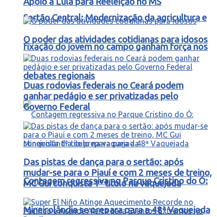
Apoio a Lula para Reeleição no MS
Sertão Central: Modernização da agricultura e
O poder das atividades cotidianas para idosos
fixação do jovem no campo ganham força nos
debates regionais
Duas rodovias federais no Ceará podem
ganhar pedágio e ser privatizadas pelo
Governo Federal
Das pistas de dança para o sertão: após
mudar-se para o Piauí e com 2 meses de treino,
Contagem regressiva no Parque Cristino do Ó:
MC Gui conquista 1º título na vaquejada
Mineirolândia se prepara para a 48ª Vaquejada