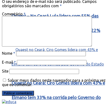
O seu endereço de e-mail não será publicado.
Campos
obrigatórios são marcados com
*
Comentário
*
Quaest – No Ceará Lula lidera com 55% das
intenções de voto e Flavio aparece com 22%
Nome
*
E-mail
*
Site
Salvar meus dados neste navegador para a próxima vez
Quaest no Ceará: Ciro Gomes lidera com 43% e
que eu comentar.
Elmano tem 33% na corrida pelo Governo do