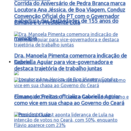
Corrida do Aniversário de Pedra Branca marca
Locutora Ana Jéssica, de Boa Viagem, Conduz
Convenção Oficial do PT com o Governador
a abertura das festividades de 155 anos do
Elmano e o Presidente Lula
município
Dra. Manoela Pimenta comemora indicação de
Regional
Gabriella Aguiar para vice-governadora e
destaca trajetória de trabalho juntas
Elmano de Freitas oficializa Gabriella Aguiar
como vice em sua chapa ao Governo do Ceará