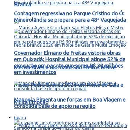
Branca
Contagem regressiva no Parque Cristino do Ó:
Mineirolândia se prepara para a 48ª Vaquejada
Governador Elmano de Freitas vistoria obras
em Quixadá; Hospital Municipal atinge 52% de
execução em pacote que soma R$ 30 milhões
Marisa Alves e Giordano São Eleitos Miss e
em investimentos
Mister Pedra Branca 2026 em Noite de Gala e
Manoela Pimenta une forças em Boa Viagem e
Muita Emoção
consolida base de apoio na região
Ceará