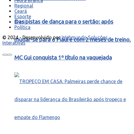
Pedra Branca
Regional
Ceará
Esporte
Das pistas de dança para o sertão: após
Brasil
Política
© 2024 - Desenvolvido por
Webmundo Soluções
mudar-se para o Piauí e com 2 meses de treino,
Interativas
MC Gui conquista 1º título na vaquejada