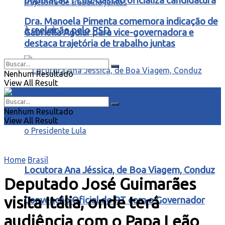
população”: Luiz Gastão oficializa candidatura
Dra. Manoela Pimenta comemora indicação de
à reeleição pelo PSD
Gabriella Aguiar para vice-governadora e
destaca trajetória de trabalho juntas
Nenhum Resultado
View All Result
Nenhum Resultado
View All Result
Home
Brasil
Locutora Ana Jéssica, de Boa Viagem, Conduz
Deputado José Guimarães
visita Itália, onde terá
Convenção Oficial do PT com o Governador
audiência com o Papa Leão