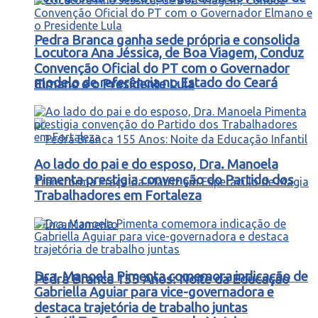
Pedra Branca ganha sede própria e consolida
Locutora Ana Jéssica, de Boa Viagem, Conduz
Convenção Oficial do PT com o Governador
modelo de referência no Estado do Ceará
Elmano e o Presidente Lula
Ao lado do pai e do esposo, Dra. Manoela
Pimenta prestigia convenção do Partido dos
Trabalhadores em Fortaleza
Dra. Manoela Pimenta comemora indicação de
Pedra Branca 155 Anos: Noite da Educação
Gabriella Aguiar para vice-governadora e
destaca trajetória de trabalho juntas