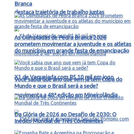
Branca
destaca trajetória de trabalho juntas
As Olimpíadas de Pedra Branca 2026
prometem movimentar a juventude e os atletas
do município em grande festa de emancipação
X1 de Vaquejada com R$ 10 mil em jogo
Você sabia que ano que vem já tem Copa do
Mundo e que o Brasil será a sede?
movimenta a 48ª edição em Mineirolândia
Da Glória de 2026 ao Desafio de 2030: O
Inédito Mundial de Três Continentes