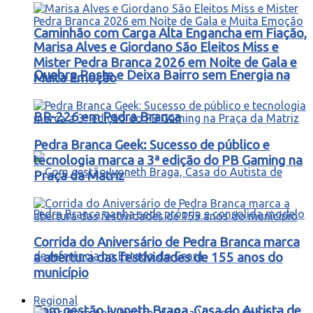
Caminhão com Carga Alta Engancha em Fiação,
Marisa Alves e Giordano São Eleitos Miss e
Mister Pedra Branca 2026 em Noite de Gala e
Quebra Poste e Deixa Bairro sem Energia na
Muita Emoção
BR-226 em Pedra Branca
Pedra Branca Geek: Sucesso de público e
tecnologia marca a 3ª edição do PB Gaming na
Praça da Matriz
Corrida do Aniversário de Pedra Branca marca
a abertura das festividades de 155 anos do
município
Regional
Com gestão Ivoneth Braga, Casa do Autista de