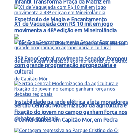
Infantil Transforma Praça da Matriz em
Espetáculo de Magia e Encantamento
X1 de Vaquejada com R$ 10 mil em jogo
movimenta a 48ª edição em Mineirolândia
35ª ExpoCentral movimenta Senador Pompeu
com grande programação agropecuária e
cultural
Instabilidade na rede elétrica afeta moradores
Sertão Central: Modernização da agricultura e
fixação do jovem no campo ganham força nos
debates regionais
e comerciantes em Capitão Mor, em Pedra