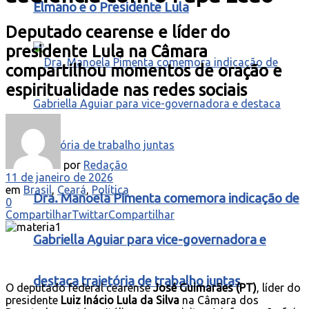
Elmano e o Presidente Lula
Deputado cearense e líder do
presidente Lula na Câmara
compartilhou momentos de oração e
espiritualidade nas redes sociais
por
Redação
11 de janeiro de 2026
em
Brasil
,
Ceará
,
Política
Dra. Manoela Pimenta comemora indicação de
0
Compartilhar
Twittar
Compartilhar
Gabriella Aguiar para vice-governadora e
destaca trajetória de trabalho juntas
O deputado federal cearense
José Guimarães (PT)
, líder do
presidente
Luiz Inácio Lula da Silva
na Câmara dos