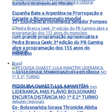
Espanha Bate a Argentina na Prorrogação e
Garante o Bicampeonato Mundial
35ª ExpoCentral movimenta Senador Pompeu
com grande programação agropecuária e
Pedra Branca Geek: 3ª edição do PB Gaming
abre a programação dos 155 anos do
cultural
município
Brasil
PESQUISA QUAEST: LULA MANTÉM
LIDERANÇA, MAS FLÁVIO BOLSONARO
ENCURTA DISTÂNCIA NO 1º E 2º TURNO
Ex- Bolsonarista Soraya Thronicke Alinha