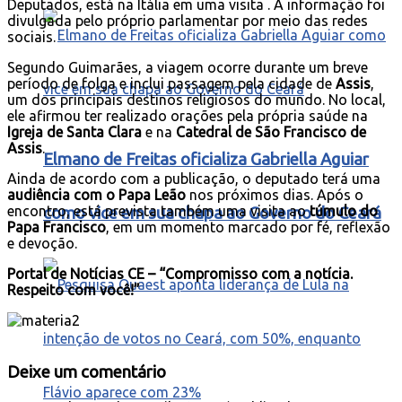
Deputados, está na Itália em uma visita . A informação foi
divulgada pelo próprio parlamentar por meio das redes
sociais.
Segundo Guimarães, a viagem ocorre durante um breve
período de folga e inclui passagem pela cidade de
Assis
,
um dos principais destinos religiosos do mundo. No local,
ele afirmou ter realizado orações pela própria saúde na
Igreja de Santa Clara
e na
Catedral de São Francisco de
Assis
.
Elmano de Freitas oficializa Gabriella Aguiar
Ainda de acordo com a publicação, o deputado terá uma
audiência com o Papa Leão
nos próximos dias. Após o
encontro, está prevista também uma visita ao
túmulo do
como vice em sua chapa ao Governo do Ceará
Papa Francisco
, em um momento marcado por fé, reflexão
e devoção.
Portal de Notícias CE – “Compromisso com a notícia.
Respeito com você!”
Deixe um comentário