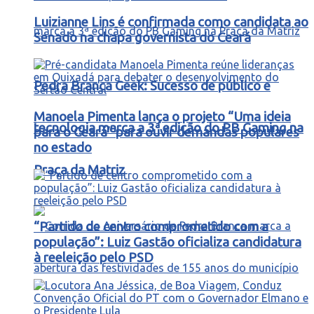
Luizianne Lins é confirmada como candidata ao
Senado na chapa governista do Ceará
Pedra Branca Geek: Sucesso de público e
Manoela Pimenta lança o projeto “Uma ideia
tecnologia marca a 3ª edição do PB Gaming na
para o Ceará” para ouvir demandas populares
no estado
Praça da Matriz
“Partido de centro comprometido com a
população”: Luiz Gastão oficializa candidatura
à reeleição pelo PSD