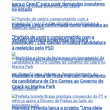
para o Ceará” para ouvir demandas populares
no estado
Luizianne Lins é confirmada como candidata ao
“Partido de centro comprometido com a
Senado na chapa governista do Ceará
população”: Luiz Gastão oficializa candidatura
à reeleição pelo PSD
Multidão e clima de festa marcam lançamento
da candidatura de Ciro Gomes ao Governo do
Ceará no Marina Park
Manoela Pimenta lança o projeto “Uma ideia