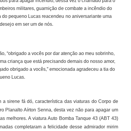
ados para apagar incêndio, dessa vez o chamado para o
ombeiros militares, guarnição de combate a incêndio do
ta do pequeno Lucas reacendeu no aniversariante uma
desejo em ser um de nós.
o, “obrigado a vocês por dar atenção ao meu sobrinho,
ma criança que está precisando demais do nosso amor,
gado obrigado a vocês,” emocionada agradeceu a tia do
ueno Lucas.
a sirene fá dó, característica das viaturas do Corpo de
 Planalto Aírton Senna, desta vez não para apagar um
ias melhores. A viatura Auto Bomba Tanque 43 (ABT 43)
madas completaram a felicidade desse admirador mirim