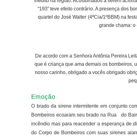
inédito na região. Acostumados a serem acion
“193” teve efeito contrário. A presença dos b
quartel do José Walter (4ªCia/1ºBBM) na fes
grande chama: o 
De acordo com a Senhora Antônia Pereira Leitã
que é criança que ama demais os bombeiros, u
nosso carinho, obrigado a vocês obrigado obri
peq
Emoção
O brado da sirene intermitente em conjunto com 
Bombeiros ecoaram seu brado na Rua do Bairro
incêndio mas para reacender a esperança de d
do Corpo de Bombeiros com suas sirenes alar