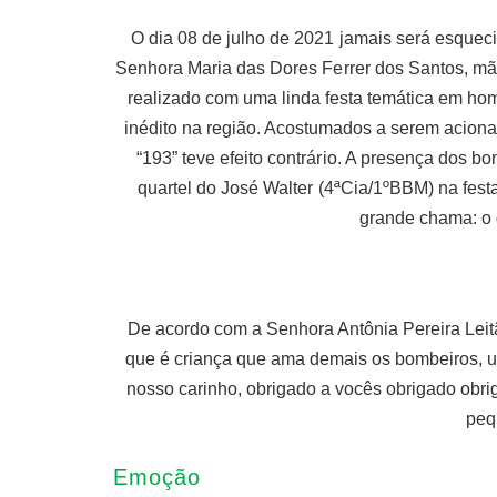
O dia 08 de julho de 2021 jamais será esqueci
Senhora Maria das Dores Ferrer dos Santos, mãe
realizado com uma linda festa temática em ho
inédito na região. Acostumados a serem acion
“193” teve efeito contrário. A presença dos b
quartel do José Walter (4ªCia/1ºBBM) na fes
grande chama: o 
De acordo com a Senhora Antônia Pereira Leitã
que é criança que ama demais os bombeiros, u
nosso carinho, obrigado a vocês obrigado obri
peq
Emoção