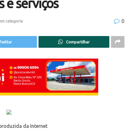
 e serviços
0
em categoria
Twittar
Compartilhar
roduzida da Internet