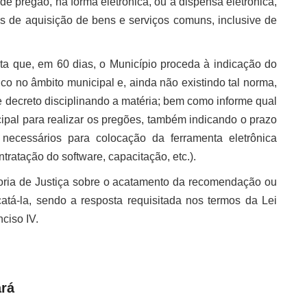
 de pregão, na forma eletrônica, ou a dispensa eletrônica,
 de aquisição de bens e serviços comuns, inclusive de
ita que, em 60 dias, o Município proceda à indicação do
co no âmbito municipal e, ainda não existindo tal norma,
 decreto disciplinando a matéria; bem como informe qual
icipal para realizar os pregões, também indicando o prazo
necessários para colocação da ferramenta eletrônica
tratação do software, capacitação, etc.).
toria de Justiça sobre o acatamento da recomendação ou
atá-la, sendo a resposta requisitada nos termos da Lei
nciso IV.
ará