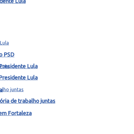
idente Lula
lo PSD
Presidente Lula
Presidente Lula
ria de trabalho juntas
 em Fortaleza