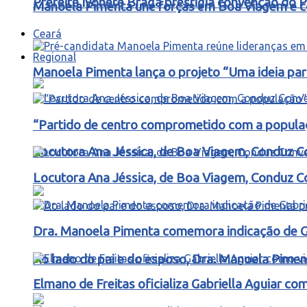
Prefeita Ivonete Braga prestigia convenção do P
Manoela Pimenta une forças em Boa Viagem e co
Ceará
Regional
Manoela Pimenta lança o projeto “Uma ideia pa
“Partido de centro comprometido com a populaçã
Locutora Ana Jéssica, de Boa Viagem, Conduz C
Locutora Ana Jéssica, de Boa Viagem, Conduz C
Dra. Manoela Pimenta comemora indicação de Gab
Ao lado do pai e do esposo, Dra. Manoela Pimen
Elmano de Freitas oficializa Gabriella Aguiar c