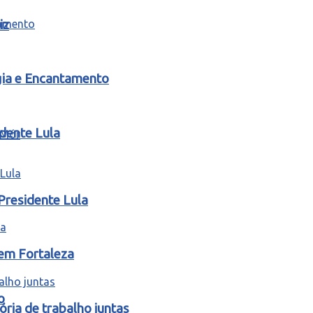
iz
gia e Encantamento
idente Lula
Presidente Lula
 em Fortaleza
o
ria de trabalho juntas