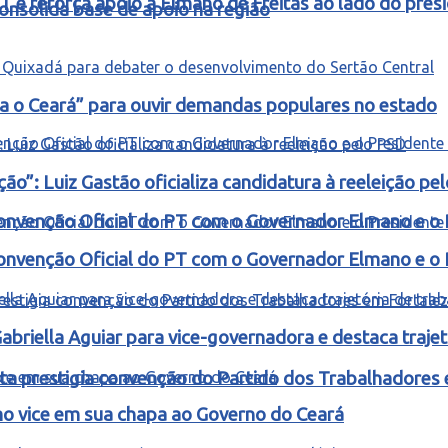
T e reforça apoio a Elmano de Freitas ao lado do pres
nsolida base de apoio na região
ra o Ceará” para ouvir demandas populares no estado
o”: Luiz Gastão oficializa candidatura à reeleição pe
onvenção Oficial do PT com o Governador Elmano e o 
onvenção Oficial do PT com o Governador Elmano e o 
riella Aguiar para vice-governadora e destaca trajetó
ta prestigia convenção do Partido dos Trabalhadores
omo vice em sua chapa ao Governo do Ceará