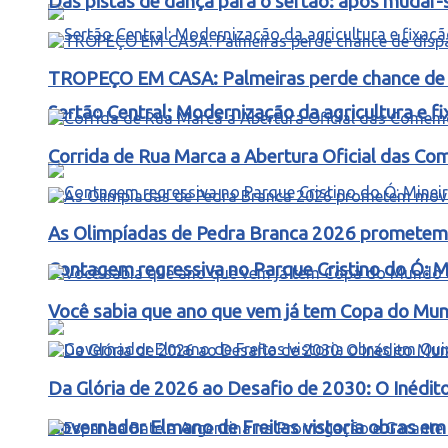
Das pistas de dança para o sertão: após mudar-s
TROPEÇO EM CASA: Palmeiras perde chance de d
Sertão Central: Modernização da agricultura e 
Corrida de Rua Marca a Abertura Oficial das C
As Olimpíadas de Pedra Branca 2026 prometem m
Contagem regressiva no Parque Cristino do Ó: M
Você sabia que ano que vem já tem Copa do Mund
Da Glória de 2026 ao Desafio de 2030: O Inédit
Governador Elmano de Freitas vistoria obras e