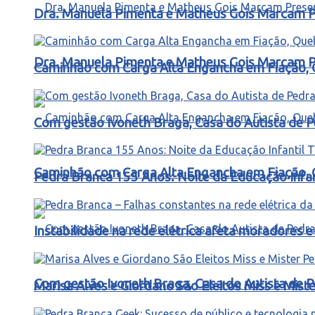
Dra. Manuela Pimenta e Matheus Gois Marcam P
Dra. Manuela Pimenta e Matheus Gois Marcam P
Caminhão com Carga Alta Engancha em Fiação, 
Com gestão Ivoneth Braga, Casa do Autista de P
Caminhão com Carga Alta Engancha em Fiação, 
Pedra Branca 155 Anos: Noite da Educação Infa
Instabilidade na rede elétrica afeta moradores
Com gestão Ivoneth Braga, Casa do Autista de P
Marisa Alves e Giordano São Eleitos Miss e Mis