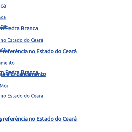
nca
nca
em Pedra Branca
e referência no Estado do Ceará
em Pedra Branca
gia e Encantamento
e referência no Estado do Ceará
o