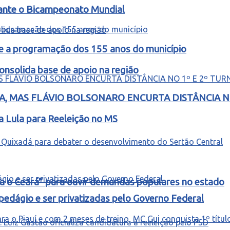
rante o Bicampeonato Mundial
e a programação dos 155 anos do município
nsolida base de apoio na região
, MAS FLÁVIO BOLSONARO ENCURTA DISTÂNCIA NO
a Lula para Reeleição no MS
ra o Ceará” para ouvir demandas populares no estado
edágio e ser privatizadas pelo Governo Federal