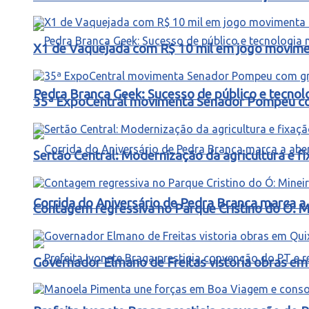
X1 de Vaquejada com R$ 10 mil em jogo movimen
Pedra Branca Geek: Sucesso de público e tecnol
35ª ExpoCentral movimenta Senador Pompeu co
Sertão Central: Modernização da agricultura e 
Corrida do Aniversário de Pedra Branca marca a 
Contagem regressiva no Parque Cristino do Ó: M
Governador Elmano de Freitas vistoria obras e