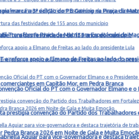
ogia marca a 3ª edição do PB Gaming na Praça da Matr
ntil Transforma Praça da Matriz em Espetáculo de Ma
abertura das festividades de 155 anos do município
T e reforça apoio a Elmano de Freitas ao lado do pres
 e comerciantes em Capitão Mor, em Pedra Branca
onvenção Oficial do PT com o Governador Elmano e o 
ta prestigia convenção do Partido dos Trabalhadores
ter Pedra Branca 2026 em Noite de Gala e Muita Emoçã
riella Aguiar para vice-governadora e destaca trajetó