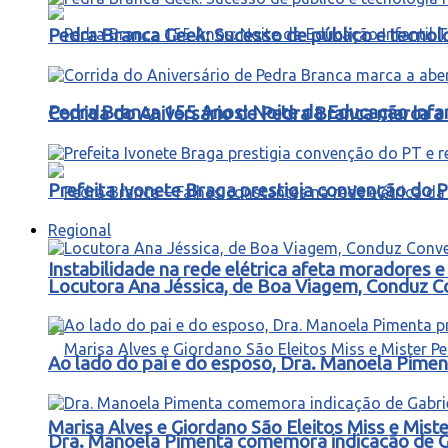
Pedra Branca Geek: Sucesso de público e tecnol
Pedra Branca 155 Anos: Noite da Educação Infa
Corrida do Aniversário de Pedra Branca marca a 
Prefeita Ivonete Braga prestigia convenção do P
Regional
Instabilidade na rede elétrica afeta moradores
Locutora Ana Jéssica, de Boa Viagem, Conduz C
Ao lado do pai e do esposo, Dra. Manoela Pimen
Marisa Alves e Giordano São Eleitos Miss e Mis
Dra. Manoela Pimenta comemora indicação de Gab