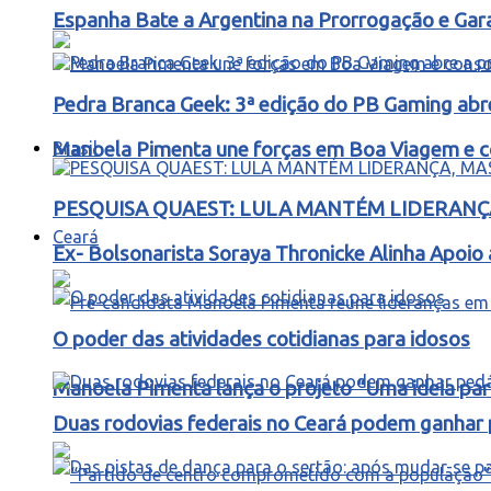
Espanha Bate a Argentina na Prorrogação e Ga
Pedra Branca Geek: 3ª edição do PB Gaming abr
Brasil
Manoela Pimenta une forças em Boa Viagem e co
PESQUISA QUAEST: LULA MANTÉM LIDERANÇA
Ceará
Ex- Bolsonarista Soraya Thronicke Alinha Apoio 
O poder das atividades cotidianas para idosos
Manoela Pimenta lança o projeto “Uma ideia pa
Duas rodovias federais no Ceará podem ganhar p