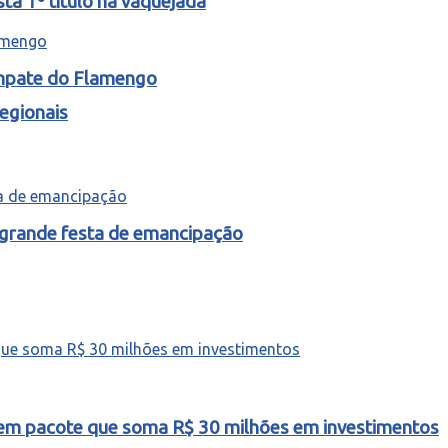
ta 1º título na vaquejada
empate do Flamengo
egionais
 grande festa de emancipação
o em pacote que soma R$ 30 milhões em investimentos