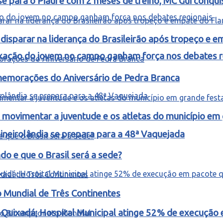
e para o Piauí e com 2 meses de treino, MC Gui conquis
isparar na liderança do Brasileirão após tropeço e 
fixação do jovem no campo ganham força nos debates r
omemorações do Aniversário de Pedra Branca
ovimentar a juventude e os atletas do município em
ineirolândia se prepara para a 48ª Vaquejada
o e que o Brasil será a sede?
o Mundial de Três Continentes
m Quixadá; Hospital Municipal atinge 52% de execuçã