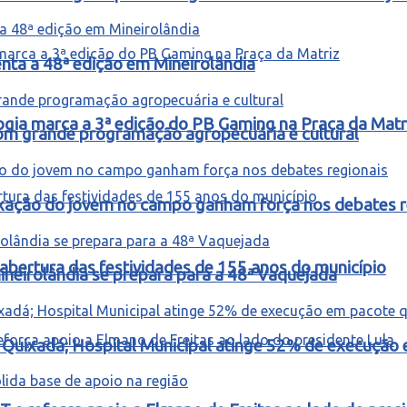
ta a 48ª edição em Mineirolândia
ogia marca a 3ª edição do PB Gaming na Praça da Matr
m grande programação agropecuária e cultural
fixação do jovem no campo ganham força nos debates r
abertura das festividades de 155 anos do município
ineirolândia se prepara para a 48ª Vaquejada
m Quixadá; Hospital Municipal atinge 52% de execuçã