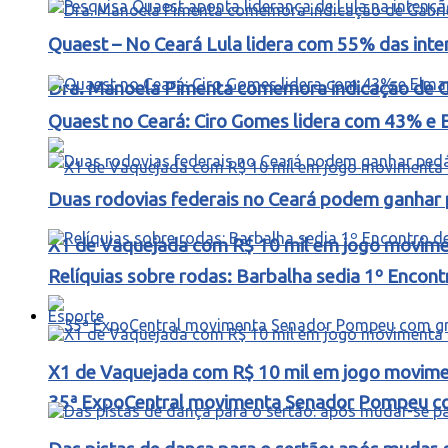
Quaest – No Ceará Lula lidera com 55% das int
Dra. Manoela Pimenta comemora indicação de Gab
Quaest no Ceará: Ciro Gomes lidera com 43% e 
Duas rodovias federais no Ceará podem ganhar p
X1 de Vaquejada com R$ 10 mil em jogo movimen
Relíquias sobre rodas: Barbalha sedia 1º Encon
Esporte
X1 de Vaquejada com R$ 10 mil em jogo movimen
35ª ExpoCentral movimenta Senador Pompeu co