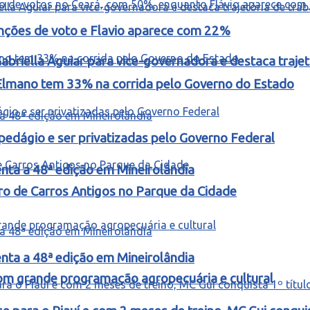
enções de voto e Flavio aparece com 22%
riella Aguiar para vice-governadora e destaca trajetó
Elmano tem 33% na corrida pelo Governo do Estado
edágio e ser privatizadas pelo Governo Federal
ta a 48ª edição em Mineirolândia
tro de Carros Antigos no Parque da Cidade
ta a 48ª edição em Mineirolândia
m grande programação agropecuária e cultural