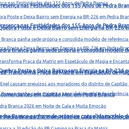
resença nas Festividades dos 155 Anos de Pedra Bra
resença nas Festividades dos 155 Anos de Pedra Bra
Quebra Poste e Deixa Bairro sem Energia na BR-226 
edra Branca ganha sede própria e consolida modelo d
Quebra Poste e Deixa Bairro sem Energia na BR-226 
ntil Transforma Praça da Matriz em Espetáculo de Ma
 e comerciantes em Capitão Mor, em Pedra Branca
edra Branca ganha sede própria e consolida modelo d
ter Pedra Branca 2026 em Noite de Gala e Muita Emoçã