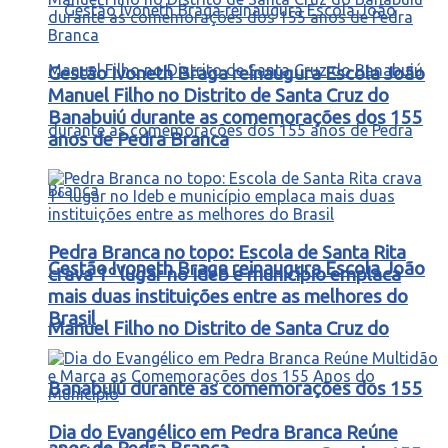
Gestão Ivoneth Braga reinaugura Escola João
Manuel Filho no Distrito de Santa Cruz do
Banabuiú durante as comemorações dos 155
anos de Pedra Branca
Pedra Branca no topo: Escola de Santa Rita
Gestão Ivoneth Braga reinaugura Escola João
crava 1º lugar no Ideb e município emplaca
mais duas instituições entre as melhores do
Brasil
Manuel Filho no Distrito de Santa Cruz do
Banabuiú durante as comemorações dos 155
Dia do Evangélico em Pedra Branca Reúne