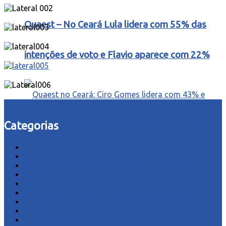
Quaest – No Ceará Lula lidera com 55% das
intenções de voto e Flavio aparece com 22%
Categorias
acidente
Áudio
Quaest no Ceará: Ciro Gomes lidera com 43% e
Brasil
Ceará
Cultura
Esporte
Elmano tem 33% na corrida pelo Governo do
Fotos
Futebol
Internacional
Estado