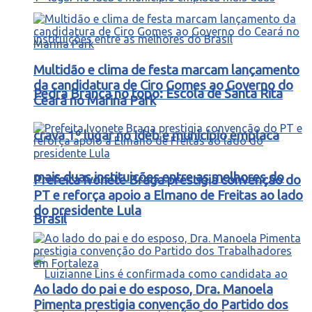
Multidão e clima de festa marcam lançamento
da candidatura de Ciro Gomes ao Governo do
Pedra Branca no topo: Escola de Santa Rita
Ceará no Marina Park
crava 1º lugar no Ideb e município emplaca
mais duas instituições entre as melhores do
Prefeita Ivonete Braga prestigia convenção do
PT e reforça apoio a Elmano de Freitas ao lado
do presidente Lula
Brasil
Ao lado do pai e do esposo, Dra. Manoela
Pimenta prestigia convenção do Partido dos