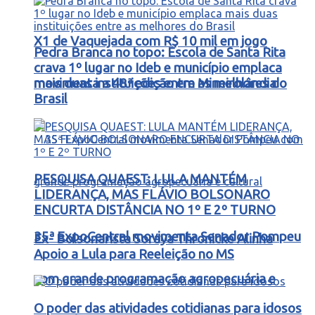
X1 de Vaquejada com R$ 10 mil em jogo
Pedra Branca no topo: Escola de Santa Rita
crava 1º lugar no Ideb e município emplaca
movimenta a 48ª edição em Mineirolândia
mais duas instituições entre as melhores do
Brasil
PESQUISA QUAEST: LULA MANTÉM
LIDERANÇA, MAS FLÁVIO BOLSONARO
ENCURTA DISTÂNCIA NO 1º E 2º TURNO
35ª ExpoCentral movimenta Senador Pompeu
Ex- Bolsonarista Soraya Thronicke Alinha
Apoio a Lula para Reeleição no MS
com grande programação agropecuária e
O poder das atividades cotidianas para idosos