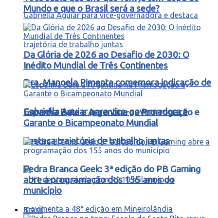
Mundo e que o Brasil será a sede?
Da Glória de 2026 ao Desafio de 2030: O
Inédito Mundial de Três Continentes
Dra. Manoela Pimenta comemora indicação de
Gabriella Aguiar para vice-governadora e
Espanha Bate a Argentina na Prorrogação e
Garante o Bicampeonato Mundial
destaca trajetória de trabalho juntas
Pedra Branca Geek: 3ª edição do PB Gaming
abre a programação dos 155 anos do
município
Brasil