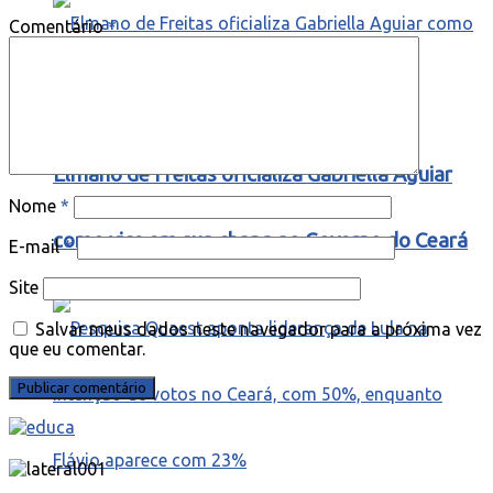
Comentário
*
Elmano de Freitas oficializa Gabriella Aguiar
Nome
*
como vice em sua chapa ao Governo do Ceará
E-mail
*
Site
Salvar meus dados neste navegador para a próxima vez
que eu comentar.