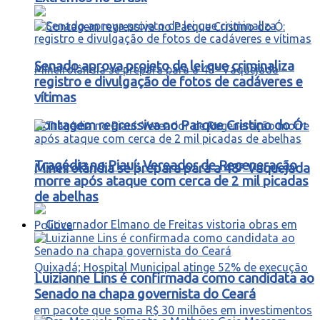
Senado aprova projeto de lei que criminaliza
registro e divulgação de fotos de cadáveres e
vítimas
Contagem regressiva no Parque Cristino do Ó:
Tragédia no Piauí: Vereador de Regeneração
Mineirolândia se prepara para a 48ª Vaquejada
morre após ataque com cerca de 2 mil picadas
de abelhas
Política
Luizianne Lins é confirmada como candidata ao
Senado na chapa governista do Ceará