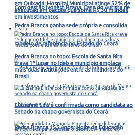
em Quixadá; Hospital Municipal atinge 52% de
Com gestão Ivoneth Braga, Casa do Autista de
execução em pacote que soma R$ 30 milhões
em investimentos
Pedra Branca ganha sede própria e consolida
Ceará
modelo de referência no Estado do Ceará
Pedra Branca no topo: Escola de Santa Rita
crava 1º lugar no Ideb e município emplaca
mais duas instituições entre as melhores do
Brasil
Luizianne Lins é confirmada como candidata ao
Senado na chapa governista do Ceará
Pedra Branca 155 Anos: Noite da Educação