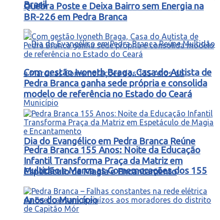
Brasil
Quebra Poste e Deixa Bairro sem Energia na
BR-226 em Pedra Branca
Com gestão Ivoneth Braga, Casa do Autista de
Pedra Branca ganha sede própria e consolida
modelo de referência no Estado do Ceará
Dia do Evangélico em Pedra Branca Reúne
Pedra Branca 155 Anos: Noite da Educação
Infantil Transforma Praça da Matriz em
Multidão e Marca as Comemorações dos 155
Espetáculo de Magia e Encantamento
Anos do Município