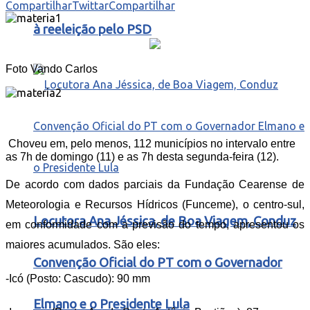
Compartilhar
Twittar
Compartilhar
à reeleição pelo PSD
Foto Vando Carlos
Choveu em, pelo menos, 112 municípios no intervalo entre
as 7h de domingo (11) e as 7h desta segunda-feira (12).
De acordo com dados parciais da Fundação Cearense de
Meteorologia e Recursos Hídricos (Funceme), o centro-sul,
Locutora Ana Jéssica, de Boa Viagem, Conduz
em conformidade com a previsão do tempo, apresentou os
maiores acumulados. São eles:
Convenção Oficial do PT com o Governador
-Icó (Posto: Cascudo): 90 mm
Elmano e o Presidente Lula