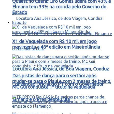
Quaest no Ceará: Ciro Gomes lidera com 43% e
Elmano tem 33% na corrida pelo Governo do
Estado
Esporte
X1 de Vaquejada com R$ 10 mil em jogo
movimenta a 48ª edição em Mineirolândia
Locutora Ana Jéssica, de Boa Viagem, Conduz
Das pistas de dança para o sertão: após
mudar-se para o Piauí e com 2 meses de treino,
Convenção Oficial do PT com o Governador
MC Gui conquista 1º título na vaquejada
Elmano e o Presidente Lula