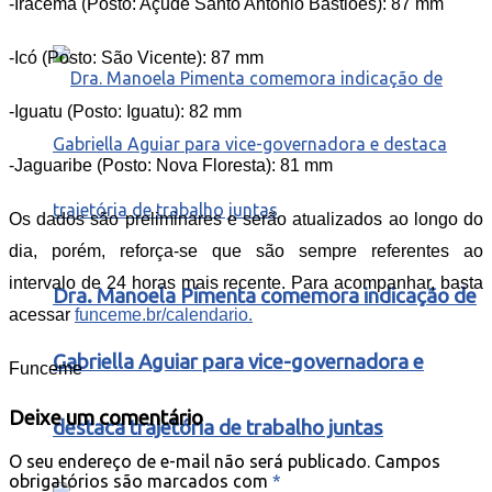
-Iracema (Posto: Açude Santo Antônio Bastiões): 87 mm
-Icó (Posto: São Vicente): 87 mm
-Iguatu (Posto: Iguatu): 82 mm
-Jaguaribe (Posto: Nova Floresta): 81 mm
Os dados são preliminares e serão atualizados ao longo do
dia, porém, reforça-se que são sempre referentes ao
intervalo de 24 horas mais recente. Para acompanhar, basta
Dra. Manoela Pimenta comemora indicação de
acessar
funceme.br/calendario.
Gabriella Aguiar para vice-governadora e
Funceme
Deixe um comentário
destaca trajetória de trabalho juntas
O seu endereço de e-mail não será publicado.
Campos
obrigatórios são marcados com
*