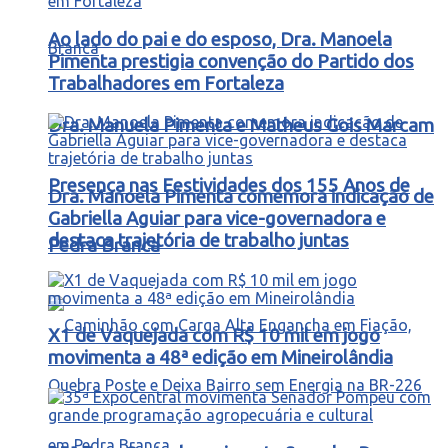
Ao lado do pai e do esposo, Dra. Manoela
Pimenta prestigia convenção do Partido dos
Trabalhadores em Fortaleza
Dra. Manuela Pimenta e Matheus Gois Marcam
Presença nas Festividades dos 155 Anos de
Dra. Manoela Pimenta comemora indicação de
Gabriella Aguiar para vice-governadora e
destaca trajetória de trabalho juntas
Pedra Branca
X1 de Vaquejada com R$ 10 mil em jogo
movimenta a 48ª edição em Mineirolândia