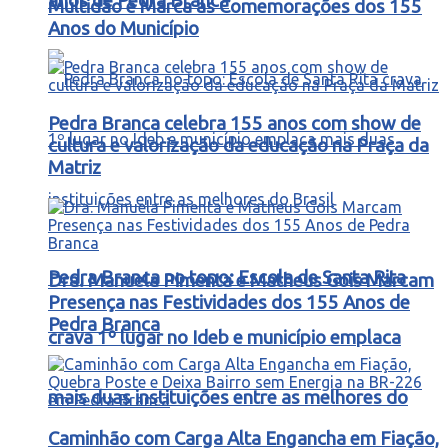
anos de Pedra Branca
Multidão e Marca as Comemorações dos 155
Anos do Município
Pedra Branca celebra 155 anos com show de
cultura e valorização da educação na Praça da
Matriz
Pedra Branca no topo: Escola de Santa Rita
Dra. Manuela Pimenta e Matheus Gois Marcam
Presença nas Festividades dos 155 Anos de
Pedra Branca
crava 1º lugar no Ideb e município emplaca
mais duas instituições entre as melhores do
Caminhão com Carga Alta Engancha em Fiação,