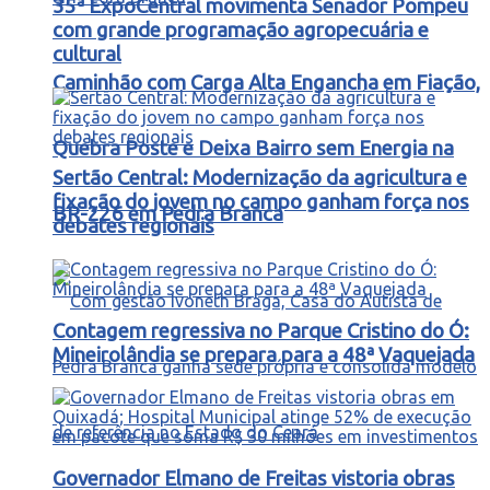
35ª ExpoCentral movimenta Senador Pompeu
com grande programação agropecuária e
cultural
Caminhão com Carga Alta Engancha em Fiação,
Quebra Poste e Deixa Bairro sem Energia na
Sertão Central: Modernização da agricultura e
fixação do jovem no campo ganham força nos
BR-226 em Pedra Branca
debates regionais
Contagem regressiva no Parque Cristino do Ó:
Mineirolândia se prepara para a 48ª Vaquejada
Governador Elmano de Freitas vistoria obras