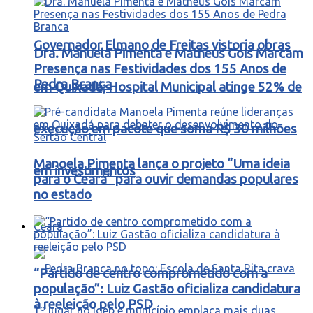
Governador Elmano de Freitas vistoria obras
Dra. Manuela Pimenta e Matheus Gois Marcam
Presença nas Festividades dos 155 Anos de
Pedra Branca
em Quixadá; Hospital Municipal atinge 52% de
execução em pacote que soma R$ 30 milhões
Manoela Pimenta lança o projeto “Uma ideia
em investimentos
para o Ceará” para ouvir demandas populares
no estado
Ceará
“Partido de centro comprometido com a
população”: Luiz Gastão oficializa candidatura
à reeleição pelo PSD