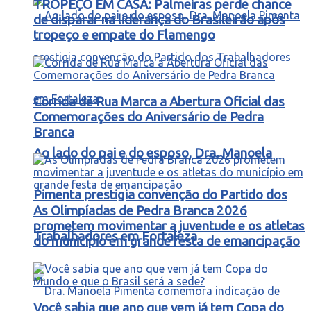
TROPEÇO EM CASA: Palmeiras perde chance
de disparar na liderança do Brasileirão após
tropeço e empate do Flamengo
Corrida de Rua Marca a Abertura Oficial das
Comemorações do Aniversário de Pedra
Branca
Ao lado do pai e do esposo, Dra. Manoela
Pimenta prestigia convenção do Partido dos
As Olimpíadas de Pedra Branca 2026
prometem movimentar a juventude e os atletas
Trabalhadores em Fortaleza
do município em grande festa de emancipação
Você sabia que ano que vem já tem Copa do