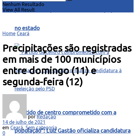
Nenhum Resultado
para o Ceará” para ouvir demandas populares
View All Result
no estado
Home
Ceará
Precipitações são registradas
em mais de 100 municípios
entre domingo (11) e
segunda-feira (12)
“Partido de centro comprometido com a
por
Redação
14 de julho de 2021
em
Ceará
,
Sem categoria
população”: Luiz Gastão oficializa candidatura
0