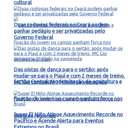
cultural
Duas rodovias federais no Ceará podem
ganhar pedágio e ser privatizadas pelo
Governo Federal
Das pistas de dança para o sertão: após
mudar-se para o Piauí e com 2 meses de treino,
Sertão Central: Modernização da agricultura e
MC Gui conquista 1º título na vaquejada
fixação do jovem no campo ganham força nos
Super El Niño Atinge Aquecimento Recorde no
debates regionais
Pacífico e Acende Alerta para Eventos
Extremos no Brasil