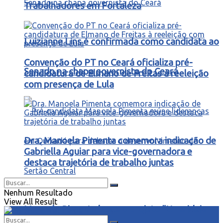
Trabalhadores em Fortaleza
Luizianne Lins é confirmada como candidata ao
Convenção do PT no Ceará oficializa pré-
Senado na chapa governista do Ceará
candidatura de Elmano de Freitas à reeleição
com presença de Lula
Dra. Manoela Pimenta comemora indicação de
Gabriella Aguiar para vice-governadora e
destaca trajetória de trabalho juntas
Nenhum Resultado
View All Result
Manoela Pimenta lança o projeto “Uma ideia