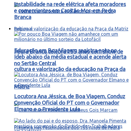
Instabilidade na rede elétrica afeta moradores
e comerciantes em Capitão Mor, em Pedra
Branca
Regional
Educação em Boa Viagem registra nota no
Pedra Branca celebra 155 anos com show de
Ideb abaixo da média estadual e acende alerta
no Sertão Central
cultura e valorização da educação na Praça da
Matriz
Locutora Ana Jéssica, de Boa Viagem, Conduz
Convenção Oficial do PT com o Governador
Elmano e o Presidente Lula