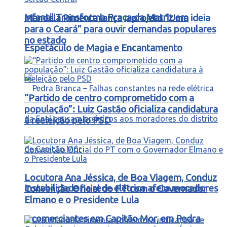
Infantil Transforma Praça da Matriz em
Manoela Pimenta lança o projeto “Uma ideia
para o Ceará” para ouvir demandas populares
no estado
Espetáculo de Magia e Encantamento
“Partido de centro comprometido com a
população”: Luiz Gastão oficializa candidatura
à reeleição pelo PSD
Locutora Ana Jéssica, de Boa Viagem, Conduz
Instabilidade na rede elétrica afeta moradores
Convenção Oficial do PT com o Governador
Elmano e o Presidente Lula
e comerciantes em Capitão Mor, em Pedra