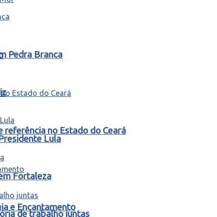
em Pedra Branca
o
iz
e referência no Estado do Ceará
Presidente Lula
 em Fortaleza
gia e Encantamento
ria de trabalho juntas