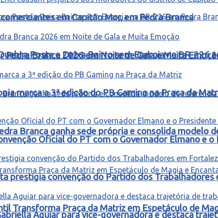
 e comerciantes em Capitão Mor, em Pedra Branca
Quebra Poste e Deixa Bairro sem Energia na BR-226 
ter Pedra Branca 2026 em Noite de Gala e Muita Emoçã
ogia marca a 3ª edição do PB Gaming na Praça da Matr
edra Branca ganha sede própria e consolida modelo d
onvenção Oficial do PT com o Governador Elmano e o 
ta prestigia convenção do Partido dos Trabalhadores
ntil Transforma Praça da Matriz em Espetáculo de Ma
riella Aguiar para vice-governadora e destaca trajetó