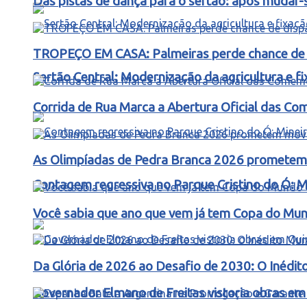
Das pistas de dança para o sertão: após mudar-s
TROPEÇO EM CASA: Palmeiras perde chance de d
Sertão Central: Modernização da agricultura e 
Corrida de Rua Marca a Abertura Oficial das C
As Olimpíadas de Pedra Branca 2026 prometem m
Contagem regressiva no Parque Cristino do Ó: M
Você sabia que ano que vem já tem Copa do Mund
Da Glória de 2026 ao Desafio de 2030: O Inédit
Governador Elmano de Freitas vistoria obras e