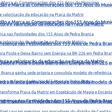
idão e Marca as Comemorações dos 155 Anos do Munic
idão e Marca as Comemorações dos 155 Anos do Munic
ura e valorização da educação na Praça da Matriz
resença nas Festividades dos 155 Anos de Pedra Bra
ura e valorização da educação na Praça da Matriz
Quebra Poste e Deixa Bairro sem Energia na BR-226 
edra Branca ganha sede própria e consolida modelo d
resença nas Festividades dos 155 Anos de Pedra Bra
ntil Transforma Praça da Matriz em Espetáculo de Ma