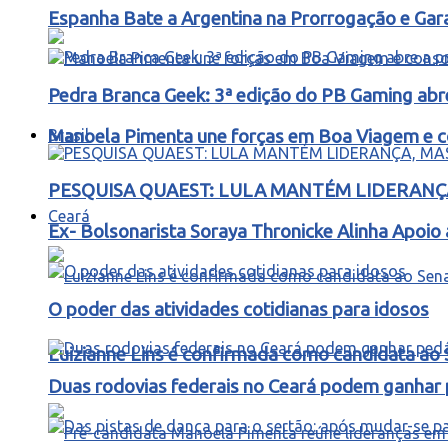
Espanha Bate a Argentina na Prorrogação e Ga
Pedra Branca Geek: 3ª edição do PB Gaming abr
Brasil
Manoela Pimenta une forças em Boa Viagem e co
PESQUISA QUAEST: LULA MANTÉM LIDERANÇA
Ceará
Ex- Bolsonarista Soraya Thronicke Alinha Apoio 
O poder das atividades cotidianas para idosos
Luizianne Lins é confirmada como candidata ao
Duas rodovias federais no Ceará podem ganhar p