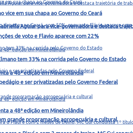
omo vice em sua chapa ao Governo do Ceará
riella Aguiar para vice-governadora e destaca trajetó
enções de voto e Flavio aparece com 22%
Elmano tem 33% na corrida pelo Governo do Estado
ta a 48ª edição em Mineirolândia
edágio e ser privatizadas pelo Governo Federal
ta a 48ª edição em Mineirolândia
m grande programação agropecuária e cultural