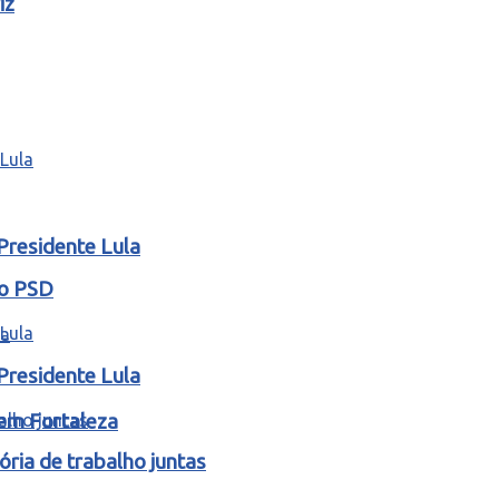
iz
Presidente Lula
lo PSD
Presidente Lula
 em Fortaleza
ria de trabalho juntas