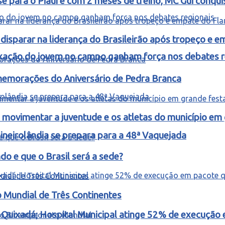
e para o Piauí e com 2 meses de treino, MC Gui conquis
isparar na liderança do Brasileirão após tropeço e 
fixação do jovem no campo ganham força nos debates r
omemorações do Aniversário de Pedra Branca
ovimentar a juventude e os atletas do município em
ineirolândia se prepara para a 48ª Vaquejada
o e que o Brasil será a sede?
o Mundial de Três Continentes
m Quixadá; Hospital Municipal atinge 52% de execuçã