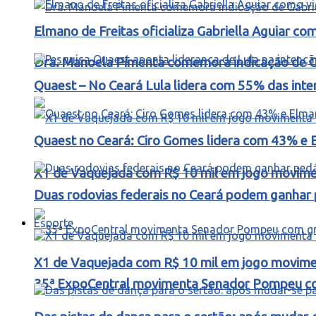
Elmano de Freitas oficializa Gabriella Aguiar c
Dra. Manoela Pimenta comemora indicação de Gab
Quaest – No Ceará Lula lidera com 55% das int
Quaest no Ceará: Ciro Gomes lidera com 43% e 
X1 de Vaquejada com R$ 10 mil em jogo movimen
Duas rodovias federais no Ceará podem ganhar p
Esporte
X1 de Vaquejada com R$ 10 mil em jogo movimen
35ª ExpoCentral movimenta Senador Pompeu co