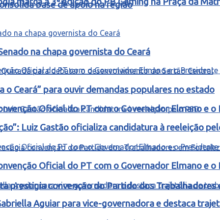
ogia marca a 3ª edição do PB Gaming na Praça da Matr
nsolida base de apoio na região
 Senado na chapa governista do Ceará
ra o Ceará” para ouvir demandas populares no estado
onvenção Oficial do PT com o Governador Elmano e o 
o”: Luiz Gastão oficializa candidatura à reeleição pe
onvenção Oficial do PT com o Governador Elmano e o 
ta prestigia convenção do Partido dos Trabalhadores
riella Aguiar para vice-governadora e destaca trajetó