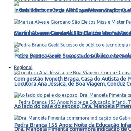
Instabilidade na rede elétrica afeta moradores
Caminhão com Carga Alta Engancha em Fiação, 
Marisa Alves e Giordano São Eleitos Miss e Mis
Pedra Branca Geek: Sucesso de público e tecnol
Regional
Com gestão Ivoneth Braga, Casa do Autista de P
Locutora Ana Jéssica, de Boa Viagem, Conduz C
Ao lado do pai e do esposo, Dra. Manoela Pimen
Pedra Branca 155 Anos: Noite da Educação Infa
Dra. Manoela Pimenta comemora indicação de Gab