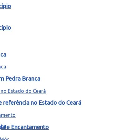
ípio
ípio
nca
em Pedra Branca
e referência no Estado do Ceará
nca
gia e Encantamento