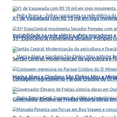
X1 de Vaquejada com R$ 10 mil em jogo movimen
Instabilidade na rede elétrica afeta moradores
35ª ExpoCentral movimenta Senador Pompeu co
Sertão Central: Modernização da agricultura e 
Marisa Alves e Giordano São Eleitos Miss e Mis
Contagem regressiva no Parque Cristino do Ó: M
Governador Elmano de Freitas vistoria obras e