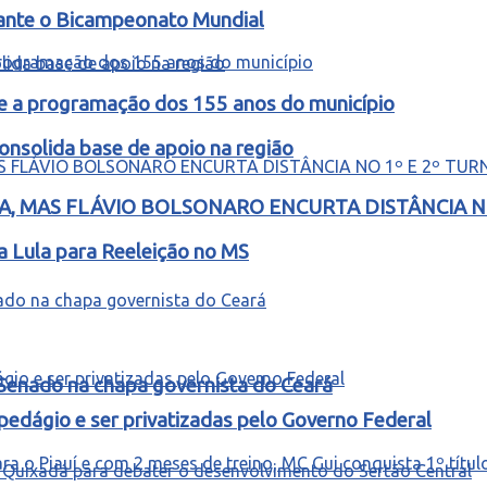
rante o Bicampeonato Mundial
e a programação dos 155 anos do município
nsolida base de apoio na região
, MAS FLÁVIO BOLSONARO ENCURTA DISTÂNCIA NO
a Lula para Reeleição no MS
 Senado na chapa governista do Ceará
edágio e ser privatizadas pelo Governo Federal