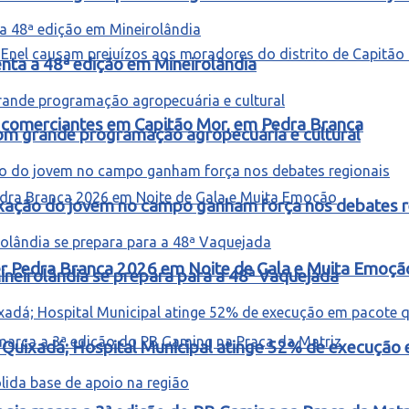
ta a 48ª edição em Mineirolândia
 e comerciantes em Capitão Mor, em Pedra Branca
m grande programação agropecuária e cultural
fixação do jovem no campo ganham força nos debates r
ter Pedra Branca 2026 em Noite de Gala e Muita Emoçã
ineirolândia se prepara para a 48ª Vaquejada
m Quixadá; Hospital Municipal atinge 52% de execuçã