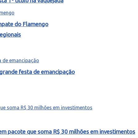
ta 1º título na vaquejada
empate do Flamengo
egionais
 grande festa de emancipação
o em pacote que soma R$ 30 milhões em investimentos