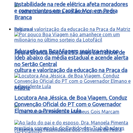
Instabilidade na rede elétrica afeta moradores
e comerciantes em Capitão Mor, em Pedra
Branca
Regional
Educação em Boa Viagem registra nota no
Pedra Branca celebra 155 anos com show de
Ideb abaixo da média estadual e acende alerta
no Sertão Central
cultura e valorização da educação na Praça da
Matriz
Locutora Ana Jéssica, de Boa Viagem, Conduz
Convenção Oficial do PT com o Governador
Elmano e o Presidente Lula