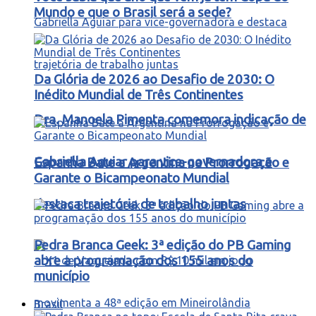
Mundo e que o Brasil será a sede?
Da Glória de 2026 ao Desafio de 2030: O
Inédito Mundial de Três Continentes
Dra. Manoela Pimenta comemora indicação de
Gabriella Aguiar para vice-governadora e
Espanha Bate a Argentina na Prorrogação e
Garante o Bicampeonato Mundial
destaca trajetória de trabalho juntas
Pedra Branca Geek: 3ª edição do PB Gaming
abre a programação dos 155 anos do
município
Brasil