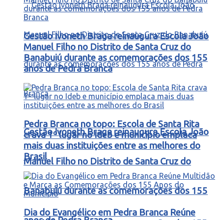
Gestão Ivoneth Braga reinaugura Escola João
Manuel Filho no Distrito de Santa Cruz do
Banabuiú durante as comemorações dos 155
anos de Pedra Branca
Pedra Branca no topo: Escola de Santa Rita
Gestão Ivoneth Braga reinaugura Escola João
crava 1º lugar no Ideb e município emplaca
mais duas instituições entre as melhores do
Brasil
Manuel Filho no Distrito de Santa Cruz do
Banabuiú durante as comemorações dos 155
Dia do Evangélico em Pedra Branca Reúne