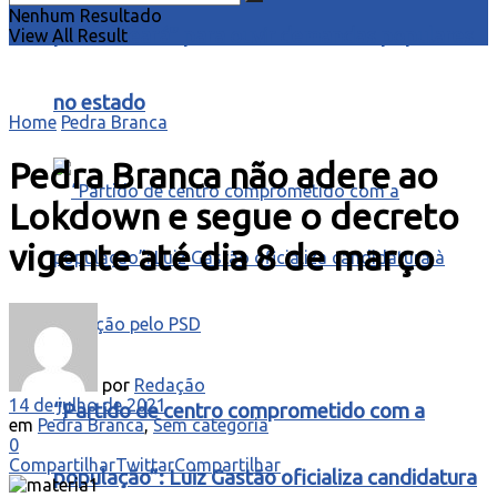
Nenhum Resultado
para o Ceará” para ouvir demandas populares
View All Result
no estado
Home
Pedra Branca
Pedra Branca não adere ao
Lokdown e segue o decreto
vigente até dia 8 de março
por
Redação
14 de julho de 2021
“Partido de centro comprometido com a
em
Pedra Branca
,
Sem categoria
0
Compartilhar
Twittar
Compartilhar
população”: Luiz Gastão oficializa candidatura