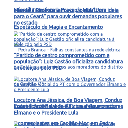
Infantil Transforma Praça da Matriz em
Manoela Pimenta lança o projeto “Uma ideia
para o Ceará” para ouvir demandas populares
no estado
Espetáculo de Magia e Encantamento
“Partido de centro comprometido com a
população”: Luiz Gastão oficializa candidatura
à reeleição pelo PSD
Locutora Ana Jéssica, de Boa Viagem, Conduz
Instabilidade na rede elétrica afeta moradores
Convenção Oficial do PT com o Governador
Elmano e o Presidente Lula
e comerciantes em Capitão Mor, em Pedra