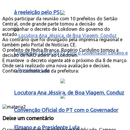
à reeleição pelo PSD
Após participar da reunião com 10 prefeitos do Sertão
Central, onde grande parte tomou a decisão de
acompanhar o decreto de Lokdown do governo do
estado.
Ao contrário que foi divulgado pela imprensa regiaonal e
também pelo Portal de Notícias CE.
O prefeito de Pedra Branca, Rogério Curdulino tomou a
decisão de NÃO aderir ao Lokdown.
E manteve o decreto vigente até o próximo dia 8 de março.
Onde será realizado uma nova avaliação e decisies.
Confira o comunicado da prefeitura:
Locutora Ana Jéssica, de Boa Viagem, Conduz
Convenção Oficial do PT com o Governador
Deixe um comentário
Elmano e o Presidente Lula
O seu endereço de e-mail não será publicado.
Campos