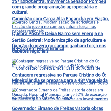
35ª ExpoCentral movimenta Senador Pompeu
com grande programação agropecuária e
cultural
Caminhão com Carga Alta Engancha em Fiação,
Quebra Poste e Deixa Bairro sem Energia na
Sertão Central: Modernização da agricultura e
fixação do jovem no campo ganham força nos
BR-226 em Pedra Branca
debates regionais
Contagem regressiva no Parque Cristino do Ó:
Mineirolândia se prepara para a 48ª Vaquejada
Governador Elmano de Freitas vistoria obras