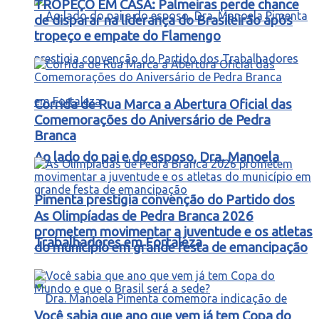
TROPEÇO EM CASA: Palmeiras perde chance
de disparar na liderança do Brasileirão após
tropeço e empate do Flamengo
Corrida de Rua Marca a Abertura Oficial das
Comemorações do Aniversário de Pedra
Branca
Ao lado do pai e do esposo, Dra. Manoela
Pimenta prestigia convenção do Partido dos
As Olimpíadas de Pedra Branca 2026
prometem movimentar a juventude e os atletas
Trabalhadores em Fortaleza
do município em grande festa de emancipação
Você sabia que ano que vem já tem Copa do