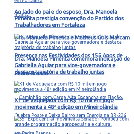
Ao lado do pai e do esposo, Dra. Manoela
Pimenta prestigia convenção do Partido dos
Trabalhadores em Fortaleza
Dra. Manuela Pimenta e Matheus Gois Marcam
Presença nas Festividades dos 155 Anos de
Dra. Manoela Pimenta comemora indicação de
Gabriella Aguiar para vice-governadora e
destaca trajetória de trabalho juntas
Pedra Branca
X1 de Vaquejada com R$ 10 mil em jogo
movimenta a 48ª edição em Mineirolândia