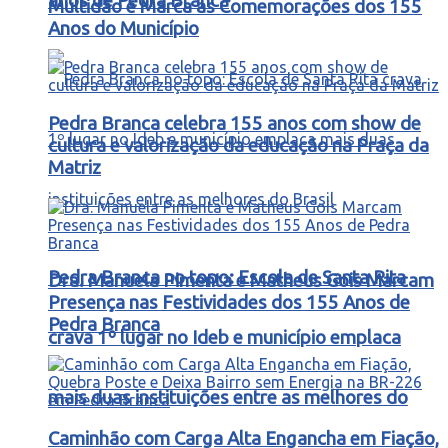
anos de Pedra Branca
Multidão e Marca as Comemorações dos 155
Anos do Município
Pedra Branca celebra 155 anos com show de
cultura e valorização da educação na Praça da
Matriz
Pedra Branca no topo: Escola de Santa Rita
Dra. Manuela Pimenta e Matheus Gois Marcam
Presença nas Festividades dos 155 Anos de
Pedra Branca
crava 1º lugar no Ideb e município emplaca
mais duas instituições entre as melhores do
Caminhão com Carga Alta Engancha em Fiação,