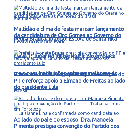
Multidão e clima de festa marcam lançamento
da candidatura de Ciro Gomes ao Governo do
Pedra Branca no topo: Escola de Santa Rita
Ceará no Marina Park
crava 1º lugar no Ideb e município emplaca
mais duas instituições entre as melhores do
Prefeita Ivonete Braga prestigia convenção do
PT e reforça apoio a Elmano de Freitas ao lado
do presidente Lula
Brasil
Ao lado do pai e do esposo, Dra. Manoela
Pimenta prestigia convenção do Partido dos