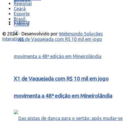
Regional
Ceará
Esporte
Brasil
Esporte
Política
© 2024 - Desenvolvido por
Webmundo Soluções
Interativas
X1 de Vaquejada com R$ 10 mil em jogo
movimenta a 48ª edição em Mineirolândia