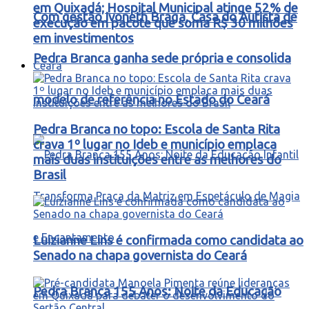
em Quixadá; Hospital Municipal atinge 52% de
Com gestão Ivoneth Braga, Casa do Autista de
execução em pacote que soma R$ 30 milhões
em investimentos
Pedra Branca ganha sede própria e consolida
Ceará
modelo de referência no Estado do Ceará
Pedra Branca no topo: Escola de Santa Rita
crava 1º lugar no Ideb e município emplaca
mais duas instituições entre as melhores do
Brasil
Luizianne Lins é confirmada como candidata ao
Senado na chapa governista do Ceará
Pedra Branca 155 Anos: Noite da Educação