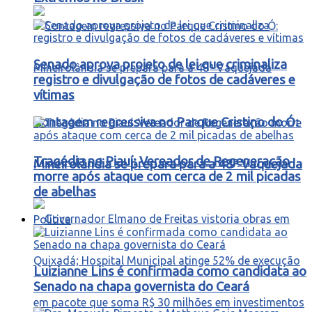
Senado aprova projeto de lei que criminaliza
registro e divulgação de fotos de cadáveres e
vítimas
Contagem regressiva no Parque Cristino do Ó:
Tragédia no Piauí: Vereador de Regeneração
Mineirolândia se prepara para a 48ª Vaquejada
morre após ataque com cerca de 2 mil picadas
de abelhas
Política
Luizianne Lins é confirmada como candidata ao
Senado na chapa governista do Ceará