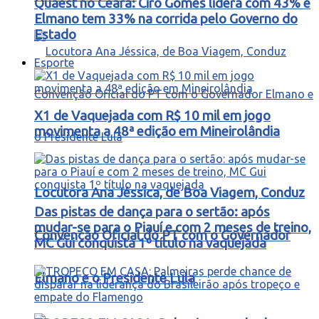
Quaest no Ceará: Ciro Gomes lidera com 43% e
Elmano tem 33% na corrida pelo Governo do
Estado
Esporte
X1 de Vaquejada com R$ 10 mil em jogo
movimenta a 48ª edição em Mineirolândia
Locutora Ana Jéssica, de Boa Viagem, Conduz
Das pistas de dança para o sertão: após
mudar-se para o Piauí e com 2 meses de treino,
Convenção Oficial do PT com o Governador
MC Gui conquista 1º título na vaquejada
Elmano e o Presidente Lula