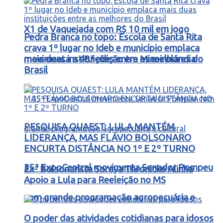
X1 de Vaquejada com R$ 10 mil em jogo
Pedra Branca no topo: Escola de Santa Rita
crava 1º lugar no Ideb e município emplaca
movimenta a 48ª edição em Mineirolândia
mais duas instituições entre as melhores do
Brasil
PESQUISA QUAEST: LULA MANTÉM
LIDERANÇA, MAS FLÁVIO BOLSONARO
ENCURTA DISTÂNCIA NO 1º E 2º TURNO
35ª ExpoCentral movimenta Senador Pompeu
Ex- Bolsonarista Soraya Thronicke Alinha
Apoio a Lula para Reeleição no MS
com grande programação agropecuária e
O poder das atividades cotidianas para idosos