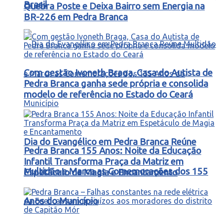
Brasil
Quebra Poste e Deixa Bairro sem Energia na
BR-226 em Pedra Branca
Com gestão Ivoneth Braga, Casa do Autista de
Pedra Branca ganha sede própria e consolida
modelo de referência no Estado do Ceará
Dia do Evangélico em Pedra Branca Reúne
Pedra Branca 155 Anos: Noite da Educação
Infantil Transforma Praça da Matriz em
Multidão e Marca as Comemorações dos 155
Espetáculo de Magia e Encantamento
Anos do Município