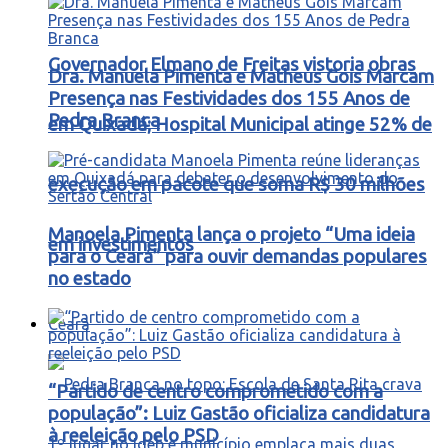
Governador Elmano de Freitas vistoria obras
Dra. Manuela Pimenta e Matheus Gois Marcam
Presença nas Festividades dos 155 Anos de
Pedra Branca
em Quixadá; Hospital Municipal atinge 52% de
execução em pacote que soma R$ 30 milhões
Manoela Pimenta lança o projeto “Uma ideia
em investimentos
para o Ceará” para ouvir demandas populares
no estado
Ceará
“Partido de centro comprometido com a
população”: Luiz Gastão oficializa candidatura
à reeleição pelo PSD