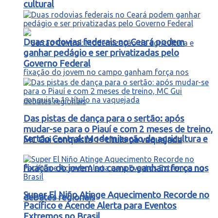
cultural
Duas rodovias federais no Ceará podem
ganhar pedágio e ser privatizadas pelo
Governo Federal
Das pistas de dança para o sertão: após
mudar-se para o Piauí e com 2 meses de treino,
Sertão Central: Modernização da agricultura e
MC Gui conquista 1º título na vaquejada
fixação do jovem no campo ganham força nos
Super El Niño Atinge Aquecimento Recorde no
debates regionais
Pacífico e Acende Alerta para Eventos
Extremos no Brasil