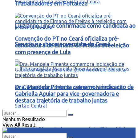
Trabalhadores em Fortaleza
Luizianne Lins é confirmada como candidata ao
Convenção do PT no Ceará oficializa pré-
Senado na chapa governista do Ceará
candidatura de Elmano de Freitas à reeleição
com presença de Lula
Dra. Manoela Pimenta comemora indicação de
Gabriella Aguiar para vice-governadora e
destaca trajetória de trabalho juntas
Nenhum Resultado
View All Result
Manoela Pimenta lança o projeto “Uma ideia