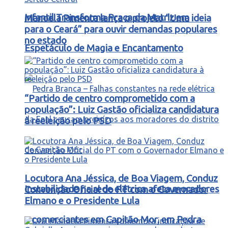
Infantil Transforma Praça da Matriz em
Manoela Pimenta lança o projeto “Uma ideia
para o Ceará” para ouvir demandas populares
no estado
Espetáculo de Magia e Encantamento
“Partido de centro comprometido com a
população”: Luiz Gastão oficializa candidatura
à reeleição pelo PSD
Locutora Ana Jéssica, de Boa Viagem, Conduz
Instabilidade na rede elétrica afeta moradores
Convenção Oficial do PT com o Governador
Elmano e o Presidente Lula
e comerciantes em Capitão Mor, em Pedra