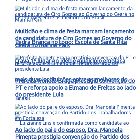
Multidão e clima de festa marcam lançamento
da candidatura de Ciro Gomes ao Governo do
Pedra Branca no topo: Escola de Santa Rita
Ceará no Marina Park
crava 1º lugar no Ideb e município emplaca
mais duas instituições entre as melhores do
Prefeita Ivonete Braga prestigia convenção do
PT e reforça apoio a Elmano de Freitas ao lado
do presidente Lula
Brasil
Ao lado do pai e do esposo, Dra. Manoela
Pimenta prestigia convenção do Partido dos