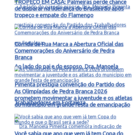
TROPEÇO EM CASA: Palmeiras perde chance
de disparar na liderança do Brasileirão após
tropeço e empate do Flamengo
Corrida de Rua Marca a Abertura Oficial das
Comemorações do Aniversário de Pedra
Branca
Ao lado do pai e do esposo, Dra. Manoela
Pimenta prestigia convenção do Partido dos
As Olimpíadas de Pedra Branca 2026
prometem movimentar a juventude e os atletas
Trabalhadores em Fortaleza
do município em grande festa de emancipação
Você sabia que ano que vem já tem Copa do