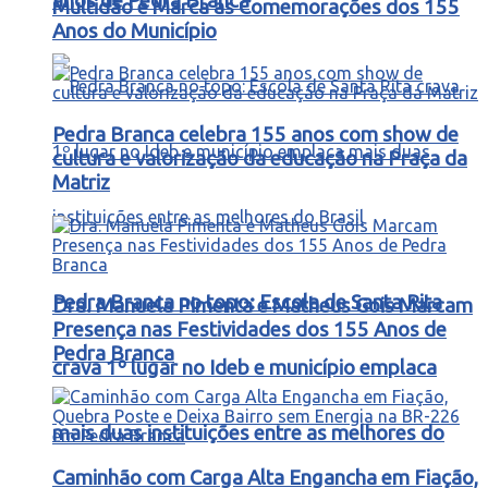
anos de Pedra Branca
Multidão e Marca as Comemorações dos 155
Anos do Município
Pedra Branca celebra 155 anos com show de
cultura e valorização da educação na Praça da
Matriz
Pedra Branca no topo: Escola de Santa Rita
Dra. Manuela Pimenta e Matheus Gois Marcam
Presença nas Festividades dos 155 Anos de
Pedra Branca
crava 1º lugar no Ideb e município emplaca
mais duas instituições entre as melhores do
Caminhão com Carga Alta Engancha em Fiação,