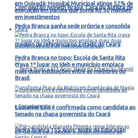
em Quixadá; Hospital Municipal atinge 52% de
Com gestão Ivoneth Braga, Casa do Autista de
execução em pacote que soma R$ 30 milhões
em investimentos
Pedra Branca ganha sede própria e consolida
Ceará
modelo de referência no Estado do Ceará
Pedra Branca no topo: Escola de Santa Rita
crava 1º lugar no Ideb e município emplaca
mais duas instituições entre as melhores do
Brasil
Luizianne Lins é confirmada como candidata ao
Senado na chapa governista do Ceará
Pedra Branca 155 Anos: Noite da Educação