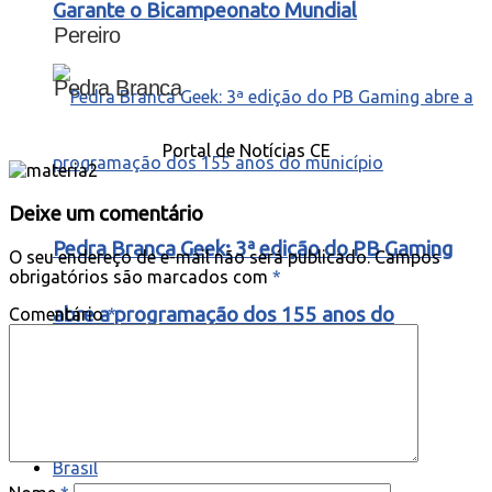
Garante o Bicampeonato Mundial
Pereiro
Pedra Branca
Portal de Notícias CE
Deixe um comentário
Pedra Branca Geek: 3ª edição do PB Gaming
O seu endereço de e-mail não será publicado.
Campos
obrigatórios são marcados com
*
abre a programação dos 155 anos do
Comentário
*
município
Brasil