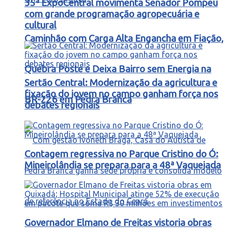
35ª ExpoCentral movimenta Senador Pompeu
com grande programação agropecuária e
cultural
Caminhão com Carga Alta Engancha em Fiação,
Quebra Poste e Deixa Bairro sem Energia na
Sertão Central: Modernização da agricultura e
fixação do jovem no campo ganham força nos
BR-226 em Pedra Branca
debates regionais
Contagem regressiva no Parque Cristino do Ó:
Mineirolândia se prepara para a 48ª Vaquejada
Governador Elmano de Freitas vistoria obras