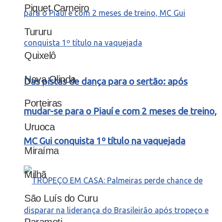
Piquet Carneiro
Tururu
Quixelô
Nova Olinda
Das pistas de dança para o sertão: após
Porteiras
mudar-se para o Piauí e com 2 meses de treino,
Uruoca
MC Gui conquista 1º título na vaquejada
Miraíma
Milhã
São Luís do Curu
Paramoti