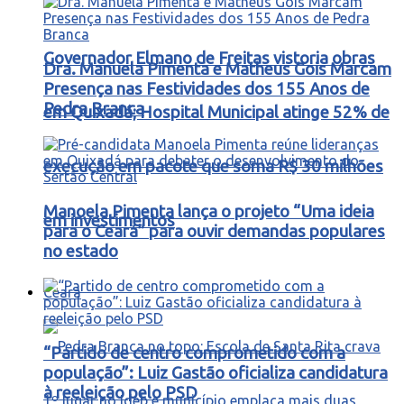
Governador Elmano de Freitas vistoria obras
Dra. Manuela Pimenta e Matheus Gois Marcam
Presença nas Festividades dos 155 Anos de
Pedra Branca
em Quixadá; Hospital Municipal atinge 52% de
execução em pacote que soma R$ 30 milhões
Manoela Pimenta lança o projeto “Uma ideia
em investimentos
para o Ceará” para ouvir demandas populares
no estado
Ceará
“Partido de centro comprometido com a
população”: Luiz Gastão oficializa candidatura
à reeleição pelo PSD