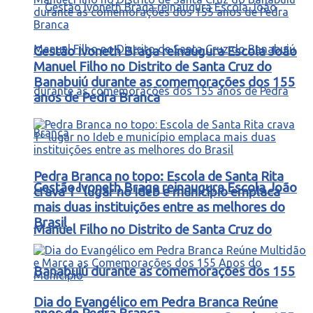
Gestão Ivoneth Braga reinaugura Escola João
Manuel Filho no Distrito de Santa Cruz do
Banabuiú durante as comemorações dos 155
anos de Pedra Branca
Pedra Branca no topo: Escola de Santa Rita
Gestão Ivoneth Braga reinaugura Escola João
crava 1º lugar no Ideb e município emplaca
mais duas instituições entre as melhores do
Brasil
Manuel Filho no Distrito de Santa Cruz do
Banabuiú durante as comemorações dos 155
Dia do Evangélico em Pedra Branca Reúne