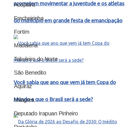
prometem movimentar a juventude e os atletas
Acopiara
Frecheirinha
do município em grande festa de emancipação
Fortim
Madalena
Tabuleiro do Norte
São Benedito
Você sabia que ano que vem já tem Copa do
Aquiraz
Mundo e que o Brasil será a sede?
Milagres
Deputado Irapuan Pinheiro
Reriutaba