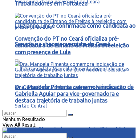
Trabalhadores em Fortaleza
Luizianne Lins é confirmada como candidata ao
Convenção do PT no Ceará oficializa pré-
Senado na chapa governista do Ceará
candidatura de Elmano de Freitas à reeleição
com presença de Lula
Dra. Manoela Pimenta comemora indicação de
Gabriella Aguiar para vice-governadora e
destaca trajetória de trabalho juntas
Nenhum Resultado
View All Result
Manoela Pimenta lança o projeto “Uma ideia