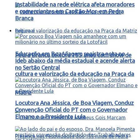
Instabilidade na rede elétrica afeta moradores
e comerciantes em Capitão Mor, em Pedra
Branca
Regional
Educação em Boa Viagem registra nota no
Pedra Branca celebra 155 anos com show de
Ideb abaixo da média estadual e acende alerta
no Sertão Central
cultura e valorização da educação na Praça da
Matriz
Locutora Ana Jéssica, de Boa Viagem, Conduz
Convenção Oficial do PT com o Governador
Elmano e o Presidente Lula