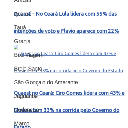
Acaraú
Quaest – No Ceará Lula lidera com 55% das
Tauá
intenções de voto e Flavio aparece com 22%
Granja
Boa Viagem
Brejo Santo
São Gonçalo do Amarante
Quaest no Ceará: Ciro Gomes lidera com 43% e
Jaguaribe
Redenção
Elmano tem 33% na corrida pelo Governo do
Marco
Estado