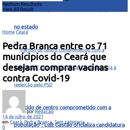
Nenhum Resultado
para o Ceará” para ouvir demandas populares
View All Result
no estado
Home
Ceará
Pedra Branca entre os 71
munícipios do Ceará que
desejam comprar vacinas
contra Covid-19
“Partido de centro comprometido com a
por
Redação
14 de julho de 2021
em
Ceará
,
Pedra Branca
,
Sem categoria
população”: Luiz Gastão oficializa candidatura
0