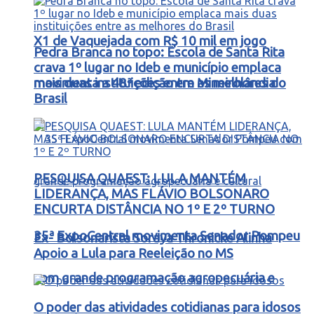
X1 de Vaquejada com R$ 10 mil em jogo
Pedra Branca no topo: Escola de Santa Rita
crava 1º lugar no Ideb e município emplaca
movimenta a 48ª edição em Mineirolândia
mais duas instituições entre as melhores do
Brasil
PESQUISA QUAEST: LULA MANTÉM
LIDERANÇA, MAS FLÁVIO BOLSONARO
ENCURTA DISTÂNCIA NO 1º E 2º TURNO
35ª ExpoCentral movimenta Senador Pompeu
Ex- Bolsonarista Soraya Thronicke Alinha
Apoio a Lula para Reeleição no MS
com grande programação agropecuária e
O poder das atividades cotidianas para idosos