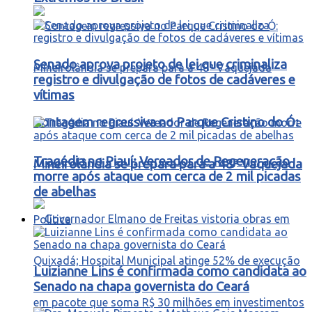
Senado aprova projeto de lei que criminaliza
registro e divulgação de fotos de cadáveres e
vítimas
Contagem regressiva no Parque Cristino do Ó:
Tragédia no Piauí: Vereador de Regeneração
Mineirolândia se prepara para a 48ª Vaquejada
morre após ataque com cerca de 2 mil picadas
de abelhas
Política
Luizianne Lins é confirmada como candidata ao
Senado na chapa governista do Ceará