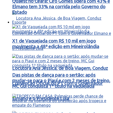
Quaest no Ceará: Ciro Gomes lidera com 43% e
Elmano tem 33% na corrida pelo Governo do
Estado
Esporte
X1 de Vaquejada com R$ 10 mil em jogo
movimenta a 48ª edição em Mineirolândia
Locutora Ana Jéssica, de Boa Viagem, Conduz
Das pistas de dança para o sertão: após
mudar-se para o Piauí e com 2 meses de treino,
Convenção Oficial do PT com o Governador
MC Gui conquista 1º título na vaquejada
Elmano e o Presidente Lula