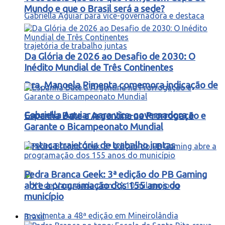
Mundo e que o Brasil será a sede?
Da Glória de 2026 ao Desafio de 2030: O
Inédito Mundial de Três Continentes
Dra. Manoela Pimenta comemora indicação de
Gabriella Aguiar para vice-governadora e
Espanha Bate a Argentina na Prorrogação e
Garante o Bicampeonato Mundial
destaca trajetória de trabalho juntas
Pedra Branca Geek: 3ª edição do PB Gaming
abre a programação dos 155 anos do
município
Brasil