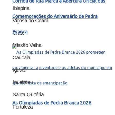
Corrida de Rua Marca a Abertura Oficial das
Ibiapina
Comemorações do Aniversário de Pedra
Viçosa do Ceará
Branca
Crato
Missão Velha
Caucaia
Iguatu
Ipueiras
Santa Quitéria
As Olimpíadas de Pedra Branca 2026
Fortaleza