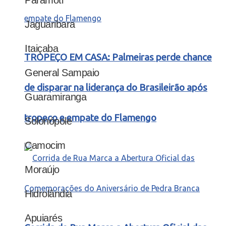
Jaguaribara
Itaiçaba
TROPEÇO EM CASA: Palmeiras perde chance
General Sampaio
de disparar na liderança do Brasileirão após
Guaramiranga
tropeço e empate do Flamengo
Solonópole
Camocim
Moraújo
Hidrolândia
Apuiarés