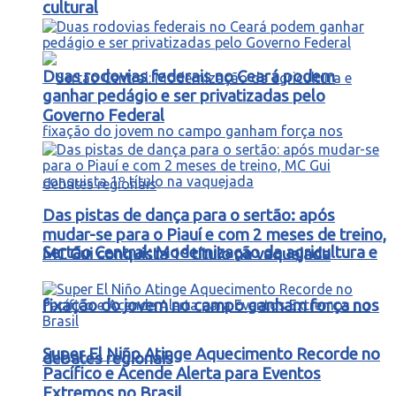
cultural
Duas rodovias federais no Ceará podem
ganhar pedágio e ser privatizadas pelo
Governo Federal
Das pistas de dança para o sertão: após
mudar-se para o Piauí e com 2 meses de treino,
Sertão Central: Modernização da agricultura e
MC Gui conquista 1º título na vaquejada
fixação do jovem no campo ganham força nos
Super El Niño Atinge Aquecimento Recorde no
debates regionais
Pacífico e Acende Alerta para Eventos
Extremos no Brasil