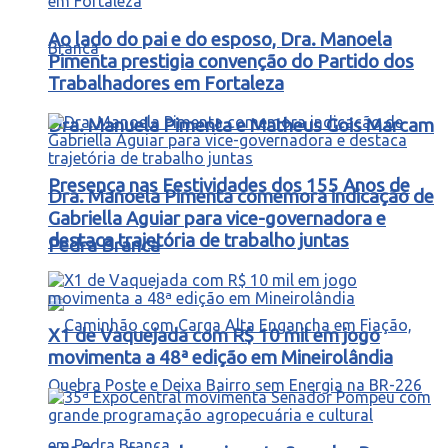
Ao lado do pai e do esposo, Dra. Manoela
Pimenta prestigia convenção do Partido dos
Trabalhadores em Fortaleza
Dra. Manuela Pimenta e Matheus Gois Marcam
Presença nas Festividades dos 155 Anos de
Dra. Manoela Pimenta comemora indicação de
Gabriella Aguiar para vice-governadora e
destaca trajetória de trabalho juntas
Pedra Branca
X1 de Vaquejada com R$ 10 mil em jogo
movimenta a 48ª edição em Mineirolândia