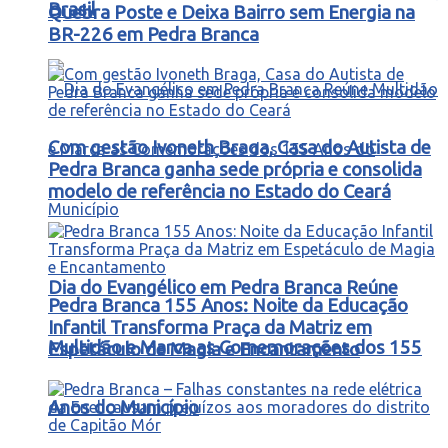
Brasil
Quebra Poste e Deixa Bairro sem Energia na
BR-226 em Pedra Branca
Com gestão Ivoneth Braga, Casa do Autista de
Pedra Branca ganha sede própria e consolida
modelo de referência no Estado do Ceará
Dia do Evangélico em Pedra Branca Reúne
Pedra Branca 155 Anos: Noite da Educação
Infantil Transforma Praça da Matriz em
Multidão e Marca as Comemorações dos 155
Espetáculo de Magia e Encantamento
Anos do Município