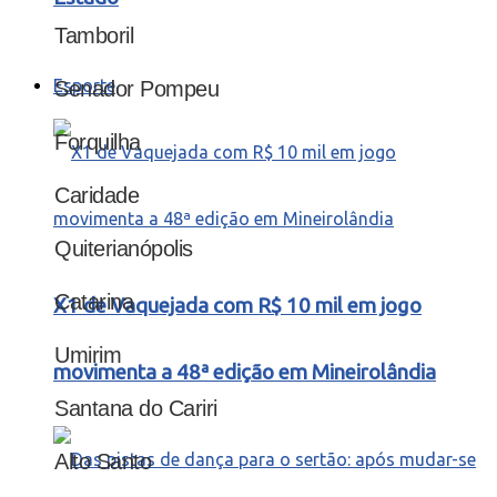
Tamboril
Esporte
Senador Pompeu
Forquilha
Caridade
Quiterianópolis
Catarina
X1 de Vaquejada com R$ 10 mil em jogo
Umirim
movimenta a 48ª edição em Mineirolândia
Santana do Cariri
Alto Santo