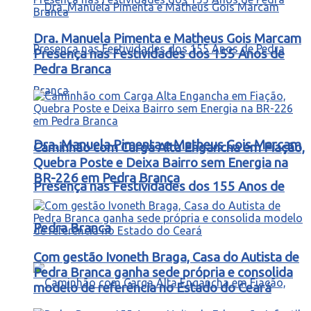
Dra. Manuela Pimenta e Matheus Gois Marcam
Presença nas Festividades dos 155 Anos de
Pedra Branca
Dra. Manuela Pimenta e Matheus Gois Marcam
Caminhão com Carga Alta Engancha em Fiação,
Quebra Poste e Deixa Bairro sem Energia na
BR-226 em Pedra Branca
Presença nas Festividades dos 155 Anos de
Pedra Branca
Com gestão Ivoneth Braga, Casa do Autista de
Pedra Branca ganha sede própria e consolida
modelo de referência no Estado do Ceará