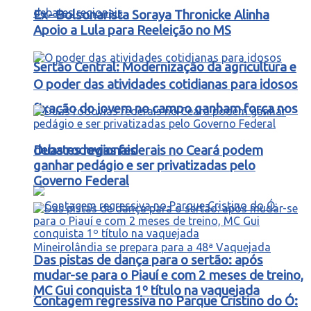
Ex- Bolsonarista Soraya Thronicke Alinha
Apoio a Lula para Reeleição no MS
Sertão Central: Modernização da agricultura e
O poder das atividades cotidianas para idosos
fixação do jovem no campo ganham força nos
debates regionais
Duas rodovias federais no Ceará podem
ganhar pedágio e ser privatizadas pelo
Governo Federal
Das pistas de dança para o sertão: após
mudar-se para o Piauí e com 2 meses de treino,
MC Gui conquista 1º título na vaquejada
Contagem regressiva no Parque Cristino do Ó: