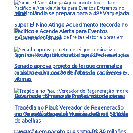
Mineirolândia se prepara para a 48ª Vaquejada
Super El Niño Atinge Aquecimento Recorde no
Pacífico e Acende Alerta para Eventos
Extremos no Brasil
Senado aprova projeto de lei que criminaliza
registro e divulgação de fotos de cadáveres e
vítimas
Governador Elmano de Freitas vistoria obras
Tragédia no Piauí: Vereador de Regeneração
em Quixadá; Hospital Municipal atinge 52% de
morre após ataque com cerca de 2 mil picadas
de abelhas
execução em pacote que soma R$ 30 milhões