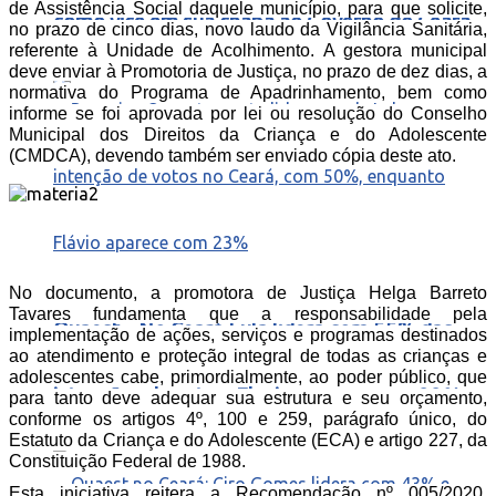
de Assistência Social daquele município, para que solicite,
como vice em sua chapa ao Governo do Ceará
no prazo de cinco dias, novo laudo da Vigilância Sanitária,
referente à Unidade de Acolhimento. A gestora municipal
deve enviar à Promotoria de Justiça, no prazo de dez dias, a
normativa do Programa de Apadrinhamento, bem como
informe se foi aprovada por lei ou resolução do Conselho
Municipal dos Direitos da Criança e do Adolescente
(CMDCA), devendo também ser enviado cópia deste ato.
No documento, a promotora de Justiça Helga Barreto
Tavares fundamenta que a responsabilidade pela
Quaest – No Ceará Lula lidera com 55% das
implementação de ações, serviços e programas destinados
ao atendimento e proteção integral de todas as crianças e
adolescentes cabe, primordialmente, ao poder público, que
intenções de voto e Flavio aparece com 22%
para tanto deve adequar sua estrutura e seu orçamento,
conforme os artigos 4º, 100 e 259, parágrafo único, do
Estatuto da Criança e do Adolescente (ECA) e artigo 227, da
Constituição Federal de 1988.
Esta iniciativa reitera a Recomendação nº 005/2020,