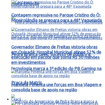
Muita Emoção
Contagem regressiva no Parque Cristino do Ó:
Mineirolândia se prepara para a 48ª Vaquejada
Governador Elmano de Freitas vistoria obras
em Quixadá; Hospital Municipal atinge 52% de
Pedra Branca Geek: Sucesso de público e
execução em pacote que soma R$ 30 milhões
em investimentos
tecnologia marca a 3ª edição do PB Gaming na
Praça da Matriz
Manoela Pimenta une forças em Boa Viagem e
consolida base de apoio na região
Ceará