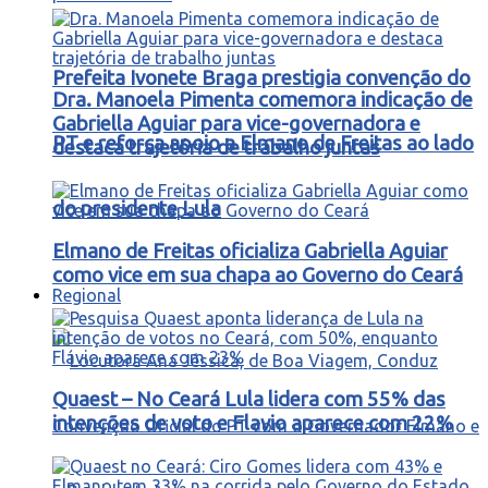
Prefeita Ivonete Braga prestigia convenção do
Dra. Manoela Pimenta comemora indicação de
Gabriella Aguiar para vice-governadora e
PT e reforça apoio a Elmano de Freitas ao lado
destaca trajetória de trabalho juntas
do presidente Lula
Elmano de Freitas oficializa Gabriella Aguiar
como vice em sua chapa ao Governo do Ceará
Regional
Quaest – No Ceará Lula lidera com 55% das
intenções de voto e Flavio aparece com 22%