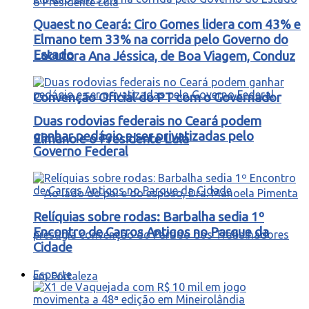
Quaest no Ceará: Ciro Gomes lidera com 43% e
Elmano tem 33% na corrida pelo Governo do
Estado
Locutora Ana Jéssica, de Boa Viagem, Conduz
Convenção Oficial do PT com o Governador
Duas rodovias federais no Ceará podem
ganhar pedágio e ser privatizadas pelo
Elmano e o Presidente Lula
Governo Federal
Relíquias sobre rodas: Barbalha sedia 1º
Encontro de Carros Antigos no Parque da
Cidade
Esporte