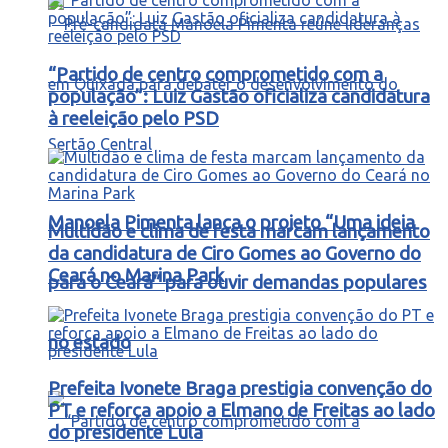
“Partido de centro comprometido com a
população”: Luiz Gastão oficializa candidatura
à reeleição pelo PSD
Manoela Pimenta lança o projeto “Uma ideia
Multidão e clima de festa marcam lançamento
da candidatura de Ciro Gomes ao Governo do
Ceará no Marina Park
para o Ceará” para ouvir demandas populares
no estado
Prefeita Ivonete Braga prestigia convenção do
PT e reforça apoio a Elmano de Freitas ao lado
do presidente Lula