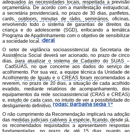
adequados às necessidades locais, respeitada a previsão
Duas rodovias federais no Ceará podem
orçamentária. De acordo com a manifestação extrajudicial,
a secretária providenciará, no prazo de 30 dias, panfletos,
cards, outdoors, minutas de rádio, seminários, oficinas,
ganhar pedágio e ser privatizadas pelo
envolvendo todo o sistema de garantias de direitos da
criança e do adolescente (SGD), enfocando a temática
Programa de Apadrinhamento com o objetivo de sensibilizar
Governo Federal
a sociedade local.
O setor de vigilância socioassistencial da Secretaria de
Assistência Social deverá ser acionado, no prazo de cinco
dias, para atualizar o sistema de Cadastro do SUAS –
CadSUAS, no que concerne aos dados do serviço de
acolhimento. Por sua vez, a equipe técnica da Unidade de
Acolhimento de Iguatu e o CREAS foram recomendados a
reverem, no prazo de 20 dias, a situação de cada acolhido
evadido, mediante relatórios de acompanhamento, dos
equipamentos da rede socioassistencial (CRAS e CREAS)
e, estudo de cada caso, no intuito de ver a possibilidade do
Relíquias sobre rodas: Barbalha sedia 1º
desligamento definitivo.
O não cumprimento da Recomendação implicará na adoção
das medidas judiciais cabíveis à espécie, ficando, desde já,
Encontro de Carros Antigos no Parque da
os recomendados requisitados a apresentarem respostas
fundamentadas, no prazo de até 15 dias, quanto ao