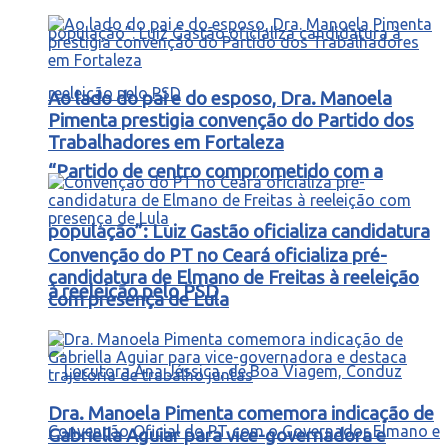
Ao lado do pai e do esposo, Dra. Manoela
Pimenta prestigia convenção do Partido dos
Trabalhadores em Fortaleza
“Partido de centro comprometido com a
população”: Luiz Gastão oficializa candidatura
Convenção do PT no Ceará oficializa pré-
candidatura de Elmano de Freitas à reeleição
à reeleição pelo PSD
com presença de Lula
Dra. Manoela Pimenta comemora indicação de
Gabriella Aguiar para vice-governadora e