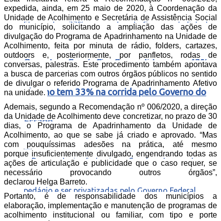
expedida, ainda, em 25 maio de 2020, à Coordenação da
Unidade de Acolhimento e Secretária de Assistência Social
do município, solicitando a ampliação das ações de
divulgação do Programa de Apadrinhamento na Unidade de
Acolhimento, feita por minuta de rádio, folders, cartazes,
outdoors e, posteriormente, por panfletos, rodas de
Quaest no Ceará: Ciro Gomes lidera com 43% e
conversas, palestras. Este procedimento também apontava
a busca de parcerias com outros órgãos públicos no sentido
de divulgar o referido Programa de Apadrinhamento Afetivo
Elmano tem 33% na corrida pelo Governo do
na unidade.
Ademais, segundo a Recomendação nº 006/2020, a direção
da Unidade de Acolhimento deve concretizar, no prazo de 30
Estado
dias, o Programa de Apadrinhamento da Unidade de
Acolhimento, ao que se sabe já criado e aprovado. “Mas
com pouquíssimas adesões na prática, até mesmo
porque insuficientemente divulgado, engendrando todas as
ações de articulação e publicidade que o caso requer, se
necessário provocando outros órgãos”,
declarou Helga Barreto.
Portanto, é de responsabilidade dos municípios a
elaboração, implementação e manutenção de programas de
acolhimento institucional ou familiar, com tipo e porte