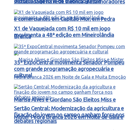
destaca trajetória de trabalho juntas
Instabilidade na rede elétrica afeta moradores
e comerciantes em Capitão Mor, em Pedra
X1 de Vaquejada com R$ 10 mil em jogo
movimenta a 48ª edição em Mineirolândia
Branca
35ª ExpoCentral movimenta Senador Pompeu
com grande programação agropecuária e
cultural
Marisa Alves e Giordano São Eleitos Miss e
Sertão Central: Modernização da agricultura e
fixação do jovem no campo ganham força nos
Mister Pedra Branca 2026 em Noite de Gala e
debates regionais