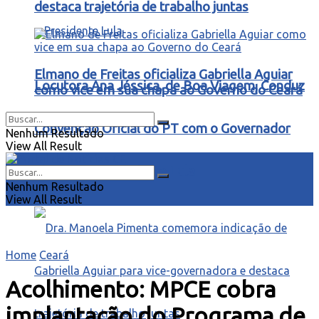
destaca trajetória de trabalho juntas
Elmano de Freitas oficializa Gabriella Aguiar
Locutora Ana Jéssica, de Boa Viagem, Conduz
como vice em sua chapa ao Governo do Ceará
Convenção Oficial do PT com o Governador
Nenhum Resultado
View All Result
Elmano e o Presidente Lula
Nenhum Resultado
View All Result
Home
Ceará
Acolhimento: MPCE cobra
implantação do Programa de