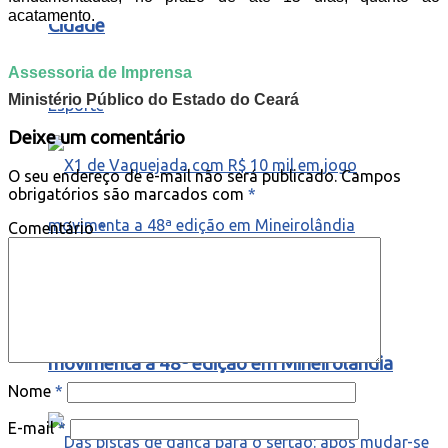
acatamento.
Cidade
Assessoria de Imprensa
Ministério Público do Estado do Ceará
Esporte
Deixe um comentário
O seu endereço de e-mail não será publicado.
Campos
obrigatórios são marcados com
*
Comentário
*
X1 de Vaquejada com R$ 10 mil em jogo
movimenta a 48ª edição em Mineirolândia
Nome
*
E-mail
*