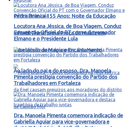
Pedra Branca 155 Anos: Noite da Educação
Locutora Ana Jéssica, de Boa Viagem, Conduz
Convenção Oficial do PT com o Governador
Infantil Transforma Praça da Matriz em
Elmano e o Presidente Lula
Espetáculo de Magia e Encantamento
Ao lado do pai e do esposo, Dra. Manoela
Pimenta prestigia convenção do Partido dos
Trabalhadores em Fortaleza
Dra. Manoela Pimenta comemora indicação de
Gabriella Aguiar para vice-governadora e