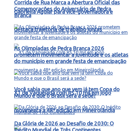
Corrida de Rua Marca a Abertura Oficial das
Comemorações do Aniversário de Pedra
Gabriella Aguiar para vice-governadora e
Branca
destaca trajetória de trabalho juntas
As Olimpíadas de Pedra Branca 2026
prometem movimentar a juventude e os atletas
do município em grande festa de emancipação
Você sabia que ano que vem já tem Copa do
X1 de Vaquejada com R$ 10 mil em jogo
Mundo e que o Brasil será a sede?
movimenta a 48ª edição em Mineirolândia
Da Glória de 2026 ao Desafio de 2030: O
Inédito Mundial de Três Continentes