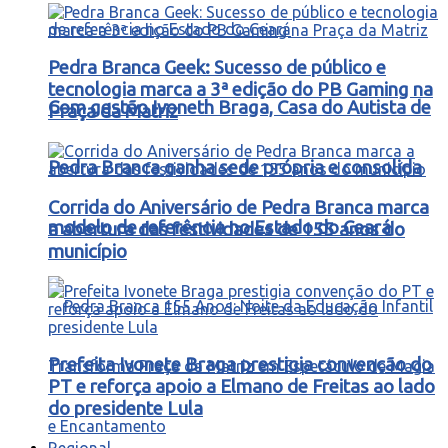
Pedra Branca Geek: Sucesso de público e
tecnologia marca a 3ª edição do PB Gaming na
Com gestão Ivoneth Braga, Casa do Autista de
Praça da Matriz
Pedra Branca ganha sede própria e consolida
Corrida do Aniversário de Pedra Branca marca
modelo de referência no Estado do Ceará
a abertura das festividades de 155 anos do
município
Prefeita Ivonete Braga prestigia convenção do
PT e reforça apoio a Elmano de Freitas ao lado
do presidente Lula
Regional