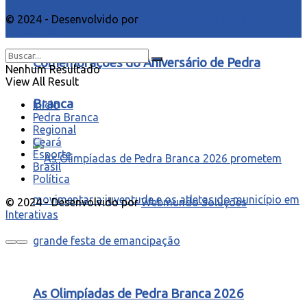
© 2024 - Desenvolvido por
Webmundo Soluções
Corrida de Rua Marca a Abertura Oficial das
Interativas
Comemorações do Aniversário de Pedra
Nenhum Resultado
View All Result
Branca
Início
Pedra Branca
Regional
Ceará
Esporte
Brasil
Política
© 2024 - Desenvolvido por
Webmundo Soluções
Interativas
As Olimpíadas de Pedra Branca 2026