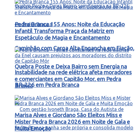
Pedra Branca 155 Anos: Noite da Educação
Infantil Transforma Praça da Matriz em
Espetáculo de Magia e Encantamento
Caminhão com Carga Alta Engancha em Fiação,
Quebra Poste e Deixa Bairro sem Energia na
Instabilidade na rede elétrica afeta moradores
e comerciantes em Capitão Mor, em Pedra
BR-226 em Pedra Branca
Branca
Marisa Alves e Giordano São Eleitos Miss e
Mister Pedra Branca 2026 em Noite de Gala e
Muita Emoção