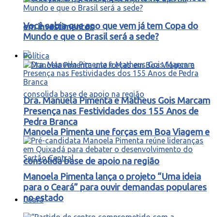
Você sabia que ano que vem já tem Copa do
em investimentos
Mundo e que o Brasil será a sede?
Política
Dra. Manuela Pimenta e Matheus Gois Marcam
Presença nas Festividades dos 155 Anos de
Pedra Branca
Manoela Pimenta une forças em Boa Viagem e
consolida base de apoio na região
Manoela Pimenta lança o projeto “Uma ideia
para o Ceará” para ouvir demandas populares
no estado
Ceará