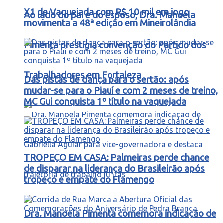
X1 de Vaquejada com R$ 10 mil em jogo
Ao lado do pai e do esposo, Dra. Manoela
movimenta a 48ª edição em Mineirolândia
Pimenta prestigia convenção do Partido dos
Trabalhadores em Fortaleza
Das pistas de dança para o sertão: após
mudar-se para o Piauí e com 2 meses de treino,
MC Gui conquista 1º título na vaquejada
TROPEÇO EM CASA: Palmeiras perde chance
de disparar na liderança do Brasileirão após
tropeço e empate do Flamengo
Dra. Manoela Pimenta comemora indicação de