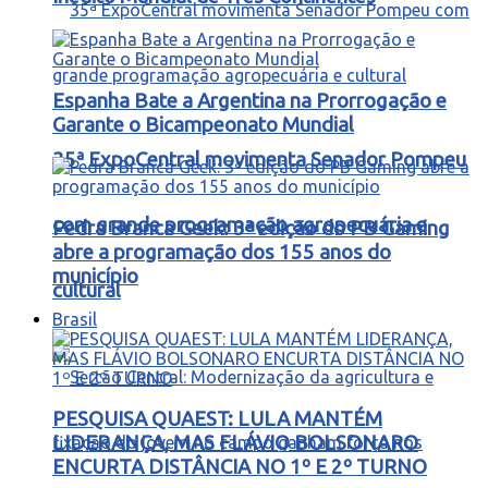
Espanha Bate a Argentina na Prorrogação e
Garante o Bicampeonato Mundial
35ª ExpoCentral movimenta Senador Pompeu
com grande programação agropecuária e
Pedra Branca Geek: 3ª edição do PB Gaming
abre a programação dos 155 anos do
município
cultural
Brasil
PESQUISA QUAEST: LULA MANTÉM
LIDERANÇA, MAS FLÁVIO BOLSONARO
ENCURTA DISTÂNCIA NO 1º E 2º TURNO