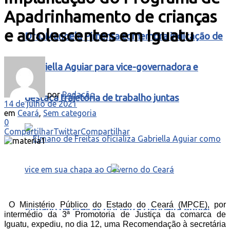
Apadrinhamento de crianças
e adolescentes em Iguatu
Dra. Manoela Pimenta comemora indicação de
Gabriella Aguiar para vice-governadora e
por
Redação
destaca trajetória de trabalho juntas
14 de julho de 2021
em
Ceará
,
Sem categoria
0
Compartilhar
Twittar
Compartilhar
O Ministério Público do Estado do Ceará (MPCE), por
Elmano de Freitas oficializa Gabriella Aguiar
intermédio da 3ª Promotoria de Justiça da comarca de
Iguatu, expediu, no dia 12, uma Recomendação à secretária