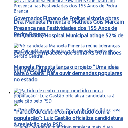
Governador Elmano de Freitas vistoria obras
Dra. Manuela Pimenta e Matheus Gois Marcam
Presença nas Festividades dos 155 Anos de
Pedra Branca
em Quixadá; Hospital Municipal atinge 52% de
execução em pacote que soma R$ 30 milhões
Manoela Pimenta lança o projeto “Uma ideia
em investimentos
para o Ceará” para ouvir demandas populares
no estado
Ceará
“Partido de centro comprometido com a
população”: Luiz Gastão oficializa candidatura
à reeleição pelo PSD