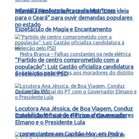
Infantil Transforma Praça da Matriz em
Manoela Pimenta lança o projeto “Uma ideia
para o Ceará” para ouvir demandas populares
no estado
Espetáculo de Magia e Encantamento
“Partido de centro comprometido com a
população”: Luiz Gastão oficializa candidatura
à reeleição pelo PSD
Locutora Ana Jéssica, de Boa Viagem, Conduz
Instabilidade na rede elétrica afeta moradores
Convenção Oficial do PT com o Governador
Elmano e o Presidente Lula
e comerciantes em Capitão Mor, em Pedra