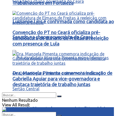
Trabalhadores em Fortaleza
Luizianne Lins é confirmada como candidata ao
Convenção do PT no Ceará oficializa pré-
Senado na chapa governista do Ceará
candidatura de Elmano de Freitas à reeleição
com presença de Lula
Dra. Manoela Pimenta comemora indicação de
Gabriella Aguiar para vice-governadora e
destaca trajetória de trabalho juntas
Nenhum Resultado
View All Result
Manoela Pimenta lança o projeto “Uma ideia