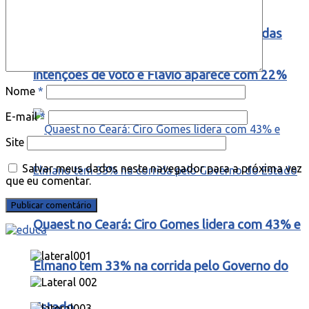
Quaest – No Ceará Lula lidera com 55% das
intenções de voto e Flavio aparece com 22%
Nome
*
E-mail
*
Site
Salvar meus dados neste navegador para a próxima vez
que eu comentar.
Quaest no Ceará: Ciro Gomes lidera com 43% e
Elmano tem 33% na corrida pelo Governo do
Estado