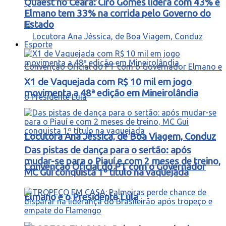
Quaest no Ceará: Ciro Gomes lidera com 43% e
Elmano tem 33% na corrida pelo Governo do
Estado
Esporte
X1 de Vaquejada com R$ 10 mil em jogo
movimenta a 48ª edição em Mineirolândia
Locutora Ana Jéssica, de Boa Viagem, Conduz
Das pistas de dança para o sertão: após
mudar-se para o Piauí e com 2 meses de treino,
Convenção Oficial do PT com o Governador
MC Gui conquista 1º título na vaquejada
Elmano e o Presidente Lula