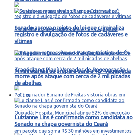
Senado aprova projeto de lei que criminaliza
registro e divulgação de fotos de cadáveres e
vítimas
Contagem regressiva no Parque Cristino do Ó:
Tragédia no Piauí: Vereador de Regeneração
Mineirolândia se prepara para a 48ª Vaquejada
morre após ataque com cerca de 2 mil picadas
de abelhas
Política
Luizianne Lins é confirmada como candidata ao
Senado na chapa governista do Ceará