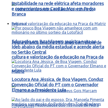
Instabilidade na rede elétrica afeta moradores
e comerciantes em Capitão Mor, em Pedra
Branca
Regional
Educação em Boa Viagem registra nota no
Pedra Branca celebra 155 anos com show de
Ideb abaixo da média estadual e acende alerta
no Sertão Central
cultura e valorização da educação na Praça da
Matriz
Locutora Ana Jéssica, de Boa Viagem, Conduz
Convenção Oficial do PT com o Governador
Elmano e o Presidente Lula