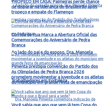
TROPEÇO EM CASA: Palmeiras perde chance
de disparar na liderança do Brasileirão após
tropeço e empate do Flamengo
Corrida de Rua Marca a Abertura Oficial das
Comemorações do Aniversário de Pedra
Branca
Ao lado do pai e do esposo, Dra. Manoela
Pimenta prestigia convenção do Partido dos
As Olimpíadas de Pedra Branca 2026
prometem movimentar a juventude e os atletas
Trabalhadores em Fortaleza
do município em grande festa de emancipação
Você sabia que ano que vem já tem Copa do