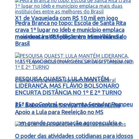
X1 de Vaquejada com R$ 10 mil em jogo
Pedra Branca no topo: Escola de Santa Rita
crava 1º lugar no Ideb e município emplaca
movimenta a 48ª edição em Mineirolândia
mais duas instituições entre as melhores do
Brasil
PESQUISA QUAEST: LULA MANTÉM
LIDERANÇA, MAS FLÁVIO BOLSONARO
ENCURTA DISTÂNCIA NO 1º E 2º TURNO
35ª ExpoCentral movimenta Senador Pompeu
Ex- Bolsonarista Soraya Thronicke Alinha
Apoio a Lula para Reeleição no MS
com grande programação agropecuária e
O poder das atividades cotidianas para idosos