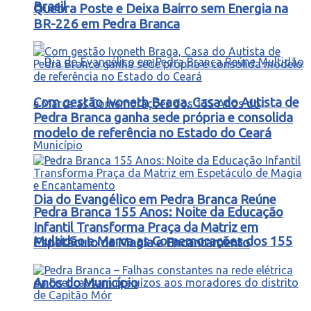
Brasil
Quebra Poste e Deixa Bairro sem Energia na
BR-226 em Pedra Branca
Com gestão Ivoneth Braga, Casa do Autista de
Pedra Branca ganha sede própria e consolida
modelo de referência no Estado do Ceará
Dia do Evangélico em Pedra Branca Reúne
Pedra Branca 155 Anos: Noite da Educação
Infantil Transforma Praça da Matriz em
Multidão e Marca as Comemorações dos 155
Espetáculo de Magia e Encantamento
Anos do Município