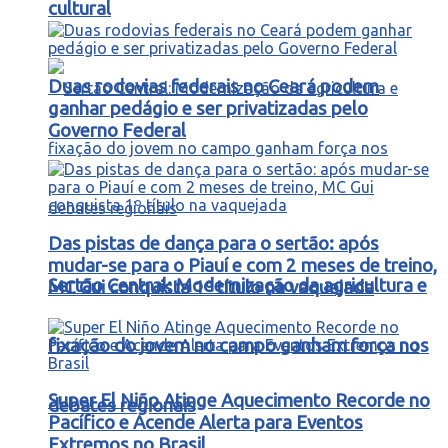
cultural
Duas rodovias federais no Ceará podem
ganhar pedágio e ser privatizadas pelo
Governo Federal
Das pistas de dança para o sertão: após
mudar-se para o Piauí e com 2 meses de treino,
Sertão Central: Modernização da agricultura e
MC Gui conquista 1º título na vaquejada
fixação do jovem no campo ganham força nos
Super El Niño Atinge Aquecimento Recorde no
debates regionais
Pacífico e Acende Alerta para Eventos
Extremos no Brasil