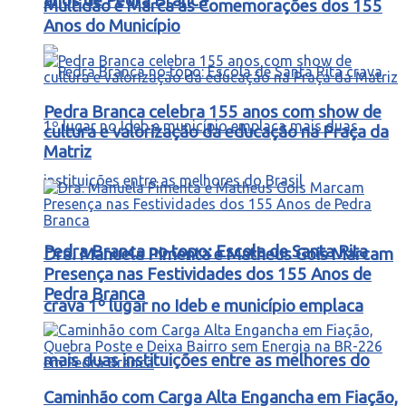
anos de Pedra Branca
Multidão e Marca as Comemorações dos 155
Anos do Município
Pedra Branca celebra 155 anos com show de
cultura e valorização da educação na Praça da
Matriz
Pedra Branca no topo: Escola de Santa Rita
Dra. Manuela Pimenta e Matheus Gois Marcam
Presença nas Festividades dos 155 Anos de
Pedra Branca
crava 1º lugar no Ideb e município emplaca
mais duas instituições entre as melhores do
Caminhão com Carga Alta Engancha em Fiação,