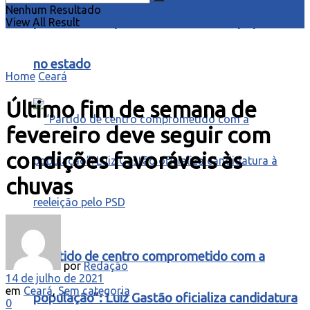
Nenhum Resultado
para o Ceará” para ouvir demandas populares
View All Result
no estado
Home
Ceará
Último fim de semana de
fevereiro deve seguir com
condições favoráveis às
chuvas
“Partido de centro comprometido com a
por
Redação
14 de julho de 2021
em
Ceará
,
Sem categoria
população”: Luiz Gastão oficializa candidatura
0