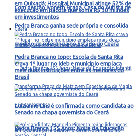
em Quixadá; Hospital Municipal atinge 52% de
Com gestão Ivoneth Braga, Casa do Autista de
execução em pacote que soma R$ 30 milhões
em investimentos
Pedra Branca ganha sede própria e consolida
Ceará
modelo de referência no Estado do Ceará
Pedra Branca no topo: Escola de Santa Rita
crava 1º lugar no Ideb e município emplaca
mais duas instituições entre as melhores do
Brasil
Luizianne Lins é confirmada como candidata ao
Senado na chapa governista do Ceará
Pedra Branca 155 Anos: Noite da Educação