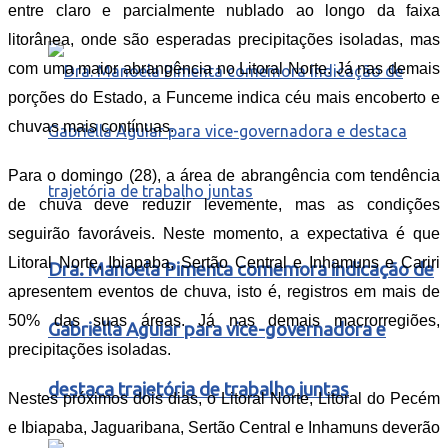
entre claro e parcialmente nublado ao longo da faixa
litorânea, onde são esperadas precipitações isoladas, mas
com uma maior abrangência no Litoral Norte. Já nas demais
porções do Estado, a Funceme indica céu mais encoberto e
chuvas mais contínuas.
Para o domingo (28), a área de abrangência com tendência
de chuva deve reduzir levemente, mas as condições
seguirão favoráveis. Neste momento, a expectativa é que
Litoral Norte, Ibiapaba, Sertão Central e Inhamuns e Cariri
Dra. Manoela Pimenta comemora indicação de
apresentem eventos de chuva, isto é, registros em mais de
50% das suas áreas. Já nas demais macrorregiões,
Gabriella Aguiar para vice-governadora e
precipitações isoladas.
destaca trajetória de trabalho juntas
Nestes próximos dois dias, o Litoral Norte, Litoral do Pecém
e Ibiapaba, Jaguaribana, Sertão Central e Inhamuns deverão