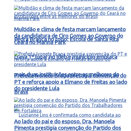
Multidão e clima de festa marcam lançamento
da candidatura de Ciro Gomes ao Governo do
Pedra Branca no topo: Escola de Santa Rita
Ceará no Marina Park
crava 1º lugar no Ideb e município emplaca
mais duas instituições entre as melhores do
Prefeita Ivonete Braga prestigia convenção do
PT e reforça apoio a Elmano de Freitas ao lado
do presidente Lula
Brasil
Ao lado do pai e do esposo, Dra. Manoela
Pimenta prestigia convenção do Partido dos