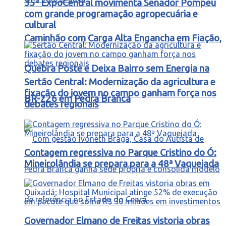
35ª ExpoCentral movimenta Senador Pompeu
com grande programação agropecuária e
cultural
Caminhão com Carga Alta Engancha em Fiação,
Quebra Poste e Deixa Bairro sem Energia na
Sertão Central: Modernização da agricultura e
fixação do jovem no campo ganham força nos
BR-226 em Pedra Branca
debates regionais
Contagem regressiva no Parque Cristino do Ó:
Mineirolândia se prepara para a 48ª Vaquejada
Governador Elmano de Freitas vistoria obras