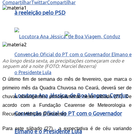
Compartilhar
Twittar
Compartilhar
à reeleição pelo PSD
Ao longo desta sexta, as precipitações começaram cedo e
seguem até a noite (FOTO: Marciel Bezerra)
O último fim de semana do mês de fevereiro, que marca o
primeiro mês da Quadra Chuvosa no Ceará, deverá ser de
Locutora Ana Jéssica, de Boa Viagem, Conduz
chuvas abrangentes, principalmente neste sábado (27). De
acordo com a Fundação Cearense de Meteorologia e
Convenção Oficial do PT com o Governador
Recursos Hídricos (Funceme)
Para este
sábado
(27), a expectativa é de céu variando
Elmano e o Presidente Lula