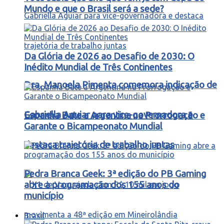
Mundo e que o Brasil será a sede?
Da Glória de 2026 ao Desafio de 2030: O
Inédito Mundial de Três Continentes
Dra. Manoela Pimenta comemora indicação de
Gabriella Aguiar para vice-governadora e
Espanha Bate a Argentina na Prorrogação e
Garante o Bicampeonato Mundial
destaca trajetória de trabalho juntas
Pedra Branca Geek: 3ª edição do PB Gaming
abre a programação dos 155 anos do
município
Brasil