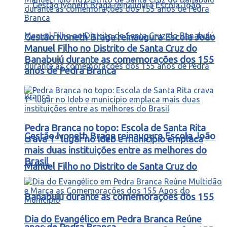
Gestão Ivoneth Braga reinaugura Escola João
Manuel Filho no Distrito de Santa Cruz do
Banabuiú durante as comemorações dos 155
anos de Pedra Branca
Pedra Branca no topo: Escola de Santa Rita
Gestão Ivoneth Braga reinaugura Escola João
crava 1º lugar no Ideb e município emplaca
mais duas instituições entre as melhores do
Brasil
Manuel Filho no Distrito de Santa Cruz do
Banabuiú durante as comemorações dos 155
Dia do Evangélico em Pedra Branca Reúne