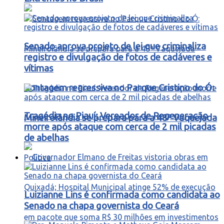
Senado aprova projeto de lei que criminaliza
registro e divulgação de fotos de cadáveres e
vítimas
Contagem regressiva no Parque Cristino do Ó:
Tragédia no Piauí: Vereador de Regeneração
Mineirolândia se prepara para a 48ª Vaquejada
morre após ataque com cerca de 2 mil picadas
de abelhas
Política
Luizianne Lins é confirmada como candidata ao
Senado na chapa governista do Ceará