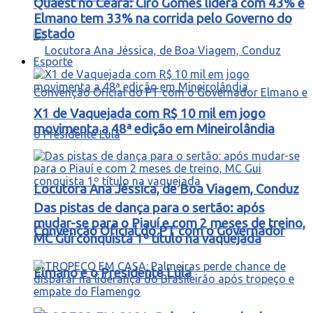
Quaest no Ceará: Ciro Gomes lidera com 43% e
Elmano tem 33% na corrida pelo Governo do
Estado
Esporte
X1 de Vaquejada com R$ 10 mil em jogo
movimenta a 48ª edição em Mineirolândia
Locutora Ana Jéssica, de Boa Viagem, Conduz
Das pistas de dança para o sertão: após
mudar-se para o Piauí e com 2 meses de treino,
Convenção Oficial do PT com o Governador
MC Gui conquista 1º título na vaquejada
Elmano e o Presidente Lula