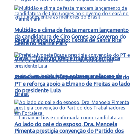
Multidão e clima de festa marcam lançamento
da candidatura de Ciro Gomes ao Governo do
Pedra Branca no topo: Escola de Santa Rita
Ceará no Marina Park
crava 1º lugar no Ideb e município emplaca
mais duas instituições entre as melhores do
Prefeita Ivonete Braga prestigia convenção do
PT e reforça apoio a Elmano de Freitas ao lado
do presidente Lula
Brasil
Ao lado do pai e do esposo, Dra. Manoela
Pimenta prestigia convenção do Partido dos