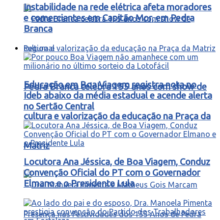
Instabilidade na rede elétrica afeta moradores
e comerciantes em Capitão Mor, em Pedra
Branca
Regional
Educação em Boa Viagem registra nota no
Pedra Branca celebra 155 anos com show de
Ideb abaixo da média estadual e acende alerta
no Sertão Central
cultura e valorização da educação na Praça da
Matriz
Locutora Ana Jéssica, de Boa Viagem, Conduz
Convenção Oficial do PT com o Governador
Elmano e o Presidente Lula