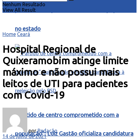
Nenhum Resultado
para o Ceará” para ouvir demandas populares
View All Result
no estado
Home
Ceará
Hospital Regional de
Quixeramobim atinge limite
máximo e não possui mais
leitos de UTI para pacientes
com Covid-19
“Partido de centro comprometido com a
por
Redação
população”: Luiz Gastão oficializa candidatura
14 de julho de 2021