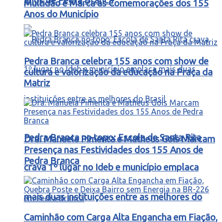
anos de Pedra Branca
Multidão e Marca as Comemorações dos 155
Anos do Município
Pedra Branca celebra 155 anos com show de
cultura e valorização da educação na Praça da
Matriz
Pedra Branca no topo: Escola de Santa Rita
Dra. Manuela Pimenta e Matheus Gois Marcam
Presença nas Festividades dos 155 Anos de
Pedra Branca
crava 1º lugar no Ideb e município emplaca
mais duas instituições entre as melhores do
Caminhão com Carga Alta Engancha em Fiação,