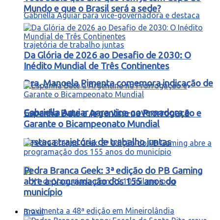
Mundo e que o Brasil será a sede?
Da Glória de 2026 ao Desafio de 2030: O
Inédito Mundial de Três Continentes
Dra. Manoela Pimenta comemora indicação de
Gabriella Aguiar para vice-governadora e
Espanha Bate a Argentina na Prorrogação e
Garante o Bicampeonato Mundial
destaca trajetória de trabalho juntas
Pedra Branca Geek: 3ª edição do PB Gaming
abre a programação dos 155 anos do
município
Brasil