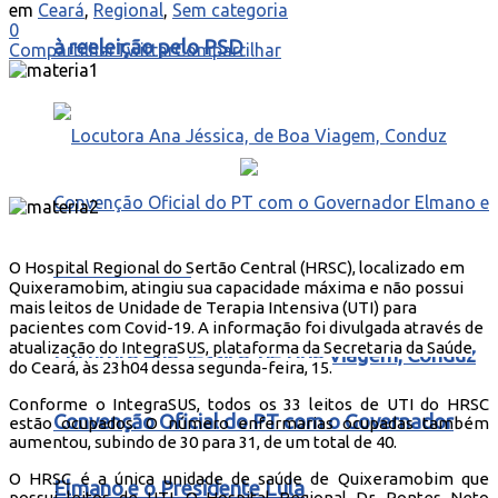
em
Ceará
,
Regional
,
Sem categoria
0
à reeleição pelo PSD
Compartilhar
Twittar
Compartilhar
O Hospital Regional do Sertão Central (HRSC), localizado em
Quixeramobim, atingiu sua capacidade máxima e não possui
mais leitos de Unidade de Terapia Intensiva (UTI) para
pacientes com Covid-19. A informação foi divulgada através de
atualização do IntegraSUS, plataforma da Secretaria da Saúde
Locutora Ana Jéssica, de Boa Viagem, Conduz
do Ceará, às 23h04 dessa segunda-feira, 15.
Conforme o IntegraSUS, todos os 33 leitos de UTI do HRSC
Convenção Oficial do PT com o Governador
estão ocupados. O número enfermarias ocupadas também
aumentou, subindo de 30 para 31, de um total de 40.
O HRSC é a única unidade de saúde de Quixeramobim que
Elmano e o Presidente Lula
possui leitos de UTI. O Hospital Regional Dr. Pontes Neto