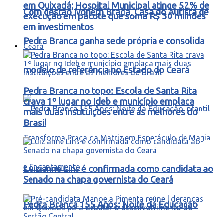
em Quixadá; Hospital Municipal atinge 52% de
Com gestão Ivoneth Braga, Casa do Autista de
execução em pacote que soma R$ 30 milhões
em investimentos
Pedra Branca ganha sede própria e consolida
Ceará
modelo de referência no Estado do Ceará
Pedra Branca no topo: Escola de Santa Rita
crava 1º lugar no Ideb e município emplaca
mais duas instituições entre as melhores do
Brasil
Luizianne Lins é confirmada como candidata ao
Senado na chapa governista do Ceará
Pedra Branca 155 Anos: Noite da Educação