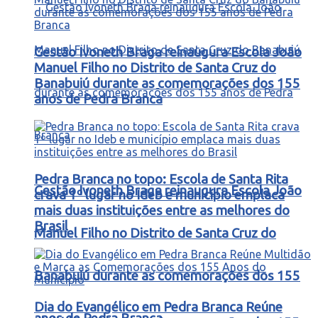
Gestão Ivoneth Braga reinaugura Escola João
Manuel Filho no Distrito de Santa Cruz do
Banabuiú durante as comemorações dos 155
anos de Pedra Branca
Pedra Branca no topo: Escola de Santa Rita
Gestão Ivoneth Braga reinaugura Escola João
crava 1º lugar no Ideb e município emplaca
mais duas instituições entre as melhores do
Brasil
Manuel Filho no Distrito de Santa Cruz do
Banabuiú durante as comemorações dos 155
Dia do Evangélico em Pedra Branca Reúne