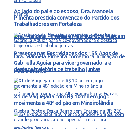
Ao lado do pai e do esposo, Dra. Manoela
Pimenta prestigia convenção do Partido dos
Trabalhadores em Fortaleza
Dra. Manuela Pimenta e Matheus Gois Marcam
Presença nas Festividades dos 155 Anos de
Dra. Manoela Pimenta comemora indicação de
Gabriella Aguiar para vice-governadora e
destaca trajetória de trabalho juntas
Pedra Branca
X1 de Vaquejada com R$ 10 mil em jogo
movimenta a 48ª edição em Mineirolândia