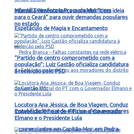
Infantil Transforma Praça da Matriz em
Manoela Pimenta lança o projeto “Uma ideia
para o Ceará” para ouvir demandas populares
no estado
Espetáculo de Magia e Encantamento
“Partido de centro comprometido com a
população”: Luiz Gastão oficializa candidatura
à reeleição pelo PSD
Locutora Ana Jéssica, de Boa Viagem, Conduz
Instabilidade na rede elétrica afeta moradores
Convenção Oficial do PT com o Governador
Elmano e o Presidente Lula
e comerciantes em Capitão Mor, em Pedra