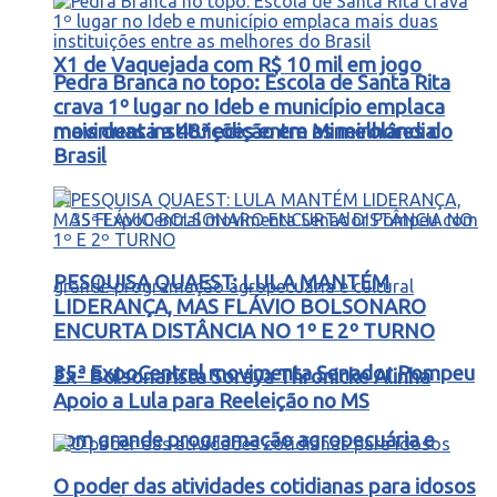
X1 de Vaquejada com R$ 10 mil em jogo
Pedra Branca no topo: Escola de Santa Rita
crava 1º lugar no Ideb e município emplaca
movimenta a 48ª edição em Mineirolândia
mais duas instituições entre as melhores do
Brasil
PESQUISA QUAEST: LULA MANTÉM
LIDERANÇA, MAS FLÁVIO BOLSONARO
ENCURTA DISTÂNCIA NO 1º E 2º TURNO
35ª ExpoCentral movimenta Senador Pompeu
Ex- Bolsonarista Soraya Thronicke Alinha
Apoio a Lula para Reeleição no MS
com grande programação agropecuária e
O poder das atividades cotidianas para idosos