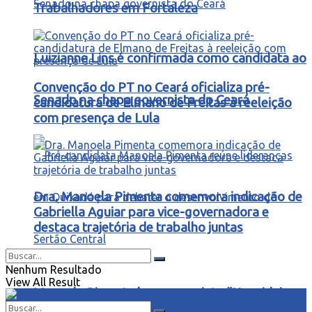
Trabalhadores em Fortaleza
Luizianne Lins é confirmada como candidata ao
Convenção do PT no Ceará oficializa pré-
Senado na chapa governista do Ceará
candidatura de Elmano de Freitas à reeleição
com presença de Lula
Dra. Manoela Pimenta comemora indicação de
Gabriella Aguiar para vice-governadora e
destaca trajetória de trabalho juntas
Nenhum Resultado
View All Result
Manoela Pimenta lança o projeto “Uma ideia