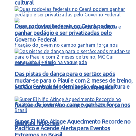
cultural
Duas rodovias federais no Ceará podem
ganhar pedágio e ser privatizadas pelo
Governo Federal
Das pistas de dança para o sertão: após
mudar-se para o Piauí e com 2 meses de treino,
Sertão Central: Modernização da agricultura e
MC Gui conquista 1º título na vaquejada
fixação do jovem no campo ganham força nos
Super El Niño Atinge Aquecimento Recorde no
debates regionais
Pacífico e Acende Alerta para Eventos
Extremos no Brasil