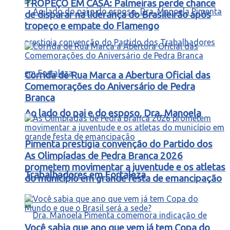
TROPEÇO EM CASA: Palmeiras perde chance
de disparar na liderança do Brasileirão após
tropeço e empate do Flamengo
Corrida de Rua Marca a Abertura Oficial das
Comemorações do Aniversário de Pedra
Branca
Ao lado do pai e do esposo, Dra. Manoela
Pimenta prestigia convenção do Partido dos
As Olimpíadas de Pedra Branca 2026
prometem movimentar a juventude e os atletas
Trabalhadores em Fortaleza
do município em grande festa de emancipação
Você sabia que ano que vem já tem Copa do