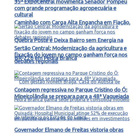
35ª ExpoCentral movimenta Senador Pompeu
com grande programação agropecuária e
cultural
Caminhão com Carga Alta Engancha em Fiação,
Quebra Poste e Deixa Bairro sem Energia na
Sertão Central: Modernização da agricultura e
fixação do jovem no campo ganham força nos
BR-226 em Pedra Branca
debates regionais
Contagem regressiva no Parque Cristino do Ó:
Mineirolândia se prepara para a 48ª Vaquejada
Governador Elmano de Freitas vistoria obras