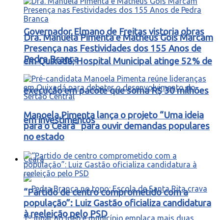
Governador Elmano de Freitas vistoria obras
Dra. Manuela Pimenta e Matheus Gois Marcam
Presença nas Festividades dos 155 Anos de
Pedra Branca
em Quixadá; Hospital Municipal atinge 52% de
execução em pacote que soma R$ 30 milhões
Manoela Pimenta lança o projeto “Uma ideia
em investimentos
para o Ceará” para ouvir demandas populares
no estado
Ceará
“Partido de centro comprometido com a
população”: Luiz Gastão oficializa candidatura
à reeleição pelo PSD