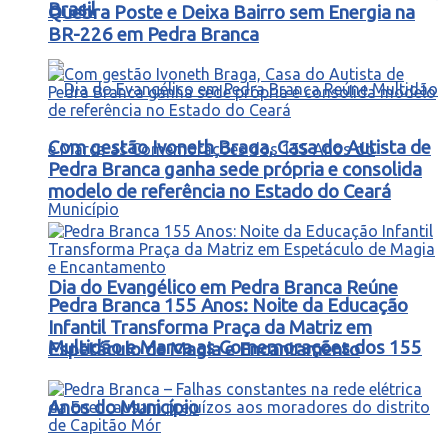
Brasil
Quebra Poste e Deixa Bairro sem Energia na
BR-226 em Pedra Branca
Com gestão Ivoneth Braga, Casa do Autista de
Pedra Branca ganha sede própria e consolida
modelo de referência no Estado do Ceará
Dia do Evangélico em Pedra Branca Reúne
Pedra Branca 155 Anos: Noite da Educação
Infantil Transforma Praça da Matriz em
Multidão e Marca as Comemorações dos 155
Espetáculo de Magia e Encantamento
Anos do Município