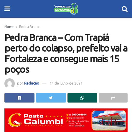
Home
Pedra Branca
Pedra Branca – Com Trapiá
perto do colapso, prefeito vai a
Fortaleza e consegue mais 15
poços
por
Redação
14 de julho de 2021